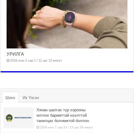
УРИЛГА
2026 оны 2 сар 1 / 11 цаг 13 минут
Шинэ
Их Үзсэн
Хянан шалгах түр хорооны
нотлох баримттай нээлттэй
танилцах боломжтой боллоо.
2026 оны 7 сар 23 / 15 цаг 58 минут