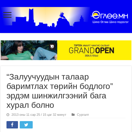
“Залуучуудын талаар
баримтлах төрийн бодлого”
эрдэм шинжилгээний бага
хурал болно
2013 оны 11 сар 25 / 15 цаг 32 минут
Сургалт