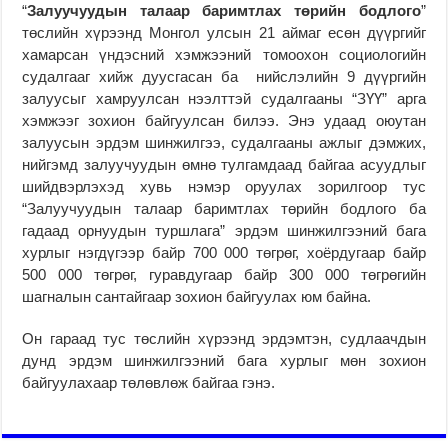
“
Залуучуудын талаар баримтлах төрийн бодлого
”
төслийн хүрээнд Монгол улсын 21 аймаг есөн дүүргийг
хамарсан үндэсний хэмжээний томоохон социологийн
судалгааг хийж дуусгасан ба нийслэлийн 9 дүүргийн
залуусыг хамруулсан нээлттэй судалгааны “ЗҮҮ” арга
хэмжээг зохион байгуулсан билээ. Энэ удаад оюутан
залуусын эрдэм шинжилгээ, судалгааны ажлыг дэмжих,
нийгэмд залуучуудын өмнө тулгамдаад байгаа асуудлыг
шийдвэрлэхэд хувь нэмэр оруулах зорилгоор тус
“Залуучуудын талаар баримтлах төрийн бодлого ба
гадаад орнуудын туршлага” эрдэм шинжилгээний бага
хурлыг нэгдүгээр байр 700 000 төгрөг, хоёрдугаар байр
500 000 төгрөг, гуравдугаар байр 300 000 төгрөгийн
шагналын сантайгаар зохион байгуулах юм байна.
Он гараад тус төслийн хүрээнд эрдэмтэн, судлаачдын
дунд эрдэм шинжилгээний бага хурлыг мөн зохион
байгуулахаар төлөвлөж байгаа гэнэ.