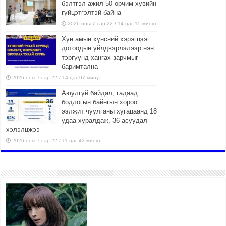
бэлтгэл ажил 50 орчим хувийн
гүйцэтгэлтэй байна
2026 оны 7 сар 22 / 14 цаг 15 минут
Хүн амын хүнсний хэрэгцээг
дотоодын үйлдвэрлэлээр нэн
тэргүүнд хангах зарчмыг
баримтална
2026 оны 7 сар 22 / 14 цаг 07 минут
Аюулгүй байдал, гадаад
бодлогын байнгын хороо
ээлжит чуулганы хугацаанд 18
удаа хуралдаж, 36 асуудал
хэлэлцжээ
2026 оны 7 сар 22 / 11 цаг 43 минут
“4 улирлын турш үйл
ажиллагаа явуулах
боломжтой-Хүүхэд хөгжүүлэх
төв” байгуулах төсөлд төр,
хувийн хэвшлийн түншлэлийн хүрээнд хамтран
ажиллахыг урьж байна
2026 оны 7 сар 22 / 9 цаг 28 минут