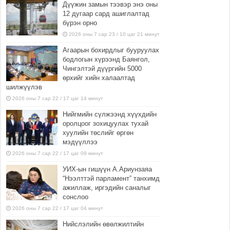
Дүүжин замын тээвэр энэ оны
12 дугаар сард ашиглалтад
бүрэн орно
2026 оны 7 сар 23 / 10 цаг 21 минут
Агаарын бохирдлыг бууруулах
бодлогын хүрээнд Баянгол,
Чингэлтэй дүүргийн 5000
өрхийг хийн халаалтад
шилжүүлэв
2026 оны 7 сар 22 / 17 цаг 14 минут
Нийгмийн сүлжээнд хүүхдийн
оролцоог зохицуулах тухай
хуулийн төслийг өргөн
мэдүүллээ
2026 оны 7 сар 22 / 17 цаг 09 минут
УИХ-ын гишүүн А.Ариунзаяа
“Нээлттэй парламент” танхимд
ажиллаж, иргэдийн саналыг
сонслоо
2026 оны 7 сар 22 / 17 цаг 04 минут
Нийслэлийн өвөлжилтийн