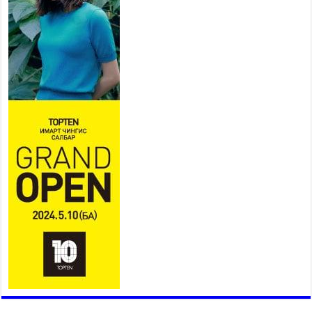
Б.Пүрэвдагва: “Урт цагаан”-ыг
залуучууд чөлөөт цагаа
өнгөрүүлдэг, жуулчид зорьж
ирдэг цэг болгоно
2026 оны 7 сар 21 / 16 цаг 47 минут
Тусгай замын автобус /BRT/ төслийн удирдах
хорооны ээлжит хуралдаан боллоо
2026 оны 7 сар 21 / 16 цаг 43 минут
Ерөнхий сайд Н.Учрал БНХАУ-аас Монгол Улсад
суугаа Элчин сайд Шэнь Миньжюанийг хүлээн
авч уулзав
2026 оны 7 сар 21 / 16 цаг 39 минут
БҮГД НАЙРАМДАХ ТАЖИКИСТАН УЛСТАЙ
ЭДИЙН ЗАСГИЙН ХАМТЫН АЖИЛЛАГААГ
ӨРГӨЖҮҮЛНЭ
2026 оны 7 сар 21 / 16 цаг 34 минут
26,992 суралцагч хотхоны бага сургуульд, 8100
суралцагч төрөлжсөн ахлах сургуульд
суралцана
2026 оны 7 сар 21 / 13 цаг 43 минут