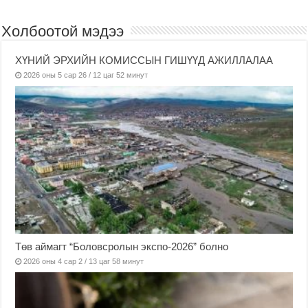
Холбоотой мэдээ
ХҮНИЙ ЭРХИЙН КОМИССЫН ГИШҮҮД АЖИЛЛАЛАА
2026 оны 5 сар 26 / 12 цаг 52 минут
Төв аймагт “Боловсролын экспо-2026” болно
2026 оны 4 сар 2 / 13 цаг 58 минут