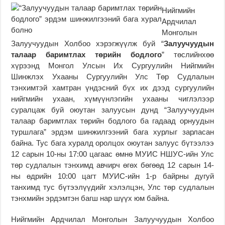
Нийгмийн
Ардчилал
Монголын
Залуучуудын Холбоо хэрэгжүүлж буй “
Залуучуудын
талаар баримтлах төрийн бодлого
” төслийнхөө
хүрээнд Монгол Улсын Их Сургуулийн Нийгмийн
Шинжлэх Ухааны Сургуулийн Улс Төр Судлалын
тэнхимтэй хамтран үндэсний бүх их дээд сургуулийн
нийгмийн ухаан, хүмүүнлэгийн ухааны чиглэлээр
суралцаж буй оюутан залуусын дунд “Залуучуудын
талаар баримтлах төрийн бодлого ба гадаад орнуудын
туршлага” эрдэм шинжилгээний бага хурлыг зарласан
байна. Тус бага хуралд оролцох оюутан залуус бүтээлээ
12 сарын 10-ны 17:00 цагаас өмнө МУИС НШУС-ийн Улс
төр судлалын тэнхимд авчирч өгөх бөгөөд 12 сарын 14-
ны өдрийн 10:00 цагт МУИС-ийн 1-р байрны дугуй
танхимд тус бүтээлүүдийг хэлэлцэн, Улс төр судлалын
тэнхмийн эрдэмтэн багш нар шүүх юм байна.
Нийгмийн Ардчилал Монголын Залуучуудын Холбоо