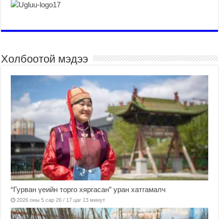
Холбоотой мэдээ
“Гурван үеийн торго хяргасан” уран хатгамалч
2026 оны 5 сар 26 / 17 цаг 13 минут