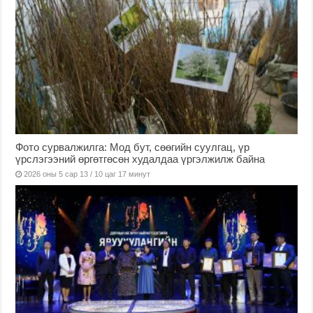
Фото сурвалжилга: Мод бут, сөөгийн суулгац, үр
үрслэгээний өргөтгөсөн худалдаа үргэлжилж байна
2026 оны 5 сар 13 / 10 цаг 17 минут