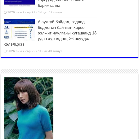
баримтална
2026 оны 7 сар 22 / 14 цаг 07 минут
Аюулгүй байдал, гадаад
бодлогын байнгын хороо
ээлжит чуулганы хугацаанд 18
удаа хуралдаж, 36 асуудал
хэлэлцжээ
2026 оны 7 сар 22 / 11 цаг 43 минут
“4 улирлын турш үйл
ажиллагаа явуулах
боломжтой-Хүүхэд хөгжүүлэх
төв” байгуулах төсөлд төр,
хувийн хэвшлийн түншлэлийн хүрээнд хамтран
ажиллахыг урьж байна
2026 оны 7 сар 22 / 9 цаг 28 минут
Б.Пүрэвдагва: “Урт цагаан”-ыг
залуучууд чөлөөт цагаа
өнгөрүүлдэг, жуулчид зорьж
ирдэг цэг болгоно
2026 оны 7 сар 21 / 16 цаг 47 минут
Тусгай замын автобус /BRT/ төслийн удирдах