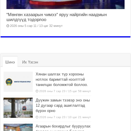
“Мөнгөн хазаарын чимээ“ яруу найргийн наадмын
шилдгүүд тодорлоо
2026 оны 5 сар 11 / 13 цаг 32 минут
Шинэ
Их Үзсэн
Хянан шалгах түр хорооны
нотлох баримттай нээлттэй
танилцах боломжтой боллоо.
2026 оны 7 сар 23 / 15 цаг 58 минут
Дүүжин замын тээвэр энэ оны
12 дугаар сард ашиглалтад
бүрэн орно
2026 оны 7 сар 23 / 10 цаг 21 минут
Агаарын бохирдлыг бууруулах