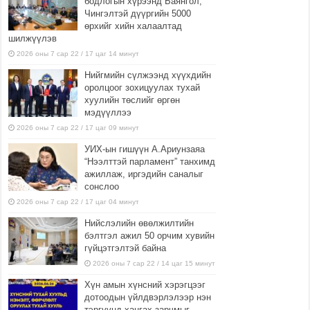
бодлогын хүрээнд Баянгол,
Чингэлтэй дүүргийн 5000
өрхийг хийн халаалтад
шилжүүлэв
2026 оны 7 сар 22 / 17 цаг 14 минут
Нийгмийн сүлжээнд хүүхдийн
оролцоог зохицуулах тухай
хуулийн төслийг өргөн
мэдүүллээ
2026 оны 7 сар 22 / 17 цаг 09 минут
УИХ-ын гишүүн А.Ариунзаяа
“Нээлттэй парламент” танхимд
ажиллаж, иргэдийн саналыг
сонслоо
2026 оны 7 сар 22 / 17 цаг 04 минут
Нийслэлийн өвөлжилтийн
бэлтгэл ажил 50 орчим хувийн
гүйцэтгэлтэй байна
2026 оны 7 сар 22 / 14 цаг 15 минут
Хүн амын хүнсний хэрэгцээг
дотоодын үйлдвэрлэлээр нэн
тэргүүнд хангах зарчмыг