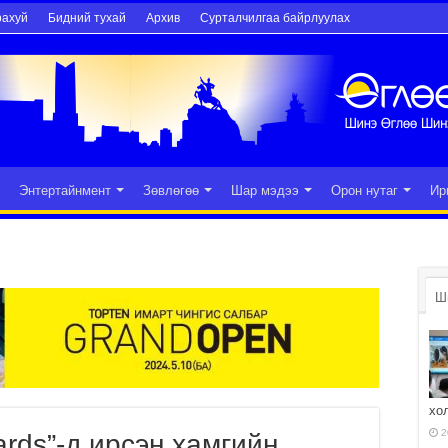
рахуй
Бидний тухай
Архив
Сурталчилгаа байрлуулах
Энтертайнмент
Зөвлөгөө
Шар мэдээ
Орон нутаг
Ир
Ш
хо
2
ards”-д ирсэн хамгийн