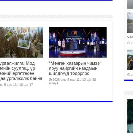
ст
2
урвалжилга: Мод
“Мөнгөн хазаарын чимээ“
өөгийн суулгац, үр
яруу найргийн наадмын
ээний өргөтгөсөн
шилдгүүд тодорлоо
2
аа үргэлжилж байна
2026 оны 5 сар 11 / 13 цаг 32
минут
ы 5 сар 13 / 10 цаг 17
2