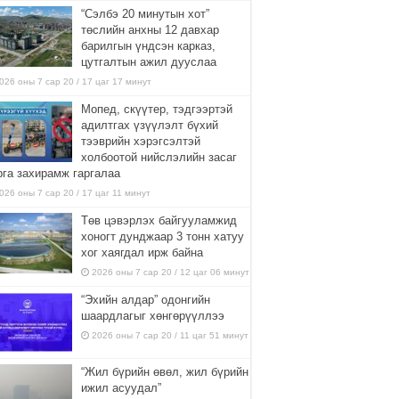
“Сэлбэ 20 минутын хот”
төслийн анхны 12 давхар
барилгын үндсэн карказ,
цутгалтын ажил дууслаа
026 оны 7 сар 20 / 17 цаг 17 минут
Мопед, скүүтер, тэдгээртэй
адилтгах үзүүлэлт бүхий
тээврийн хэрэгсэлтэй
холбоотой нийслэлийн засаг
рга захирамж гаргалаа
026 оны 7 сар 20 / 17 цаг 11 минут
Төв цэвэрлэх байгууламжид
хоногт дунджаар 3 тонн хатуу
хог хаягдал ирж байна
2026 оны 7 сар 20 / 12 цаг 06 минут
“Эхийн алдар” одонгийн
шаардлагыг хөнгөрүүллээ
2026 оны 7 сар 20 / 11 цаг 51 минут
“Жил бүрийн өвөл, жил бүрийн
ижил асуудал”