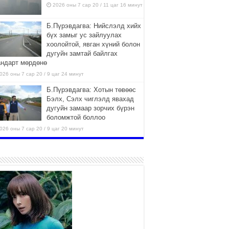
2026 оны 7 сар 20 / 11 цаг 16 минут
Б.Пүрэвдагва: Нийслэлд хийх
бүх замыг ус зайлуулах
хоолойтой, явган хүний болон
дугуйн замтай байлгах
андарт мөрдөнө
026 оны 7 сар 20 / 9 цаг 24 минут
Б.Пүрэвдагва: Хотын төвөөс
Бэлх, Сэлх чиглэлд явахад
дугуйн замаар зорчих бүрэн
боломжтой боллоо
026 оны 7 сар 20 / 9 цаг 20 минут
Хан-Уул дүүрэг, Чингисийн
өргөн чөлөөний ус зайлуулах
шугам хоолойн ажил 80
хувьтай үргэлжилж байна
026 оны 7 сар 20 / 9 цаг 14 минут
Усархаг аадар бороо орж
байгаа тул аюулгүй байдлаа
хангаж, үер усны аюулаас
сэрэмжлэхийг нийслэлийн