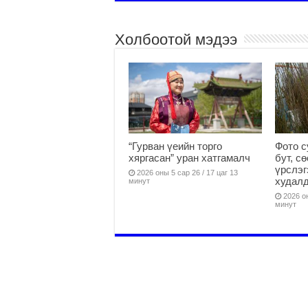
Холбоотой мэдээ
“Гурван үеийн торго
Фото с
хяргасан” уран хатгамалч
бут, с
үрслэг
2026 оны 5 сар 26 / 17 цаг 13
худалд
минут
2026 он
минут