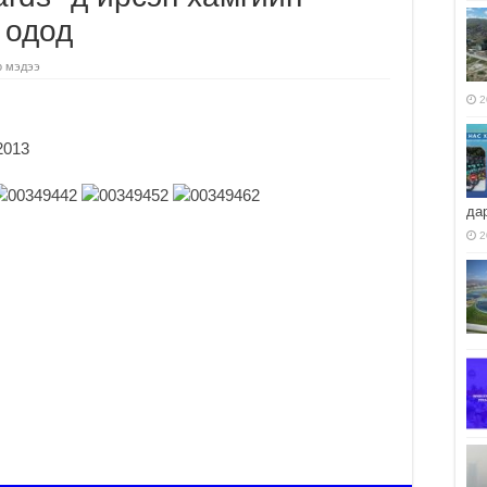
 одод
о мэдээ
2
да
2