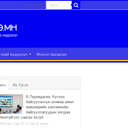
гэний мэдээлэл
Монгол бахархал
инэ
Их Үзсэн
Б.Пүрэвдагва: Бүтээн
байгуулалтын аливаа ажил
инженерийн хангамжийн
байгууллагуудын уялдаа
лбоогүйгээс саатах ёсгүй
026 оны 7 сар 20 / 17 цаг 21 минут