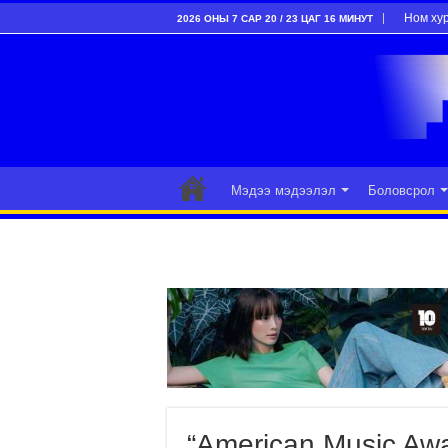
Ном ху
2026 ОНЫ 7 САР 20 / 23 ЦАГ 16 МИНУТ
Мэдээ мэдээлэл
Боловсрол
“American Music Aw