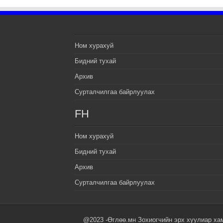
Ном хурахуй
Бидний тухай
Архив
Сурталчилгаа байрлуулах
FH
Ном хурахуй
Бидний тухай
Архив
Сурталчилгаа байрлуулах
@2023 -Өглөө.мн Зохиогчийн эрх хуулиар ха