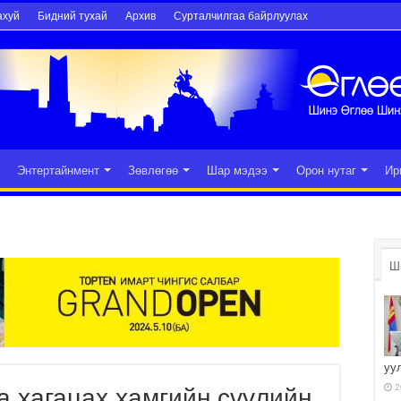
ахуй
Бидний тухай
Архив
Сурталчилгаа байрлуулах
Энтертайнмент
Зөвлөгөө
Шар мэдээ
Орон нутаг
Ир
Ш
уу
2
 хагацах хамгийн сүүлийн