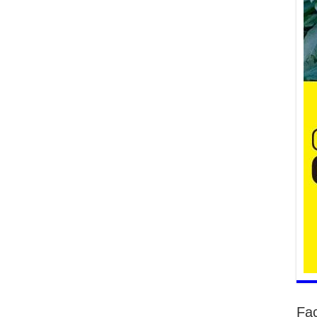
Ж.
2
Ни
хэ
ба
2
Бү
тэ
өр
2
Ша
на
ху
2
Ба
но
Fa