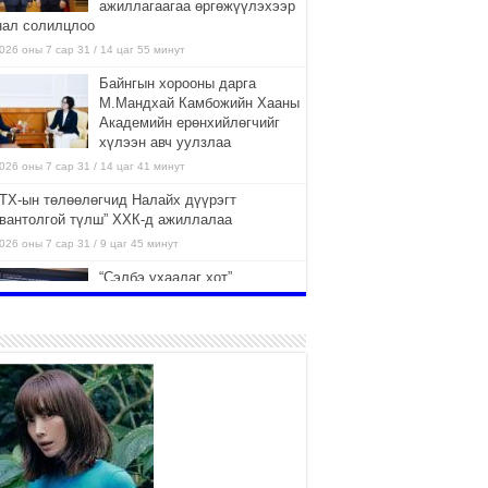
ажиллагаагаа өргөжүүлэхээр
нал солилцлоо
026 оны 7 сар 31 / 14 цаг 55 минут
Байнгын хорооны дарга
М.Мандхай Камбожийн Хааны
Академийн ерөнхийлөгчийг
хүлээн авч уулзлаа
026 оны 7 сар 31 / 14 цаг 41 минут
ТХ-ын төлөөлөгчид Налайх дүүрэгт
авантолгой түлш” ХХК-д ажиллалаа
026 оны 7 сар 31 / 9 цаг 45 минут
“Сэлбэ ухаалаг хот”
ашиглалтад орсноор
Улаанбаатар хотын орон
сууцны хангамжийн жилийн
элтийн 42 хувийг хангана
026 оны 7 сар 31 / 9 цаг 23 минут
Г.Жаргалсайхан: Энэ өвөл 400-
430 мянган тонн шахмал түлш
хэрэглэнэ
2026 оны 7 сар 30 / 15 цаг 35 минут