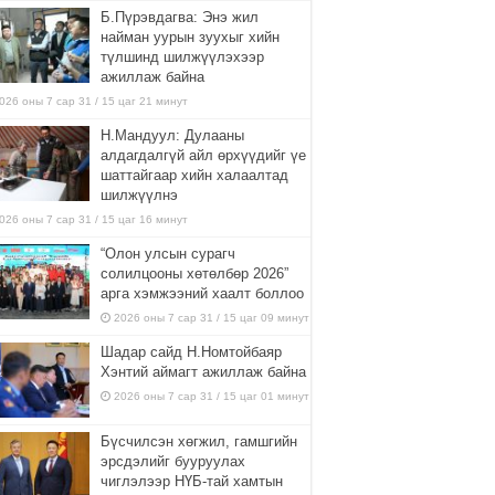
Б.Пүрэвдагва: Энэ жил
найман уурын зуухыг хийн
түлшинд шилжүүлэхээр
ажиллаж байна
026 оны 7 сар 31 / 15 цаг 21 минут
Н.Мандуул: Дулааны
алдагдалгүй айл өрхүүдийг үе
шаттайгаар хийн халаалтад
шилжүүлнэ
026 оны 7 сар 31 / 15 цаг 16 минут
“Олон улсын сурагч
солилцооны хөтөлбөр 2026”
арга хэмжээний хаалт боллоо
2026 оны 7 сар 31 / 15 цаг 09 минут
Шадар сайд Н.Номтойбаяр
Хэнтий аймагт ажиллаж байна
2026 оны 7 сар 31 / 15 цаг 01 минут
Бүсчилсэн хөгжил, гамшгийн
эрсдэлийг бууруулах
чиглэлээр НҮБ-тай хамтын