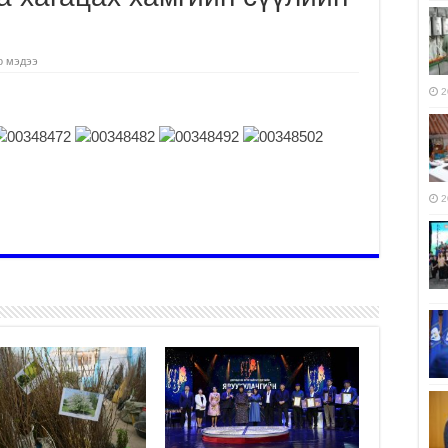
о мэдээ
2
2