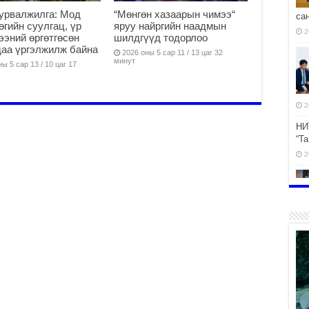
урвалжилга: Мод
“Мөнгөн хазаарын чимээ“
са
өөгийн суулгац, үр
яруу найргийн наадмын
2
ээний өргөтгөсөн
шилдгүүд тодорлоо
аа үргэлжилж байна
2026 оны 5 сар 11 / 13 цаг 32
минут
ы 5 сар 13 / 10 цаг 17
2
НИ
“Т
2
эр
2