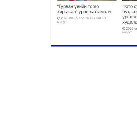
“Гурван үеийн торго
Фото с
хяргасан” уран хатгамалч
бут, с
үрслэг
2026 оны 5 сар 26 / 17 цаг 13
худалд
минут
2026 он
минут