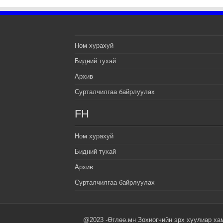
Ном хурахуй
Бидний тухай
Архив
Сурталчилгаа байрлуулах
FH
Ном хурахуй
Бидний тухай
Архив
Сурталчилгаа байрлуулах
@2023 -Өглөө.мн Зохиогчийн эрх хуулиар ха