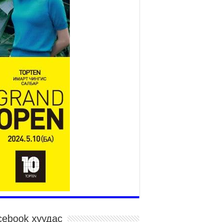
Нийслэлийн засаг даргын
нэгдүгээр орлогч Б.Мөнхбат
Денвер хот дахь Монгол
улсын өргөмжит консул
Вагенландертай уулзлаа
026 оны 7 сар 30 / 15 цаг 30 минут
йслэл, дүүргийн шуурхай штабууд хүч,
рэгслийн бэлэн байдлыг ханган ажиллаж
йна
026 оны 7 сар 30 / 15 цаг 24 минут
гд Найрамдах Киргиз Улстай худалдаа,
эвэр, логистикийн хамтын ажиллагааг
гөжүүлнэ
026 оны 7 сар 30 / 15 цаг 19 минут
дар сайд Н.Номтойбаяр яамдын Төрийн
рийн бичгийн дарга нартай шуурхай
ралдлаа
026 оны 7 сар 30 / 15 цаг 12 минут
га орлоготой иргэдийн орлогод татвар
гдуулахгүй байх эрх зүйн орчныг бүрдүүллээ
cebook хуудас