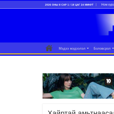
Ном хур
2026 ОНЫ 8 САР 1 / 18 ЦАГ 24 МИНУТ
Мэдээ мэдээлэл
Боловсрол
Хайртай амьтнаасаа