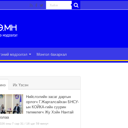
гэний мэдээлэл
Монгол бахархал
инэ
Их Үзсэн
Нийслэлийн засаг даргын
орлогч Г.Жаргалсайхан БНСУ-
ын КОЙКА-гийн суурин
төлөөлөгч Жу Хэйн Нантай
лзлаа
026 оны 7 сар 31 / 16 цаг 59 минут