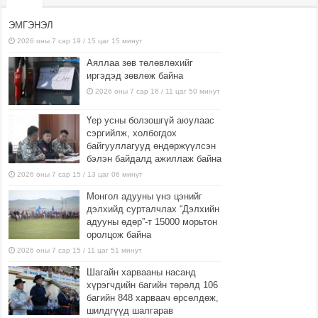
ЭМГЭНЭЛ
2026 оны 7 сар 19 / 15 цаг 15 минут
Аяллаа зөв төлөвлөхийг
иргэдэд зөвлөж байна
2026 оны 7 сар 16 / 11 цаг 50 минут
Үер усны болзошгүй аюулаас
сэргийлж, холбогдох
байгууллагууд өндөржүүлсэн
бэлэн байдалд ажиллаж байна
2026 оны 7 сар 15 / 13 цаг 06 минут
Монгол адууны үнэ цэнийг
дэлхийд сурталчлах “Дэлхийн
адууны өдөр”-т 15000 морьтон
оролцож байна
2026 оны 7 сар 15 / 11 цаг 51 минут
Шагайн харвааны насанд
хүрэгчдийн багийн төрөлд 106
багийн 848 харваач өрсөлдөж,
шилдгүүд шалгарав