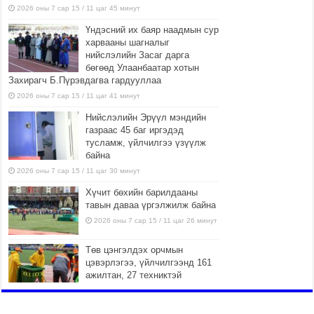
2026 оны 7 сар 15 / 11 цаг 45 минут
Үндэсний их баяр наадмын сур
харвааны шагналыг
нийслэлийн Засаг дарга
бөгөөд Улаанбаатар хотын
Захирагч Б.Пүрэвдагва гардууллаа
2026 оны 7 сар 15 / 11 цаг 41 минут
Нийслэлийн Эрүүл мэндийн
газраас 45 баг иргэдэд
тусламж, үйлчилгээ үзүүлж
байна
2026 оны 7 сар 15 / 11 цаг 30 минут
Хүчит бөхийн барилдааны
тавын даваа үргэлжилж байна
2026 оны 7 сар 15 / 11 цаг 26 минут
Төв цэнгэлдэх орчмын
цэвэрлэгээ, үйлчилгээнд 161
ажилтан, 27 техниктэй
ажиллаж байна
2026 оны 7 сар 15 / 11 цаг 22 минут