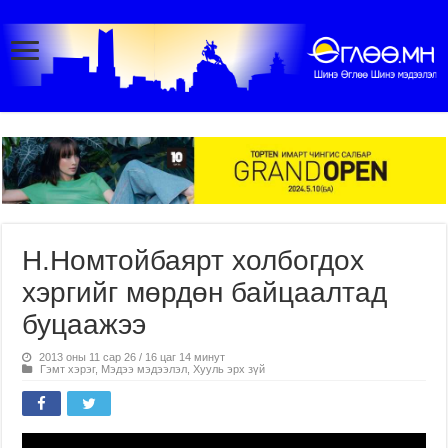
Н.Номтойбаярт холбогдох
хэргийг мөрдөн байцаалтад
буцаажээ
2013 оны 11 сар 26 / 16 цаг 14 минут
Гэмт хэрэг
,
Мэдээ мэдээлэл
,
Хууль эрх зүй