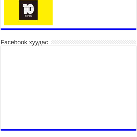
үргэлжилж байна
2026 оны 7 сар 15 / 10 цаг 52 минут
Үндэсний их баяр наадмын хүчит бөхийн
барилдаан эхэллээ
2026 оны 7 сар 15 / 10 цаг 46 минут
Үндэсний хувцасны өдрийг тохиолдуулан
Facebook хуудас
“Дээлтэй монгол наадам” боллоо
2026 оны 7 сар 15 / 10 цаг 41 минут
МОНГОЛ УЛСЫН ЕРӨНХИЙ САЙД Н.УЧРАЛ
БАЯР НААДМЫН НЭЭЛТЭД ОРОЛЦОЖ,
НААДАМЧИН ОЛОНД МЭНДЧИЛГЭЭ
ДЭВШҮҮЛЭВ
2026 оны 7 сар 14 / 17 цаг 56 минут
МОНГОЛ УЛСЫН ЕРӨНХИЙ САЙД Н.УЧРАЛ
БҮГД НАЙРАМДАХ СОЛОНГОС УЛСЫН
ЕРӨНХИЙЛӨГЧ И ЖЭ МЁН-Д БАРААЛХАВ
2026 оны 7 сар 14 / 17 цаг 51 минут
ТӨРИЙН ДАЛБААНЫ ӨДӨРТ ЗОРИУЛСАН
ЦЭРГИЙН ЁСЛОЛЫН ЖАГСААЛ БОЛЛОО
2026 оны 7 сар 14 / 17 цаг 47 минут