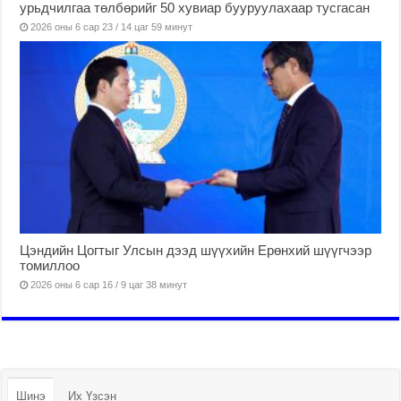
урьдчилгаа төлбөрийг 50 хувиар бууруулахаар тусгасан
2026 оны 6 сар 23 / 14 цаг 59 минут
Цэндийн Цогтыг Улсын дээд шүүхийн Ерөнхий шүүгчээр
томиллоо
2026 оны 6 сар 16 / 9 цаг 38 минут
Шинэ
Их Үзсэн