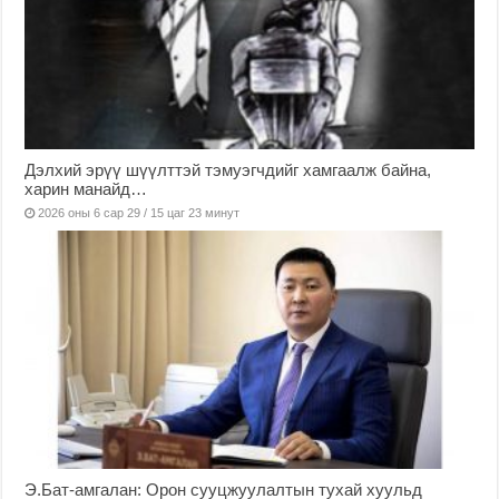
Дэлхий эрүү шүүлттэй тэмуэгчдийг хамгаалж байна,
харин манайд…
2026 оны 6 сар 29 / 15 цаг 23 минут
Э.Бат-амгалан: Орон сууцжуулалтын тухай хуульд