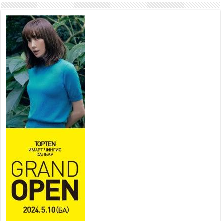
Наадмын амралтын өдрүүдэд
нийслэлийн эрүүл мэндийн
байгууллагууд дараах
хуваарийн дагуу ажиллана
2026 оны 7 сар 15 / 11 цаг 18 минут
Үндэсний их баяр наадам
эхэллээ
2026 оны 7 сар 15 / 11 цаг 14 минут
Үер усны аюулаас сэргийлж, нийслэлийн Онцгой
байдлын газрын 162 алба хаагч үүрэг гүйцэтгэж
байна
2026 оны 7 сар 15 / 11 цаг 07 минут
Үндэсний их сурын харваанд 850 харваач цэц
мэргэнээ сорьж байна
2026 оны 7 сар 15 / 11 цаг 03 минут
Төв цэнгэлдэхийн эргэн тойронд
2026 оны 7 сар 15 / 10 цаг 58 минут
Үндэсний их баяр наадмын шагайн харваа
насанд хүрэгчдийн багийн харваагаар