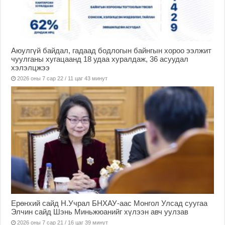
Аюулгүй байдал, гадаад бодлогын байнгын хороо ээлжит
чуулганы хугацаанд 18 удаа хуралдаж, 36 асуудал
хэлэлцжээ
2026 оны 7 сар 22 / 11 цаг 43 минут
Ерөнхий сайд Н.Учрал БНХАУ-аас Монгол Улсад суугаа
Элчин сайд Шэнь Миньжюанийг хүлээн авч уулзав
2026 оны 7 сар 21 / 16 цаг 39 минут