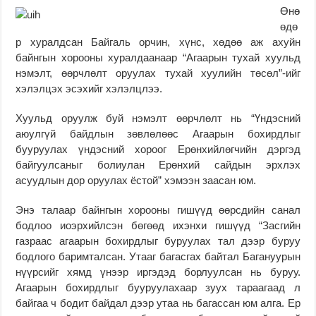
Өнө
өдө
р хуралдсан Байгаль орчин, хүнс, хөдөө аж ахуйн
байнгын хорооны хуралдаанаар “Агаарын тухай хуульд
нэмэлт, өөрчлөлт оруулах тухай хуулийн төсөл”-ийг
хэлэлцэх эсэхийг хэлэлцлээ.
Хуульд оруулж буй нэмэлт өөрчлөлт нь “Үндэсний
аюулгүй байдлын зөвлөлөөс Агаарын бохирдлыг
бууруулах үндэсний хороог Ерөнхийлөгчийн дэргэд
байгуулсаныг болиулан Ерөнхий сайдын эрхлэх
асуудлын дор оруулах ёстой” хэмээн заасан юм.
Энэ талаар байнгын хорооны гишүүд өөрсдийн санал
бодлоо иоэрхийлсэн бөгөөд ихэнхи гишүүд “Засгийн
газраас агаарын бохирдлыг буруулах тал дээр буруу
бодлого баримталсан. Утааг багасгах байтал Багануурын
нүүрсийг хямд үнээр иргэдэд борлуулсан нь буруу.
Агаарын бохирдлыг бууруулахаар зуух тараагаад л
байгаа ч бодит байдал дээр утаа нь багассан юм алга. Ер