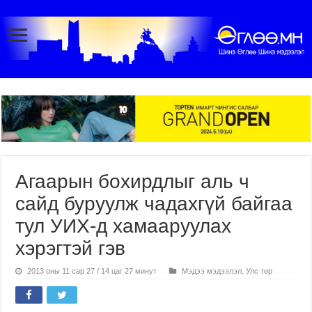
Агаарын бохирдлыг аль ч
сайд буруулж чадахгүй байгаа
тул УИХ-д хамааруулах
хэрэгтэй гэв
2013 оны 11 сар 27 / 14 цаг 27 минут
Мэдээ мэдээлэл
,
Улс төр