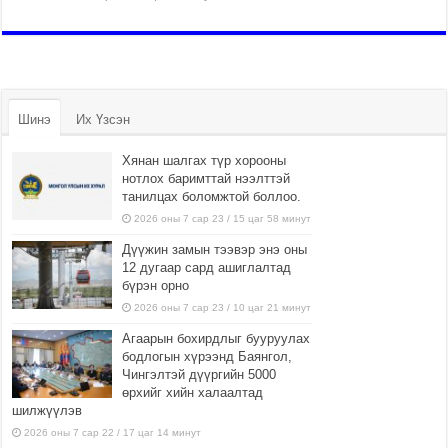
Шинэ
Их Үзсэн
Хянан шалгах түр хорооны
нотлох баримттай нээлттэй
танилцах боломжтой боллоо.
2026 оны 7 сар 23 / 15 цаг 58 минут
Дүүжин замын тээвэр энэ оны
12 дугаар сард ашиглалтад
бүрэн орно
2026 оны 7 сар 23 / 10 цаг 21 минут
Агаарын бохирдлыг бууруулах
бодлогын хүрээнд Баянгол,
Чингэлтэй дүүргийн 5000
өрхийг хийн халаалтад
шилжүүлэв
2026 оны 7 сар 22 / 17 цаг 14 минут