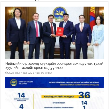
Нийгмийн сүлжээнд хүүхдийн оролцоог зохицуулах тухай
хуулийн төслийг өргөн мэдүүллээ
2026 оны 7 сар 22 / 17 цаг 09 минут