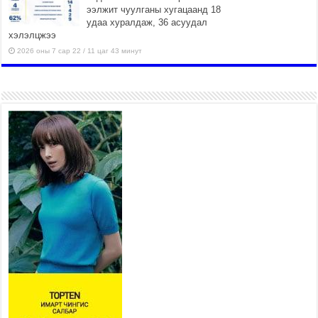
ээлжит чуулганы хугацаанд 18
удаа хуралдаж, 36 асуудал
хэлэлцжээ
2026 оны 7 сар 22 / 11 цаг 43 минут
“4 улирлын турш үйл
ажиллагаа явуулах
боломжтой-Хүүхэд хөгжүүлэх
төв” байгуулах төсөлд төр,
хувийн хэвшлийн түншлэлийн хүрээнд хамтран
ажиллахыг урьж байна
2026 оны 7 сар 22 / 9 цаг 28 минут
Б.Пүрэвдагва: “Урт цагаан”-ыг
залуучууд чөлөөт цагаа
өнгөрүүлдэг, жуулчид зорьж
ирдэг цэг болгоно
2026 оны 7 сар 21 / 16 цаг 47 минут
Тусгай замын автобус /BRT/ төслийн удирдах
хорооны ээлжит хуралдаан боллоо
2026 оны 7 сар 21 / 16 цаг 43 минут
Ерөнхий сайд Н.Учрал БНХАУ-аас Монгол Улсад
суугаа Элчин сайд Шэнь Миньжюанийг хүлээн