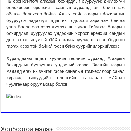
нь ерөнхийлөгч агаарын бохирдлыг бууруулж дийлэхгүй
болохоороо ерөнхий сайдын хүрээнд өгч байна гэж
ойлгож болохоор байна. Аль ч сайд агаарын бохирдлыг
бууруулж чадахгүй гэдэг нь тодорхой харагдаж байгаа
учир бодлогоор хэрэгжүүлэх нь чухал.Тиймээс Агаарын
бохирдлыг бууруулах үндэсний хороог ерөнхий сайдын
дор гэхээс илүүтэй УИХ-д хамааруулж, нэгдсэн бодлого
гаргах хэрэгтэй байна” гэсэн байр суурийг илэрхийлжээ.
Хуралдааны эцэст хуулийн төслийн хүрээнд Агаарын
бохирдлыг бууруулах үндэсний хороог Засгийн газрын
мэдэлд өгөх нь зүйтэй гэсэн саналын томъёоллоор санал
хурааж, гишүүдийн олонхийн саналаар УИХ-ын
чуулганаар оруулахаар болов.
Холбоотой мэдээ