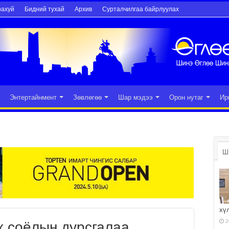
рахуй
Бидний тухай
Архив
Сурталчилгаа байрлуулах
Энтертайнмент
Зөвлөгөө
Шар мэдээ
Орон нутаг
Ир
Ш
хү
2
х соёлын дурсгалаа