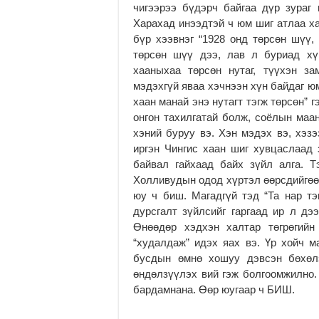
чигээрээ бүдэрч байгаа дүр зураг 
Харахад инээдтэй ч юм шиг атлаа х
бүр хээвнэг “1928 онд төрсөн шүү,
төрсөн шүү дээ, лав л буриад хү
хааныхаа төрсөн нутаг, түүхэн з
мэдэхгүй яваа хэчнээн хүн байдаг ю
хаан манай энэ нутагт тэгж төрсөн” 
онгон тахилгатай болж, соёлын маан
хэний буруу вэ. Хэн мэдэх вэ, хэзэ
иргэн Чингис хаан шиг хувцаслаад 
байвал гайхаад байх зүйл алга. Т
Холливудын одод хүртэл өөрсдийгөө 
юу ч биш. Магадгүй тэд “Та нар т
дурсгалт зүйлсийг гаргаад ир л дэ
Өнөөдөр хэдхэн халтар төгрөгийн
“худалдаж” идэх яах вэ. Үр хойч м
бусдын өмнө хошуу дэвсэн бөхөлз
өндөлзүүлэх вий гэж болгоомжилно. 
бардамнана. Өөр юугаар ч БИШ.