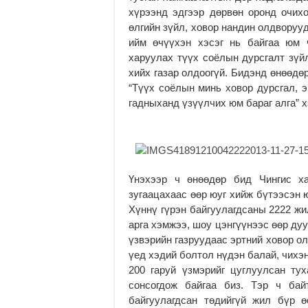
хүрээнд эдгээр дөрвөн оронд очих
өлгийн зүйл, ховор нандин олдворуу
ийм өчүүхэн хэсэг нь байгаа юм 
харуулах түүх соёлын дурсгалт зүйл
хийх газар олдоогүй. Бидэнд өнөөдө
“Түүх соёлын минь ховор дурсгал, 
гадныханд үзүүлчих юм бараг алга” х
Үнэхээр ч өнөөдөр бид Чингис ха
зугаацахаас өөр юуг хийж бүтээсэн 
Хүннү гүрэн байгуулагдсаны 2222 жи
арга хэмжээ, шоу цэнгүүнээс өөр дуу
үзвэрийн газруудаас эртний ховор о
үед хэдий болтол нүдэн балай, чихэ
200 гаруй үзмэрийг цуглуулсан тух
сонсогдож байгаа биз. Тэр ч бай
байгуулагдсан төдийгүй жил бүр өө