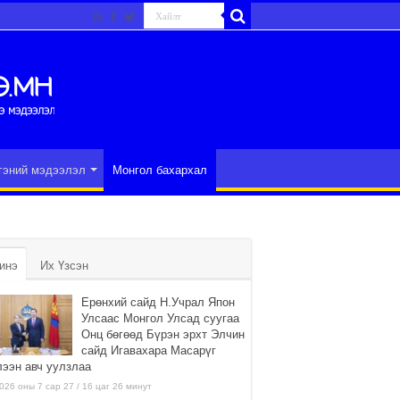
гэний мэдээлэл
Монгол бахархал
инэ
Их Үзсэн
Ерөнхий сайд Н.Учрал Япон
Улсаас Монгол Улсад суугаа
Онц бөгөөд Бүрэн эрхт Элчин
сайд Игавахара Масарүг
лээн авч уулзлаа
026 оны 7 сар 27 / 16 цаг 26 минут