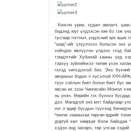
Хоосон уриа, худал амлалт, цаас
бидэнд юуг үлдээсэн юм бэ гэж үнэ
тусгаар тогтнол, үндэсний эрх ашиг 
“шид”-ийг үзүүлэхээ больсон энэ 
хойчдоо өвлүүлэн үлдээх гээд ба
тэмдэгтийг Хубилай хааны үед хэ
тэрхүү зүйлийнхээ төлөө үхэн хата
гэхэд хилсдэхгүй биз. Энэ бүхни
авчрахыг бодох ч хүсэлгүй ХҮН-АРА
түүх соёлын биет болон биет бус өв
явсан их эзэн Чингисийн Монгол хэ
нь үнэн. Өөрийн гэх бүхнээ бусдад
дээ. Магадгүй энэ мэт байдлаар ул
нэг л өдөр бусдын түүхэнд бичигдч
Чингис хааныхаа төрсөн өдрийг тохи
доргүй хөл хөөрцөг болж байхдаа 
хэдэн онд заларч, төр улсаа хэдий 