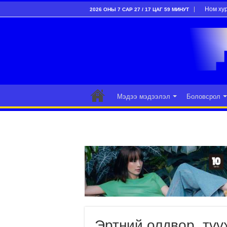
Ном ху
2026 ОНЫ 7 САР 27 / 17 ЦАГ 59 МИНУТ
Мэдээ мэдээлэл
Боловсрол
Эртний олдвор, түү