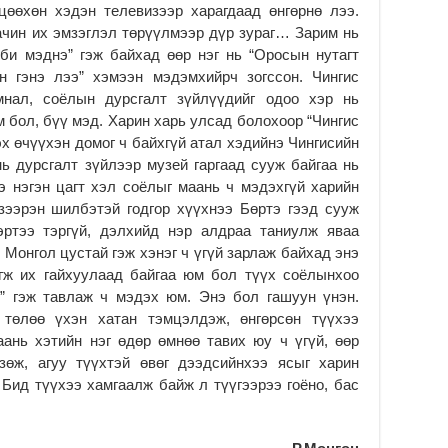
цөөхөн хэдэн телевизээр харагдаад өнгөрнө лээ.
ачин их эмзэглэл төрүүлмээр дүр зураг… Зарим нь
 би мэднэ” гэж байхад өөр нэг нь “Оросын нутагт
н гэнэ лээ” хэмээн мэдэмхийрч зогссон. Чингис
амнал, соёлын дурсгалт зүйлүүдийг одоо хэр нь
м бол, бүү мэд. Харин харь улсад болохоор “Чингис
гэх өчүүхэн домог ч байхгүй атал хэдийнэ Чингисийн
ь дурсгалт зүйлээр музей гаргаад сууж байгаа нь
э нэгэн цагт хэл соёлыг маань ч мэдэхгүй харийн
зээрэн шилбэтэй годгор хүүхнээ Бөртэ гээд сууж
эртээ тэргүй, дэлхийд нэр алдраа таниулж яваа
Монгол цустай гэж хэнэг ч үгүй зарлаж байхад энэ
эгж их гайхуулаад байгаа юм бол түүх соёлынхоо
э” гэж тавлаж ч мэдэх юм. Энэ бол гашуун үнэн.
 төлөө үхэн хатан тэмцэлдэж, өнгөрсөн түүхээ
аань хэтийн нэг өдөр өмнөө тавих юу ч үгүй, өөр
өж, агуу түүхтэй өвөг дээдсийнхээ ясыг харин
Бид түүхээ хамгаалж байж л түүгээрээ гоёно, бас