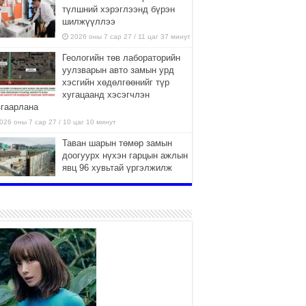
түлшний хэрэглээнд бүрэн
шилжүүллээ
2026 оны 7 сар 27 / 11 цаг 37 минут
Геологийн төв лабораторийн
уулзварын авто замын урд
хэсгийн хөдөлгөөнийг түр
хугацаанд хэсэгчлэн
згаарлана
026 оны 7 сар 27 / 10 цаг 10 минут
Таван шарын төмөр замын
доогуурх нүхэн гарцын ажлын
явц 96 хувьтай үргэлжилж
байна
026 оны 7 сар 27 / 10 цаг 04 минут
Нийслэлийн харьяа амаржих
газруудыг “Эх, хүүхдийн төв”
болгон өргөтгөнө
2026 оны 7 сар 27 / 9 цаг 58 минут
ТӨВ АЙМАГТ ӨВЛИЙН
БЭЛТГЭЛ АЖИЛ 80 ХУВЬТАЙ
ҮРГЭЛЖИЛЖ БАЙНА