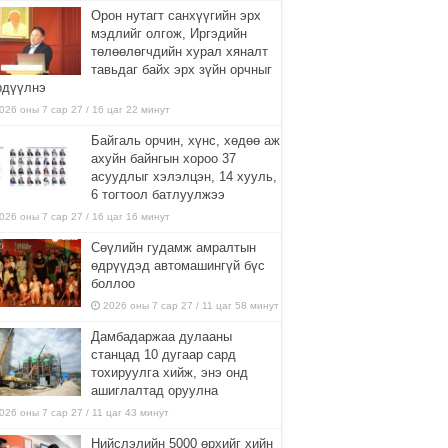
Орон нутагт санхүүгийн эрх
мэдлийг олгож, Иргэдийн
төлөөлөгчдийн хурал хяналт
тавьдаг байх эрх зүйн орчныг
рдүүлнэ
026 оны 7 сар 27 / 16 цаг 22 минут
Байгаль орчин, хүнс, хөдөө аж
ахуйн байнгын хороо 37
асуудлыг хэлэлцэн, 14 хууль,
6 тогтоол батлуулжээ
026 оны 7 сар 27 / 16 цаг 16 минут
Сөүлийн гудамж амралтын
өдрүүдэд автомашингүй бүс
боллоо
2026 оны 7 сар 27 / 11 цаг 58 минут
Дамбадаржаа дулааны
станцад 10 дугаар сард
тохируулга хийж, энэ онд
ашиглалтад оруулна
026 оны 7 сар 27 / 11 цаг 43 минут
Нийслэлийн 5000 өрхийг хийн