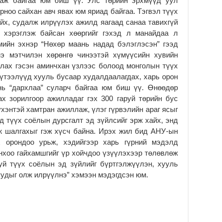
гдаж байгаа юм биш үү. Улс төрийн эрхмүүд уул
хо
рноо сайхан авч явах юм яриад байгаа. Тэгвэл түүх
ху
йх, судалж илрүүлэх ажилд яагаад санаа тавихгүй
2
 хэрэглэж байсан хөөргийг гэхэд л манайдаа л
“4
мийн эхнэр “Нөхөр маань надад бэлэглэсэн” гээд
бо
нэ мэтчилэн хөрөнгө чинээтэй хүмүүсийн хувийн
тө
хү
улах гэсэн аминчхан үзлээс болоод монголын түүх
үтээлүүд хууль бусаар худалдаалагдах, харь орон
2
нь “дархлаа” суларч байгаа юм биш үү. Өнөөдөр
Б.
х зорилгоор ажилладаг гэх 300 гаруй төрийн бус
ца
бо
үхэнтэй хамтран ажиллаж, үлэг гүрвэлийн араг ясыг
д түүх соёлын дурсгалт эд зүйлсийг эрж хайх, энд
2
ж шалгахыг гэж хүсч байна. Ирэх жил бид АНУ-ын
Ту
х орондоо урьж, хэдийгээр харь гүрний мэдэлд
хо
нхоо гайхамшгийг үр хойчдоо үзүүлэхээр төлөвлөж
2
уй түүх соёлын эд зүйлийг бүртгэлжүүлэн, хууль
Ер
удыг олж илрүүлнэ” хэмээн мэдэгдсэн юм.
су
ав
2
БҮ