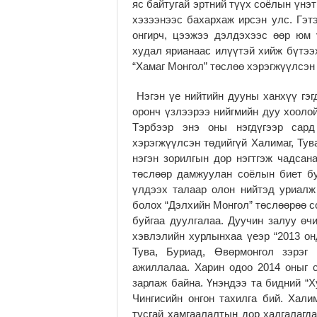
яс байтугай эртний түүх соёлын үнэт
хэзээнээс бахархаж ирсэн улс. Гэт
онгирч, цээжээ дэлдэхээс өөр юм 
худал ярианаас илүүтэй хийж бүтэ
“Хамаг Монгол” төслөө хэрэгжүүлсэн 
Нэгэн үе нийтийн дууны ханхүү гэг
оронч үзлээрээ нийгмийн дуу хоолой
Тэрбээр энэ оны нэгдүгээр сард
хэрэгжүүлсэн төдийгүй Халимаг, Тув
нэгэн зорилгын дор нэгтгэж чадсана
төслөөр дамжуулан соёлын биет бу
үлдээх талаар олон нийтэд уриалж
болох “Дэлхийн Монгол” төслөөрөө с
буйгаа дуулгалаа. Дуучин залуу өчи
хэвлэлийн хурлынхаа үеэр “2013 он
Тува, Буриад, Өвөрмонгол зэрэг
ажиллалаа. Харин одоо 2014 оныг 
зарлаж байна. Үнэндээ та бидний “
Чингисийн онгон тахилга бий. Хал
тусгай хамгаалалтын дор хадгалагда