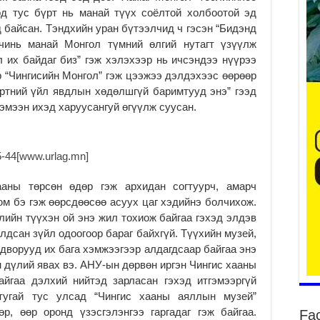
од тус бүрт нь манай түүх соёлтой холбоотой эд
д байсан. Тэндхийн уран бүтээлчид ч гэсэн “Бидэнд
чинь манай Монгол түмний өлгий нутагт үзүүлж
 их байдаг биз” гэж хэлэхээр нь ичсэндээ нүүрээ
р “Чингисийн Монгол” гэж цээжээ дэлдэхээс өөрөөр
ба
эртний үйл явдлын хөдөлшгүй баримтууд энэ” гээд
2
эмээн ихэд харуусангуй өгүүлж суусан.
УИ
ху
2
Ер
аны төрсөн өдөр гэж архидан согтуурч, амарч
хү
юм бэ гэж өөрсдөөсөө асуух цаг хэдийнэ болчихож.
2
лийн түүхэн ой энэ жил тохиож байгаа гэхэд элдэв
Хя
лдсан зүйл одоогоор бараг байхгүй. Түүхийн музей,
нэ
лдворууд их бага хэмжээгээр алдагдсаар байгаа энэ
2
н дүлий явах вэ. АНУ-ын дөрвөн иргэн Чингис хааны
Дү
айгаа дэлхий нийтэд зарласан гэхэд итгэмээргүй
аш
тугай тус улсад “Чингис хааны аяллын музей”
2
р, өөр оронд үзэсгэлэнгээ гаргадаг гэж байгаа.
Fa