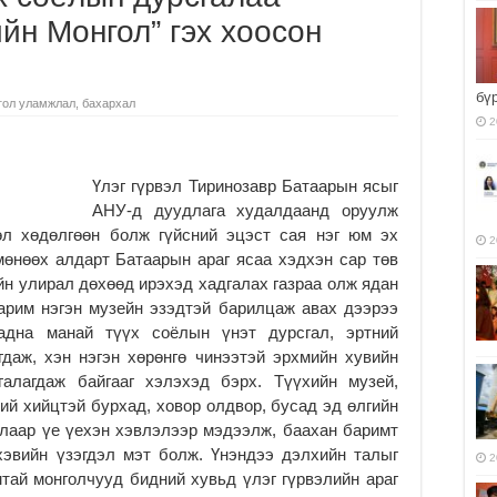
йн Монгол” гэх хоосон
бү
гол уламжлал, бахархал
2
Үлэг гүрвэл Тиринозавр Батаарын ясыг
АНУ-д дуудлага худалдаанд оруулж
өл хөдөлгөөн болж гүйсний эцэст сая нэг юм эх
2
мөнөөх алдарт Батаарын араг ясаа хэдхэн сар төв
н улирал дөхөөд ирэхэд хадгалах газраа олж ядан
арим нэгэн музейн эзэдтэй барилцаж авах дээрээ
гадна манай түүх соёлын үнэт дурсгал, эртний
даж, хэн нэгэн хөрөнгө чинээтэй эрхмийн хувийн
галагдаж байгааг хэлэхэд бэрх. Түүхийн музей,
ний хийцтэй бурхад, ховор олдвор, бусад эд өлгийн
алаар үе үехэн хэвлэлээр мэдээлж, баахан баримт
хэвийн үзэгдэл мэт болж. Үнэндээ дэлхийн талыг
2
тай монголчууд бидний хувьд үлэг гүрвэлийн араг