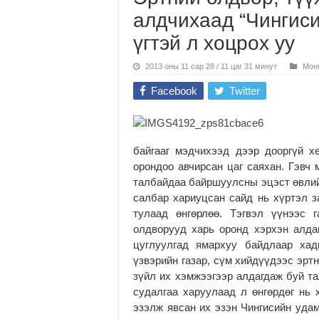
алдчихаад “Чингиси
үгтэй л хоцрох уу
2013 оны 11 сар 28 / 11 цаг 31 минут
Мон
Facebook
Twitter
байгааг мэдчихээд дээр дооргүй х
орондоо авчирсан цаг саяхан. Гэвч 
талбайдаа байршуулсны эцэст өвлий
салбар хариуцсан сайд нь хүртэл з
тулаад өнгөрлөө. Тэгвэл үүнээс 
олдворууд харь оронд хэрхэн алдаг
цуглуулгад ямархуу байдлаар хад
үзвэрийн газар, сүм хийдүүдээс эрт
зүйл их хэмжээгээр алдагдаж буй т
судалгаа харуулаад л өнгөрдөг нь 
эзэлж явсан их эзэн Чингисийн удам