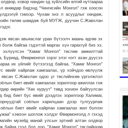
 олдвор, ховор нандин эд зүйлсийн өлгий нутгаараа
эл өнөөдөр бидэнд “Чингисийн Монгол” гэж хоосон
үлдээгүй гэмээр. Чухам энэ л асуудлыг хөндөж,
эхийн төлөө шамдаж буй МУГЖ, дуучин С.Жавхлан
гэдэг.
дэж явсан авьяаслаг уран бүтээлч маань өдгөө эх
 болж байгаа гэдэгтэй маргах хүн гарахгүй биз ээ.
хя
 эхлүүлсэн “Хамаг Монгол” төслөө амжилттай
2
а, Буриад, Өвөрмонгол зэрэг элэг нэгт ахан дүүсээ
араа их үйлийг бүтээгээд байгаа. “Хамаг Монгол”
с өвийг хайрлаж хамгаалах, үр хойчдоо өвлүүлж
 явсан С.Жавхлан одоо уг төслийнхөө үргэлжлэл
2
оёлын биет өвийг хамгаалах зорилгоор ажиллах гэж
гдөр өөрийн “Хөх нуруут” төвд зохион байгуулсан
д бид биет бус өвийг дээдлэх зорилгоор Халимаг,
 орнуудтай соёлын харилцаан дээр тулгуурлаж
соёлын биет өвийг хайрлан хамгаалах жил болгон
Хужаа” хэмээн шоглож хэлдэг Өвөрмонголд л гэхэд
имагийн музейд манай улсын эртний алтан олдвор
ж байна гээд бод доо. “Хамаг Монгол” төслийнхөө