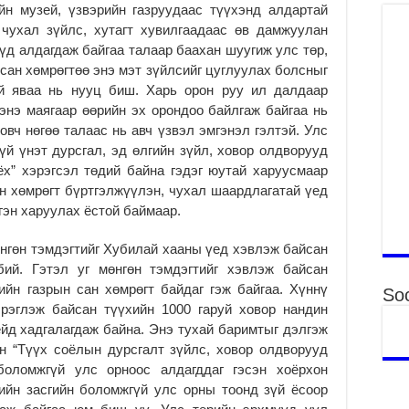
Аг
йн музей, үзвэрийн газруудаас түүхэнд алдартай
хү
чухал зүйлс, хутагт хувилгаадаас өв дамжуулан
өр
үд алдагдаж байгаа талаар баахан шуугиж улс төр,
2
сан хөмрөгтөө энэ мэт зүйлсийг цуглуулах болсныг
Ни
й яваа нь нууц биш. Харь орон руу ил далдаар
зо
энэ маягаар өөрийн эх орондоо байлгаж байгаа нь
мэ
овч нөгөө талаас нь авч үзвэл эмгэнэл гэлтэй. Улс
2
й үнэт дурсгал, эд өлгийн зүйл, ховор олдворууд
оёх” хэрэгсэл төдий байна гэдэг юутай харуусмаар
УИ
па
сан хөмрөгт бүртгэлжүүлэн, чухал шаардлагатай үед
со
эн харуулах ёстой баймаар.
2
нгөн тэмдэгтийг Хубилай хааны үед хэвлэж байсан
Ни
ор
бий. Гэтэл уг мөнгөн тэмдэгтийг хэвлэж байсан
ийн газрын сан хөмрөгт байдаг гэж байгаа. Хүннү
2
Soc
рэглэж байсан түүхийн 1000 гаруй ховор нандин
Хү
йд хадгалагдаж байна. Энэ тухай баримтыг дэлгэж
үй
н “Түүх соёлын дурсгалт зүйлс, ховор олдворууд
ба
оломжгүй улс орноос алдагддаг гэсэн хоёрхон
2
ийн засгийн боломжгүй улс орны тоонд зүй ёсоор
Аю