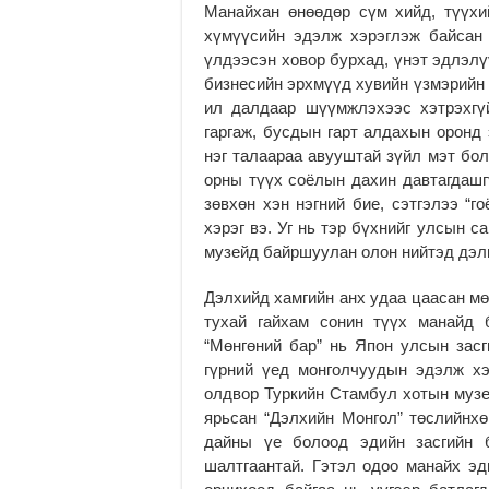
Манайхан өнөөдөр сүм хийд, түүхи
хүмүүсийн эдэлж хэрэглэж байсан 
үлдээсэн ховор бурхад, үнэт эдлэлү
бизнесийн эрхмүүд хувийн үзмэрийн 
ил далдаар шүүмжлэхээс хэтрэхгү
гаргаж, бусдын гарт алдахын оронд 
нэг талаараа авууштай зүйл мэт бол
орны түүх соёлын дахин давтагдашгү
зөвхөн хэн нэгний бие, сэтгэлээ “г
хэрэг вэ. Уг нь тэр бүхнийг улсын 
музейд байршуулан олон нийтэд дэлг
Дэлхийд хамгийн анх удаа цаасан мө
тухай гайхам сонин түүх манайд 
“Мөнгөний бар” нь Япон улсын засг
гүрний үед монголчуудын эдэлж хэ
олдвор Туркийн Стамбул хотын музе
ярьсан “Дэлхийн Монгол” төслийнхө
дайны үе болоод эдийн засгийн б
шалтгаантай. Гэтэл одоо манайх эд