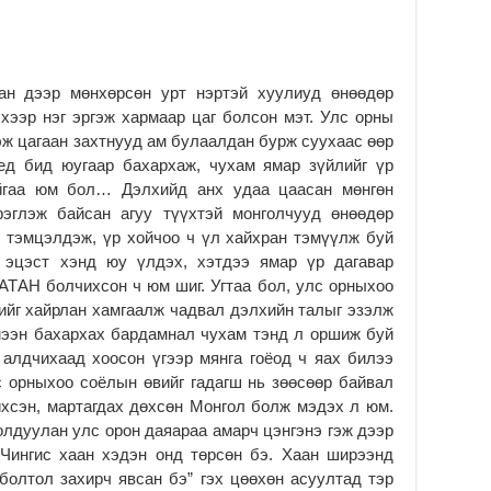
ЭД
ӨР
2
26
ан дээр мөнхөрсөн урт нэртэй хуулиуд өнөөдөр
су
хээр нэг эргэж хармаар цаг болсон мэт. Улс орны
су
гэж цагаан захтнууд ам булаалдан бурж суухаас өөр
2
үед бид юугаар бахархаж, чухам ямар зүйлийг үр
CO
йгаа юм бол… Дэлхийд анх удаа цаасан мөнгөн
тээ
рэглэж байсан агуу түүхтэй монголчууд өнөөдөр
ху
н тэмцэлдэж, үр хойчоо ч үл хайхран тэмүүлж буй
ир
й эцэст хэнд юу үлдэх, хэтдээ ямар үр дагавар
2
АТАН болчихсон ч юм шиг. Угтаа бол, улс орныхоо
Гэ
ийг хайрлан хамгаалж чадвал дэлхийн талыг эзэлж
ту
мээн бахархах бардамнал чухам тэнд л оршиж буй
нэ
 алдчихаад хоосон үгээр мянга гоёод ч яах билээ
2
с орныхоо соёлын өвийг гадагш нь зөөсөөр байвал
Б.
ихсэн, мартагдах дөхсөн Монгол болж мэдэх л юм.
ор
олдуулан улс орон даяараа амарч цэнгэнэ гэж дээр
2
“Чингис хаан хэдэн онд төрсөн бэ. Хаан ширээнд
болтол захирч явсан бэ” гэх цөөхөн асуултад тэр