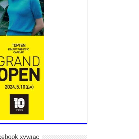
2026 оны 7 сар 27 / 9 цаг 51 минут
“Хөдөө аж ахуй, хөдөөгийн
хөгжил төслийн 2 дахь шат”
төслийн хүрээнд 4 банктай
дамжуулан зээлдүүлэх гэрээ
йгууллаа
026 оны 7 сар 27 / 9 цаг 40 минут
Х-ын гишүүн С.Зулпхар: Иргэдийн санал
уль тогтоох үйл ажиллагааны чухал үндэс
026 оны 7 сар 27 / 9 цаг 19 минут
өнхий хяналтын хоёр удаагийн сонсголд 345
н оролцжээ
026 оны 7 сар 27 / 9 цаг 13 минут
нан шалгах түр хорооны нотлох баримттай
элттэй танилцах боломжтой боллоо.
026 оны 7 сар 23 / 15 цаг 58 минут
үжин замын тээвэр энэ оны 12 дугаар сард
иглалтад бүрэн орно
026 оны 7 сар 23 / 10 цаг 21 минут
cebook хуудас