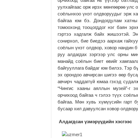
орчихоод байгаа нь үүгээр батла
уулхайгаас орж ирэх мөнгөөрөө улс о
соёлынхоо үнэт олдворуудыг эрж ха
байгаа юм бэ. Дондогдулам хатны
томоохонд тооцогддог нэг баян эрх
гэртээ хадгалж байх жишээтэй. Э
сонирхол, бие биедээ аархаж гайху
соёлын үнэт олдвор, ховор нандин б
руу алдагдах зэргээр улс орны ми
манайд соёлын биет өвийг хамгаала
байгууллага байдаг юм билээ. Тэр б
эх орондоо авчирсан шигээ өөр буса
авчирч чаддаггүй юмаа гэхэд судал
“Чингис хааны аяллын музей”-г э
орчихоод байгаа ч гэлээ түүх соёлы
байгаа. Мөн хувь хүмүүсийн гарт б
бусаар хил давуулсан ховор олдвору
Алдагдсан үзмэрүүдийн хэсгээс