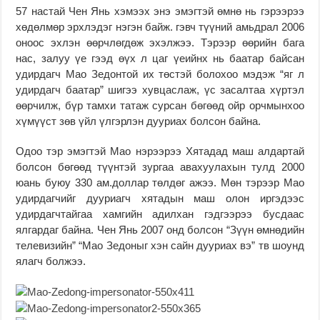
57 настай Чен Янь хэмээх энэ эмэгтэй өмнө нь гэрээрээ
хөдөлмөр эрхлэдэг нэгэн байж. гэвч түүний амьдрал 2006
оноос эхлэн өөрчлөгдөж эхэлжээ. Тэрээр өөрийн бага
нас, залуу үе гээд өүх л цаг үеийнх нь баатар байсан
удирдагч Мао Зедонтой их төстэй болохоо мэдэж “яг л
удирдагч баатар” шигээ хувцаслаж, үс засалтаа хүртэл
өөрчилж, бүр тамхи татаж сурсан бөгөөд ойр орчмынхоо
хүмүүст зөв үйл үлгэрлэн дууриах болсон байна.
Одоо тэр эмэгтэй Мао нэрээрээ Хятадад маш алдартай
болсон бөгөөд түүнтэй зургаа авахуулахын тулд 2000
юань буюу 330 ам.доллар төлдөг ажээ. Мөн тэрээр Мао
удирдагчийг дууриагч хятадын маш олон иргэдээс
удирдагчтайгаа хамгийн адилхан гэдгээрээ бусдаас
ялгардаг байна. Чен Янь 2007 онд болсон “Зүүн өмнөдийн
телевизийн” “Мао Зедоныг хэн сайн дууриах вэ” тв шоунд
ялагч болжээ.