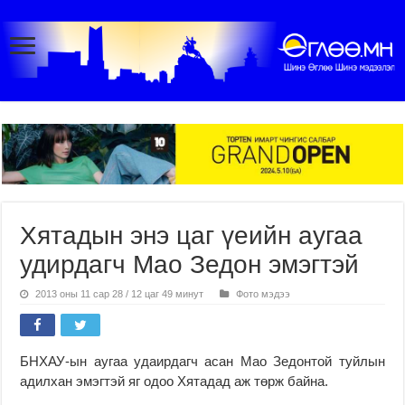
Хятадын энэ цаг үеийн аугаа
удирдагч Мао Зедон эмэгтэй
2013 оны 11 сар 28 / 12 цаг 49 минут
Фото мэдээ
БНХАУ-ын аугаа удаирдагч асан Мао Зедонтой туйлын
адилхан эмэгтэй яг одоо Хятадад аж төрж байна.