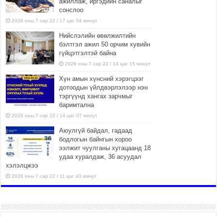
ажиллаж, иргэдийн саналыг
сонслоо
2026 оны 7 сар 22 / 17 цаг 04 минут
Нийслэлийн өвөлжилтийн
бэлтгэл ажил 50 орчим хувийн
гүйцэтгэлтэй байна
2026 оны 7 сар 22 / 14 цаг 15 минут
Хүн амын хүнсний хэрэгцээг
дотоодын үйлдвэрлэлээр нэн
тэргүүнд хангах зарчмыг
баримтална
2026 оны 7 сар 22 / 14 цаг 07 минут
Аюулгүй байдал, гадаад
бодлогын байнгын хороо
ээлжит чуулганы хугацаанд 18
удаа хуралдаж, 36 асуудал
хэлэлцжээ
2026 оны 7 сар 22 / 11 цаг 43 минут
“4 улирлын турш үйл
ажиллагаа явуулах
боломжтой-Хүүхэд хөгжүүлэх