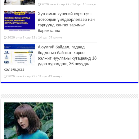
2026 оны 7 сар 22 / 14 цаг 15 минут
Хүн амын хүнсний хэрэгцээг
дотоодын үйлдвэрлэлээр нэн
тэргүүнд хангах зарчмыг
баримтална
2026 оны 7 сар 22 / 14 цаг 07 минут
Аюулгүй байдал, гадаад
бодлогын байнгын хороо
ээлжит чуулганы хугацаанд 18
удаа хуралдаж, 36 асуудал
хэлэлцжээ
2026 оны 7 сар 22 / 11 цаг 43 минут
“4 улирлын турш үйл
ажиллагаа явуулах
боломжтой-Хүүхэд хөгжүүлэх
төв” байгуулах төсөлд төр,
хувийн хэвшлийн түншлэлийн хүрээнд хамтран
ажиллахыг урьж байна
2026 оны 7 сар 22 / 9 цаг 28 минут
Б.Пүрэвдагва: “Урт цагаан”-ыг
залуучууд чөлөөт цагаа