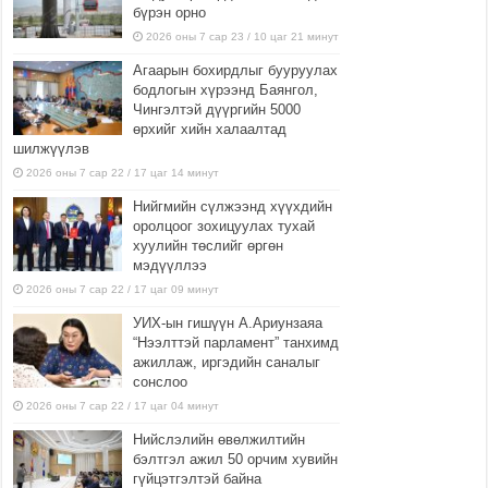
бүрэн орно
2026 оны 7 сар 23 / 10 цаг 21 минут
Агаарын бохирдлыг бууруулах
бодлогын хүрээнд Баянгол,
Чингэлтэй дүүргийн 5000
өрхийг хийн халаалтад
шилжүүлэв
2026 оны 7 сар 22 / 17 цаг 14 минут
Нийгмийн сүлжээнд хүүхдийн
оролцоог зохицуулах тухай
хуулийн төслийг өргөн
мэдүүллээ
2026 оны 7 сар 22 / 17 цаг 09 минут
УИХ-ын гишүүн А.Ариунзаяа
“Нээлттэй парламент” танхимд
ажиллаж, иргэдийн саналыг
сонслоо
2026 оны 7 сар 22 / 17 цаг 04 минут
Нийслэлийн өвөлжилтийн
бэлтгэл ажил 50 орчим хувийн
гүйцэтгэлтэй байна