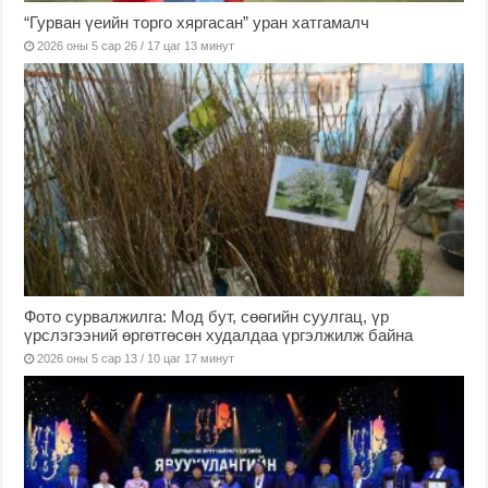
“Гурван үеийн торго хяргасан” уран хатгамалч
2026 оны 5 сар 26 / 17 цаг 13 минут
Фото сурвалжилга: Мод бут, сөөгийн суулгац, үр
үрслэгээний өргөтгөсөн худалдаа үргэлжилж байна
2026 оны 5 сар 13 / 10 цаг 17 минут