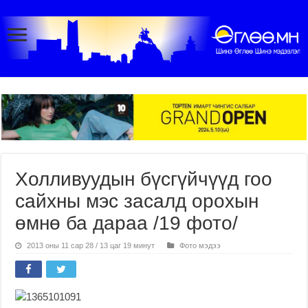
Холливуудын бүсгүйчүүд гоо
сайхны мэс засалд орохын
өмнө ба дараа /19 фото/
2013 оны 11 сар 28 / 13 цаг 19 минут
Фото мэдээ