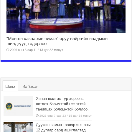
“Мөнгөн хазаарын чимээ“ яруу найргийн наадмын
шилдгүүд тодорлоо
2026 оны 5 сар 11 / 13 цаг 32 минут
Шинэ
Их Үзсэн
Хянан шалгах түр хорооны
нотлох баримттай нээлттэй
танилцах боломжтой боллоо.
2026 оны 7 сар 23 / 15 цаг 58 минут
Дүүжин замын тээвэр энэ оны
12 дугаар сард ашиглалтад