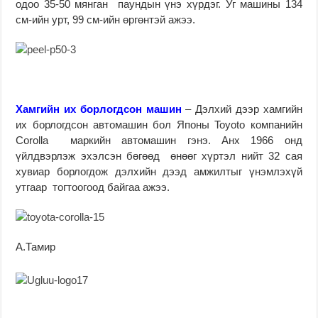
одоо 35-50 мянган паундын үнэ хүрдэг. Уг машины 134
см-ийн урт, 99 см-ийн өргөнтэй ажээ.
Хамгийн их борлогдсон машин
– Дэлхий дээр хамгийн
их борлогдсон автомашин бол Японы Toyoto компанийн
Corolla маркийн автомашин гэнэ. Анх 1966 онд
үйлдвэрлэж эхэлсэн бөгөөд өнөөг хүртэл нийт 32 сая
хувиар борлогдож дэлхийн дээд амжилтыг үнэмлэхүй
утгаар тогтоогоод байгаа ажээ.
А.Тамир