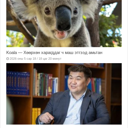
Koala — Хөөрхөн харагддаг ч маш этгээд амьтан
2026 оны 5 сар 18 / 18 цаг 20 минут