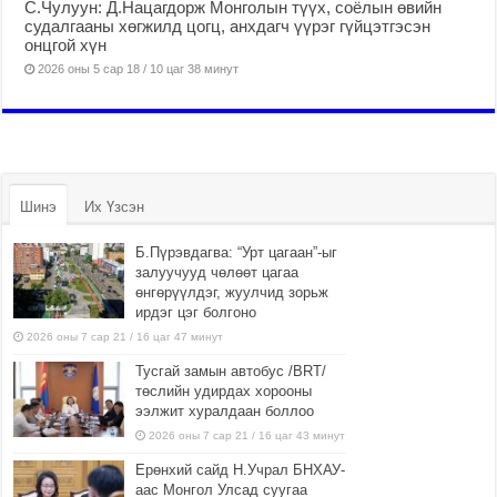
С.Чулуун: Д.Нацагдорж Монголын түүх, соёлын өвийн
судалгааны хөгжилд цогц, анхдагч үүрэг гүйцэтгэсэн
онцгой хүн
2026 оны 5 сар 18 / 10 цаг 38 минут
Шинэ
Их Үзсэн
Б.Пүрэвдагва: “Урт цагаан”-ыг
залуучууд чөлөөт цагаа
өнгөрүүлдэг, жуулчид зорьж
ирдэг цэг болгоно
2026 оны 7 сар 21 / 16 цаг 47 минут
Тусгай замын автобус /BRT/
төслийн удирдах хорооны
ээлжит хуралдаан боллоо
2026 оны 7 сар 21 / 16 цаг 43 минут
Ерөнхий сайд Н.Учрал БНХАУ-
аас Монгол Улсад суугаа