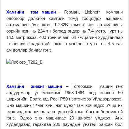
Хамгийн том машин
– Германы Liebherr компани
одоогоор дэлхийн хамгийн томд тооцогдох аэчааны
автомашин бүтээжээ. Т-282В хэмээх энэ автамашины
өөрийн жин нь 224 тн бөгөөд өндөр нь 7.4 метр, урт нь
14.5 метр ажээ. 400 тонн ачааг 64 км/цагийн хурдтайгаар
тээвэрлэх чадалтай ажлын мангасын үнэ нь 4-5 сая
ам.доллар байдаг гэнэ.
Хамгийн жижиг машин
– Тоглоомон машин гэж
андуурмаар уг машиныг 1963-1964 онд зөвхөн 50
ширхэгийг Британид Peel P50 нэртэйгэрэ үйлдвэрлэжээ.
Энэ машиныг “нэг хүн, нэг цүнх” гэж хочилдог. Учир нь
машинд жолооч нь ганц цүнхний хамт багтах боломжтой
гэнэ. Өдгөө энэ машинаас 20 ширхэг үлджээ. Анх
худалдаанд гарахдаа 200 паундын үнэтэй байсан бол