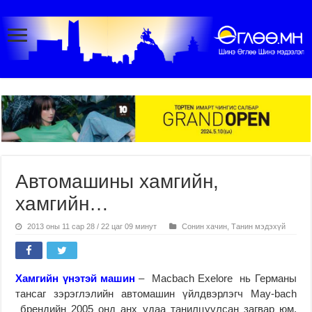
Автомашины хамгийн,
хамгийн…
2013 оны 11 сар 28 / 22 цаг 09 минут
Сонин хачин
,
Танин мэдэхүй
Хамгийн үнэтэй машин
– Macbach Exelore нь Германы
тансаг зэрэглэлийн автомашин үйлдвэрлэгч Маy-bach
брендийн 2005 онд анх удаа танилцуулсан загвар юм.