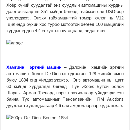
Хоёр хүний суудалтай энэ суудлын автомашины хурдны
дээд хязгаар нь 351 км/цаг бөгөөд найман сая USD-оор
үнэлэгджээ. Энэхү гайхамшигтай төмөр хүлэг нь V12
цилиндр бүхий хос турбо мотортой бөгөөд 100 км/цагийн
хурдыг ердөө 4.4 секунтын хугацаанд авдаг гэнэ.
Хамгийн эртний машин
– Дэлхийн хамгийн эртний
автомашин болох De Dion-ыг өдгөөгөөс 128 жилийн өмнө
буюу 1884 онд үйлдвэрлэжээ. Энэ автомашин нь цагт
60 км/цаг хурдалдаг бөгөөд Гүн Жорж Бутон болон
Шарль- Арман Трепард нарын захиалгаар үйлдвэрлэсэн
байна. Тус автомашиныг Пенселванийн RM Auctions
дуудлага худалдаагаар 4.6 сая ам.доллараар худалджээ.