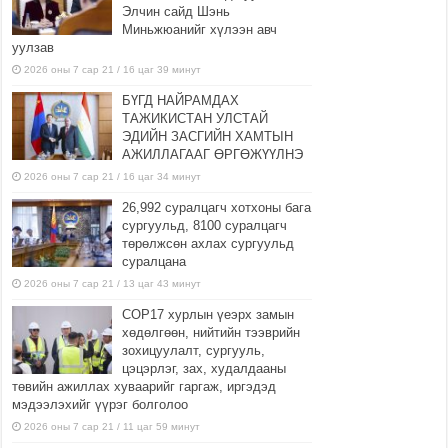
Элчин сайд Шэнь
Миньжюанийг хүлээн авч
уулзав
2026 оны 7 сар 21 / 16 цаг 39 минут
БҮГД НАЙРАМДАХ
ТАЖИКИСТАН УЛСТАЙ
ЭДИЙН ЗАСГИЙН ХАМТЫН
АЖИЛЛАГААГ ӨРГӨЖҮҮЛНЭ
2026 оны 7 сар 21 / 16 цаг 34 минут
26,992 суралцагч хотхоны бага
сургуульд, 8100 суралцагч
төрөлжсөн ахлах сургуульд
суралцана
2026 оны 7 сар 21 / 13 цаг 43 минут
COP17 хурлын үеэрх замын
хөдөлгөөн, нийтийн тээврийн
зохицуулалт, сургууль,
цэцэрлэг, зах, худалдааны
төвийн ажиллах хуваарийг гаргаж, иргэдэд
мэдээлэхийг үүрэг болголоо
2026 оны 7 сар 21 / 11 цаг 59 минут