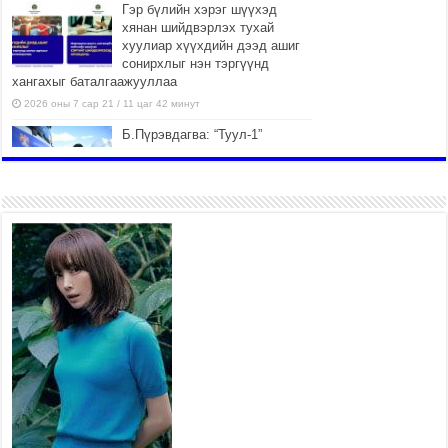
Гэр бүлийн хэрэг шүүхэд
хянан шийдвэрлэх тухай
хуулиар хүүхдийн дээд ашиг
сонирхлыг нэн тэргүүнд
хангахыг баталгаажууллаа
2026 оны 7 сар 21 / 11 цаг 42 минут
Б.Пүрэвдагва: “Туул-1”
коллекторыг ашиглалтад
оруулж байж бид гэр
хорооллыг барилгажуулна
2026 оны 7 сар 21 / 10 цаг 15 минут
НИЙСЛЭЛ, АЙМГИЙН
УДИРДЛАГУУДЫН АЖЛЫГ
ХҮНД СУРТЛЫГ БУУРУУЛЖ,
ИРГЭД, АЖ АХУЙН НЭГЖИЙН
АЧААГ ХЭРХЭН ХӨНГӨЛСНӨӨР ДҮГНЭНЭ
2026 оны 7 сар 21 / 10 цаг 09 минут
Байнгын хорооны дарга
М.Мандхай Цөлжилттэй
тэмцэх тухай НҮБ-ын
конвенцын талуудын 17 дугаар
бага хурал (СОР17)-ын бэлтгэл ажлын явцтай