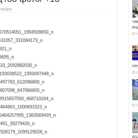
о мэдээ
тө
мэ
2
ха
2
2
АЧ