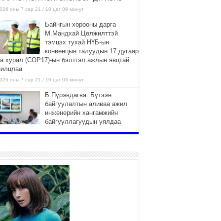
026 оны 7 сар 21 / 10 цаг 09 минут
Байнгын хорооны дарга
М.Мандхай Цөлжилттэй
тэмцэх тухай НҮБ-ын
конвенцын талуудын 17 дугаар
га хурал (СОР17)-ын бэлтгэл ажлын явцтай
нилцлаа
026 оны 7 сар 21 / 10 цаг 03 минут
Б.Пүрэвдагва: Бүтээн
байгуулалтын аливаа ажил
инженерийн хангамжийн
байгууллагуудын уялдаа
лбоогүйгээс саатах ёсгүй
026 оны 7 сар 20 / 17 цаг 21 минут
“Сэлбэ 20 минутын хот”
төслийн анхны 12 давхар
барилгын үндсэн карказ,
цутгалтын ажил дууслаа
026 оны 7 сар 20 / 17 цаг 17 минут
Мопед, скүүтер, тэдгээртэй
адилтгах үзүүлэлт бүхий