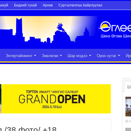
рахуй
Бидний тухай
Архив
Сурталчилгаа байрлуулах
Энтертайнмент
Зөвлөгөө
Шар мэдээ
Орон нутаг
Ир
Ш
2
 /38 фото/ +18