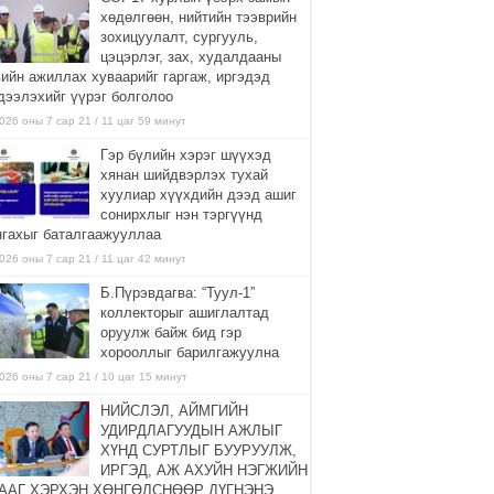
хөдөлгөөн, нийтийн тээврийн
зохицуулалт, сургууль,
цэцэрлэг, зах, худалдааны
вийн ажиллах хуваарийг гаргаж, иргэдэд
дээлэхийг үүрэг болголоо
026 оны 7 сар 21 / 11 цаг 59 минут
Гэр бүлийн хэрэг шүүхэд
хянан шийдвэрлэх тухай
хуулиар хүүхдийн дээд ашиг
сонирхлыг нэн тэргүүнд
нгахыг баталгаажууллаа
026 оны 7 сар 21 / 11 цаг 42 минут
Б.Пүрэвдагва: “Туул-1”
коллекторыг ашиглалтад
оруулж байж бид гэр
хорооллыг барилгажуулна
026 оны 7 сар 21 / 10 цаг 15 минут
НИЙСЛЭЛ, АЙМГИЙН
УДИРДЛАГУУДЫН АЖЛЫГ
ХҮНД СУРТЛЫГ БУУРУУЛЖ,
ИРГЭД, АЖ АХУЙН НЭГЖИЙН
ААГ ХЭРХЭН ХӨНГӨЛСНӨӨР ДҮГНЭНЭ