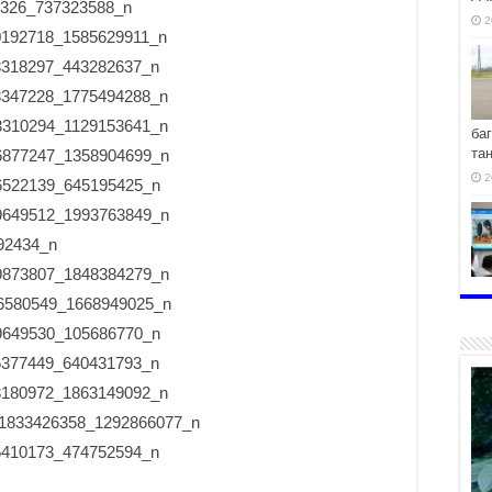
2
ба
та
2
хо
2
2