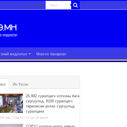
гэний мэдээлэл
Монгол бахархал
инэ
Их Үзсэн
26,992 суралцагч хотхоны бага
сургуульд, 8100 суралцагч
төрөлжсөн ахлах сургуульд
суралцана
026 оны 7 сар 21 / 13 цаг 43 минут
COP17 хурлын үеэрх замын