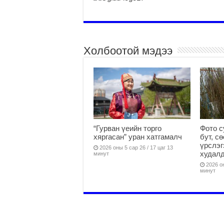
Холбоотой мэдээ
“Гурван үеийн торго
Фото с
хяргасан” уран хатгамалч
бут, с
үрслэг
2026 оны 5 сар 26 / 17 цаг 13
худалд
минут
2026 он
минут