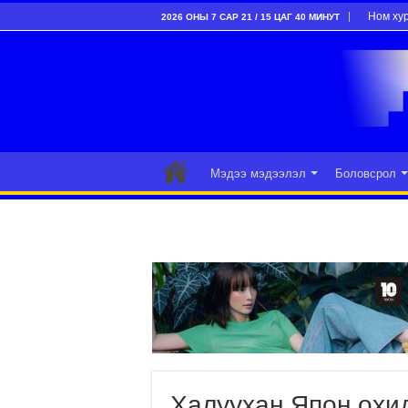
Ном ху
2026 ОНЫ 7 САР 21 / 15 ЦАГ 40 МИНУТ
Мэдээ мэдээлэл
Боловсрол
Халуухан Япон охид