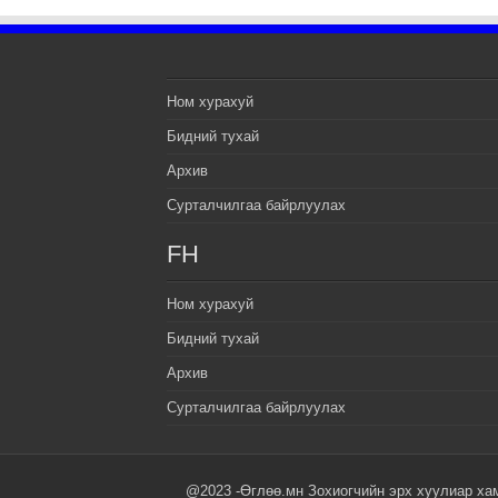
Ном хурахуй
Бидний тухай
Архив
Сурталчилгаа байрлуулах
FH
Ном хурахуй
Бидний тухай
Архив
Сурталчилгаа байрлуулах
@2023 -Өглөө.мн Зохиогчийн эрх хуулиар ха