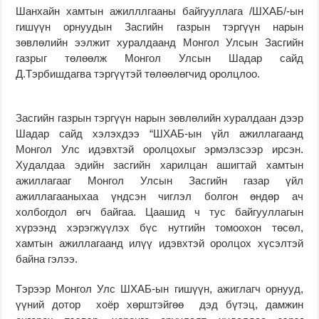
Шанхайн хамтын ажилллгааны байгууллага /ШХАБ/-ын
гишүүн орнуудын Засгийн газрын тэргүүн нарын
зөвлөлийн ээлжит хуралдаанд Монгол Улсын Засгийн
газрыг төлөөлж Монгол Улсын Шадар сайд
Д.Тэрбишдагва тэргүүтэй төлөөлөгчид оролцлоо.
Засгийн газрын тэргүүн нарын зөвлөлийн хуралдаан дээр
Шадар сайд хэлэхдээ “ШХАБ-ын үйл ажиллагаанд
Монгол Улс идэвхтэй оролцохыг эрмэлзсээр ирсэн.
Худалдаа эдийн засгийн харилцан ашигтай хамтын
ажиллагааг Монгол Улсын Засгийн газар үйл
ажиллагааныхаа үндсэн чиглэл болгон өндөр ач
холбогдол өгч байгаа. Цаашид ч тус байгууллагын
хүрээнд хэрэгжүүлэх бүс нутгийн томоохон төсөл,
хамтын ажиллагаанд илүү идэвхтэй оролцох хүсэлтэй
байна гэлээ.
Тэрээр Монгол Улс ШХАБ-ын гишүүн, ажиглагч орнууд,
үүний дотор хоёр хөрштэйгөө дэд бүтэц, дамжин