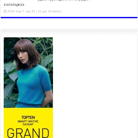
хэлэлцжээ
2026 оны 7 сар 22 / 11 цаг 43 минут
“4 улирлын турш үйл
ажиллагаа явуулах
боломжтой-Хүүхэд хөгжүүлэх
төв” байгуулах төсөлд төр,
хувийн хэвшлийн түншлэлийн хүрээнд хамтран
ажиллахыг урьж байна
2026 оны 7 сар 22 / 9 цаг 28 минут
Б.Пүрэвдагва: “Урт цагаан”-ыг
залуучууд чөлөөт цагаа
өнгөрүүлдэг, жуулчид зорьж
ирдэг цэг болгоно
2026 оны 7 сар 21 / 16 цаг 47 минут
Тусгай замын автобус /BRT/ төслийн удирдах
хорооны ээлжит хуралдаан боллоо
2026 оны 7 сар 21 / 16 цаг 43 минут
Ерөнхий сайд Н.Учрал БНХАУ-аас Монгол Улсад
суугаа Элчин сайд Шэнь Миньжюанийг хүлээн
авч уулзав
2026 оны 7 сар 21 / 16 цаг 39 минут