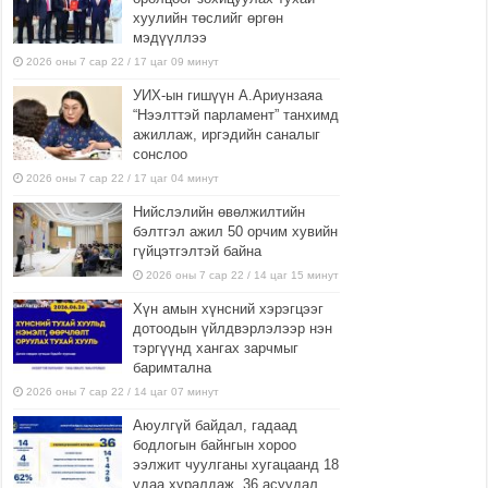
хуулийн төслийг өргөн
мэдүүллээ
2026 оны 7 сар 22 / 17 цаг 09 минут
УИХ-ын гишүүн А.Ариунзаяа
“Нээлттэй парламент” танхимд
ажиллаж, иргэдийн саналыг
сонслоо
2026 оны 7 сар 22 / 17 цаг 04 минут
Нийслэлийн өвөлжилтийн
бэлтгэл ажил 50 орчим хувийн
гүйцэтгэлтэй байна
2026 оны 7 сар 22 / 14 цаг 15 минут
Хүн амын хүнсний хэрэгцээг
дотоодын үйлдвэрлэлээр нэн
тэргүүнд хангах зарчмыг
баримтална
2026 оны 7 сар 22 / 14 цаг 07 минут
Аюулгүй байдал, гадаад
бодлогын байнгын хороо
ээлжит чуулганы хугацаанд 18
удаа хуралдаж, 36 асуудал