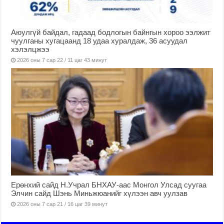
Аюулгүй байдал, гадаад бодлогын байнгын хороо ээлжит
чуулганы хугацаанд 18 удаа хуралдаж, 36 асуудал
хэлэлцжээ
2026 оны 7 сар 22 / 11 цаг 43 минут
Ерөнхий сайд Н.Учрал БНХАУ-аас Монгол Улсад суугаа
Элчин сайд Шэнь Миньжюанийг хүлээн авч уулзав
2026 оны 7 сар 21 / 16 цаг 39 минут