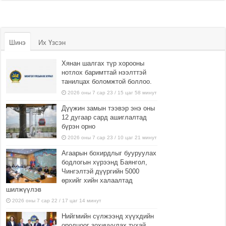
Шинэ
Их Үзсэн
Хянан шалгах түр хорооны
нотлох баримттай нээлттэй
танилцах боломжтой боллоо.
2026 оны 7 сар 23 / 15 цаг 58 минут
Дүүжин замын тээвэр энэ оны
12 дугаар сард ашиглалтад
бүрэн орно
2026 оны 7 сар 23 / 10 цаг 21 минут
Агаарын бохирдлыг бууруулах
бодлогын хүрээнд Баянгол,
Чингэлтэй дүүргийн 5000
өрхийг хийн халаалтад
шилжүүлэв
2026 оны 7 сар 22 / 17 цаг 14 минут
Нийгмийн сүлжээнд хүүхдийн
оролцоог зохицуулах тухай