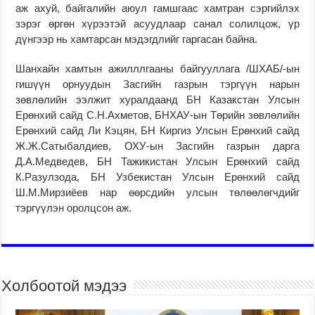
аж ахуй, байгалийн аюул гамшгаас хамтран сэргийлэх
зэрэг өргөн хүрээтэй асуудлаар санал солилцож, үр
дүнгээр нь хамтарсан мэдэгдлийг гаргасан байна.
Шанхайн хамтын ажилллгааны байгууллага /ШХАБ/-ын
гишүүн орнуудын Засгийн газрын тэргүүн нарын
зөвлөлийн ээлжит хуралдаанд БН Казакстан Улсын
Ерөнхий сайд С.Н.Ахметов, БНХАУ-ын Төрийн зөвлөлийн
Ерөнхий сайд Ли Кэцян, БН Киргиз Улсын Ерөнхий сайд
Ж.Ж.Сатыбалдиев, ОХУ-ын Засгийн газрын дарга
Д.А.Медведев, БН Тажикистан Улсын Ерөнхий сайд
К.Разулзода, БН Узбекистан Улсын Ерөнхий сайд
Ш.М.Мирзиёев нар өөрсдийн улсын төлөөлөгчдийг
тэргүүлэн оролцсон аж.
Холбоотой мэдээ