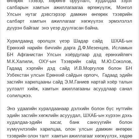
өнгөрөх тээвэр, хөрөнгө оруулалт, худалдаа зэрэг
салбарын хамтын ажиллагаагаа өргөжүүлж, Монгол
Улсын нутаг дэвсгэрээр дамжин өнгөрөх тээврийн
салбарт хамтын ажиллагааг хөгжүүлэх эрмэлзлэл
дүүрэн байгааг энэ үеэр дуулгасан байна.
Хуралдаанд оролцох үеэр Шадар сайд ШХАБ-ын
Ерөнхий нарийн бичгийн дарга Д.Ф.Мезенцев, Исламын
БН Афганистан Улсын хоёрдугаар дэд ерөнхийлөгч
М.К.Халили, ОХУ-ын Тээврийн сайд М.Ю.Соколов,
Гадаад хэргийн дэд сайд И.В.Моргулов болон БН
Узбекстан улсын Ерөнхий сайдын орлогч, Гадаад эдийн
засгийн харилцааны сайд Э.М.Ганиев нартай хоёр талын
уулзалт хийж, хамтын ажиллагааны асуудлаар санал
солилцжээ.
Энэ удаагийн хуралдаанаар дэлхийн болон бүс нутгийн
эдийн засгийн хөгжлийн асууудал, ШХАБ-ын хүрээн дэхь
худалдаа-эдийн засаг, банк санхүүгийн болон
хүмүүнлэгийн харилцаа, олон улсын дамжин өнгөрөх
тээврийн олон талт хамтын ажиллагааг хөгжүүлэх, хөдөө