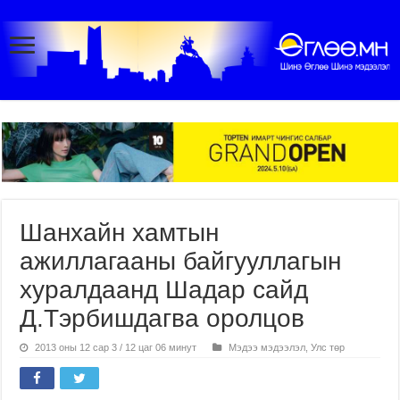
Шанхайн хамтын
ажиллагааны байгууллагын
хуралдаанд Шадар сайд
Д.Тэрбишдагва оролцов
2013 оны 12 сар 3 / 12 цаг 06 минут
Мэдээ мэдээлэл
,
Улс төр