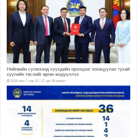
Нийгмийн сүлжээнд хүүхдийн оролцоог зохицуулах тухай
хуулийн төслийг өргөн мэдүүллээ
2026 оны 7 сар 22 / 17 цаг 09 минут