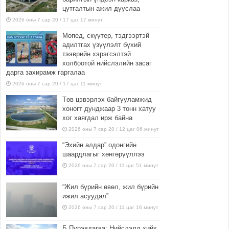
цутгалтын ажил дууслаа
2026 оны 7 сар 20 / 17 цаг 17 минут
Мопед, скүүтер, тэдгээртэй
адилтгах үзүүлэлт бүхий
тээврийн хэрэгсэлтэй
холбоотой нийслэлийн засаг
дарга захирамж гаргалаа
2026 оны 7 сар 20 / 17 цаг 11 минут
Төв цэвэрлэх байгууламжид
хоногт дунджаар 3 тонн хатуу
хог хаягдал ирж байна
2026 оны 7 сар 20 / 12 цаг 06 минут
“Эхийн алдар” одонгийн
шаардлагыг хөнгөрүүллээ
2026 оны 7 сар 20 / 11 цаг 51 минут
“Жил бүрийн өвөл, жил бүрийн
ижил асуудал”
2026 оны 7 сар 20 / 11 цаг 16 минут
Б.Пүрэвдагва: Нийслэлд хийх