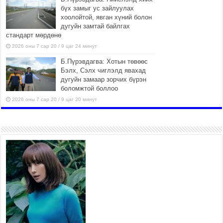
бүх замыг ус зайлуулах
хоолойтой, явган хүний болон
дугуйн замтай байлгах
стандарт мөрдөнө
2026 оны 7 сар 20 / 9 цаг 24 минут
Б.Пүрэвдагва: Хотын төвөөс
Бэлх, Сэлх чиглэлд явахад
дугуйн замаар зорчих бүрэн
боломжтой боллоо
2026 оны 7 сар 20 / 9 цаг 20 минут
Хан-Уул дүүрэг, Чингисийн
өргөн чөлөөний ус зайлуулах
шугам хоолойн ажил 80
хувьтай үргэлжилж байна
2026 оны 7 сар 20 / 9 цаг 14 минут
Усархаг аадар бороо орж
байгаа тул аюулгүй байдлаа
хангаж, үер усны аюулаас
сэрэмжлэхийг нийслэлийн
Онцгой байдлын газраас анхааруулж байна
2026 оны 7 сар 20 / 9 цаг 09 минут