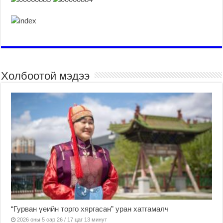
Холбоотой мэдээ
“Гурван үеийн торго хяргасан” уран хатгамалч
2026 оны 5 сар 26 / 17 цаг 13 минут