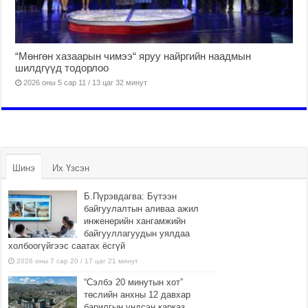
“Мөнгөн хазаарын чимээ“ яруу найргийн наадмын
шилдгүүд тодорлоо
2026 оны 5 сар 11 / 13 цаг 32 минут
Шинэ
Их Үзсэн
Б.Пүрэвдагва: Бүтээн
байгуулалтын аливаа ажил
инженерийн хангамжийн
байгууллагуудын уялдаа
холбоогүйгээс саатах ёсгүй
2026 оны 7 сар 20 / 17 цаг 21 минут
“Сэлбэ 20 минутын хот”
төслийн анхны 12 давхар
барилгын үндсэн карказ,