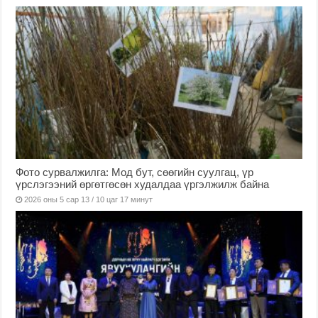
Фото сурвалжилга: Мод бут, сөөгийн суулгац, үр
үрслэгээний өргөтгөсөн худалдаа үргэлжилж байна
2026 оны 5 сар 13 / 10 цаг 17 минут