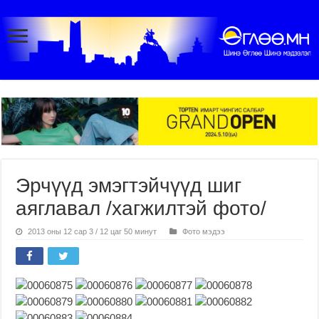
Эрчүүд эмэгтэйчүүд шиг
аяглавал /хагжилтэй фото/
2013 оны 12 сар 3 / 12 цаг 50 минут
Фото мэдээ