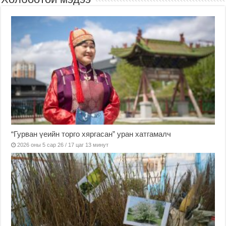
“Гурван үеийн торго хяргасан” уран хатгамалч
2026 оны 5 сар 26 / 17 цаг 13 минут