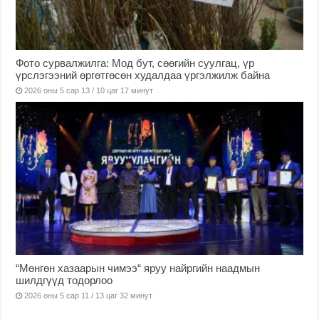
Фото сурвалжилга: Мод бут, сөөгийн суулгац, үр
үрслэгээний өргөтгөсөн худалдаа үргэлжилж байна
2026 оны 5 сар 13 / 10 цаг 17 минут
“Мөнгөн хазаарын чимээ“ яруу найргийн наадмын
шилдгүүд тодорлоо
2026 оны 5 сар 11 / 13 цаг 32 минут