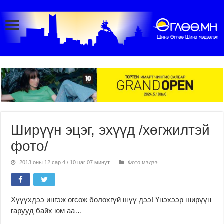
Ширүүн эцэг, эхүүд /хөгжилтэй
фото/
2013 оны 12 сар 4 / 10 цаг 07 минут
Фото мэдээ
Хүүүхдээ ингэж өгсөж болохгүй шүү дээ! Үнэхээр ширүүн
гарууд байх юм аа…