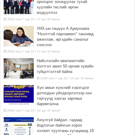
оролцоог зохицуулах тухай
хуулийн төслийг өргөн
мэдүүллээ
2026 оны 7 сар 22 / 17 цаг 09 минут
УИХ-ын гишүүн А.Ариунзаяа
“Нээлттэй парламент” танхимд
ажиллаж, иргэдийн саналыг
сонслоо
2026 оны 7 сар 22 / 17 цаг 04 минут
Нийслэлийн өвөлжилтийн
бэлтгэл ажил 50 орчим хувийн
гүйцэтгэлтэй байна
2026 оны 7 сар 22 / 14 цаг 15 минут
Хүн амын хүнсний хэрэгцээг
дотоодын үйлдвэрлэлээр нэн
тэргүүнд хангах зарчмыг
баримтална
2026 оны 7 сар 22 / 14 цаг 07 минут
Аюулгүй байдал, гадаад
бодлогын байнгын хороо
ээлжит чуулганы хугацаанд 18