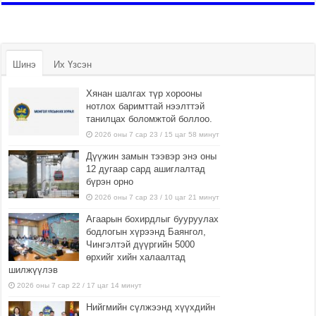
Шинэ
Их Үзсэн
Хянан шалгах түр хорооны
нотлох баримттай нээлттэй
танилцах боломжтой боллоо.
2026 оны 7 сар 23 / 15 цаг 58 минут
Дүүжин замын тээвэр энэ оны
12 дугаар сард ашиглалтад
бүрэн орно
2026 оны 7 сар 23 / 10 цаг 21 минут
Агаарын бохирдлыг бууруулах
бодлогын хүрээнд Баянгол,
Чингэлтэй дүүргийн 5000
өрхийг хийн халаалтад
шилжүүлэв
2026 оны 7 сар 22 / 17 цаг 14 минут
Нийгмийн сүлжээнд хүүхдийн