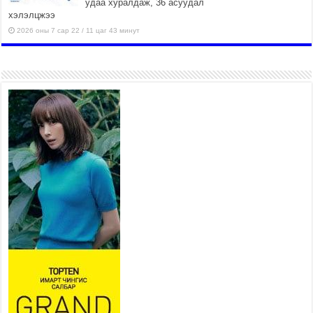
удаа хуралдаж, 36 асуудал
хэлэлцжээ
2026 оны 7 сар 22 / 11 цаг 43 минут
“4 улирлын турш үйл
ажиллагаа явуулах
боломжтой-Хүүхэд хөгжүүлэх
төв” байгуулах төсөлд төр,
хувийн хэвшлийн түншлэлийн хүрээнд хамтран
ажиллахыг урьж байна
2026 оны 7 сар 22 / 9 цаг 28 минут
Б.Пүрэвдагва: “Урт цагаан”-ыг
залуучууд чөлөөт цагаа
өнгөрүүлдэг, жуулчид зорьж
ирдэг цэг болгоно
2026 оны 7 сар 21 / 16 цаг 47 минут
Тусгай замын автобус /BRT/ төслийн удирдах
хорооны ээлжит хуралдаан боллоо
2026 оны 7 сар 21 / 16 цаг 43 минут
Ерөнхий сайд Н.Учрал БНХАУ-аас Монгол Улсад
суугаа Элчин сайд Шэнь Миньжюанийг хүлээн
авч уулзав