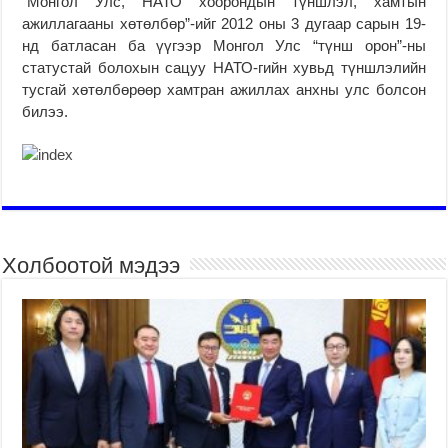
“Монгол Улс, НАТО хоорондын түншлэл, хамтын
ажиллагааны хөтөлбөр”-ийг 2012 оны 3 дугаар сарын 19-
нд батласан ба үүгээр Монгол Улс “түнш орон”-ны
статустай болохын сацуу НАТО-гийн хувьд түншлэлийн
тусгай хөтөлбөрөөр хамтран ажиллах анхны улс болсон
билээ.
Холбоотой мэдээ