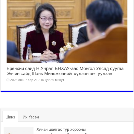
Ерөнхий сайд Н.Учрал БНХАУ-аас Монгол Улсад суугаа
Элчин сайд Шэнь Миньжюанийг хүлээн авч уулзав
2026 оны 7 сар 21 / 16 цаг 39 минут
Шинэ
Их Үзсэн
Хянан шалгах түр хорооны