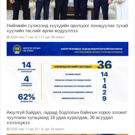
Нийгмийн сүлжээнд хүүхдийн оролцоог зохицуулах тухай
хуулийн төслийг өргөн мэдүүллээ
2026 оны 7 сар 22 / 17 цаг 09 минут
Аюулгүй байдал, гадаад бодлогын байнгын хороо ээлжит
чуулганы хугацаанд 18 удаа хуралдаж, 36 асуудал
хэлэлцжээ
2026 оны 7 сар 22 / 11 цаг 43 минут