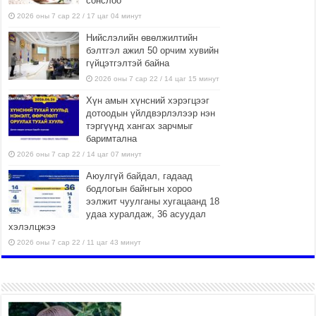
сонслоо
2026 оны 7 сар 22 / 17 цаг 04 минут
Нийслэлийн өвөлжилтийн
бэлтгэл ажил 50 орчим хувийн
гүйцэтгэлтэй байна
2026 оны 7 сар 22 / 14 цаг 15 минут
Хүн амын хүнсний хэрэгцээг
дотоодын үйлдвэрлэлээр нэн
тэргүүнд хангах зарчмыг
баримтална
2026 оны 7 сар 22 / 14 цаг 07 минут
Аюулгүй байдал, гадаад
бодлогын байнгын хороо
ээлжит чуулганы хугацаанд 18
удаа хуралдаж, 36 асуудал
хэлэлцжээ
2026 оны 7 сар 22 / 11 цаг 43 минут
“4 улирлын турш үйл
ажиллагаа явуулах
боломжтой-Хүүхэд хөгжүүлэх
төв” байгуулах төсөлд төр,
хувийн хэвшлийн түншлэлийн хүрээнд хамтран