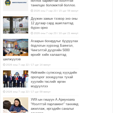
нотлох баримттай нээлттэй
танилцах боломжтой боллоо.
2026 оны 7 сар 23 / 15 цаг 58 минут
Дүүжин замын тээвэр энэ оны
12 дугаар сард ашиглалтад
бүрэн орно
2026 оны 7 сар 23 / 10 цаг 21 минут
Агаарын бохирдлыг бууруулах
бодлогын хүрээнд Баянгол,
Чингэлтэй дүүргийн 5000
өрхийг хийн халаалтад
шилжүүлэв
2026 оны 7 сар 22 / 17 цаг 14 минут
Нийгмийн сүлжээнд хүүхдийн
оролцоог зохицуулах тухай
хуулийн төслийг өргөн
мэдүүллээ
2026 оны 7 сар 22 / 17 цаг 09 минут
УИХ-ын гишүүн А.Ариунзаяа
“Нээлттэй парламент” танхимд
ажиллаж, иргэдийн саналыг