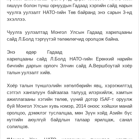
гишүүн болон түнш орнуудын Гадаад хэргийн сайд нарын
чуулга уулзалт НАТО-гийн Төв байранд энэ сарын 3-нд
эхэллээ.
Чуулга уулзалтад Монгол Улсын Гадаад харилцааны
сайд Л.Болд тэргүүтэй төлөөлөгчид оролцож байна.
Энэ өдөр Гадаад
харилцааны сайд Л.Болд НАТО-гийн Ерөнхий нарийн
бичгийн даргын орлогч Элчин сайд А.Вершбоутай хоёр
талын уулзалт хийв.
Хоёр талын түншлэлийн хөтөлбөрийн явц, хэрэгжилтэд
сэтгэл хангалуун байгаагаа талууд илэрхийлж, хамтын
ажиллагааны хэтийн төлөв, үүний дотор ISAF-т оруулж
буй Монгол Улсын хувь нэмэр, 2014 оноос хойшхи манай
оролцоо, дэмжлэг туслалцаа, мөн Зүүн хойд Азийн бүс
нутгийн аюулгүй байдлын талаар ярилцаж, санал
солилцов.