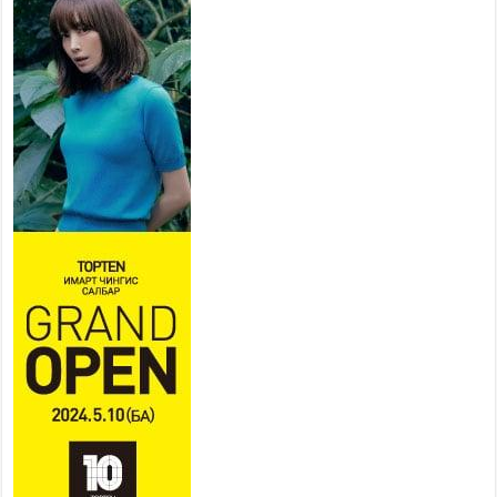
ажиллахыг урьж байна
2026 оны 7 сар 22 / 9 цаг 28 минут
Б.Пүрэвдагва: “Урт цагаан”-ыг
залуучууд чөлөөт цагаа
өнгөрүүлдэг, жуулчид зорьж
ирдэг цэг болгоно
2026 оны 7 сар 21 / 16 цаг 47 минут
Тусгай замын автобус /BRT/ төслийн удирдах
хорооны ээлжит хуралдаан боллоо
2026 оны 7 сар 21 / 16 цаг 43 минут
Ерөнхий сайд Н.Учрал БНХАУ-аас Монгол Улсад
суугаа Элчин сайд Шэнь Миньжюанийг хүлээн
авч уулзав
2026 оны 7 сар 21 / 16 цаг 39 минут
БҮГД НАЙРАМДАХ ТАЖИКИСТАН УЛСТАЙ
ЭДИЙН ЗАСГИЙН ХАМТЫН АЖИЛЛАГААГ
ӨРГӨЖҮҮЛНЭ
2026 оны 7 сар 21 / 16 цаг 34 минут
26,992 суралцагч хотхоны бага сургуульд, 8100
суралцагч төрөлжсөн ахлах сургуульд