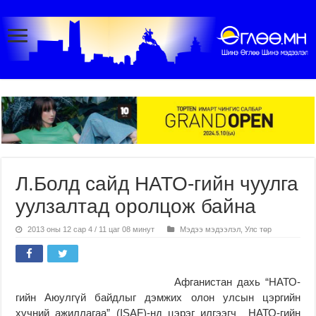
Л.Болд сайд НАТО-гийн чуулга
уулзалтад оролцож байна
2013 оны 12 сар 4 / 11 цаг 08 минут
Мэдээ мэдээлэл
,
Улс төр
Афганистан дахь “НАТО-
гийн Аюулгүй байдлыг дэмжих олон улсын цэргийн
хүчний ажиллагаа” (ISAF)-нд цэрэг илгээгч НАТО-гийн