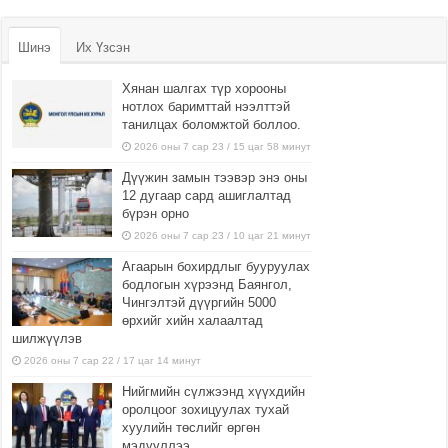
Шинэ
Их Үзсэн
Хянан шалгах түр хорооны
нотлох баримттай нээлттэй
танилцах боломжтой боллоо.
2026 оны 7 сар 23 / 15 цаг 58 минут
Дүүжин замын тээвэр энэ оны
12 дугаар сард ашиглалтад
бүрэн орно
2026 оны 7 сар 23 / 10 цаг 21 минут
Агаарын бохирдлыг бууруулах
бодлогын хүрээнд Баянгол,
Чингэлтэй дүүргийн 5000
өрхийг хийн халаалтад
шилжүүлэв
2026 оны 7 сар 22 / 17 цаг 14 минут
Нийгмийн сүлжээнд хүүхдийн
оролцоог зохицуулах тухай
хуулийн төслийг өргөн
мэдүүллээ