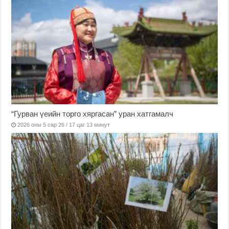
“Гурван үеийн торго хяргасан” уран хатгамалч
2026 оны 5 сар 26 / 17 цаг 13 минут