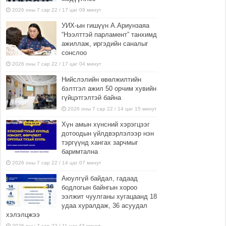
2026 оны 7 сар 22 / 17 цаг 09 минут
УИХ-ын гишүүн А.Ариунзаяа
“Нээлттэй парламент” танхимд
ажиллаж, иргэдийн саналыг
сонслоо
2026 оны 7 сар 22 / 17 цаг 04 минут
Нийслэлийн өвөлжилтийн
бэлтгэл ажил 50 орчим хувийн
гүйцэтгэлтэй байна
2026 оны 7 сар 22 / 14 цаг 15 минут
Хүн амын хүнсний хэрэгцээг
дотоодын үйлдвэрлэлээр нэн
тэргүүнд хангах зарчмыг
баримтална
2026 оны 7 сар 22 / 14 цаг 07 минут
Аюулгүй байдал, гадаад
бодлогын байнгын хороо
ээлжит чуулганы хугацаанд 18
удаа хуралдаж, 36 асуудал
хэлэлцжээ
2026 оны 7 сар 22 / 11 цаг 43 минут