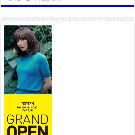
“4 улирлын турш үйл
ажиллагаа явуулах
боломжтой-Хүүхэд хөгжүүлэх
төв” байгуулах төсөлд төр,
хувийн хэвшлийн түншлэлийн хүрээнд хамтран
ажиллахыг урьж байна
2026 оны 7 сар 22 / 9 цаг 28 минут
Б.Пүрэвдагва: “Урт цагаан”-ыг
залуучууд чөлөөт цагаа
өнгөрүүлдэг, жуулчид зорьж
ирдэг цэг болгоно
2026 оны 7 сар 21 / 16 цаг 47 минут
Тусгай замын автобус /BRT/ төслийн удирдах
хорооны ээлжит хуралдаан боллоо
2026 оны 7 сар 21 / 16 цаг 43 минут
Ерөнхий сайд Н.Учрал БНХАУ-аас Монгол Улсад
суугаа Элчин сайд Шэнь Миньжюанийг хүлээн
авч уулзав
2026 оны 7 сар 21 / 16 цаг 39 минут
БҮГД НАЙРАМДАХ ТАЖИКИСТАН УЛСТАЙ