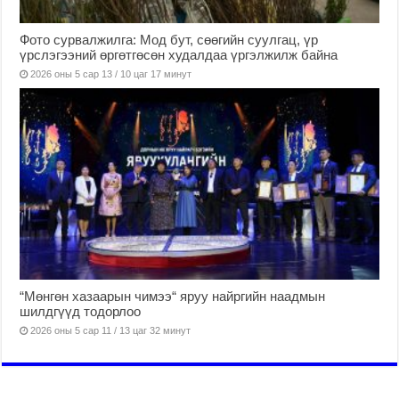
Фото сурвалжилга: Мод бут, сөөгийн суулгац, үр
үрслэгээний өргөтгөсөн худалдаа үргэлжилж байна
2026 оны 5 сар 13 / 10 цаг 17 минут
“Мөнгөн хазаарын чимээ“ яруу найргийн наадмын
шилдгүүд тодорлоо
2026 оны 5 сар 11 / 13 цаг 32 минут