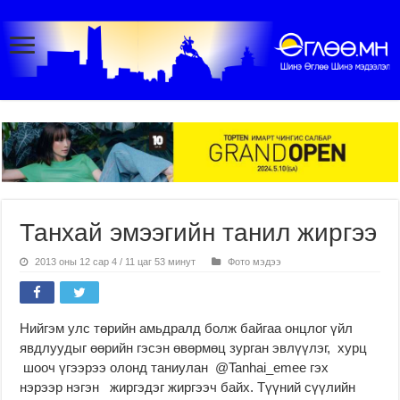
Танхай эмээгийн танил жиргээ
2013 оны 12 сар 4 / 11 цаг 53 минут
Фото мэдээ
Нийгэм улс төрийн амьдралд болж байгаа онцлог үйл
явдлуудыг өөрийн гэсэн өвөрмөц зурган эвлүүлэг, хурц
шооч үгээрээ олонд таниулан @Tanhai_emee гэх
нэрээр нэгэн жиргэдэг жиргээч байх. Түүний сүүлийн