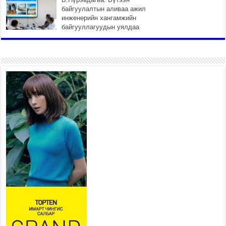
байгуулалтын аливаа ажил
инженерийн хангамжийн
байгууллагуудын уялдаа
холбоогүйгээс саатах ёсгүй
2026 оны 7 сар 20 / 17 цаг 21 минут
“Сэлбэ 20 минутын хот”
төслийн анхны 12 давхар
барилгын үндсэн карказ,
цутгалтын ажил дууслаа
2026 оны 7 сар 20 / 17 цаг 17 минут
Мопед, скүүтер, тэдгээртэй
адилтгах үзүүлэлт бүхий
тээврийн хэрэгсэлтэй
холбоотой нийслэлийн засаг
дарга захирамж гаргалаа
2026 оны 7 сар 20 / 17 цаг 11 минут
Төв цэвэрлэх байгууламжид хоногт дунджаар 3
тонн хатуу хог хаягдал ирж байна
2026 оны 7 сар 20 / 12 цаг 06 минут
“Эхийн алдар” одонгийн шаардлагыг
хөнгөрүүллээ