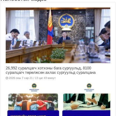
26,992 суралцагч хотхоны бага сургуульд, 8100
суралцагч төрөлжсөн ахлах сургуульд суралцана
2026 оны 7 сар 21 / 13 цаг 43 минут