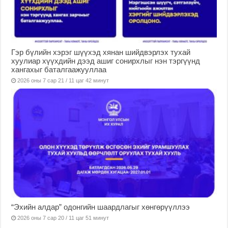
Гэр бүлийн хэрэг шүүхэд хянан шийдвэрлэх тухай
хуулиар хүүхдийн дээд ашиг сонирхлыг нэн тэргүүнд
хангахыг баталгаажууллаа
2026 оны 7 сар 21 / 11 цаг 42 минут
“Эхийн алдар” одонгийн шаардлагыг хөнгөрүүллээ
2026 оны 7 сар 20 / 11 цаг 51 минут