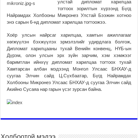
улстай дипломат харилцаа
тогтоох зорилтын хүрээнд Бүгд
Найрамдах Холбооны Микронез Улстай Бээжин хотноо
энэ сарын 6-нд дипломат харилцаа тогтоожээ.
Хоёр улсын найрсаг харилцаа, хамтын ажиллагааг
хөгжүүлэн бэхжүүлэх эрмэлзлийг удирдлага болгож,
Дипломат харилцааны тухай Венийн конвенц, НҮБ-ын
Дүрэм, олон улсын эрх зүйн зарчим, хэм хэмжээг
баримтлан ийнхүү дипломат харилцаа тогтоох тухай
Хамтарсан албан мэдээнд Монгол Улсаас БНХАУ-д
суугаа Элчин сайд Ц.Сүхбаатар, Бүгд Найрамдах
Холбооны Микронез Улсаас БНХАУ-д суугаа Элчин сайд
Акийно Сусаяа нар гарын үсэг зурсан байна.
Холбоотой мэдээ