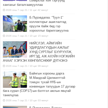
сонирхлыг нэн тэргүүнд
хангахыг баталгаажууллаа
2026 оны 7 сар 21 / 11 цаг 42 минут
Б.Пүрэвдагва: “Туул-1”
коллекторыг ашиглалтад
оруулж байж бид гэр
хорооллыг барилгажуулна
2026 оны 7 сар 21 / 10 цаг 15 минут
НИЙСЛЭЛ, АЙМГИЙН
УДИРДЛАГУУДЫН АЖЛЫГ
ХҮНД СУРТЛЫГ БУУРУУЛЖ,
ИРГЭД, АЖ АХУЙН НЭГЖИЙН
АЧААГ ХЭРХЭН ХӨНГӨЛСНӨӨР ДҮГНЭНЭ
2026 оны 7 сар 21 / 10 цаг 09 минут
Байнгын хорооны дарга
М.Мандхай Цөлжилттэй
тэмцэх тухай НҮБ-ын
конвенцын талуудын 17 дугаар
бага хурал (СОР17)-ын бэлтгэл ажлын явцтай
танилцлаа
2026 оны 7 сар 21 / 10 цаг 03 минут
Б.Пүрэвдагва: Бүтээн