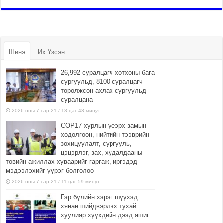
Шинэ
Их Үзсэн
26,992 суралцагч хотхоны бага
сургуульд, 8100 суралцагч
төрөлжсөн ахлах сургуульд
суралцана
2026 оны 7 сар 21 / 13 цаг 43 минут
COP17 хурлын үеэрх замын
хөдөлгөөн, нийтийн тээврийн
зохицуулалт, сургууль,
цэцэрлэг, зах, худалдааны
төвийн ажиллах хуваарийг гаргаж, иргэдэд
мэдээлэхийг үүрэг болголоо
2026 оны 7 сар 21 / 11 цаг 59 минут
Гэр бүлийн хэрэг шүүхэд
хянан шийдвэрлэх тухай
хуулиар хүүхдийн дээд ашиг