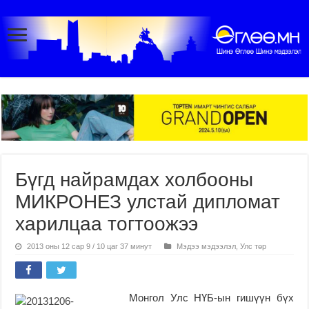
Бүгд найрамдах холбооны
МИКРОНЕЗ улстай дипломат
харилцаа тогтоожээ
2013 оны 12 сар 9 / 10 цаг 37 минут
Мэдээ мэдээлэл
,
Улс төр
Монгол Улс НҮБ-ын гишүүн бүх