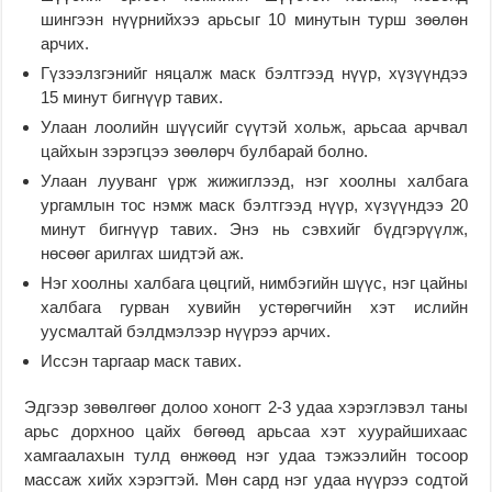
шингээн нүүрнийхээ арьсыг 10 минутын турш зөөлөн
арчих.
Гүзээлзгэнийг няцалж маск бэлтгээд нүүр, хүзүүндээ
15 минут бигнүүр тавих.
Улаан лоолийн шүүсийг сүүтэй хольж, арьсаа арчвал
цайхын зэрэгцээ зөөлөрч булбарай болно.
Улаан лууванг үрж жижиглээд, нэг хоолны халбага
ургамлын тос нэмж маск бэлтгээд нүүр, хүзүүндээ 20
минут бигнүүр тавих. Энэ нь сэвхийг бүдгэрүүлж,
нөсөөг арилгах шидтэй аж.
Нэг хоолны халбага цөцгий, нимбэгийн шүүс, нэг цайны
халбага гурван хувийн устөрөгчийн хэт ислийн
уусмалтай бэлдмэлээр нүүрээ арчих.
Иссэн таргаар маск тавих.
Эдгээр зөвөлгөөг долоо хоногт 2-3 удаа хэрэглэвэл таны
арьс дорхноо цайх бөгөөд арьсаа хэт хуурайшихаас
хамгаалахын тулд өнжөөд нэг удаа тэжээлийн тосоор
массаж хийх хэрэгтэй. Мөн сард нэг удаа нүүрээ содтой