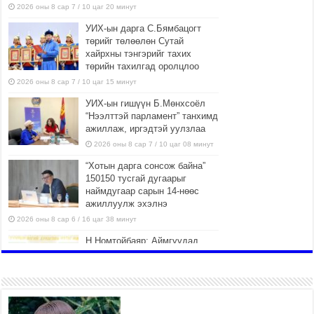
2026 оны 8 сар 7 / 10 цаг 20 минут
УИХ-ын дарга С.Бямбацогт
төрийг төлөөлөн Сутай
хайрхны тэнгэрийг тахих
төрийн тахилгад оролцлоо
2026 оны 8 сар 7 / 10 цаг 15 минут
УИХ-ын гишүүн Б.Мөнхсоёл
“Нээлттэй парламент” танхимд
ажиллаж, иргэдтэй уулзлаа
2026 оны 8 сар 7 / 10 цаг 08 минут
“Хотын дарга сонсож байна”
150150 тусгай дугаарыг
наймдугаар сарын 14-нөөс
ажиллуулж эхэлнэ
2026 оны 8 сар 6 / 16 цаг 38 минут
Н.Номтойбаяр: Аймгуудад
тулгамдаж буй асуудлуудыг
долоо хоног бүр Засгийн
газрын хуралдаанд
танилцуулж, шийдвэрлүүлнэ
2026 оны 8 сар 6 / 16 цаг 34 минут