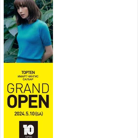
УИХ-ын дарга С.Бямбацогт
төрийг төлөөлөн Сутай
хайрхны тэнгэрийг тахих
төрийн тахилгад оролцлоо
2026 оны 8 сар 6 / 16 цаг 30 минут
Байнгын хорооны дарга Г.Тэмүүлэн тэргүүтэй
УИХ-ын гишүүд БНСУ-ын Үндэсний Ассамблейн
гишүүдийг хүлээн авч уулзав
2026 оны 8 сар 6 / 16 цаг 24 минут
“Туул усан цогцолбор” төслийн нэгдүгээр шатны
ТЭЗҮ-ийг боловсруулах ажил 90 хувийн
гүйцэтгэлтэй байна
2026 оны 8 сар 6 / 14 цаг 14 минут
Татварын өрийг барагдуулахдаа орлогын 30
хувийг татвар төлөгчид үлдээхээр хуульчилж,
татварын тайлангаа залруулах хугацааг хоёр
жил болгон сунгажээ
2026 оны 8 сар 6 / 14 цаг 10 минут
Нэгдүгээр хорооллын арын замыг наймдугаар
сарын 6-ны 23:00 цагаас түр хааж, борооны ус