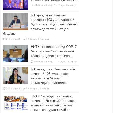
2026 оны 8 сар 7 / 15 цаг 45 минут
Б.Пүрэвдагва: Найман
салбарын 103 үйлчилгээний
бүртгэлийг цуцалснаар бизнес
эрхлэхэд таатай нөхцөл
бүрдэнэ
2026 оны 8 сар 7 / 14 цаг 32 минут
НИТХ-ын төлөөлөгчид COP17
бага хурлын бэлтгэл ажлын
талаар мэдээлэл сонслоо
2026 оны 8 сар 7 / 10 цаг 58 минут
Б.Сэмжидмаа: Зөвшөөрлийн
шинжтэй 103 бүртгэлээс
нийслэлийн бизнес
эрхлэгчдийг чөлөөллөө
2026 оны 8 сар 7 / 10 цаг 25 минут
ТБХ 67 асуудал хэлэлцэж,
нийслэлийн төсвийн талаарх
ерөнхий хяналтын сонсгол
зохион байгуулсан байна