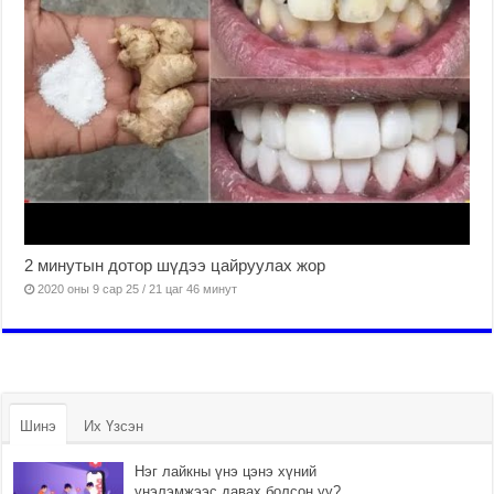
2 минутын дотор шүдээ цайруулах жор
2020 оны 9 сар 25 / 21 цаг 46 минут
Шинэ
Их Үзсэн
Нэг лайкны үнэ цэнэ хүний
үнэлэмжээс давах болсон уу?