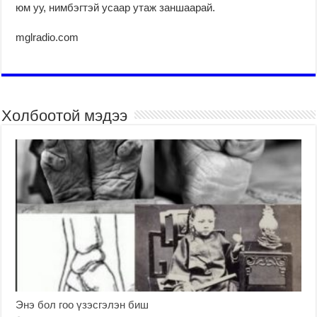
юм уу, нимбэгтэй усаар утаж заншаарай.
mglradio.com
Холбоотой мэдээ
Энэ бол гоо үзэсгэлэн биш