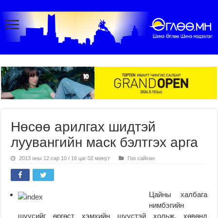
Нөсөө арилгах шидтэй
луувангийн маск бэлтгэх арга
2013 оны 12 сар 10 / 16 цаг 02 минут
Гоо сайхан
Цайны халбага
нимбэгийн
шүүсийг өргөст хэмхийн шүүстэй хольж, хөвөнд