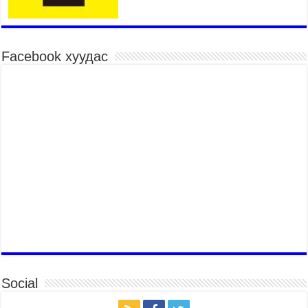
зайлуулах шугамын хөндлөн сэтэлгээ хийнэ
2026 оны 8 сар 6 / 11 цаг 40 минут
Өвөлжилтийн бэлтгэл ажлын хүрээнд Шадар
сайд Н.Номтойбаяр Дорноговь аймагт ажиллав
Facebook хуудас
2026 оны 8 сар 6 / 9 цаг 25 минут
Өвөлжилтийн бэлтгэл ажлын хүрээнд Шадар
сайд Н.Номтойбаяр Дорнод аймагт ажиллав
2026 оны 8 сар 5 / 18 цаг 19 минут
Бүх шатанд хэмнэлтийн горимд шилжиж, найр
наадам, зөвлөгөөн, гадаад томилолтыг
хориглолоо
2026 оны 8 сар 5 / 16 цаг 27 минут
УИХ-ын дарга С.Бямбацогт Зүүн Азийн
эрэгтэйчүүдийн волейболын аварга
шалгаруулах тэмцээнийг нээж, баг тамирчдад
амжилт хүслээ
2026 оны 8 сар 5 / 16 цаг 22 минут
Төрийн байгуулалтын байнгын хороо 23 удаа
Social
хуралдаж, 72 асуудлыг хэлэлцэж, 4 хуулийн
төсөл, УИХ-ын тогтоолын 16 төслийг
батлуулжээ