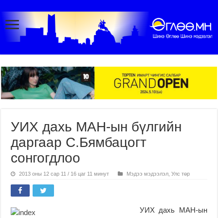
УИХ дахь МАН-ын бүлгийн
даргаар С.Бямбацогт
сонгогдлоо
2013 оны 12 сар 11 / 16 цаг 11 минут
Мэдээ мэдээлэл
,
Улс төр
УИХ дахь МАН-ын