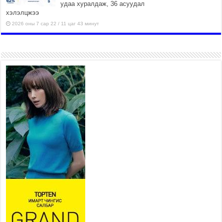
удаа хуралдаж, 36 асуудал
хэлэлцжээ
2026 оны 7 сар 22 / 11 цаг 43 минут
“4 улирлын турш үйл
ажиллагаа явуулах
боломжтой-Хүүхэд хөгжүүлэх
төв” байгуулах төсөлд төр,
хувийн хэвшлийн түншлэлийн хүрээнд хамтран
ажиллахыг урьж байна
2026 оны 7 сар 22 / 9 цаг 28 минут
Б.Пүрэвдагва: “Урт цагаан”-ыг
залуучууд чөлөөт цагаа
өнгөрүүлдэг, жуулчид зорьж
ирдэг цэг болгоно
2026 оны 7 сар 21 / 16 цаг 47 минут
Тусгай замын автобус /BRT/ төслийн удирдах
хорооны ээлжит хуралдаан боллоо
2026 оны 7 сар 21 / 16 цаг 43 минут
Ерөнхий сайд Н.Учрал БНХАУ-аас Монгол Улсад
суугаа Элчин сайд Шэнь Миньжюанийг хүлээн
авч уулзав