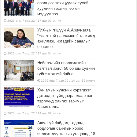
оролцоог зохицуулах тухай
хуулийн төслийг өргөн
мэдүүллээ
2026 оны 7 сар 22 / 17 цаг 09 минут
УИХ-ын гишүүн А.Ариунзаяа
“Нээлттэй парламент” танхимд
ажиллаж, иргэдийн саналыг
сонслоо
2026 оны 7 сар 22 / 17 цаг 04 минут
Нийслэлийн өвөлжилтийн
бэлтгэл ажил 50 орчим хувийн
гүйцэтгэлтэй байна
2026 оны 7 сар 22 / 14 цаг 15 минут
Хүн амын хүнсний хэрэгцээг
дотоодын үйлдвэрлэлээр нэн
тэргүүнд хангах зарчмыг
баримтална
2026 оны 7 сар 22 / 14 цаг 07 минут
Аюулгүй байдал, гадаад
бодлогын байнгын хороо
ээлжит чуулганы хугацаанд 18