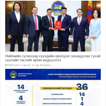
Нийгмийн сүлжээнд хүүхдийн оролцоог зохицуулах тухай
хуулийн төслийг өргөн мэдүүллээ
2026 оны 7 сар 22 / 17 цаг 09 минут