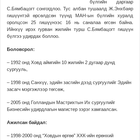
бүлгийн даргаар
С.Бямбацогт сонгогдлоо. Тус албан тушаалд Ж.Энхбаяр
гишүүнтэй өрсөлдсөн түүнд МАН-ын бүлгийн хуралд
оролцсон 25 гишүүнээс 16 нь саналаа өгсөн байна.
Ийнхүү ирэх гурван жилийн турш С.Бямбацогт гишүүн
бүлгээ удирдах боллоо.
Боловсрол:
– 1992 онд Ховд аймгийн 10 жилийн 2 дугаар дунд
сургууль,
– 1998 онд Санхүү, эдийн засгийн дээд сургуулийг Эдийн
засагч мэргэжлээр төгсөж,
– 2005 онд Голландын Мастрихтын Их сургуулийг
Бизнесийн удирдлагын магистер зэрэг хамгаалсан.
Ажилсан байдал:
– 1998-2000 онд “Ховдын өргөө” ХХК-ийн ерөнхий