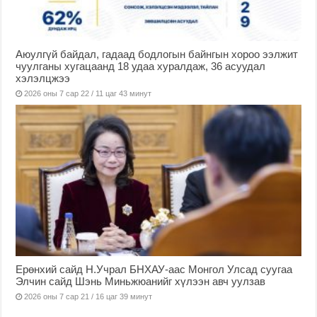
Аюулгүй байдал, гадаад бодлогын байнгын хороо ээлжит
чуулганы хугацаанд 18 удаа хуралдаж, 36 асуудал
хэлэлцжээ
2026 оны 7 сар 22 / 11 цаг 43 минут
Ерөнхий сайд Н.Учрал БНХАУ-аас Монгол Улсад суугаа
Элчин сайд Шэнь Миньжюанийг хүлээн авч уулзав
2026 оны 7 сар 21 / 16 цаг 39 минут