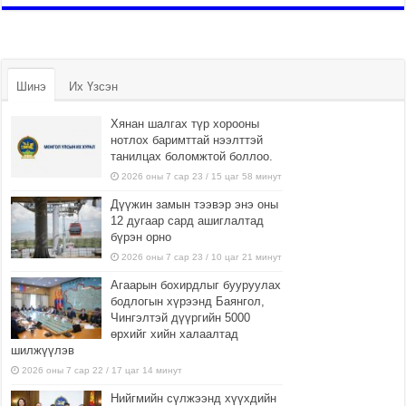
Шинэ
Их Үзсэн
Хянан шалгах түр хорооны
нотлох баримттай нээлттэй
танилцах боломжтой боллоо.
2026 оны 7 сар 23 / 15 цаг 58 минут
Дүүжин замын тээвэр энэ оны
12 дугаар сард ашиглалтад
бүрэн орно
2026 оны 7 сар 23 / 10 цаг 21 минут
Агаарын бохирдлыг бууруулах
бодлогын хүрээнд Баянгол,
Чингэлтэй дүүргийн 5000
өрхийг хийн халаалтад
шилжүүлэв
2026 оны 7 сар 22 / 17 цаг 14 минут
Нийгмийн сүлжээнд хүүхдийн