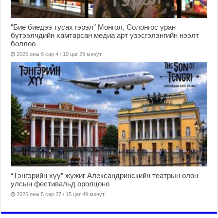
“Бие биедээ тусах гэрэл” Монгол, Солонгос уран
бүтээлчдийн хамтарсан медиа арт үзэсгэлэнгийн нээлт
боллоо
2026 оны 6 сар 4 / 10 цаг 29 минут
“Тэнгэрийн хүү” жүжиг Александринскийн театрын олон
улсын фестивальд оролцоно
2026 оны 5 сар 27 / 15 цаг 49 минут