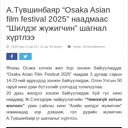
А.Түвшинбаяр “Osaka Asian
film festival 2025” наадмаас
“Шилдэг жүжигчин” шагнал
хүртлээ
2025 оны 3 сар 24 / 11 цаг 45 минут
Урлаг
,
Энтертайнмент
Японы Осака хотноо жил бүр зохион байгуулагддаг
“Osaka Asian Film Festival 2025” наадам 3 дугаар сарын
14-23-ний өдрүүдэд зохион байгуулагдаж, Олон Улсын 50
гаруй кино уран бүтээлийг үзэгчдэд толилуулаа.
20 дахь жилдээ зохион байгуулагдаж буй тус кино
наадамд Ж.Сэнгэдорж найруулагчийн
“Чимээгүй хотын
жолооч”
уран сайхны кино “Азийн шилдэг жүжигчин”
номинацид нэр дэвшиж, гол дүрийн жүжигчин
А.Түвшинбаяр уг шагналыг хүртлээ.