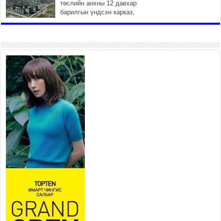
төслийн анхны 12 давхар
барилгын үндсэн карказ,
цутгалтын ажил дууслаа
2026 оны 7 сар 20 / 17 цаг 17 минут
Мопед, скүүтер, тэдгээртэй
адилтгах үзүүлэлт бүхий
тээврийн хэрэгсэлтэй
холбоотой нийслэлийн засаг
дарга захирамж гаргалаа
2026 оны 7 сар 20 / 17 цаг 11 минут
Төв цэвэрлэх байгууламжид хоногт дунджаар 3
тонн хатуу хог хаягдал ирж байна
2026 оны 7 сар 20 / 12 цаг 06 минут
“Эхийн алдар” одонгийн шаардлагыг
хөнгөрүүллээ
2026 оны 7 сар 20 / 11 цаг 51 минут
“Жил бүрийн өвөл, жил бүрийн ижил асуудал”
2026 оны 7 сар 20 / 11 цаг 16 минут
Б.Пүрэвдагва: Нийслэлд хийх бүх замыг ус
зайлуулах хоолойтой, явган хүний болон дугуйн