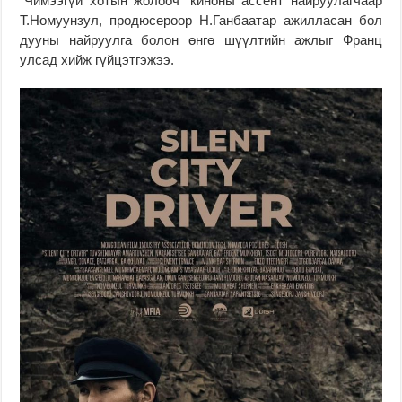
“Чимээгүй хотын жолооч” киноны
ассент
найруулагчаар
Т.Номуунзул, продюсероор Н.Ганбаатар ажилласан бол
дууны найруулга болон өнгө шүүлтийн ажлыг Франц
улсад хийж гүйцэтгэжээ.