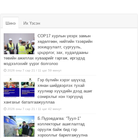
Шинэ
Их Үзсэн
COP17 хурлын үеэрх замын
хөдөлгөөн, нийтийн тээврийн
зохицуулалт, сургууль,
цэцэрлэг, зах, худалдааны
төвийн ажиллах хуваарийг гаргаж, иргэдэд
мэдээлэхийг үүрэг болголоо
2026 оны 7 сар 21 / 11 цаг 59 минут
Гэр бүлийн хэрэг шүүхэд
хянан шийдвэрлэх тухай
хуулиар хүүхдийн дээд ашиг
сонирхлыг нэн тэргүүнд
хангахыг баталгаажууллаа
2026 оны 7 сар 21 / 11 цаг 42 минут
Б.Пүрэвдагва: “Туул-1”
коллекторыг ашиглалтад
оруулж байж бид гэр
хорооллыг барилгажуулна