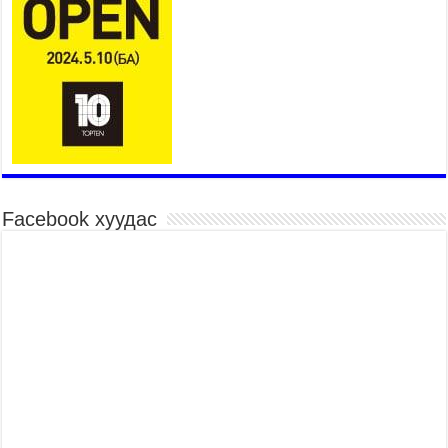
замтай байлгах стандарт мөрдөнө
2026 оны 7 сар 20 / 9 цаг 24 минут
Б.Пүрэвдагва: Хотын төвөөс Бэлх, Сэлх
чиглэлд явахад дугуйн замаар зорчих бүрэн
боломжтой боллоо
2026 оны 7 сар 20 / 9 цаг 20 минут
Хан-Уул дүүрэг, Чингисийн өргөн чөлөөний ус
зайлуулах шугам хоолойн ажил 80 хувьтай
үргэлжилж байна
2026 оны 7 сар 20 / 9 цаг 14 минут
Facebook хуудас
Усархаг аадар бороо орж байгаа тул аюулгүй
байдлаа хангаж, үер усны аюулаас
сэрэмжлэхийг нийслэлийн Онцгой байдлын
газраас анхааруулж байна
2026 оны 7 сар 20 / 9 цаг 09 минут
311 алба хаагч, 119 техник хэрэгсэлтэй ажиллаж
үер усны аюул, болзошгүй эрсдэлээс сэргийлж
байна
2026 оны 7 сар 20 / 9 цаг 05 минут
Аяллаа зөв төлөвлөхийг иргэдэд зөвлөж байна