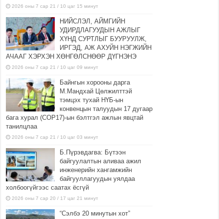
2026 оны 7 сар 21 / 10 цаг 15 минут
НИЙСЛЭЛ, АЙМГИЙН
УДИРДЛАГУУДЫН АЖЛЫГ
ХҮНД СУРТЛЫГ БУУРУУЛЖ,
ИРГЭД, АЖ АХУЙН НЭГЖИЙН
АЧААГ ХЭРХЭН ХӨНГӨЛСНӨӨР ДҮГНЭНЭ
2026 оны 7 сар 21 / 10 цаг 09 минут
Байнгын хорооны дарга
М.Мандхай Цөлжилттэй
тэмцэх тухай НҮБ-ын
конвенцын талуудын 17 дугаар
бага хурал (СОР17)-ын бэлтгэл ажлын явцтай
танилцлаа
2026 оны 7 сар 21 / 10 цаг 03 минут
Б.Пүрэвдагва: Бүтээн
байгуулалтын аливаа ажил
инженерийн хангамжийн
байгууллагуудын уялдаа
холбоогүйгээс саатах ёсгүй
2026 оны 7 сар 20 / 17 цаг 21 минут
“Сэлбэ 20 минутын хот”