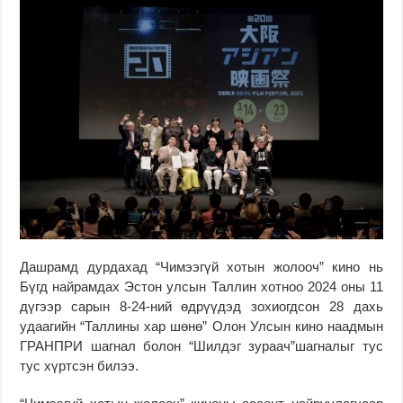
Дашрамд дурдахад “Чимээгүй хотын жолооч” кино нь
Бүгд найрамдах
Эстон
улсын Таллин хотноо 2024 оны 11
дүгээр сарын 8-24-ний өдрүүдэд зохиогдсон 28 дахь
удаагийн “Таллины хар шөнө” Олон Улсын кино наадмын
ГРАНПРИ
шагнал болон “Шилдэг зураач”шагналыг тус
тус хүртсэн билээ.