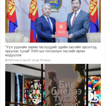
“Уул уурхайн зарим төслүүдийг эдийн засгийн эргэлтэд
оруулах тухай” УИХ-ын тогтоолын төслийг өргөн
мэдүүлэв
2026 оны 6 сар 26 / 10 цаг 35 минут