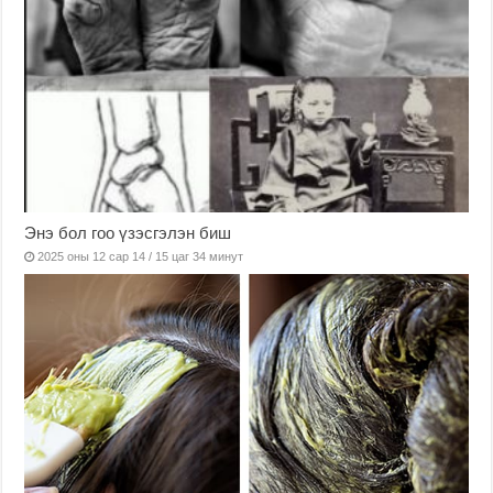
Энэ бол гоо үзэсгэлэн биш
2025 оны 12 сар 14 / 15 цаг 34 минут