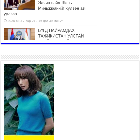
Элчин сайд Шэнь
Миньжюанийг хүлээн авч
уулзав
2026 оны 7 сар 21 / 16 цаг 39 минут
БҮГД НАЙРАМДАХ
ТАЖИКИСТАН УЛСТАЙ
ЭДИЙН ЗАСГИЙН ХАМТЫН
АЖИЛЛАГААГ ӨРГӨЖҮҮЛНЭ
2026 оны 7 сар 21 / 16 цаг 34 минут
26,992 суралцагч хотхоны бага
сургуульд, 8100 суралцагч
төрөлжсөн ахлах сургуульд
суралцана
2026 оны 7 сар 21 / 13 цаг 43 минут
COP17 хурлын үеэрх замын
хөдөлгөөн, нийтийн тээврийн
зохицуулалт, сургууль,
цэцэрлэг, зах, худалдааны
төвийн ажиллах хуваарийг гаргаж, иргэдэд
мэдээлэхийг үүрэг болголоо
2026 оны 7 сар 21 / 11 цаг 59 минут