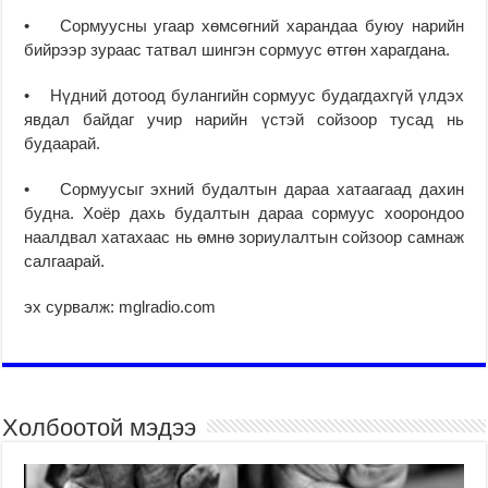
• Сормуусны угаар хөмсөгний харандаа буюу нарийн
бийрээр зураас татвал шингэн сормуус өтгөн харагдана.
• Нүдний дотоод булангийн сормуус будагдахгүй үлдэх
явдал байдаг учир нарийн үстэй сойзоор тусад нь
будаарай.
• Сормуусыг эхний будалтын дараа хатаагаад дахин
будна. Хоёр дахь будалтын дараа сормуус хоорондоо
наалдвал хатахаас нь өмнө зориулалтын сойзоор самнаж
салгаарай.
эх сурвалж: mglradio.com
Холбоотой мэдээ