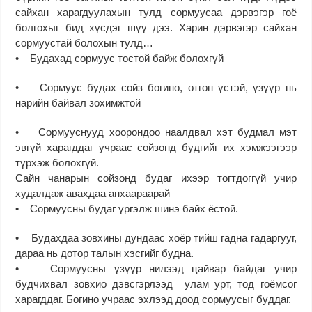
сайхан харагдуулахын тулд сормуусаа дэрвэгэр гоё
болгохыг бид хүсдэг шүү дээ. Харин дэрвэгэр сайхан
сормуустай болохын тулд…
• Будахад сормуус тостой байж болохгүй
• Сормуус будах сойз богино, өтгөн үстэй, үзүүр нь
нарийн байвал зохимжтой
• Сормууснууд хоорондоо наалдвал хэт будмал мэт
эвгүй харагддаг учраас сойзонд будгийг их хэмжээгээр
түрхэж болохгүй.
Сайн чанарын сойзонд будаг ихээр тогтдоггүй учир
худалдаж авахдаа анхаараарай
• Сормуусны будаг үргэлж шинэ байх ёстой.
• Будахдаа зовхины дундаас хоёр тийш гадна гадаргууг,
дараа нь дотор талын хэсгийг будна.
• Сормуусны үзүүр нилээд цайвар байдаг учир
будчихвал зовхио дэвсгэрлээд улам урт, тод гоёмсог
харагддаг. Богино учраас эхлээд доод сормуусыг буддаг.