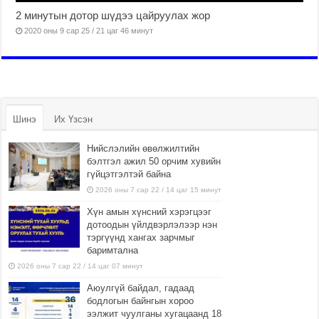
2 минутын дотор шүдээ цайруулах жор
2020 оны 9 сар 25 / 21 цаг 46 минут
Шинэ
Их Үзсэн
Нийслэлийн өвөлжилтийн
бэлтгэл ажил 50 орчим хувийн
гүйцэтгэлтэй байна
2026 оны 7 сар 22 / 14 цаг 15 минут
Хүн амын хүнсний хэрэгцээг
дотоодын үйлдвэрлэлээр нэн
тэргүүнд хангах зарчмыг
баримтална
2026 оны 7 сар 22 / 14 цаг 07 минут
Аюулгүй байдал, гадаад
бодлогын байнгын хороо
ээлжит чуулганы хугацаанд 18