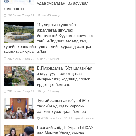
удаа хуралдаж, 36 асуудал
хэлэлцжээ
2026 оны 7 сар 22 / 11 цаг 43 минут
“4 улирлын турш үйл
ажиллагаа явуулах
боломжтой-Хүүхэд хөгжүүлэх
төв” байгуулах төсөлд төр,
хувийн хэвшлийн түншлэлийн хүрээнд хамтран
ажиллахыг урьж байна
2026 оны 7 сар 22 / 9 цаг 28 минут
Б.Пүрэвдагва: “Урт цагаан”-ыг
залуучууд чөлөөт цагаа
өнгөрүүлдэг, жуулчид зорьж
ирдэг цэг болгоно
2026 оны 7 сар 21 / 16 цаг 47 минут
Тусгай замын автобус /BRT/
төслийн удирдах хорооны
ээлжит хуралдаан боллоо
2026 оны 7 сар 21 / 16 цаг 43 минут
Ерөнхий сайд Н.Учрал БНХАУ-
аас Монгол Улсад суугаа