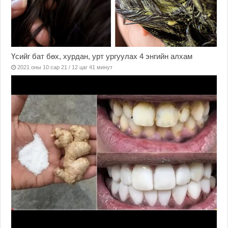
Үсийг бат бөх, хурдан, урт ургуулах 4 энгийн алхам
2021 оны 10 сар 21 / 12 цаг 41 минут