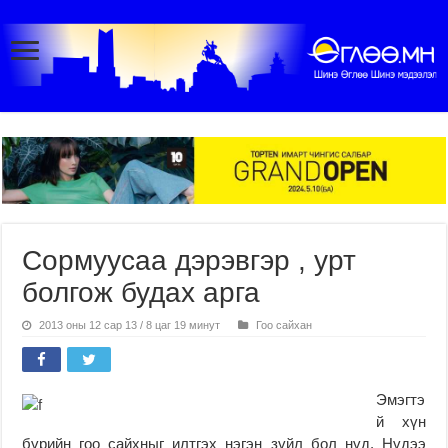
Сормуусаа дэрэвгэр , урт
болгож будах арга
2013 оны 12 сар 13 / 8 цаг 19 минут
Гоо сайхан
Эмэгтэ
й хүн
бүрийн гоо сайхныг илтгэх нэгэн зүйл бол нүд. Нүдээ