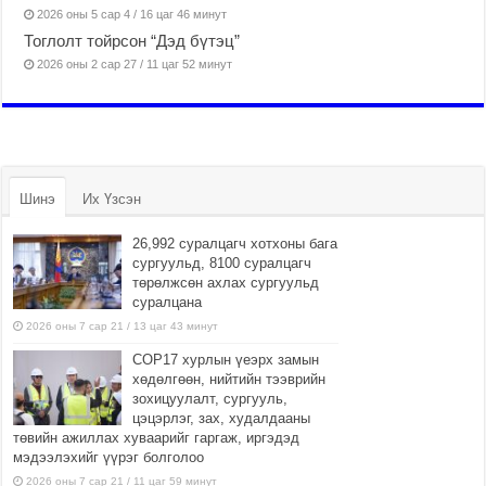
2026 оны 5 сар 4 / 16 цаг 46 минут
Тоглолт тойрсон “Дэд бүтэц”
2026 оны 2 сар 27 / 11 цаг 52 минут
Шинэ
Их Үзсэн
26,992 суралцагч хотхоны бага
сургуульд, 8100 суралцагч
төрөлжсөн ахлах сургуульд
суралцана
2026 оны 7 сар 21 / 13 цаг 43 минут
COP17 хурлын үеэрх замын
хөдөлгөөн, нийтийн тээврийн
зохицуулалт, сургууль,
цэцэрлэг, зах, худалдааны
төвийн ажиллах хуваарийг гаргаж, иргэдэд
мэдээлэхийг үүрэг болголоо
2026 оны 7 сар 21 / 11 цаг 59 минут