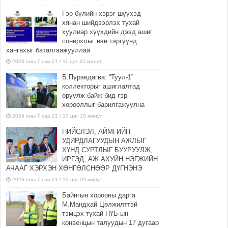
Гэр бүлийн хэрэг шүүхэд
хянан шийдвэрлэх тухай
хуулиар хүүхдийн дээд ашиг
сонирхлыг нэн тэргүүнд
хангахыг баталгаажууллаа
2026 оны 7 сар 21 / 11 цаг 42 минут
Б.Пүрэвдагва: “Туул-1”
коллекторыг ашиглалтад
оруулж байж бид гэр
хорооллыг барилгажуулна
2026 оны 7 сар 21 / 10 цаг 15 минут
НИЙСЛЭЛ, АЙМГИЙН
УДИРДЛАГУУДЫН АЖЛЫГ
ХҮНД СУРТЛЫГ БУУРУУЛЖ,
ИРГЭД, АЖ АХУЙН НЭГЖИЙН
АЧААГ ХЭРХЭН ХӨНГӨЛСНӨӨР ДҮГНЭНЭ
2026 оны 7 сар 21 / 10 цаг 09 минут
Байнгын хорооны дарга
М.Мандхай Цөлжилттэй
тэмцэх тухай НҮБ-ын
конвенцын талуудын 17 дугаар