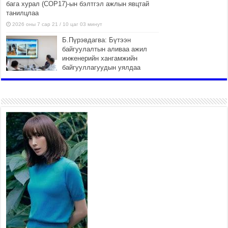
бага хурал (СОР17)-ын бэлтгэл ажлын явцтай
танилцлаа
2026 оны 7 сар 21 / 10 цаг 03 минут
Б.Пүрэвдагва: Бүтээн
байгуулалтын аливаа ажил
инженерийн хангамжийн
байгууллагуудын уялдаа
холбоогүйгээс саатах ёсгүй
2026 оны 7 сар 20 / 17 цаг 21 минут
“Сэлбэ 20 минутын хот”
төслийн анхны 12 давхар
барилгын үндсэн карказ,
цутгалтын ажил дууслаа
2026 оны 7 сар 20 / 17 цаг 17 минут
Мопед, скүүтер, тэдгээртэй
адилтгах үзүүлэлт бүхий
тээврийн хэрэгсэлтэй
холбоотой нийслэлийн засаг
дарга захирамж гаргалаа
2026 оны 7 сар 20 / 17 цаг 11 минут
Төв цэвэрлэх байгууламжид хоногт дунджаар 3