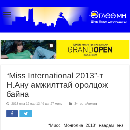
“Miss International 2013”-т
Н.Ану амжилттай оролцож
байна
2013 оны 12 сар 13 / 9 цаг 27 минут
Энтертайнмент
“Мисс Монголиа 2013” наадам энэ