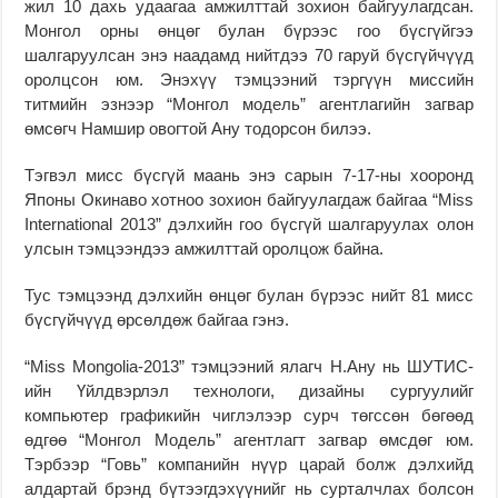
жил 10 дахь удаагаа амжилттай зохион байгуулагдсан.
Монгол орны өнцөг булан бүрээс гоо бүсгүйгээ
шалгаруулсан энэ наадамд нийтдээ 70 гаруй бүсгүйчүүд
оролцсон юм. Энэхүү тэмцээний тэргүүн миссийн
титмийн эзнээр “Монгол модель” агентлагийн загвар
өмсөгч Намшир овогтой Ану тодорсон билээ.
Тэгвэл мисс бүсгүй маань энэ сарын 7-17-ны хооронд
Японы Окинаво хотноо зохион байгуулагдаж байгаа “Miss
International 2013” дэлхийн гоо бүсгүй шалгаруулах олон
улсын тэмцээндээ амжилттай оролцож байна.
Тус тэмцээнд дэлхийн өнцөг булан бүрээс нийт 81 мисс
бүсгүйчүүд өрсөлдөж байгаа гэнэ.
“Miss Mongolia-2013” тэмцээний ялагч Н.Ану нь ШУТИС-
ийн Үйлдвэрлэл технологи, дизайны сургуулийг
компьютер графикийн чиглэлээр сурч төгссөн бөгөөд
өдгөө “Монгол Модель” агентлагт загвар өмсдөг юм.
Тэрбээр “Говь” компанийн нүүр царай болж дэлхийд
алдартай брэнд бүтээгдэхүүнийг нь сурталчлах болсон