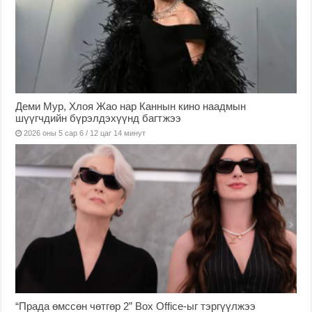
Деми Мур, Хлоя Жао нар Каннын кино наадмын
шүүгчдийн бүрэлдэхүүнд багтжээ
2026 оны 5 сар 6 / 12 цаг 14 минут
“Прада өмссөн чөтгөр 2” Box Office-ыг тэргүүлжээ