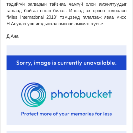
төдийгүй загварын тайзнаа чамгүй олон амжилтуудыг
гаргаад байгаа нэгэн билээ. Ингээд эх орноо төлөөлөн
“Miss International 2013” тэмцээнд гялалзаж яваа мисс
Н.Анудаа уншигчдынхаа өмнөөс амжилт хүсье.
Д.Ана