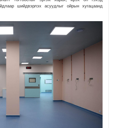
2
айдлаар шийдвэрлэх асуудлыг ойрын хугацаанд