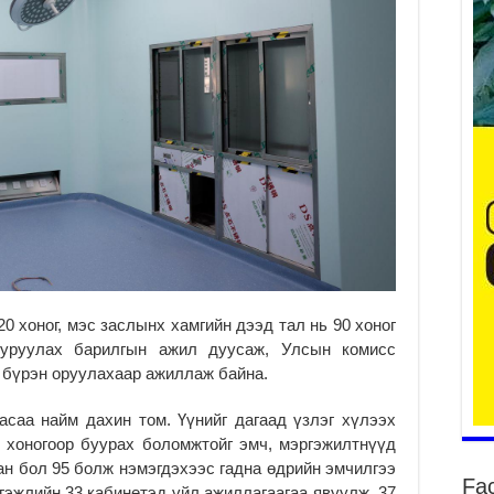
2
Ту
хо
2
Ер
су
ав
2
БҮ
ЭД
ӨР
20 хоног, мэс заслынх хамгийн дээд тал нь 90 хоног
2
ууруулах барилгын ажил дуусаж, Улсын комисс
26
 бүрэн оруулахаар ажиллаж байна.
су
су
саа найм дахин том. Үүнийг дагаад үзлэг хүлээх
2
л хоногоор буурах боломжтойг эмч, мэргэжилтнүүд
CO
ан бол 95 болж нэмэгдэхээс гадна өдрийн эмчилгээ
Fa
тээ
гэжлийн 33 кабинетэд үйл ажиллагаагаа явуулж, 37