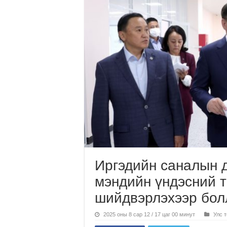
Иргэдийн саналын д
мэндийн үндэсний 
шийдвэрлэхээр бол
2025 оны 8 сар 12 / 17 цаг 00 минут
Улс 