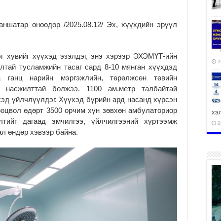
ншатар өнөөдөр /2025.08.12/ Эх, хүүхдийн эрүүл
г хувийг хүүхэд эзэлдэг, энэ хэрээр ЭХЭМҮТ-ийн
2
алтай тусламжийн тасаг сард 8-10 мянган хүүхдэд
а ганц нарийн мэргэжлийн, төрөлжсөн төвийн
 насжилттай болжээ. 1100 ам.метр талбайтай
эд үйлчлүүлдэг. Хүүхэд бүрийн ард насанд хүрсэн
ооцвол өдөрт 3500 орчим хүн зөвхөн амбулаториор
хэ
тийг дагаад эмчилгээ, үйлчилгээний хүртээмж
2
л өндөр хэвээр байна.
ху
аж
2