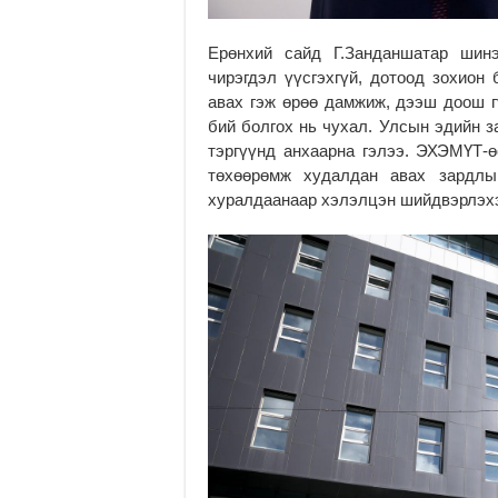
Ерөнхий сайд Г.Занданшатар шин
чирэгдэл үүсгэхгүй, дотоод зохион 
авах гэж өрөө дамжиж, дээш доош г
бий болгох нь чухал. Улсын эдийн з
тэргүүнд анхаарна гэлээ. ЭХЭМҮТ-ө
төхөөрөмж худалдан авах зардлы
хуралдаанаар хэлэлцэн шийдвэрлэх