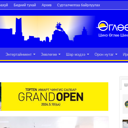
рахуй
Бидний тухай
Архив
Сурталчилгаа байрлуулах
Энтертайнмент
Зөвлөгөө
Шар мэдээ
Орон нутаг
Ир
Ш