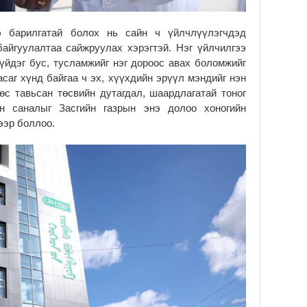
Б.
аж
уя
э барилгатай болох нь сайн ч үйлчлүүлэгчдэд
2
байгуулалтаа сайжруулах хэрэгтэй. Нэг үйлчилгээ
үйдэг бус, тусламжийг нэг дороос авах боломжийг
“С
да
асаг хүнд байгаа ч эх, хүүхдийн эрүүл мэндийг нэн
ду
өс тавьсан төсвийн дутагдал, шаардлагатай тоног
2
н саналыг Засгийн газрын энэ долоо хоногийн
ээр боллоо.
Мо
бү
ни
2
Тө
то
2
“Э
хө
2
“Ж
2