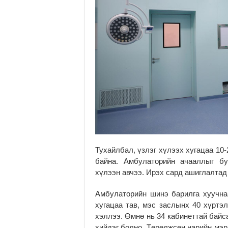
Тухайлбал, үзлэг хүлээх хугацаа 10-
байна. Амбулаторийн ачааллыг б
хүлээн авчээ. Ирэх сард ашиглалтад
Амбулаторийн шинэ барилга хуучнаа
хугацаа тав, мэс заслынх 40 хүртэ
хэллээ. Өмнө нь 34 кабинеттай байс
хийдэг болно. Төрөлжсөн нарийн мэр