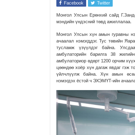
Facebook
Twitter
Монгол Улсын Ерөнхий сайд Г.Занда
мэндийн үндэсний төвд ажиллалаа.
Монгол Улсын хүн амын гуравны нэ
ачаалал нэмэгддэг. Тус төвийн Яар
тусламж үзүүлдэг байна. Улсда
амбулаторийн барилга 38 жилийн
амбулаториор өдөрт 1200 орчим хүүх
цөөндөө хоёр хүн дагаж явдаг гэж т
үйлчлүүлж байна. Хүн амын өсөл
нэмэгдэх ёстой ч ЭХЭМҮТ-ийн ачаала