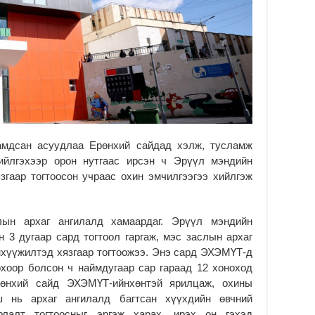
Б.
за
за
2
Б.
чи
бо
2
Ха
гамдсан асуудлаа Ерөнхий сайдад хэлж, тусламж
за
хийлгэхээр орон нутгаас ирсэн ч Эрүүл мэндийн
үр
згаар тогтоосон учраас охин эмчилгээгээ хийлгэж
2
Ус
ба
лын архаг ангилалд хамаардаг. Эрүүл мэндийн
сэ
 3 дугаар сард тогтоол гаргаж, мэс заслын архаг
га
нхүүжилтэд хязгаар тогтоожээ. Энэ сард ЭХЭМҮТ-д
2
охоор болсон ч наймдугаар сар гараад 12 хоноход
31
рөнхий сайд ЭХЭМҮТ-ийнхөнтэй ярилцаж, охины
үе
ш нь архаг ангилалд багтсан хүүхдийн өвчний
ба
рлалт тогтоосныг эргэж харах, ирэх он гэхэд