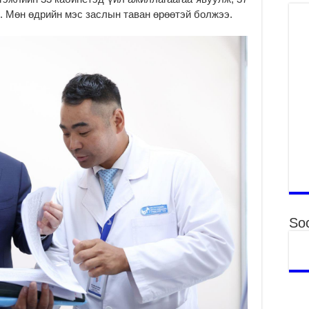
ху
. Мөн өдрийн мэс заслын таван өрөөтэй болжээ.
ир
2
Гэ
ту
нэ
2
Б.
ор
2
НИ
АЖ
АЖ
ХӨ
2
Soc
Ба
тэ
ду
яв
2