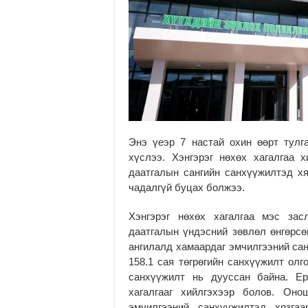
Энэ үеэр 7 настай охин өөрт тул
хүслээ. Хэнгэрэг нөхөх хагалгаа 
даатгалын сангийн санхүүжилтэд хя
чадалгүй буцах болжээ.
Хэнгэрэг нөхөх хагалгаа мэс зас
даатгалын үндэсний зөвлөл өнгөрсөн
ангилалд хамаардаг эмчилгээний са
158.1 сая төгрөгийн санхүүжилт олг
санхүүжилт нь дууссан байна. Е
хагалгааг хийлгэхээр болов. Оно
эмчилгээний санхүүжилтэд хязгаа