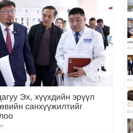
ши
2
2
агуу Эх, хүүхдийн эрүүл
төвийн санхүүжилтийг
2
лоо
төр