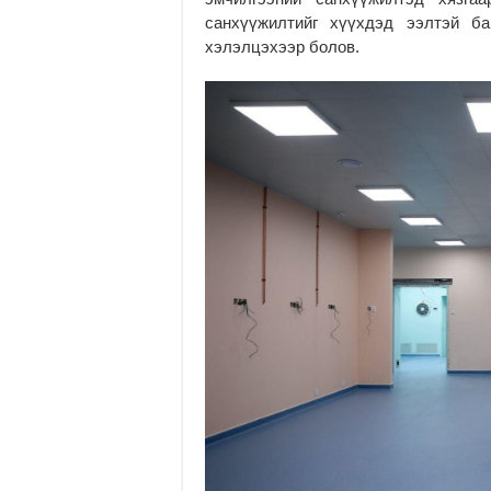
санхүүжилтийг хүүхдэд ээлтэй б
хэлэлцэхээр болов.