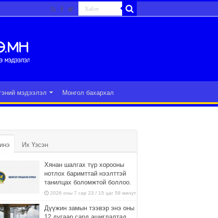
гэний мэдээлэл
Монгол бахархал
инэ
Их Үзсэн
Хянан шалгах түр хорооны
нотлох баримттай нээлттэй
танилцах боломжтой боллоо.
2026 оны 7 сар 23 / 15 цаг 58 минут
Дүүжин замын тээвэр энэ оны
12 дугаар сард ашиглалтад