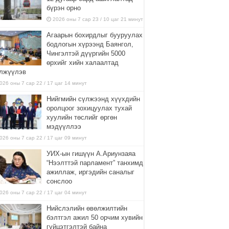
бүрэн орно
2026 оны 7 сар 23 / 10 цаг 21 минут
Агаарын бохирдлыг бууруулах
бодлогын хүрээнд Баянгол,
Чингэлтэй дүүргийн 5000
өрхийг хийн халаалтад
лжүүлэв
026 оны 7 сар 22 / 17 цаг 14 минут
Нийгмийн сүлжээнд хүүхдийн
оролцоог зохицуулах тухай
хуулийн төслийг өргөн
мэдүүллээ
026 оны 7 сар 22 / 17 цаг 09 минут
УИХ-ын гишүүн А.Ариунзаяа
“Нээлттэй парламент” танхимд
ажиллаж, иргэдийн саналыг
сонслоо
026 оны 7 сар 22 / 17 цаг 04 минут
Нийслэлийн өвөлжилтийн
бэлтгэл ажил 50 орчим хувийн
гүйцэтгэлтэй байна