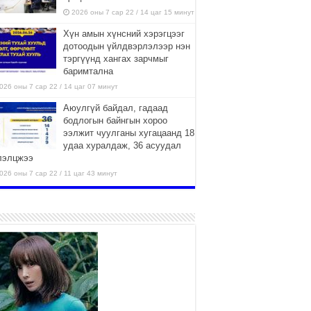
2026 оны 7 сар 22 / 14 цаг 15 минут
Хүн амын хүнсний хэрэгцээг
дотоодын үйлдвэрлэлээр нэн
тэргүүнд хангах зарчмыг
баримтална
026 оны 7 сар 22 / 14 цаг 07 минут
Аюулгүй байдал, гадаад
бодлогын байнгын хороо
ээлжит чуулганы хугацаанд 18
удаа хуралдаж, 36 асуудал
лэлцжээ
026 оны 7 сар 22 / 11 цаг 43 минут
“4 улирлын турш үйл
ажиллагаа явуулах
боломжтой-Хүүхэд хөгжүүлэх
төв” байгуулах төсөлд төр,
вийн хэвшлийн түншлэлийн хүрээнд хамтран
иллахыг урьж байна
026 оны 7 сар 22 / 9 цаг 28 минут
Б.Пүрэвдагва: “Урт цагаан”-ыг
залуучууд чөлөөт цагаа