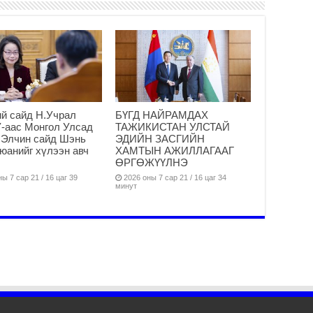
“Ж
2
Б.
за
за
2
й сайд Н.Учрал
БҮГД НАЙРАМДАХ
Б.
-аас Монгол Улсад
ТАЖИКИСТАН УЛСТАЙ
чи
 Элчин сайд Шэнь
ЭДИЙН ЗАСГИЙН
бо
анийг хүлээн авч
ХАМТЫН АЖИЛЛАГААГ
2
ӨРГӨЖҮҮЛНЭ
Ха
ы 7 сар 21 / 16 цаг 39
2026 оны 7 сар 21 / 16 цаг 34
минут
за
үр
2
Ус
ба
сэ
га
2