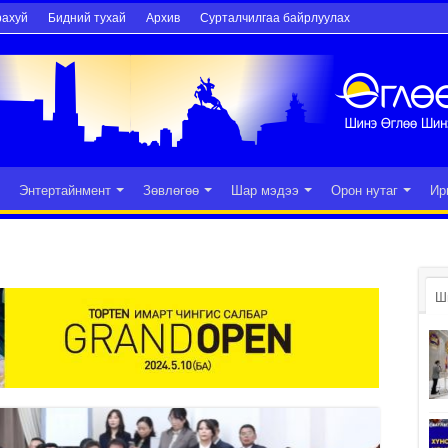
рахуй
Бидний тухай
Архив
Сурталчилгаа байрлуулах
Энтертайнмент
Зөвлөгөө
Шар мэдээ
Орон нутаг
Ир
Ш