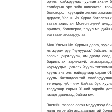
орчныг сайжруулах чуулган эхэлж б
салбарын эрх зүйн шинэчлэл, төр
боловсрол, хүүхдийн хөгжил хамгаа
дурдаж, Улсын Их Хурал баталсан х
тавьж ажиллан, Монгол хүний амьдр
арилгах, боловсрол, эрүүл мэндийн 
эш татан анхааруулав.
Мөн Улсын Их Хурлын дарга, хуули
нь журам руу “чулуудаж” байсан, то
зоргыг цэцэглүүлж, амьдралд саад 
баримтлах зарчимгүй, хязгаарлаг
журмуудыг цэгцлэх Хууль тогтоомжи
хууль энэ оны наймдугаар сарын 01
хууль батлагдсантай холбогдуула
төгөлдөр үйлчилж байгаа бүх хуул
тавдугаар сарын 01-ний өдрийн до
газарт даалгаад байгаа юм.
Засгийн газраас өргөн мэдүүлээд ба
наяд төгрөгийн алдагдагдалтай бол