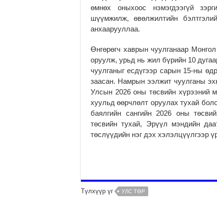
өмнөх оныхоос нэмэгдээгүй зэр
шүүмжилж, өвөлжилтийн бэлтгэлий
анхаарууллаа.
Өнгөрөгч хаврын чуулганаар Монгол
оруулж, урьд нь жил бүрийн 10 дуга
чуулганыг есдүгээр сарын 15-ны өд
заасан. Намрын ээлжит чуулганы эх
Улсын 2026 оны төсвийн хүрээний м
хуульд өөрчлөлт оруулах тухай боло
баялгийн сангийн 2026 оны төсви
төсвийн тухай, Эрүүл мэндийн даа
төслүүдийн нэг дэх хэлэлцүүлгээр ү
Түлхүүр үг
УЛС ТӨР