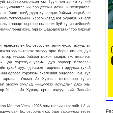
уйг тэрбээр онцолсон юм. Түүнчлэн эрчим хүчний
ийн үйлчилгээний процессын дахин инженерчлэл,
ллын бодит шийдлүүд хүлээгдэж байгааг онцгойлон
тө
ууль тогтоомжийн хэрэгжилтэд нэг бүрчлэн хяналт
мэ
алын чанарт сөргөөр нөлөөлж буй хүчин зүйлсийг
2
үйлчилгээнд ахиц гаргах шаардлагатайг тоо баримт
Гэ
ту
нэ
йг ерөнхийлөн боловсруулж, амин чухал асуудлыг
2
вчхон хууль гаргах залхуу арга барил авлига, дур
тотгор үүсгэж байгааг цохон тэмдэглэж, ямар нэг
Б.
ор
дах цар хүрээгүй үзэмж, дур зоргоор баталсан
йн тухай хуульд нэмэлт, өөрчлөлт оруулах тухай
2
-ний өдрөөс хэрэгжиж эхэлснийг онцолсон юм. Тус
НИ
н гаргасан Улсын Их Хурлын тогтоолоор хүчин
АЖ
ийг энэхүү хуульд нийцүүлэх асуудлыг 2026 оны
АЖ
ХӨ
тор Улсын Их Хуралд өргөн мэдүүлэхийг Засгийн
2
Ба
йгаа Монгол Улсын 2026 оны төсвийн төслийг 1.3 их
тэ
Fa
ду
овсруулсан, боловсролын салбарт зарцуулах төсөв