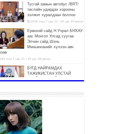
Тусгай замын автобус /BRT/
төслийн удирдах хорооны
ээлжит хуралдаан боллоо
2026 оны 7 сар 21 / 16 цаг 43 минут
Ерөнхий сайд Н.Учрал БНХАУ-
аас Монгол Улсад суугаа
Элчин сайд Шэнь
Миньжюанийг хүлээн авч
лзав
026 оны 7 сар 21 / 16 цаг 39 минут
БҮГД НАЙРАМДАХ
ТАЖИКИСТАН УЛСТАЙ
ЭДИЙН ЗАСГИЙН ХАМТЫН
АЖИЛЛАГААГ ӨРГӨЖҮҮЛНЭ
026 оны 7 сар 21 / 16 цаг 34 минут
26,992 суралцагч хотхоны бага
сургуульд, 8100 суралцагч
төрөлжсөн ахлах сургуульд
суралцана
026 оны 7 сар 21 / 13 цаг 43 минут
COP17 хурлын үеэрх замын