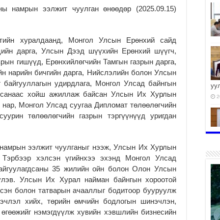
 намрын ээлжит чуулган өнөөдөр (2025.09.15)
тийн хуралдаанд, Монгол Улсын Ерөнхий сайд
цийн дарга, Улсын Дээд шүүхийн Ерөнхий шүүгч,
азрын гишүүд, Ерөнхийлөгчийн Тамгын газрын дарга,
н нарийн бичгийн дарга, Нийслэлийн болон Улсын
 байгууллагын удирдлага, Монгол Улсад байнгын
уу
гдсанаас хойш ажиллаж байсан Улсын Их Хурлын
2
а нар, Монгол Улсад суугаа Дипломат төлөөлөгчийн
суурин төлөөлөгчийн газрын тэргүүнүүд уригдан
намрын ээлжит чуулганыг нээж, Улсын Их Хурлын
2
. Тэрбээр хэлсэн үгийнхээ эхэнд Монгол Улсад
байгуулагдсаны 35 жилийн ойн болон Олон Улсын
лэв. Улсын Их Хурал найман байнгын хороотой
сэн болон татварын ачааллыг бодитоор бууруулж
нэчлэл хийх, төрийн өмчийн бодлогын шинэчлэн,
2
 өгөөжийг нэмэгдүүлж хувийн хэвшлийн бизнесийн