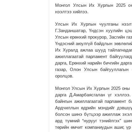
Монгол Улсын Их Хурлын 2025 оны
нээлтээ хийлээ.
Улсын Их Хурлын чуулганы нээл
Г.Занданшатар, Үндсэн хуулийн цэ
Улсын ерөнхий прокурор, Засгийн г
Үндэсний аюулгүй байдлын зөвлөлий
Их Хуралд ажлаа шууд тайлагнадаг
ажиллагаатай парламент байгуула
дарга, Ерөнхий нарийн бичгийн дарг
газар, Олон Улсын байгууллагын 
оролцов.
Монгол Улсын Их Хурлын 2025 оны 
дарга Д.Амарбаясгалан үг хэллээ
байнгын ажиллагаатай парламент 
Ардчиллын өдрийн мэндийг дэвшүү
болсон шинэ бүтцээр ажиллаж эхэл
ард түмний “нурууг тэнийлгэх” ши
төрийн өмчит компаниудын ашиг, үр