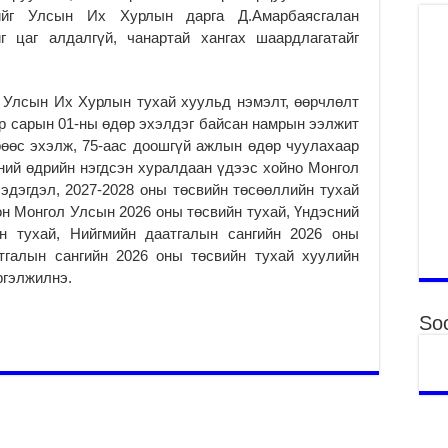
яв
гийг Улсын Их Хурлын дарга Д.Амарбаясгалан
2
г цаг алдалгүй, чанартай хангах шаардлагатайг
Б.
аж
уя
 Улсын Их Хурлын тухай хуульд нэмэлт, өөрчлөлт
ар сарын 01-ны өдөр эхэлдэг байсан намрын ээлжит
2
рөөс эхэлж, 75-аас доошгүй ажлын өдөр чуулахаар
“С
ний өдрийн нэгдсэн хуралдаан үдээс хойно Монгол
да
ду
эдэгдэл, 2027-2028 оны төсвийн төсөөллийн тухай
н Монгол Улсын 2026 оны төсвийн тухай, Үндэсний
2
йн тухай, Нийгмийн даатгалын сангийн 2026 оны
Мо
тгалын сангийн 2026 оны төсвийн тухай хуулийн
бү
ргэлжилнэ.
ни
2
Soc
Тө
то
2
“Э
хө
2