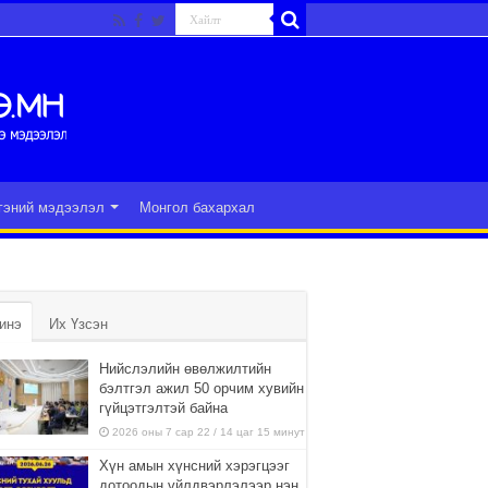
гэний мэдээлэл
Монгол бахархал
инэ
Их Үзсэн
Нийслэлийн өвөлжилтийн
бэлтгэл ажил 50 орчим хувийн
гүйцэтгэлтэй байна
2026 оны 7 сар 22 / 14 цаг 15 минут
Хүн амын хүнсний хэрэгцээг
дотоодын үйлдвэрлэлээр нэн