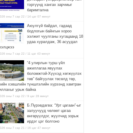
тэргүүнд хангах зарчмыг
баримтална
026 оны 7 сар 22 / 14 цаг 07 минут
Аюулгүй байдал, гадаад
бодлогын байнгын хороо
ээлжит чуулганы хугацаанд 18
удаа хуралдаж, 36 асуудал
лэлцжээ
026 оны 7 сар 22 / 11 цаг 43 минут
“4 улирлын турш үйл
ажиллагаа явуулах
боломжтой-Хүүхэд хөгжүүлэх
төв” байгуулах төсөлд төр,
вийн хэвшлийн түншлэлийн хүрээнд хамтран
иллахыг урьж байна
026 оны 7 сар 22 / 9 цаг 28 минут
Б.Пүрэвдагва: “Урт цагаан”-ыг
залуучууд чөлөөт цагаа
өнгөрүүлдэг, жуулчид зорьж
ирдэг цэг болгоно
026 оны 7 сар 21 / 16 цаг 47 минут