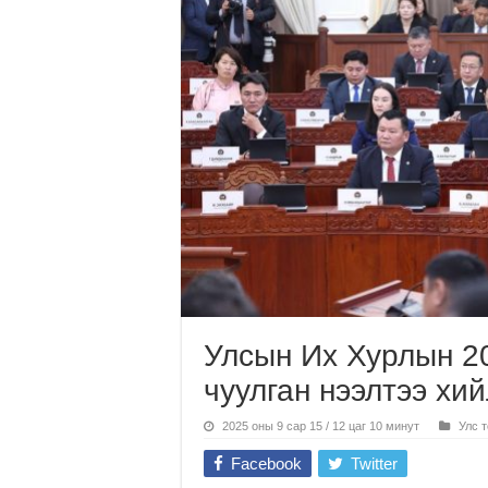
Улсын Их Хурлын 2
чуулган нээлтээ хи
2025 оны 9 сар 15 / 12 цаг 10 минут
Улс 
Facebook
Twitter