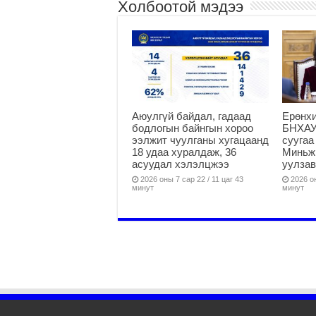
Холбоотой мэдээ
Аюулгүй байдал, гадаад
Ерөнхи
бодлогын байнгын хороо
БНХАУ
ээлжит чуулганы хугацаанд
суугаа
18 удаа хуралдаж, 36
Миньжю
асуудал хэлэлцжээ
уулзав
2026 оны 7 сар 22 / 11 цаг 43
2026 он
минут
минут