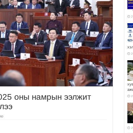
2
хэ
2
ху
аж
025 оны намрын ээлжит
2
йлээ
төр
2