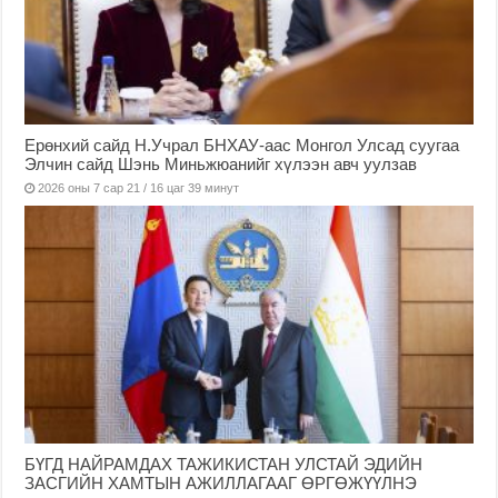
Ерөнхий сайд Н.Учрал БНХАУ-аас Монгол Улсад суугаа
Элчин сайд Шэнь Миньжюанийг хүлээн авч уулзав
2026 оны 7 сар 21 / 16 цаг 39 минут
БҮГД НАЙРАМДАХ ТАЖИКИСТАН УЛСТАЙ ЭДИЙН
ЗАСГИЙН ХАМТЫН АЖИЛЛАГААГ ӨРГӨЖҮҮЛНЭ