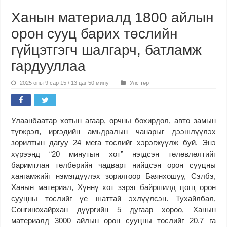
Ханын материалд 1800 айлын
орон сууц барих төслийн
гүйцэтгэгч шалгарч, батламж
гардууллаа
2025 оны 9 сар 15 / 13 цаг 50 минут
Улс төр
Улаанбаатар хотын агаар, орчны бохирдол, авто замын
түгжрэл, иргэдийн амьдралын чанарыг дээшлүүлэх
зорилтын дагуу 24 мега төслийг хэрэгжүүлж буй. Энэ
хүрээнд “20 минутын хот” нэгдсэн төлөвлөлтийг
баримтлан төлбөрийн чадварт нийцсэн орон сууцны
хангамжийг нэмэгдүүлэх зорилгоор Баянхошуу, Сэлбэ,
Ханын материал, Хүннү хот зэрэг байршилд цогц орон
сууцны төслийг үе шаттай эхлүүлсэн. Тухайлбал,
Сонгинохайрхан дүүргийн 5 дугаар хороо, Ханын
материалд 3000 айлын орон сууцны төслийг 20.7 га