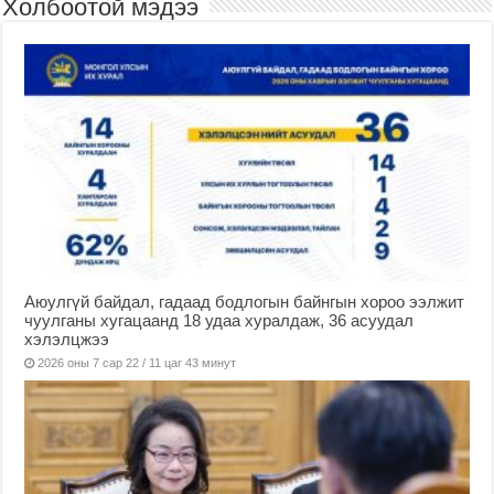
Холбоотой мэдээ
Аюулгүй байдал, гадаад бодлогын байнгын хороо ээлжит
чуулганы хугацаанд 18 удаа хуралдаж, 36 асуудал
хэлэлцжээ
2026 оны 7 сар 22 / 11 цаг 43 минут