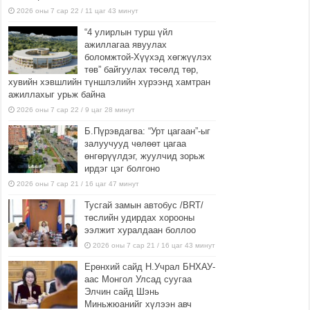
2026 оны 7 сар 22 / 11 цаг 43 минут
“4 улирлын турш үйл
ажиллагаа явуулах
боломжтой-Хүүхэд хөгжүүлэх
төв” байгуулах төсөлд төр,
хувийн хэвшлийн түншлэлийн хүрээнд хамтран
ажиллахыг урьж байна
2026 оны 7 сар 22 / 9 цаг 28 минут
Б.Пүрэвдагва: “Урт цагаан”-ыг
залуучууд чөлөөт цагаа
өнгөрүүлдэг, жуулчид зорьж
ирдэг цэг болгоно
2026 оны 7 сар 21 / 16 цаг 47 минут
Тусгай замын автобус /BRT/
төслийн удирдах хорооны
ээлжит хуралдаан боллоо
2026 оны 7 сар 21 / 16 цаг 43 минут
Ерөнхий сайд Н.Учрал БНХАУ-
аас Монгол Улсад суугаа
Элчин сайд Шэнь
Миньжюанийг хүлээн авч