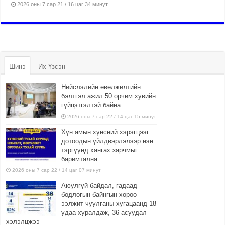
2026 оны 7 сар 21 / 16 цаг 34 минут
Шинэ
Их Үзсэн
Нийслэлийн өвөлжилтийн
бэлтгэл ажил 50 орчим хувийн
гүйцэтгэлтэй байна
2026 оны 7 сар 22 / 14 цаг 15 минут
Хүн амын хүнсний хэрэгцээг
дотоодын үйлдвэрлэлээр нэн
тэргүүнд хангах зарчмыг
баримтална
2026 оны 7 сар 22 / 14 цаг 07 минут
Аюулгүй байдал, гадаад
бодлогын байнгын хороо
ээлжит чуулганы хугацаанд 18
удаа хуралдаж, 36 асуудал
хэлэлцжээ