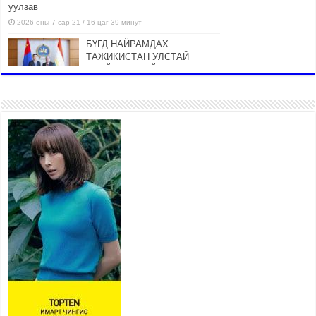
уулзав
2026 оны 7 сар 21 / 16 цаг 39 минут
БҮГД НАЙРАМДАХ
ТАЖИКИСТАН УЛСТАЙ
ЭДИЙН ЗАСГИЙН ХАМТЫН
АЖИЛЛАГААГ ӨРГӨЖҮҮЛНЭ
2026 оны 7 сар 21 / 16 цаг 34 минут
26,992 суралцагч хотхоны бага
сургуульд, 8100 суралцагч
төрөлжсөн ахлах сургуульд
суралцана
2026 оны 7 сар 21 / 13 цаг 43 минут
COP17 хурлын үеэрх замын
хөдөлгөөн, нийтийн тээврийн
зохицуулалт, сургууль,
цэцэрлэг, зах, худалдааны
төвийн ажиллах хуваарийг гаргаж, иргэдэд
мэдээлэхийг үүрэг болголоо
2026 оны 7 сар 21 / 11 цаг 59 минут
Гэр бүлийн хэрэг шүүхэд хянан шийдвэрлэх
тухай хуулиар хүүхдийн дээд ашиг сонирхлыг