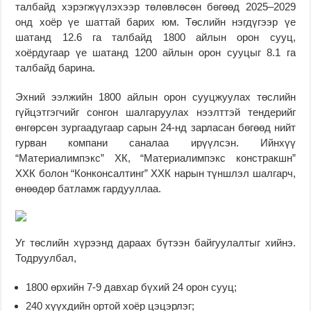
талбайд хэрэгжүүлэхээр төлөвлөсөн бөгөөд 2025–2029
онд хоёр үе шаттай барих юм. Төслийн нэгдүгээр үе
шатанд 12.6 га талбайд 1800 айлын орон сууц,
хоёрдугаар үе шатанд 1200 айлын орон сууцыг 8.1 га
талбайд барина.
Эхний ээлжийн 1800 айлын орон сууцжуулах төслийн
гүйцэтгэгчийг сонгон шалгаруулах нээлттэй тендерийг
өнгөрсөн зургаадугаар сарын 24-нд зарласан бөгөөд нийт
гурван компани саналаа ирүүлсэн. Ийнхүү
“Материалимпэкс” ХК, “Материалимпэкс констракшн”
ХХК болон “Конконсалтинг” ХХК нарын түншлэл шалгарч,
өнөөдөр батламж гардууллаа.
Уг төслийн хүрээнд дараах бүтээн байгуулалтыг хийнэ.
Тодруулбал,
1800 өрхийн 7-9 давхар бүхий 24 орон сууц;
240 хүүхдийн ортой хоёр цэцэрлэг;