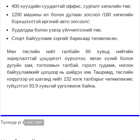
400 хүүхдийн суудалтай оффис, сургалт хөгжлийн төв;
1200 машины ил болон дулаан зогсоол /180 хөгжлийн
бэрхшээлтэй иргэний авто зогсоол/;
Худалдаа болон үзвэр үйлчилгээний төв;
Спорт байгууламж зэргийг барихаар төлөвлөсөн.
Мөн төслийн нийт талбайн 60 хувьд нийтийн
зориулалттай цэцэрлэгт хүрээлэн, явган хүний болон
дугуйн зам, тоглоомын талбай, гэрэлт гудамж, ногоон
байгууламжийг цогцоор нь шийдэх юм. Ташрамд, төслийн
нэгдүгээр үе шатанд нийт 232 нэгж талбарыг чөлөөлөхөөс
гүйцэтгэл 93.9 хувьтай үргэлжилж байна.
Түлхүүр үг
УЛС ТӨР