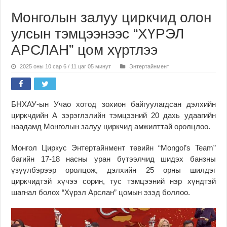
Монголын залуу циркчид олон
улсын тэмцээнээс “ХҮРЭЛ
АРСЛАН” цом хүртлээ
2025 оны 10 сар 6 / 11 цаг 05 минут
Энтертайнмент
БНХАУ-ын Учaо хотод зохион байгуулагдсан дэлхийн
циркчдийн А зэрэглэлийн тэмцээний 20 дахь удаагийн
наадамд Монголын залуу циркчид амжилттай оролцлоо.
Монгол
Циркус
Энтертайнмент төвийн “Mongol’s Team”
багийн 17-18 насны уран бүтээлчид шидэх банзны
үзүүлбэрээр оролцож, дэлхийн 25 орны шилдэг
циркчидтэй хүчээ сорин, тус тэмцээний нэр хүндтэй
шагнал болох “Хүрэл Арслан” цомын эзэд боллоо.