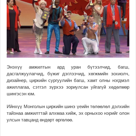
Энэхүү амжилтын ард уран бүтээлчид, багш,
дасгалжуулагчид, бүжиг дэглээчид, хөгжмийн зохиолч,
дизайнер, циркийн сургуулийн багш, хамт олны нэгдмэл
ажиллагаа, сэтгэл зүрхээ зориулсан уйгагүй хөдөлмөр
шингэсэн юм.
Ийнхүү Монголын циркийн шинэ үеийн төлөөлөл дэлхийн
тайзнаа амжилттай алхмаа хийж, эх орныхоо нэрийг олон
улсын тавцанд өндөрт өргөлөө.