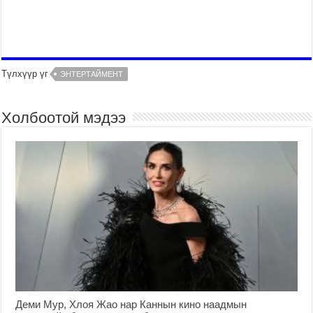
Түлхүүр үг
ЭНТЕРТАЙМЕНТ
Холбоотой мэдээ
Деми Мур, Хлоя Жао нар Каннын кино наадмын