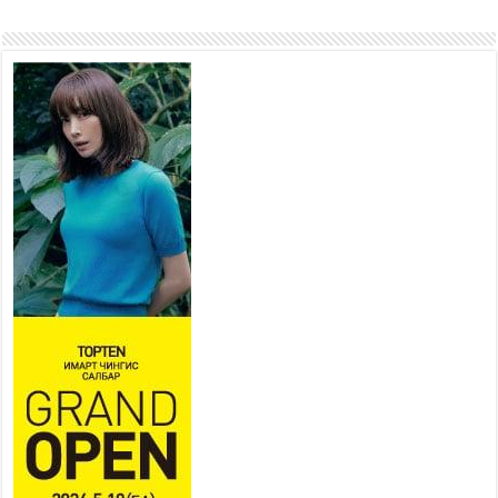
“4 улирлын турш үйл
ажиллагаа явуулах
боломжтой-Хүүхэд хөгжүүлэх
төв” байгуулах төсөлд төр,
хувийн хэвшлийн түншлэлийн хүрээнд хамтран
ажиллахыг урьж байна
2026 оны 7 сар 22 / 9 цаг 28 минут
Б.Пүрэвдагва: “Урт цагаан”-ыг
залуучууд чөлөөт цагаа
өнгөрүүлдэг, жуулчид зорьж
ирдэг цэг болгоно
2026 оны 7 сар 21 / 16 цаг 47 минут
Тусгай замын автобус /BRT/ төслийн удирдах
хорооны ээлжит хуралдаан боллоо
2026 оны 7 сар 21 / 16 цаг 43 минут
Ерөнхий сайд Н.Учрал БНХАУ-аас Монгол Улсад
суугаа Элчин сайд Шэнь Миньжюанийг хүлээн
авч уулзав
2026 оны 7 сар 21 / 16 цаг 39 минут
БҮГД НАЙРАМДАХ ТАЖИКИСТАН УЛСТАЙ
ЭДИЙН ЗАСГИЙН ХАМТЫН АЖИЛЛАГААГ