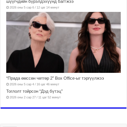
шүүгчдийн бүрэлдэхүүнд багтжээ
2026 оны 5 сар 6 / 12 цаг 14 минут
“Прада өмссөн чөтгөр 2” Box Office-ыг тэргүүлжээ
2026 оны 5 сар 4 / 16 цаг 46 минут
Тоглолт тойрсон “Дэд бүтэц”
2026 оны 2 сар 27 / 11 цаг 52 минут