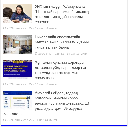
УИХ-ын гишүүн А.Ариунзаяа
“Нээлттэй парламент” танхимд
ажиллаж, иргэдийн саналыг
сонслоо
2026 оны 7 сар 22 / 17 цаг 04 минут
Нийслэлийн өвөлжилтийн
бэлтгэл ажил 50 орчим хувийн
гүйцэтгэлтэй байна
2026 оны 7 сар 22 / 14 цаг 15 минут
Хүн амын хүнсний хэрэгцээг
дотоодын үйлдвэрлэлээр нэн
тэргүүнд хангах зарчмыг
баримтална
2026 оны 7 сар 22 / 14 цаг 07 минут
Аюулгүй байдал, гадаад
бодлогын байнгын хороо
ээлжит чуулганы хугацаанд 18
удаа хуралдаж, 36 асуудал
хэлэлцжээ
2026 оны 7 сар 22 / 11 цаг 43 минут