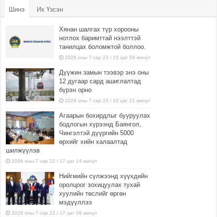
Шинэ
Их Үзсэн
Хянан шалгах түр хорооны
нотлох баримттай нээлттэй
танилцах боломжтой боллоо.
2026 оны 7 сар 23 / 15 цаг 58 минут
Дүүжин замын тээвэр энэ оны
12 дугаар сард ашиглалтад
бүрэн орно
2026 оны 7 сар 23 / 10 цаг 21 минут
Агаарын бохирдлыг бууруулах
бодлогын хүрээнд Баянгол,
Чингэлтэй дүүргийн 5000
өрхийг хийн халаалтад
шилжүүлэв
2026 оны 7 сар 22 / 17 цаг 14 минут
Нийгмийн сүлжээнд хүүхдийн
оролцоог зохицуулах тухай
хуулийн төслийг өргөн
мэдүүллээ
2026 оны 7 сар 22 / 17 цаг 09 минут