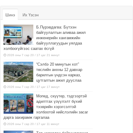
Шинэ
Их Үзсэн
Б.Пүрэвдагва: Бүтээн
байгуулалтын аливаа ажил
инженерийн хангамжийн
байгууллагуудын уялдаа
холбоогүйгээс саатах ёсгүй
2026 оны 7 сар 20 / 17 цаг 21 минут
“Сэлбэ 20 минутын хот”
төслийн анхны 12 давхар
барилгын үндсэн карказ,
цутгалтын ажил дууслаа
2026 оны 7 сар 20 / 17 цаг 17 минут
Мопед, скүүтер, тэдгээртэй
адилтгах үзүүлэлт бүхий
тээврийн хэрэгсэлтэй
холбоотой нийслэлийн засаг
дарга захирамж гаргалаа
2026 оны 7 сар 20 / 17 цаг 11 минут