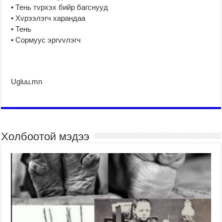
• Тень тvрхэх бийр багснууд
• Хvрээлэгч харандаа
• Тень
• Сормуус эргvvлэгч
Ugluu.mn
Холбоотой мэдээ