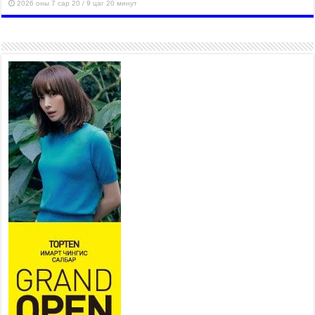
2026 оны 7 сар 20 / 9 цаг 20 минут
Хан-Уул дүүрэг, Чингисийн
өргөн чөлөөний ус зайлуулах
шугам хоолойн ажил 80
хувьтай үргэлжилж байна
2026 оны 7 сар 20 / 9 цаг 14 минут
Усархаг аадар бороо орж
байгаа тул аюулгүй байдлаа
хангаж, үер усны аюулаас
сэрэмжлэхийг нийслэлийн
Онцгой байдлын газраас анхааруулж байна
2026 оны 7 сар 20 / 9 цаг 09 минут
311 алба хаагч, 119 техник хэрэгсэлтэй ажиллаж
үер усны аюул, болзошгүй эрсдэлээс сэргийлж
байна
2026 оны 7 сар 20 / 9 цаг 05 минут
Аяллаа зөв төлөвлөхийг иргэдэд зөвлөж байна
2026 оны 7 сар 16 / 11 цаг 50 минут
Үер усны болзошгүй аюулаас сэргийлж,
холбогдох байгууллагууд өндөржүүлсэн бэлэн
байдалд ажиллаж байна