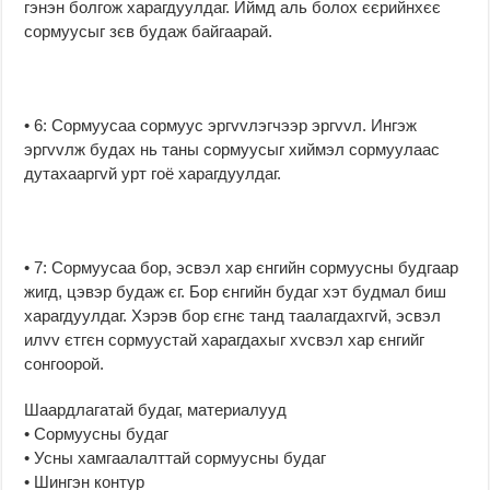
гэнэн болгож харагдуулдаг. Иймд аль болох єєрийнхєє
сормуусыг зєв будаж байгаарай.
• 6: Сормуусаа сормуус эргvvлэгчээр эргvvл. Ингэж
эргvvлж будах нь таны сормуусыг хиймэл сормуулаас
дутахааргvй урт гоё харагдуулдаг.
• 7: Сормуусаа бор, эсвэл хар єнгийн сормуусны будгаар
жигд, цэвэр будаж єг. Бор єнгийн будаг хэт будмал биш
харагдуулдаг. Хэрэв бор єгнє танд таалагдахгvй, эсвэл
илvv єтгєн сормуустай харагдахыг хvсвэл хар єнгийг
сонгоорой.
Шаардлагатай будаг, материалууд
• Сормуусны будаг
• Усны хамгаалалттай сормуусны будаг
• Шингэн контур