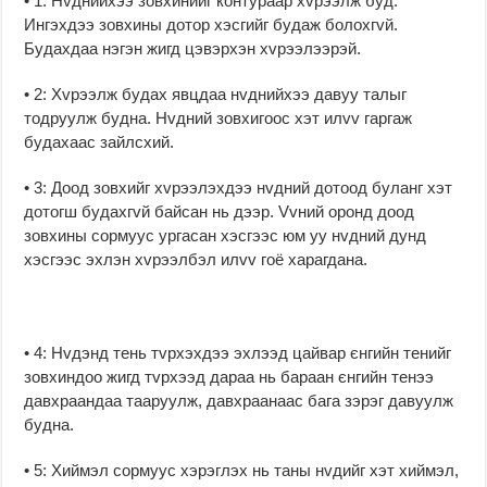
• 1: Нvднийхээ зовхинийг контураар хvрээлж буд.
Ингэхдээ зовхины дотор хэсгийг будаж болохгvй.
Будахдаа нэгэн жигд цэвэрхэн хvрээлээрэй.
• 2: Хvрээлж будах явцдаа нvднийхээ давуу талыг
тодруулж будна. Нvдний зовхигоос хэт илvv гаргаж
будахаас зайлсхий.
• 3: Доод зовхийг хvрээлэхдээ нvдний дотоод буланг хэт
дотогш будахгvй байсан нь дээр. Vvний оронд доод
зовхины сормуус ургасан хэсгээс юм уу нvдний дунд
хэсгээс эхлэн хvрээлбэл илvv гоё харагдана.
• 4: Нvдэнд тень тvрхэхдээ эхлээд цайвар єнгийн тенийг
зовхиндоо жигд тvрхээд дараа нь бараан єнгийн тенээ
давхраандаа тааруулж, давхраанаас бага зэрэг давуулж
будна.
• 5: Хиймэл сормуус хэрэглэх нь таны нvдийг хэт хиймэл,