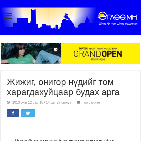
Жижиг, онигор нүдийг том
харагдахуйцаар будах арга
2013 оны 12 сар 15 / 14 цаг 27 минут
Гоо сайхан