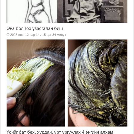
Энэ бол гоо үзэсгэлэн биш
2025 оны 12 сар 14 / 15 цаг 34 минут
Үсийг бат бөх, хурдан, урт ургуулах 4 энгийн алхам