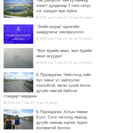
Төв цэвэрлэх байгууламжид
хоногт дунджаар 3 тонн хатуу
хог хаягдал ирж байна
2026 оны 7 сар 20 / 12 цаг 06 минут
“Эхийн алдар” одонгийн
шаардлагыг хөнгөрүүллээ
2026 оны 7 сар 20 / 11 цаг 51 минут
“Жил бүрийн өвөл, жил бүрийн
ижил асуудал”
2026 оны 7 сар 20 / 11 цаг 16 минут
Б.Пүрэвдагва: Нийслэлд хийх
бүх замыг ус зайлуулах
хоолойтой, явган хүний болон
дугуйн замтай байлгах
стандарт мөрдөнө
2026 оны 7 сар 20 / 9 цаг 24 минут
Б.Пүрэвдагва: Хотын төвөөс
Бэлх, Сэлх чиглэлд явахад
дугуйн замаар зорчих бүрэн
боломжтой боллоо