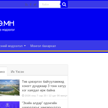
гэний мэдээлэл
Монгол бахархал
инэ
Их Үзсэн
Төв цэвэрлэх байгууламжид
хоногт дунджаар 3 тонн хатуу
хог хаягдал ирж байна
2026 оны 7 сар 20 / 12 цаг 06 минут
“Эхийн алдар” одонгийн
шаардлагыг хөнгөрүүллээ