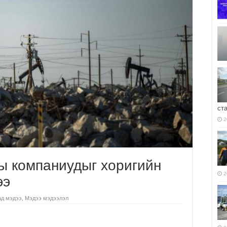
ст
2
ы компаниудыг хоригийн
2
ээ
ад мэдээ
,
Мэдээ мэдээлэл