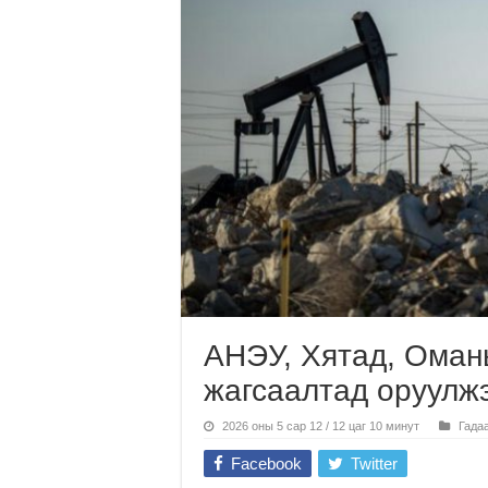
АНЭУ, Хятад, Оман
жагсаалтад оруулж
2026 оны 5 сар 12 / 12 цаг 10 минут
Гада
Facebook
Twitter