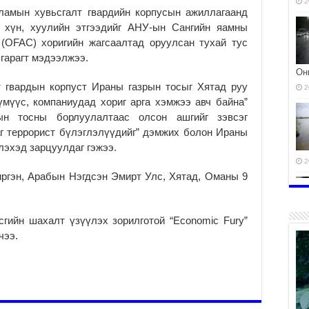
2
ламын хувьсгалт гвардийн корпусын ажиллагаанд
ь хүн, хуулийн этгээдийг АНУ-ын Сангийн яамны
 (OFAC) хоригийн жагсаалтад оруулсан тухай тус
гарагт мэдээлжээ.
Он
 гвардын корпуст Ираны газрын тосыг Хятад руу
2
мүүс, компаниудад хориг арга хэмжээ авч байна”
ын тосны борлуулалтаас олсон ашгийг зэвсэг
г террорист бүлэглэлүүдийг” дэмжих болон Ираны
лэхэд зарцуулдаг гэжээ.
2
иргэн, Арабын Нэгдсэн Эмирт Улс, Хятад, Оманы 9
сгийн шахалт үзүүлэх зорилготой “Economic Fury”
чээ.
2