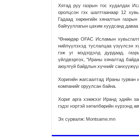
Хятад руу газрын тос худалдах Ис
оролцсон гэх шалтгаанаар 12 хув
Гадаад хөрөнгийн хяналтын газрын
байгууллагын цахим хуудсанд даваа 
“Өнөөдөр OFAC Исламын хувьсгалт
нийлүүлэхэд туслалцаа үзүүлсэн хү
гэж уг мэдэгдэлд дурдаад, газр
үйлдвэрлэх, “Ираны хяналтад байда
аюулгүй байдлын хүчнийг санхүүжүү
Хоригийн жагсаалтад Ираны гурван 
компанийг оруулсан байна.
Хориг арга хэмжээг Иранд эдийн за
гэдэг нэртэй хөтөлбөрийн хүрээнд ав
Эх сурвалж: Montsame.mn