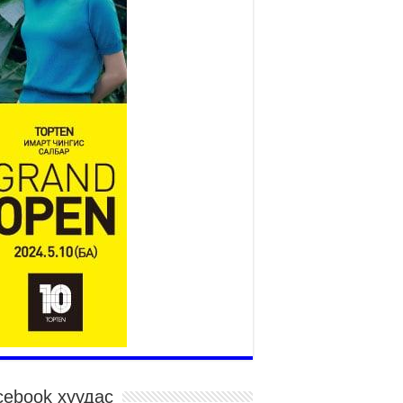
Монгол адууны үнэ цэнийг
дэлхийд сурталчлах “Дэлхийн
адууны өдөр”-т 15000 морьтон
оролцож байна
026 оны 7 сар 15 / 11 цаг 51 минут
гайн харвааны насанд хүрэгчдийн багийн
рөлд 106 багийн 848 харваач өрсөлдөж,
лдгүүд шалгарав
026 оны 7 сар 15 / 11 цаг 45 минут
дэсний их баяр наадмын сур харвааны
гналыг нийслэлийн Засаг дарга бөгөөд
аанбаатар хотын Захирагч Б.Пүрэвдагва
рдууллаа
026 оны 7 сар 15 / 11 цаг 41 минут
йслэлийн Эрүүл мэндийн газраас 45 баг
гэдэд тусламж, үйлчилгээ үзүүлж байна
026 оны 7 сар 15 / 11 цаг 30 минут
чит бөхийн барилдааны тавын даваа
гэлжилж байна
026 оны 7 сар 15 / 11 цаг 26 минут
cebook хуудас