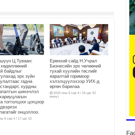
2
Ша
тө
ши
2
шүүн Ц.Туваан:
Ерөнхий сайд Н.Учрал
Үн
 хөдөлгөөний
Бизнесийн эрх чөлөөний
ша
й байдлыг
тухай хуулийн төслийг
Ул
улахад эрх зүйн
яаралтай горимоор
га
улалтаас гадна
хэлэлцүүлэхээр УИХ-д
2
стандарт, хурдны
өргөн барилаа
арлалтын шинэчлэл
Ни
2026 оны 6 сар 4 / 16 цаг 42
хариуцлагын
минут
ир
а тогтолцоог цогцоор
2
йдвэрлэх
агатайг онцоллоо.
Хү
ы 6 сар 4 / 17 цаг 10
үр
2
Fa