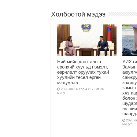
Холбоотой мэдээ
Нийгмийн даатгалын
УИХ ги
ерөнхий хуульд нэмэлт,
Замын
өөрчлөлт оруулах тухай
аюулгү
хуулийн төсөл өргөн
сайжру
мэдүүлэв
зохицу
замын 
2026 оны 6 сар 4 / 17 цаг 36
хязга
минут
болон 
шударг
нь ши
шаардл
2026 он
минут