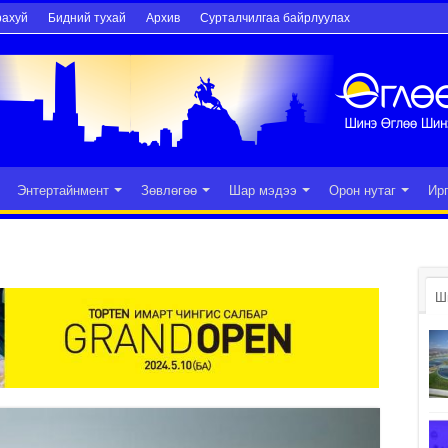
рахуй
Бидний тухай
Архив
Сурталчилгаа байрлуулах
Энтертайнмент
Зөвлөгөө
Шар мэдээ
Орон нутаг
Ир
Ш