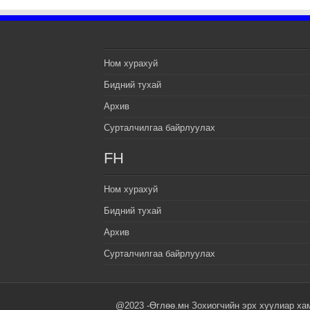
Ном хурахуй
Бидний тухай
Архив
Сурталчилгаа байрлуулах
FH
Ном хурахуй
Бидний тухай
Архив
Сурталчилгаа байрлуулах
@2023 -Өглөө.мн Зохиогчийн эрх хуулиар ха