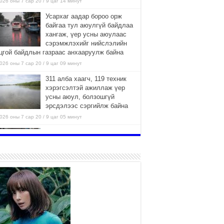
026 оны 7 сар 20 / 9 цаг 14 минут
Усархаг аадар бороо орж
байгаа тул аюулгүй байдлаа
хангаж, үер усны аюулаас
сэрэмжлэхийг нийслэлийн
цгой байдлын газраас анхааруулж байна
026 оны 7 сар 20 / 9 цаг 09 минут
311 алба хаагч, 119 техник
хэрэгсэлтэй ажиллаж үер
усны аюул, болзошгүй
эрсдэлээс сэргийлж байна
026 оны 7 сар 20 / 9 цаг 05 минут
Аяллаа зөв төлөвлөхийг
иргэдэд зөвлөж байна
2026 оны 7 сар 16 / 11 цаг 50 минут
Үер усны болзошгүй аюулаас
сэргийлж, холбогдох
байгууллагууд өндөржүүлсэн
бэлэн байдалд ажиллаж байна
026 оны 7 сар 15 / 13 цаг 06 минут