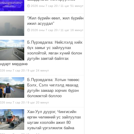
2026 оны 7 сар 20 / 11 цаг 51 минут
“Жил бүрийн өвөл, жил бүрийн
ижил асуудал”
2026 оны 7 сар 20 / 11 цаг 16 минут
Б.Пүрэвдагва: Нийслэлд хийх
бүх замыг ус зайлуулах
хоолойтой, явган хүний болон
дугуйн замтай байлгах
андарт мөрдөнө
026 оны 7 сар 20 / 9 цаг 24 минут
Б.Пүрэвдагва: Хотын төвөөс
Бэлх, Сэлх чиглэлд явахад
дугуйн замаар зорчих бүрэн
боломжтой боллоо
026 оны 7 сар 20 / 9 цаг 20 минут
Хан-Уул дүүрэг, Чингисийн
өргөн чөлөөний ус зайлуулах
шугам хоолойн ажил 80
хувьтай үргэлжилж байна