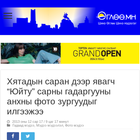
Хятадын саран дээр явагч
“Юйту” сарны гадаргууны
анхны фото зургуудыг
илгээжээ
2013 оны 12 сар 17 / 9 цаг 17 минут
Гадаад мэдээ
,
Мэдээ мэдээлэл
,
Фото мэдээ