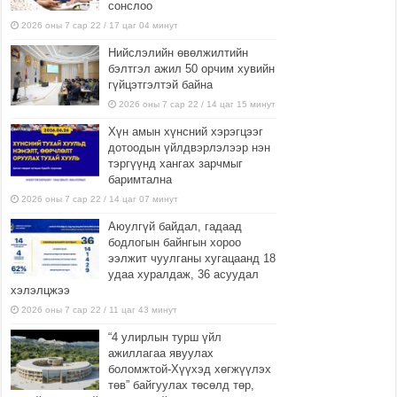
сонслоо
2026 оны 7 сар 22 / 17 цаг 04 минут
Нийслэлийн өвөлжилтийн
бэлтгэл ажил 50 орчим хувийн
гүйцэтгэлтэй байна
2026 оны 7 сар 22 / 14 цаг 15 минут
Хүн амын хүнсний хэрэгцээг
дотоодын үйлдвэрлэлээр нэн
тэргүүнд хангах зарчмыг
баримтална
2026 оны 7 сар 22 / 14 цаг 07 минут
Аюулгүй байдал, гадаад
бодлогын байнгын хороо
ээлжит чуулганы хугацаанд 18
удаа хуралдаж, 36 асуудал
хэлэлцжээ
2026 оны 7 сар 22 / 11 цаг 43 минут
“4 улирлын турш үйл
ажиллагаа явуулах
боломжтой-Хүүхэд хөгжүүлэх
төв” байгуулах төсөлд төр,