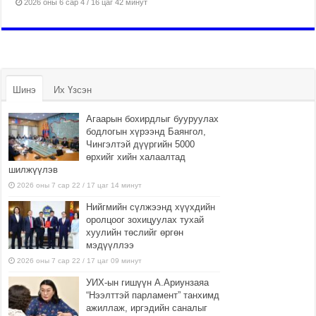
2026 оны 6 сар 4 / 16 цаг 42 минут
Шинэ
Их Үзсэн
Агаарын бохирдлыг бууруулах
бодлогын хүрээнд Баянгол,
Чингэлтэй дүүргийн 5000
өрхийг хийн халаалтад
шилжүүлэв
2026 оны 7 сар 22 / 17 цаг 14 минут
Нийгмийн сүлжээнд хүүхдийн
оролцоог зохицуулах тухай
хуулийн төслийг өргөн
мэдүүллээ
2026 оны 7 сар 22 / 17 цаг 09 минут
УИХ-ын гишүүн А.Ариунзаяа
“Нээлттэй парламент” танхимд
ажиллаж, иргэдийн саналыг