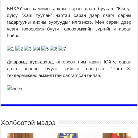
БНХАУ-ын хамгийн анхны саран дээр буусан “Юйту”
буюу ”Хаш туулай” нэртэй саран дээр явагч сарны
гадаргууны анхны зургуудыг илгээжээ. Мөн саран дээр
явагч төхөөрөмж буугч төрөөхөмжийн зургийг ч авсан
байна.
Дашрамд дурьдахад, өнгөрсөн ням гаригт Юйту, саран
дээр зөөлөн буулт хийсэн сансрын “Чанъэ-3”
төхөөрөмжөөс амжилттай салгагдсан билээ.
Холбоотой мэдээ