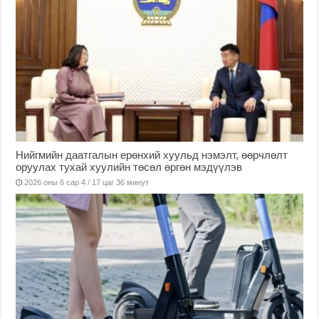
Нийгмийн даатгалын ерөнхий хуульд нэмэлт, өөрчлөлт
оруулах тухай хуулийн төсөл өргөн мэдүүлэв
2026 оны 6 сар 4 / 17 цаг 36 минут