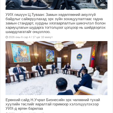
УИХ гишүүн Ц.Туваан: Замын хөдөлгөөний аюулгүй
байдлыг сайжруулахад эрх зүйн зохицуулалтаас гадна
замын стандарт, хурдны хязгаарлалтын шинэчлэл болон
хариуцлагын шударга тогтолцоог цогцоор нь шийдвэрлэх
шаардлагатайг онцоллоо.
2026 оны 6 сар 4 / 17 цаг 10 минут
Ерөнхий сайд Н.Учрал Бизнесийн эрх чөлөөний тухай
хуулийн төслийг яаралтай горимоор хэлэлцүүлэхээр
УИХ-д өргөн барилаа