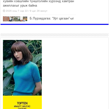
хувийн хэвшлийн түншлэлийн хүрээнд хамтран
ажиллахыг урьж байна
2026 оны 7 сар 22 / 9 цаг 28 минут
Б.Пүрэвдагва: “Урт цагаан”-ыг
залуучууд чөлөөт цагаа
өнгөрүүлдэг, жуулчид зорьж
ирдэг цэг болгоно
2026 оны 7 сар 21 / 16 цаг 47 минут
Тусгай замын автобус /BRT/
төслийн удирдах хорооны
ээлжит хуралдаан боллоо
2026 оны 7 сар 21 / 16 цаг 43 минут
Ерөнхий сайд Н.Учрал БНХАУ-
аас Монгол Улсад суугаа
Элчин сайд Шэнь
Миньжюанийг хүлээн авч
уулзав
2026 оны 7 сар 21 / 16 цаг 39 минут
БҮГД НАЙРАМДАХ ТАЖИКИСТАН УЛСТАЙ
ЭДИЙН ЗАСГИЙН ХАМТЫН АЖИЛЛАГААГ
ӨРГӨЖҮҮЛНЭ