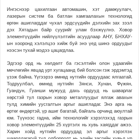
Ингэснээр цахилгаан автомашин, хэт дамжуулагч,
лазерын систем ба батлан хамгаалахын технологид
өргөн ашиглагддаг чухал эрдсүүдийн дэлхийн зах зээл
дэх Хятадын байр суурийг улам бэхжүүлнэ. Ховор
элементүүдийн нийлүүлэлтийн асуудлаар АНУ, БНХАУ-
ын хооронд хэлэлцээ хийж буй энэ үед шинэ ордуудыг
нээсэн тухай мэдээ цацагдлаа.
Эдгээр орд нь хөлдөлт ба гэсэлтийн олон удаагийн
мөчлөгийн явцад урт хугацаанд бий болсон гэж эрдэмтэд
үзэж байна. Үүгээрээ өмнөд нутгийн ордуудаас ялгаатай.
Тодруулбал, өмнөд нутгийн Зянси, Хунан, Фүжян,
Гуандун, Гуанши мужууд дахь ордууд нь шаварлаг
хөрстэй тул газрын ховор металлуудыг ялгаж авахын
тулд химийн уусгалтын аргыг ашигладаг. Энэ арга нь
өртөг өндөртэй, үр ашиг багатай, байгаль орчинд аюултай
юм. Түүнээс гадна, ийм технологийг хэрэглэхэд газрын
ховор элементүүдийн 25 хүртэлх нь хувь хаягддаг ажээ.
Харин хойд нутгийн ордуудад эл аргыг хэрэглэх
шаардлагагүй тул олборлолт нь эдийн засгийн хувьд үр