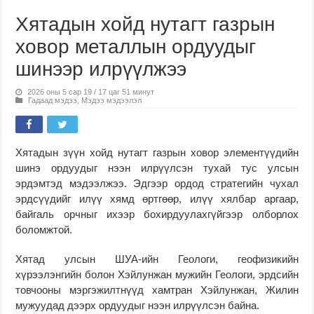
Хятадын хойд нутагт газрын
ховор металлын ордуудыг
шинээр илрүүлжээ
2026 оны 5 сар 19 / 17 цаг 51 минут
Гадаад мэдээ
,
Мэдээ мэдээлэл
Хятадын зүүн хойд нутагт газрын ховор элементүүдийн
шинэ ордуудыг нээн илрүүлсэн тухай тус улсын
эрдэмтэд мэдээлжээ. Эдгээр ордод стратегийн чухал
эрдсүүдийг илүү хямд өртгөөр, илүү хялбар аргаар,
байгаль орчныг ихээр бохирдуулахгүйгээр олборлох
боломжтой.
Хятад улсын ШУА-ийн Геологи, геофизикийн
хүрээлэнгийн болон Хэйлунжан мужийн Геологи, эрдсийн
товчооны мэргэжилтнүүд хамтран Хэйлунжан, Жилин
мужуудад дээрх ордуудыг нээн илрүүлсэн байна.