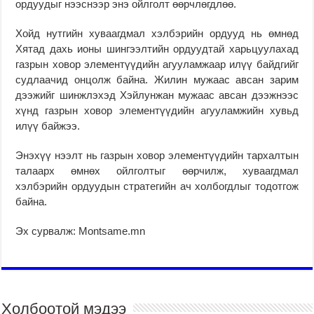
ордуудыг нээснээр энэ ойлголт өөрчлөгдлөө.
Хойд нутгийн хуваагдмал хэлбэрийн ордууд нь өмнөд
Хятад дахь ионы шингээлтийн ордуудтай харьцуулахад
газрын ховор элементүүдийн агууламжаар илүү байдгийг
судлаачид онцолж байна. Жилин мужаас авсан зарим
дээжийг шинжлэхэд Хэйлунжан мужаас авсан дээжнээс
хүнд газрын ховор элементүүдийн агууламжийн хувьд
илүү байжээ.
Энэхүү нээлт нь газрын ховор элементүүдийн тархалтын
талаарх өмнөх ойлголтыг өөрчилж, хуваагдмал
хэлбэрийн ордуудын стратегийн ач холбогдлыг тодотгож
байна.
Эх сурвалж: Montsame.mn
Холбоотой мэдээ