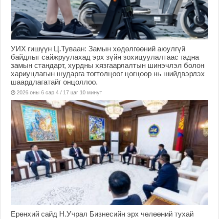
УИХ гишүүн Ц.Туваан: Замын хөдөлгөөний аюулгүй
байдлыг сайжруулахад эрх зүйн зохицуулалтаас гадна
замын стандарт, хурдны хязгаарлалтын шинэчлэл болон
хариуцлагын шударга тогтолцоог цогцоор нь шийдвэрлэх
шаардлагатайг онцоллоо.
2026 оны 6 сар 4 / 17 цаг 10 минут
Ерөнхий сайд Н.Учрал Бизнесийн эрх чөлөөний тухай