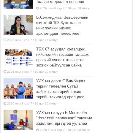
талаар мэдээлэл сонслоо
2026 оны 8 сар 7 / 10 цаг 58 минут
Б.Сэмжидмаа: Зөвшөөрлийн
шинжтэй 103 бүртгэлээс
нийслэлийн бизнес
эрхлэгчдийг чөлөөллөө
2026 оны 8 сар 7 / 10 цаг 25 минут
ТБХ 67 асуудал хэлэлцэж,
нийслэлийн төсвийн талаарх
ерөнхий хяналтын сонсгол
зохион байгуулсан байна
2026 оны 8 сар 7 / 10 цаг 20 минут
УИХ-ын дарга С.Бямбацогт
төрийг төлөөлөн Сутай
хайрхны тэнгэрийг тахих
төрийн тахилгад оролцлоо
2026 оны 8 сар 7 / 10 цаг 15 минут
УИХ-ын гишүүн Б.Мөнхсоёл
“Нээлттэй парламент” танхимд
ажиллаж, иргэдтэй уулзлаа
2026 оны 8 сар 7 / 10 цаг 08 минут