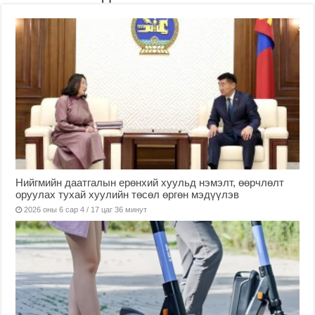
Нийгмийн даатгалын ерөнхий хуульд нэмэлт, өөрчлөлт
оруулах тухай хуулийн төсөл өргөн мэдүүлэв
2026 оны 6 сар 4 / 17 цаг 36 минут