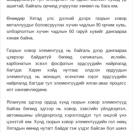
ашигтай, байгаль орчинд учруулах хөнөөл нь бага юм.
Өнөөдөр Хятад улс дэлхий дээрх газрын ховор
металлуудыг боловсруулах хүчин чадлын 90 орчим хувь,
олборлолтын хүчин чадлын 60 гаруй хувийг дангаараа
хянаж байна.
Газрын ховор элементүүд нь байгаль дээр дангаараа
цэврээр байдаггүй бөгөөд силикатын, ислийн,
карбонатын эсвэл фосфатын эрдсүүдийн найрлагад
багтдаг. Харин хойд нутгаас олдсон ордуудын
элементүүд нь монацит, ксенотим зэрэг эрдсүүдийн
найрлагад багтдаг тул элементүүдийг ялган авах процесс
илт хөнгөвчлөгдөнө.
Ялангуяа эдгээр ордод хүнд газрын ховор элементүүд
байгаа бөгөөд эдгээр нь ховор, зэвсгийн үйлдвэрлэл,
автомашины үйлдвэрлэлд хэрэглэгддэг тул онцгой үнэ
цэнэтэй юм. Хүнд газрын ховор элементүүдийн гол нөөц
Хятадын өмнөд нутагт байдаг гэж үздэг байсан бол шинэ