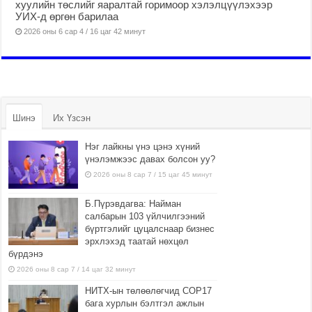
хуулийн төслийг яаралтай горимоор хэлэлцүүлэхээр
УИХ-д өргөн барилаа
2026 оны 6 сар 4 / 16 цаг 42 минут
Шинэ
Их Үзсэн
Нэг лайкны үнэ цэнэ хүний
үнэлэмжээс давах болсон уу?
2026 оны 8 сар 7 / 15 цаг 45 минут
Б.Пүрэвдагва: Найман
салбарын 103 үйлчилгээний
бүртгэлийг цуцалснаар бизнес
эрхлэхэд таатай нөхцөл
бүрдэнэ
2026 оны 8 сар 7 / 14 цаг 32 минут
НИТХ-ын төлөөлөгчид COP17
бага хурлын бэлтгэл ажлын