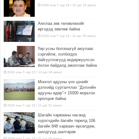
2026 оны 7 сар 19 / 15 цаг 15 минут
Аяллаа зөв төлөвлөхийг
иргэдэд зөвлөж байна
2026 оны 7 сар 16 / 11 цаг 50 минут
Үер усны болзошгүй аюулаас
сэргийлж, холбогдох
байгууллагууд өндөржүүлсэн
бэлэн байдалд ажиллаж байна
2026 оны 7 сар 15 / 13 цаг 06 минут
Монгол адууны үнэ цэнийг
дэлхийд сурталчлах “Дэлхийн
адууны өдөр”-т 15000 морьтон
оролцож байна
2026 оны 7 сар 15 / 11 цаг 51 минут
Шагайн харвааны насанд
хүрэгчдийн багийн төрөлд 106
багийн 848 харваач өрсөлдөж,
шилдгүүд шалгарав
2026 оны 7 сар 15 / 11 цаг 45 минут