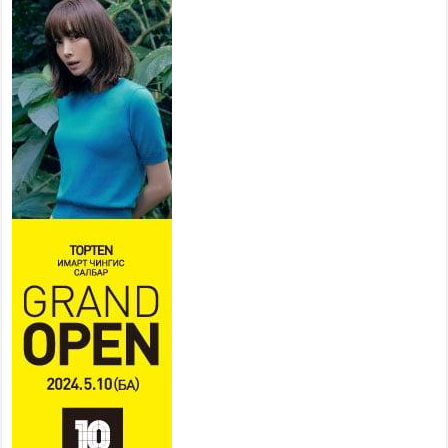
Наадмын амралтын өдрүүдэд
нийслэлийн эрүүл мэндийн
байгууллагууд дараах
хуваарийн дагуу ажиллана
2026 оны 7 сар 15 / 11 цаг 18 минут
Үндэсний их баяр наадам
эхэллээ
2026 оны 7 сар 15 / 11 цаг 14 минут
Үер усны аюулаас сэргийлж, нийслэлийн Онцгой
байдлын газрын 162 алба хаагч үүрэг гүйцэтгэж
байна
2026 оны 7 сар 15 / 11 цаг 07 минут
Үндэсний их сурын харваанд 850 харваач цэц
мэргэнээ сорьж байна
2026 оны 7 сар 15 / 11 цаг 03 минут
Төв цэнгэлдэхийн эргэн тойронд
2026 оны 7 сар 15 / 10 цаг 58 минут
Үндэсний их баяр наадмын шагайн харваа
насанд хүрэгчдийн багийн харваагаар
үргэлжилж байна