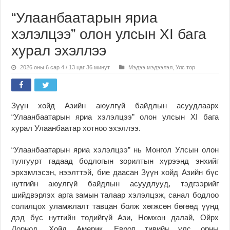
“Улаанбаатарын яриа
хэлэлцээ” олон улсын XI бага
хурал эхэллээ
2026 оны 6 сар 4 / 13 цаг 36 минут
Мэдээ мэдээлэл
,
Улс төр
Зүүн хойд Азийн аюулгүй байдлын асуудлаарх
“Улаанбаатарын яриа хэлэлцээ” олон улсын XI бага
хурал Улаанбаатар хотноо эхэллээ.
“Улаанбаатарын яриа хэлэлцээ” нь Монгол Улсын олон
тулгуурт гадаад бодлогын зорилтын хүрээнд энхийг
эрхэмлэсэн, нээлттэй, бие даасан Зүүн хойд Азийн бүс
нутгийн аюулгүй байдлын асуудлууд, тэдгээрийг
шийдвэрлэх арга замын талаар хэлэлцэж, санал бодлоо
солилцох уламжлалт тавцан болж хөгжсөн бөгөөд үүнд
дэд бүс нутгийн төдийгүй Ази, Номхон далай, Ойрх
Дорнод, Хойд Америк, Европ тивийн улс орны