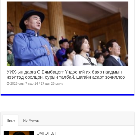
УИХ-ын дарга С.Бямбацогт Үндэсний их баяр наадмын
нээлтэд оролцон, сурын талбай, шагайн асарт зочиллоо
2026 оны 7 сар 14 / 17 цаг 26 минут
Шинэ
Их Үзсэн
ЭМГЭНЭЛ