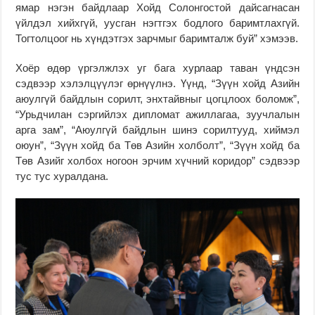
ямар нэгэн байдлаар Хойд Солонгостой дайсагнасан
үйлдэл хийхгүй, уусган нэгтгэх бодлого баримтлахгүй.
Тогтолцоог нь хүндэтгэх зарчмыг баримталж буй” хэмээв.
Хоёр өдөр үргэлжлэх уг бага хурлаар таван үндсэн
сэдвээр хэлэлцүүлэг өрнүүлнэ. Үүнд, “Зүүн хойд Азийн
аюулгүй байдлын сорилт, энхтайвныг цогцлоох боломж”,
“Урьдчилан сэргийлэх дипломат ажиллагаа, зуучлалын
арга зам”, “Аюулгүй байдлын шинэ сорилтууд, хиймэл
оюун”, “Зүүн хойд ба Төв Азийн холболт”, “Зүүн хойд ба
Төв Азийг холбох ногоон эрчим хүчний коридор” сэдвээр
тус тус хуралдана.