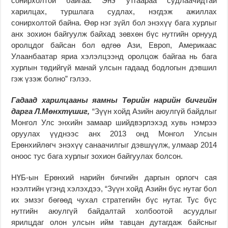
сонирхолтой байгаа. Энэ утгаараа судлаачидтай
харилцах, туршлага судлах, нэгдэж ажиллах
сонирхолтой байна. Өөр нэг зүйл бол энэхүү бага хурлыг
анх зохион байгуулж байхад зөвхөн бүс нутгийн орнууд
оролцдог байсан бол өдгөө Ази, Европ, Америкаас
Улаанбаатар яриа хэлэлцээнд оролцож байгаа нь бага
хурлын төдийгүй манай улсын гадаад бодлогын дэвшил
гэж үзэж болно” гэлээ.
Гадаад харилцааны яамны Төрийн нарийн бичгийн
дарга Л.Мөнхтүшиг,
“Зүүн хойд Азийн аюулгүй байдлыг
Монгол Улс энхийн замаар шийдвэрлэхэд хувь нэмрээ
оруулах үүднээс анх 2013 онд Монгол Улсын
Ерөнхийлөгч энэхүү санаачилгыг дэвшүүлж, улмаар 2014
оноос тус бага хурлыг зохион байгуулах болсон.
НҮБ-ын Ерөнхий нарийн бичгийн даргын орлогч сая
нээлтийн үгэнд хэлэхдээ, “Зүүн хойд Азийн бүс нутаг бол
их эмзэг бөгөөд чухал стратегийн бүс нутаг. Тус бүс
нутгийн аюулгүй байдалтай холбоотой асуудлыг
ярилцдаг олон улсын ийм тавцан дутагдаж байсныг