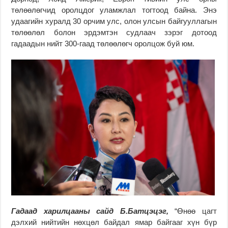
төлөөлөгчид оролцдог уламжлал тогтоод байна. Энэ
удаагийн хуралд 30 орчим улс, олон улсын байгууллагын
төлөөлөл болон эрдэмтэн судлаач зэрэг дотоод
гадаадын нийт 300-гаад төлөөлөгч оролцож буй юм.
Гадаад харилцааны сайд Б.Батцэцэг,
“Өнөө цагт
дэлхий нийтийн нөхцөл байдал ямар байгааг хүн бүр