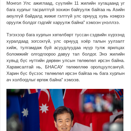
Монгол Улс ажиглаад, сүүлийн 11 жилийн хугацаанд уг
бага хурлыг тасралтгүй зохион байгуулж байгаа нь Азийн
аюулгүй байдалд жижиг гэлтгүй улс орнууд хувь нэмрээ
оруулж болдог гэдгийг харуулж байна” хэмээн үнэллээ.
Тэгэхээр бага хурлын хөтөлбөрт туссан сэдвийн хүрээнд
хуралдаад зогсохгүй, улс орнууд хоёр талын уулзалт
хийж, тулгамдаж буй асуудлуудаа нүүр тулж ярилцах
боломжийг олгодгоороо давуу тал болдог. Энэ жилийн
хувьд бүс нутгийн дөрвөн улсын төлөөлөл ирсэн байна.
Харамсалтай нь, БНАСАУ төлөөллөө оролцуулсангүй.
Харин бүс бүсээс төлөөлөл ирсэн байгаа нь бага хурлын
ач холбогдлыг өргөж байна” хэмээв.