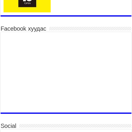
2026 оны 7 сар 15 / 10 цаг 52 минут
Үндэсний их баяр наадмын хүчит бөхийн
барилдаан эхэллээ
2026 оны 7 сар 15 / 10 цаг 46 минут
Facebook хуудас
Үндэсний хувцасны өдрийг тохиолдуулан
“Дээлтэй монгол наадам” боллоо
2026 оны 7 сар 15 / 10 цаг 41 минут
МОНГОЛ УЛСЫН ЕРӨНХИЙ САЙД Н.УЧРАЛ
БАЯР НААДМЫН НЭЭЛТЭД ОРОЛЦОЖ,
НААДАМЧИН ОЛОНД МЭНДЧИЛГЭЭ
ДЭВШҮҮЛЭВ
2026 оны 7 сар 14 / 17 цаг 56 минут
МОНГОЛ УЛСЫН ЕРӨНХИЙ САЙД Н.УЧРАЛ
БҮГД НАЙРАМДАХ СОЛОНГОС УЛСЫН
ЕРӨНХИЙЛӨГЧ И ЖЭ МЁН-Д БАРААЛХАВ
2026 оны 7 сар 14 / 17 цаг 51 минут
ТӨРИЙН ДАЛБААНЫ ӨДӨРТ ЗОРИУЛСАН
ЦЭРГИЙН ЁСЛОЛЫН ЖАГСААЛ БОЛЛОО
Social
2026 оны 7 сар 14 / 17 цаг 47 минут