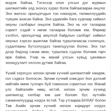
мэдэж байгаа. Тэгэхээр олон улсын дэг журмын
шилжилтийн үед энэхүү хурал болж байгаагаараа онцлог.
Энэ жилээс оролцогчдын тоо нэмэгдэж, төлөөллүүдийн
түвшин ахисан байна. Энэ удаагийн бага хурлаар хиймэл
оюуны салбарыг онцолж байгаа. Энэ нь нэг талаараа
сорилт хэдий ч нөгөө талаараа боломж юм. Өөрөөр
хэлбэл, оролцогчид аюулгүй байдлын салбарт хиймэл
оюуныг хэрхэн ашиглаж байгаа туршлагаасаа солилцох,
судалгааны бүтээлүүдээ танилцуулах болно. Энэ тал
дээр бидэнд санаа авах, туршлага судлах боломж гарч
ирж байна. Учир нь манай улсын хувьд цахимын
зохицуулалт нэлээн дутмаг байгаа.
Үүний зэрэгцээ ногоон эрчим хүчний шилжилтийг хөндөж,
гол сэдвээ болгосон. Эрчим хүчний хомсдол бол дэлхий
нийтийн өмнө тулгарч буй томоохон сорилтын нэг. Манай
улс байгалийн нөөц ихтэй, ногоон эрчим хүчинд
шилжихэд хялбар юм шиг боловч бүс нутгийн
санаачилгуудад нэгдэх ёстой. Тэр утгаараа БНХАУ болон
Төв Азийн эрчим хүчний ногоон коридорт нэгдэх