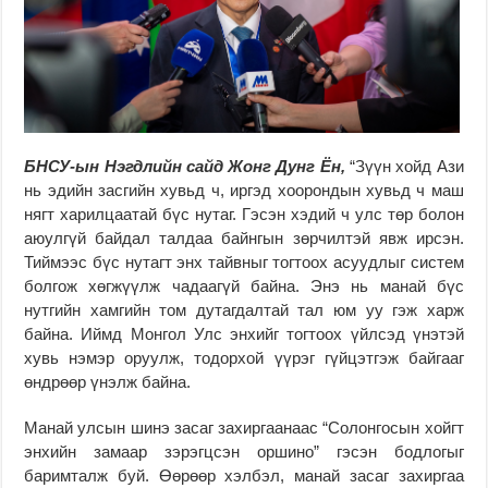
БНСУ-ын Нэгдлийн сайд Жонг Дунг Ён,
“Зүүн хойд Ази
нь эдийн засгийн хувьд ч, иргэд хоорондын хувьд ч маш
нягт харилцаатай бүс нутаг. Гэсэн хэдий ч улс төр болон
аюулгүй байдал талдаа байнгын зөрчилтэй явж ирсэн.
Тиймээс бүс нутагт энх тайвныг тогтоох асуудлыг систем
болгож хөгжүүлж чадаагүй байна. Энэ нь манай бүс
нутгийн хамгийн том дутагдалтай тал юм уу гэж харж
байна. Иймд Монгол Улс энхийг тогтоох үйлсэд үнэтэй
хувь нэмэр оруулж, тодорхой үүрэг гүйцэтгэж байгааг
өндрөөр үнэлж байна.
Манай улсын шинэ засаг захиргаанаас “Солонгосын хойгт
энхийн замаар зэрэгцсэн оршино” гэсэн бодлогыг
баримталж буй. Өөрөөр хэлбэл, манай засаг захиргаа