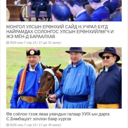
МОНГОЛ УЛСЫН ЕРӨНХИЙ САЙД Н.УЧРАЛ БҮГД
НАЙРАМДАХ СОЛОНГОС УЛСЫН ЕРӨНХИЙЛӨГЧ И
ЖЭ МЁН-Д БАРААЛХАВ
2026 оны 7 сар 14 / 17 цаг 51 минут
Өв соёлоо тээж яваа уяачдын галаар УИХ-ын дарга
С.Бямбацогт зочлон баяр хүргэв
2026 оны 7 сар 14 / 17 цаг 40 минут