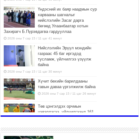
Үндэсний их баяр наадмын сур
харвааны шагналыг
нийслэлийн Засаг дарга
бөгөөд Улаанбаатар хотын
Захирагч Б.Пүрэвдагва гардууллаа
2026 оны 7 сар 15 / 11 цаг 41 минут
Нийслэлийн Эрүүл мэндийн
газраас 45 баг иргэдэд
тусламж, үйлчилгээ үзүүлж
байна
2026 оны 7 сар 15 / 11 цаг 30 минут
Хүчит бөхийн барилдааны
тавын даваа үргэлжилж байна
2026 оны 7 сар 15 / 11 цаг 26 минут
Төв цэнгэлдэх орчмын
цэвэрлэгээ, үйлчилгээнд 161
ажилтан, 27 техниктэй
ажиллаж байна
2026 оны 7 сар 15 / 11 цаг 22 минут