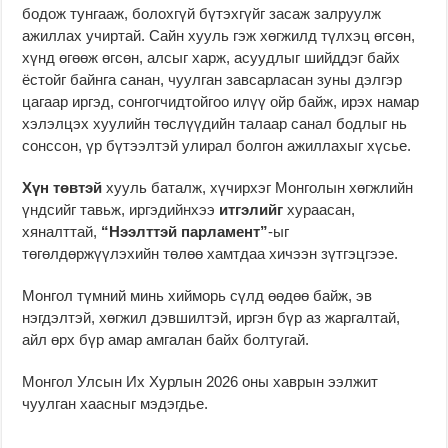
бодож тунгааж, болохгүй бүтэхгүйг засаж залруулж
ажиллах учиртай. Сайн хууль гэж хөгжилд түлхэц өгсөн,
хүнд өгөөж өгсөн, алсыг харж, асуудлыг шийддэг байх
ёстойг байнга санан, чуулган завсарласан зуны дэлгэр
цагаар иргэд, сонгогчидтойгоо илүү ойр байж, ирэх намар
хэлэлцэх хуулийн төслүүдийн талаар санал бодлыг нь
сонссон, үр бүтээлтэй улирал болгон ажиллахыг хүсье.
Хүн төвтэй
хууль баталж, хүчирхэг Монголын хөгжлийн
үндсийг тавьж, иргэдийнхээ
итгэлийг
хураасан,
хяналттай,
“Нээлттэй парламент”
-ыг
төгөлдөржүүлэхийн төлөө хамтдаа хичээн зүтгэцгээе.
Монгол түмний минь хийморь сүлд өөдөө байж, эв
нэгдэлтэй, хөгжил дэвшилтэй, иргэн бүр аз жаргалтай,
айл өрх бүр амар амгалан байх болтугай.
Монгол Улсын Их Хурлын 2026 оны хаврын ээлжит
чуулган хаасныг мэдэгдье.