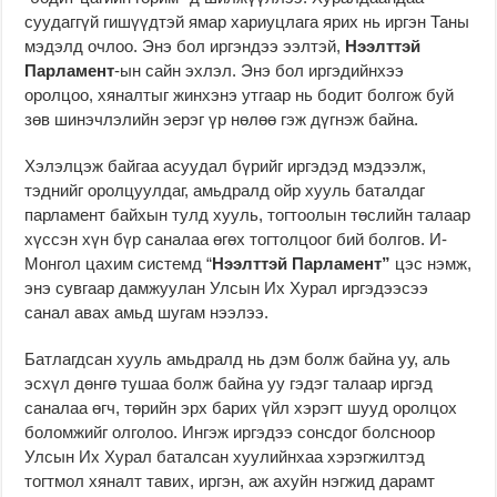
суудаггүй гишүүдтэй ямар хариуцлага ярих нь иргэн Таны
мэдэлд очлоо. Энэ бол иргэндээ ээлтэй,
Нээлттэй
Парламент
-ын сайн эхлэл. Энэ бол иргэдийнхээ
оролцоо, хяналтыг жинхэнэ утгаар нь бодит болгож буй
зөв шинэчлэлийн эерэг үр нөлөө гэж дүгнэж байна.
Хэлэлцэж байгаа асуудал бүрийг иргэдэд мэдээлж,
тэднийг оролцуулдаг, амьдралд ойр хууль баталдаг
парламент байхын тулд хууль, тогтоолын төслийн талаар
хүссэн хүн бүр саналаа өгөх тогтолцоог бий болгов. И-
Монгол цахим системд “
Нээлттэй Парламент”
цэс нэмж,
энэ сувгаар дамжуулан Улсын Их Хурал иргэдээсээ
санал авах амьд шугам нээлээ.
Батлагдсан хууль амьдралд нь дэм болж байна уу, аль
эсхүл дөнгө тушаа болж байна уу гэдэг талаар иргэд
саналаа өгч, төрийн эрх барих үйл хэрэгт шууд оролцох
боломжийг олголоо. Ингэж иргэдээ сонсдог болсноор
Улсын Их Хурал баталсан хуулийнхаа хэрэгжилтэд
тогтмол хяналт тавих, иргэн, аж ахуйн нэгжид дарамт