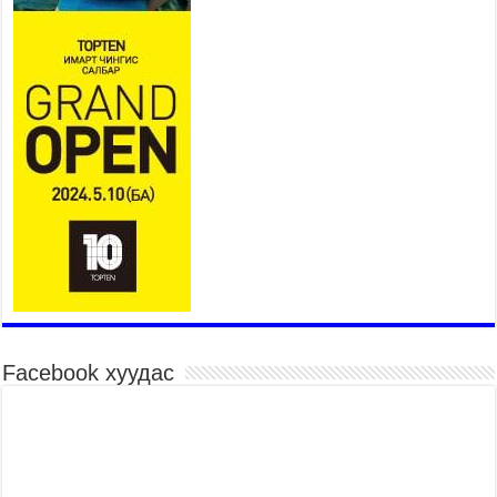
2026 оны 7 сар 15 / 11 цаг 07 минут
Үндэсний их сурын харваанд 850 харваач цэц
мэргэнээ сорьж байна
2026 оны 7 сар 15 / 11 цаг 03 минут
Төв цэнгэлдэхийн эргэн тойронд
2026 оны 7 сар 15 / 10 цаг 58 минут
Үндэсний их баяр наадмын шагайн харваа
насанд хүрэгчдийн багийн харваагаар
үргэлжилж байна
2026 оны 7 сар 15 / 10 цаг 52 минут
Үндэсний их баяр наадмын хүчит бөхийн
барилдаан эхэллээ
2026 оны 7 сар 15 / 10 цаг 46 минут
Үндэсний хувцасны өдрийг тохиолдуулан
Facebook хуудас
“Дээлтэй монгол наадам” боллоо
2026 оны 7 сар 15 / 10 цаг 41 минут
МОНГОЛ УЛСЫН ЕРӨНХИЙ САЙД Н.УЧРАЛ
БАЯР НААДМЫН НЭЭЛТЭД ОРОЛЦОЖ,
НААДАМЧИН ОЛОНД МЭНДЧИЛГЭЭ