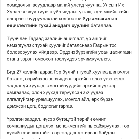
хомсдолын асуудлаар манай улсад чуулна. Улсын Их
Хурал энэхүү түүхэн үйл явдлыг угтаж, хүлэмжийн хийн
ялгарлыг бууруулахтай холбоотой
Уур амьсгалын
өөрчлөлтийн тухай анхдагч хуулий
г баталлаа.
Түүнчлэн Гадаад зээлийн ашиглалт, үр ашгийг
нэмэгдүүлэх тухай хуулийг баталснаар Газрын тос
боловсруулах үйлдвэр, Эрдэнэбүрэнгийн усан цахилгаан
станц зэрэг томоохон төслүүдээ эрчимжүүллээ.
Бид 27 жилийн дараа Гэр бүлийн тухай хуулиа шинэчлэн
баталж, өөрийнхөө зөрчигдсөн эрхийн төлөө үгээ хэлж
чаддаггүй хүүхэд, эмэгтэйчүүдийн эрхийг шүүхээр
хамгаалах, олон хүүхэд төрүүлсэн эхчүүдээ
ялгалгүйгээр урамшуулах, монгол айл, өрх бүрээ
дэмжсэн цогц бодлогыг гаргав.
Үрэлгэн зардал, нүсэр бүтэцтэй төрийн өмчит
компаниудыг цэгцлэх, менежментийг нь сайжруулах, төр
хувийн хэвшилтэйгээ өрсөлддөг ужгирсан байдлыг