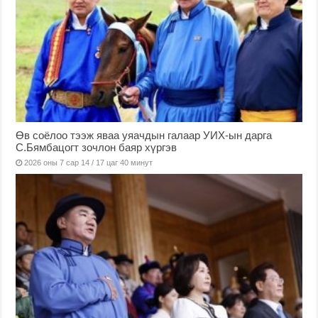
Өв соёлоо тээж яваа уяачдын галаар УИХ-ын дарга
С.Бямбацогт зочлон баяр хүргэв
2026 оны 7 сар 14 / 17 цаг 40 минут