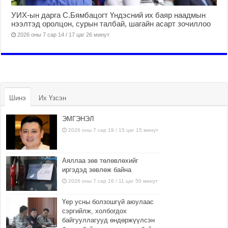
УИХ-ын дарга С.Бямбацогт Үндэсний их баяр наадмын
нээлтэд оролцон, сурын талбай, шагайн асарт зочиллоо
2026 оны 7 сар 14 / 17 цаг 26 минут
Шинэ
Их Үзсэн
ЭМГЭНЭЛ
2026 оны 7 сар 19 / 15 цаг 15 минут
Аяллаа зөв төлөвлөхийг
иргэдэд зөвлөж байна
2026 оны 7 сар 16 / 11 цаг 50 минут
Үер усны болзошгүй аюулаас
сэргийлж, холбогдох
байгууллагууд өндөржүүлсэн