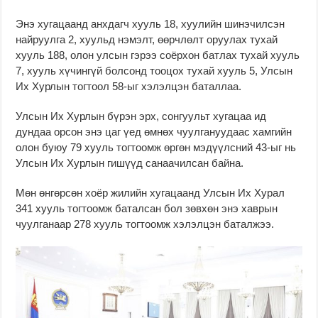
Энэ хугацаанд анхдагч хууль 18, хуулийн шинэчилсэн
найруулга 2, хуульд нэмэлт, өөрчлөлт оруулах тухай
хууль 188, олон улсын гэрээ соёрхон батлах тухай хууль
7, хууль хүчингүй болсонд тооцох тухай хууль 5, Улсын
Их Хурлын тогтоол 58-ыг хэлэлцэн баталлаа.
Улсын Их Хурлын бүрэн эрх, сонгуульт хугацаа ид
дундаа орсон энэ цаг үед өмнөх чуулгануудаас хамгийн
олон буюу 79 хууль тогтоомж өргөн мэдүүлсний 43-ыг нь
Улсын Их Хурлын гишүүд санаачилсан байна.
Мөн өнгөрсөн хоёр жилийн хугацаанд Улсын Их Хурал
341 хууль тогтоомж баталсан бол зөвхөн энэ хаврын
чуулганаар 278 хууль тогтоомж хэлэлцэн баталжээ.