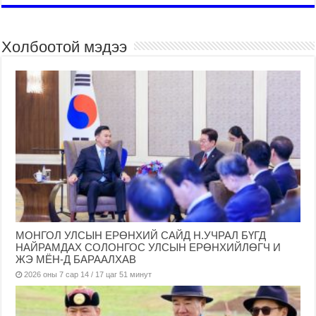
Холбоотой мэдээ
МОНГОЛ УЛСЫН ЕРӨНХИЙ САЙД Н.УЧРАЛ БҮГД
НАЙРАМДАХ СОЛОНГОС УЛСЫН ЕРӨНХИЙЛӨГЧ И
ЖЭ МЁН-Д БАРААЛХАВ
2026 оны 7 сар 14 / 17 цаг 51 минут