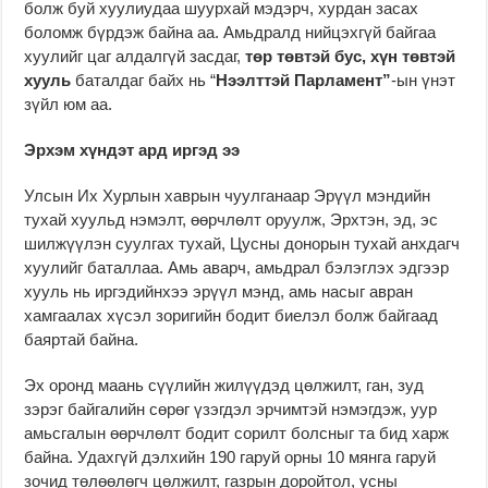
болж буй хуулиудаа шуурхай мэдэрч, хурдан засах
боломж бүрдэж байна аа. Амьдралд нийцэхгүй байгаа
хуулийг цаг алдалгүй засдаг,
төр төвтэй бус, хүн төвтэй
хууль
баталдаг байх нь “
Нээлттэй Парламент”
-ын үнэт
зүйл юм аа.
Эрхэм хүндэт ард иргэд ээ
Улсын Их Хурлын хаврын чуулганаар Эрүүл мэндийн
тухай хуульд нэмэлт, өөрчлөлт оруулж, Эрхтэн, эд, эс
шилжүүлэн суулгах тухай, Цусны донорын тухай анхдагч
хуулийг баталлаа. Амь аварч, амьдрал бэлэглэх эдгээр
хууль нь иргэдийнхээ эрүүл мэнд, амь насыг авран
хамгаалах хүсэл зоригийн бодит биелэл болж байгаад
баяртай байна.
Эх оронд маань сүүлийн жилүүдэд цөлжилт, ган, зуд
зэрэг байгалийн сөрөг үзэгдэл эрчимтэй нэмэгдэж, уур
амьсгалын өөрчлөлт бодит сорилт болсныг та бид харж
байна. Удахгүй дэлхийн 190 гаруй орны 10 мянга гаруй
зочид төлөөлөгч цөлжилт, газрын доройтол, усны