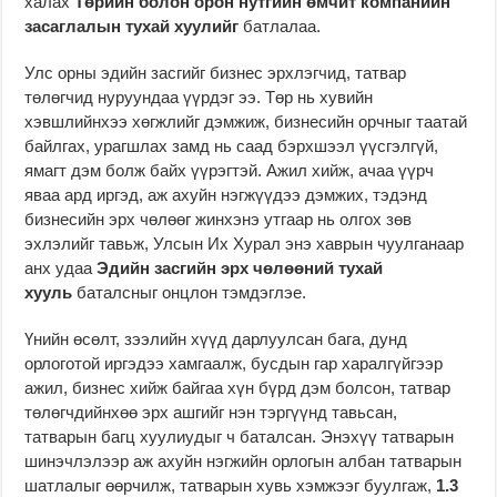
халах
Төрийн болон орон нутгийн өмчит компанийн
засаглалын тухай хуулийг
батлалаа.
Улс орны эдийн засгийг бизнес эрхлэгчид, татвар
төлөгчид нуруундаа үүрдэг ээ. Төр нь хувийн
хэвшлийнхээ хөгжлийг дэмжиж, бизнесийн орчныг таатай
байлгах, урагшлах замд нь саад бэрхшээл үүсгэлгүй,
ямагт дэм болж байх үүрэгтэй. Ажил хийж, ачаа үүрч
яваа ард иргэд, аж ахуйн нэгжүүдээ дэмжих, тэдэнд
бизнесийн эрх чөлөөг жинхэнэ утгаар нь олгох зөв
эхлэлийг тавьж, Улсын Их Хурал энэ хаврын чуулганаар
анх удаа
Эдийн засгийн эрх чөлөөний тухай
хууль
баталсныг онцлон тэмдэглэе.
Үнийн өсөлт, зээлийн хүүд дарлуулсан бага, дунд
орлоготой иргэдээ хамгаалж, бусдын гар харалгүйгээр
ажил, бизнес хийж байгаа хүн бүрд дэм болсон, татвар
төлөгчдийнхөө эрх ашгийг нэн тэргүүнд тавьсан,
татварын багц хуулиудыг ч баталсан. Энэхүү татварын
шинэчлэлээр аж ахуйн нэгжийн орлогын албан татварын
шатлалыг өөрчилж, татварын хувь хэмжээг буулгаж,
1.3