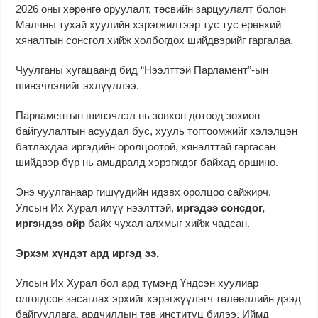
2026 оны хөрөнгө оруулалт, төсвийн зарцуулалт болон
Малчны тухай хуулийн хэрэгжилтээр тус тус ерөнхий
хяналтын сонсгол хийж холбогдох шийдвэрийг гаргалаа.
Чуулганы хугацаанд бид “Нээлттэй Парламент”-ын
шинэчлэлийг эхлүүллээ.
Парламентын шинэчлэл нь зөвхөн дотоод зохион
байгуулалтын асуудал бус, хууль тогтоомжийг хэлэлцэн
батлахдаа иргэдийн оролцоотой, хяналттай гаргасан
шийдвэр бүр нь амьдралд хэрэгждэг байхад оршино.
Энэ чуулганаар гишүүдийн идэвх оролцоо сайжирч,
Улсын Их Хурал илүү нээлттэй,
иргэдээ сонсдог,
иргэндээ ойр
байх чухал алхмыг хийж чадсан.
Эрхэм хүндэт ард иргэд ээ,
Улсын Их Хурал бол ард түмэнд Үндсэн хуулиар
олгогдсон засаглах эрхийг хэрэгжүүлэгч төлөөллийн дээд
байгууллага, ардчиллын төв институц билээ. Иймд