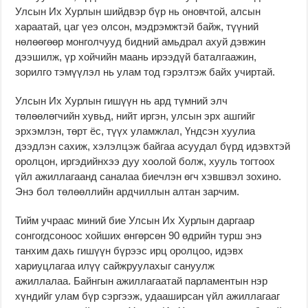
Улсын Их Хурлын шийдвэр бүр нь оновчтой, алсын
хараатай, цаг үеэ олсон, мэдрэмжтэй байж, түүний
нөлөөгөөр монголчууд бидний амьдрал ахуй дэвжин
дээшилж, үр хойчийн маань ирээдүй баталгаажин,
зорилго тэмүүлэл нь улам тод гэрэлтэж байх учиртай.
Улсын Их Хурлын гишүүн нь ард түмний элч
төлөөлөгчийн хувьд, нийт иргэн, улсын эрх ашгийг
эрхэмлэн, төрт ёс, түүх уламжлал, Үндсэн хуулиа
дээдлэн сахиж, хэлэлцэж байгаа асуудал бүрд идэвхтэй
оролцон, иргэдийнхээ дуу хоолой болж, хууль тогтоох
үйл ажиллагаанд саналаа биечлэн өгч хэвшвэл зохино.
Энэ бол төлөөллийн ардчиллын алтан зарчим.
Тийм учраас миний бие Улсын Их Хурлын даргаар
сонгогдсоноос хойших өнгөрсөн 90 өдрийн турш энэ
танхим дахь гишүүн бүрээс ирц оролцоо, идэвх
хариуцлагаа илүү сайжруулахыг сануулж
ажиллалаа. Байнгын ажиллагаатай парламентын нэр
хүндийг улам бүр сэргээж, удааширсан үйл ажиллагааг