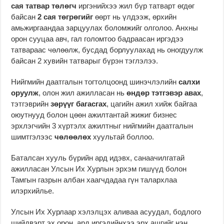
сая татвар төлөгч
иргэнийхээ жил бүр татварт өгдөг
байсан
2 сая төгрөгийг
өөрт нь үлдээж, өрхийн
амьжиргаандаа зарцуулах боломжийг олголоо. Анхны
орон сууцаа авч, гал голомтоо бадраасан иргэдээ
татвараас чөлөөлж, бусдад борлуулахад нь оногдуулж
байсан 2 хувийн татварыг бүрэн тэглэлээ.
Нийгмийн даатгалын тогтолцоонд шинэчлэлийн
салхи
оруулж
, олон жил ажилласан нь
өндөр тэтгэвэр авах
,
тэтгэврийн
зөрүүг багасгах
, цагийн ажил хийж байгаа
оюутнууд болон цөөн ажилтантай жижиг бизнес
эрхлэгчийн 3 хүртэлх ажилтныг нийгмийн даатгалын
шимтгэлээс
чөлөөлөх
хуультай боллоо.
Баталсан хууль бүрийн ард идэвх, санаачилгатай
ажилласан Улсын Их Хурлын эрхэм гишүүд болон
Тамгын газрын албан хаагчдадаа гүн талархлаа
илэрхийлье.
Улсын Их Хурлаар хэлэлцэх аливаа асуудал, бодлого
шийдвэрт эх орон, ард иргэдийнхээ эрх ашгийг нэн