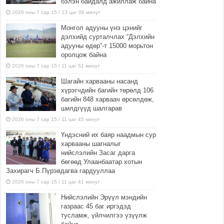
бэлэн байдалд ажиллаж байна
2026 оны 7 сар 15 / 13 цаг 06 минут
Монгол адууны үнэ цэнийг
дэлхийд сурталчлах “Дэлхийн
адууны өдөр”-т 15000 морьтон
оролцож байна
2026 оны 7 сар 15 / 11 цаг 51 минут
Шагайн харвааны насанд
хүрэгчдийн багийн төрөлд 106
багийн 848 харваач өрсөлдөж,
шилдгүүд шалгарав
2026 оны 7 сар 15 / 11 цаг 45 минут
Үндэсний их баяр наадмын сур
харвааны шагналыг
нийслэлийн Засаг дарга
бөгөөд Улаанбаатар хотын
Захирагч Б.Пүрэвдагва гардууллаа
2026 оны 7 сар 15 / 11 цаг 41 минут
Нийслэлийн Эрүүл мэндийн
газраас 45 баг иргэдэд
тусламж, үйлчилгээ үзүүлж