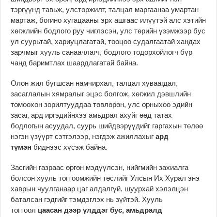
тэргүүнд тавьж, улстөржилт, талцал маргаанаа умартан
мартаж, богино хугацааны эрх ашгаас илүүтэй алс хэтийн
хөгжлийн бодлого руу чиглэсэн, улс төрийн үзэмжээр бус
ул суурьтай, хариуцлагатай, тооцоо судалгаатай хандах
зарчмыг хууль санаачлагч, бодлого тодорхойлогч бүр
чанд баримтлах шаардлагатай байна.
Олон жил бугшсан намчирхал, талцал хуваагдал,
засаглалын хямралыг эцэс болгож, хөгжил дэвшлийн
томоохон зорилтууддаа төвлөрөн, улс орныхоо эдийн
засаг, ард иргэдийнхээ амьдрал ахуйг өөд татах
бодлогын асуудал, суурь шийдвэрүүдийг гаргахын төлөө
нэгэн үзүүрт сэтгэлээр, нэгдэж ажиллахыг
ард
түмэн
биднээс хүсэж байна.
Засгийн газраас өргөн мэдүүлсэн, нийгмийн захиалга
болсон хууль тогтоомжийн төслийг Улсын Их Хурал энэ
хаврын чуулганаар цаг алдалгүй, шуурхай хэлэлцэн
баталсан гэдгийг тэмдэглэх нь зүйтэй. Хууль
тогтоол
цаасан дээр үлддэг бус, амьдралд