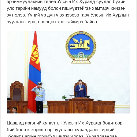
эрчимжүүлэхийн төлөө Улсын Их Хуралд суудал бүхий
улс төрийн намууд болон гишүүдтэйгээ хамтарч хичээн
зүтгэлээ. Үүний үр дүн ч эхнээсээ гарч Улсын Их Хурлын
чуулганы ирц, оролцоо эрс сайжирч байна.
Цаашид иргэний хяналтыг Улсын Их Хуралд бодитоор
бий болгох зорилгоор чуулганы хуралдааны ирцийг
“бодит цагийн горим”-д шилжүүллээ. Хуралдаандаа