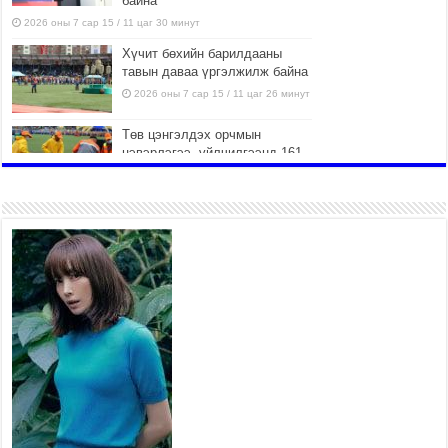
байна
2026 оны 7 сар 15 / 11 цаг 30 минут
Хүчит бөхийн барилдааны
тавын даваа үргэлжилж байна
2026 оны 7 сар 15 / 11 цаг 26 минут
Төв цэнгэлдэх орчмын
цэвэрлэгээ, үйлчилгээнд 161
ажилтан, 27 техниктэй
ажиллаж байна
2026 оны 7 сар 15 / 11 цаг 22 минут
Наадмын амралтын өдрүүдэд
нийслэлийн эрүүл мэндийн
байгууллагууд дараах
хуваарийн дагуу ажиллана
2026 оны 7 сар 15 / 11 цаг 18 минут
Үндэсний их баяр наадам эхэллээ
2026 оны 7 сар 15 / 11 цаг 14 минут
Үер усны аюулаас сэргийлж, нийслэлийн Онцгой
байдлын газрын 162 алба хаагч үүрэг гүйцэтгэж
байна