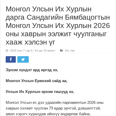
Монгол Улсын Их Хурлын
дарга Сандагийн Бямбацогтын
Монгол Улсын Их Хурлын 2026
оны хаврын ээлжит чуулганыг
хааж хэлсэн үг
2026 оны 7 сар 6 / 10 цаг 43 минут
Улс төр
Эрхэм хүндэт ард иргэд ээ,
Монгол Улсын Ерөнхий сайд аа,
Улсын Их Хурлын эрхэм гишүүд ээ,
Монгол Улсын ес дэх удаагийн парламентын 2026 оны
хаврын ээлжит чуулган 79 өдөр эрчтэй, дэвшилттэй,
ажил хэрэгч хуралдаж ийнхүү өндөрлөж байна.