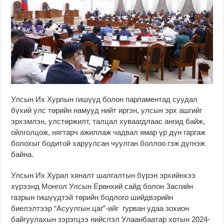
Улсын Их Хурлын гишүүд болон парламентад суудал
бүхий улс төрийн намууд нийт иргэн, улсын эрх ашгийг
эрхэмлэн, улстөржилт, талцал хуваагдлаас ангид байж,
ойлголцож, нягтарч ажиллаж чадвал ямар үр дүн гаргаж
болохыг бодитой харуулсан чуулган боллоо гэж дүгнэж
байна.
Улсын Их Хурал хяналт шалгалтын бүрэн эрхийнхээ
хүрээнд Монгол Улсын Ерөнхий сайд болон Засгийн
газрын гишүүдтэй төрийн бодлого шийдвэрийн
биелэлтээр “Асуулгын цаг”-ийг гурван удаа зохион
байгуулахын зэрэгцээ нийслэл Улаанбаатар хотын 2024-