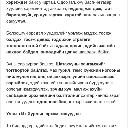
хэрэгждэг
байх учиртай. Одоо гагцхүү Засгийн газар
хуулийн хэрэгжилтэд анхаарч,
нүдэнд үзэгдэж, гарт
баригдахуйц үр дүн гаргаж, хурдтай
ажиллахыг онцлон
сануулъя.
Болзошгүй эрсдэл хүндрэлийг
урьтаж мэдэх, тосож
бэлдэх, тэсэж давах, тодорхой стратеги
төлөвлөгөөтэй
байхыг
гадаад орчин, эдийн засгийн
нөхцөл байдал, өнөөдрийн цаг үе
шаардаж байна.
Зуны сар зургаа биш ээ.
Шатахууны хангамжийг
тогтвортой байлгах, мах гурил, төмс хүнсний ногооны
нийлүүлэлтэд онцгой анхаарч, үнийн савлагаанаас
сэргийлэх,
эдийн засгийн өсөлтийг иргэн бүрд хүргэж,
орлогыг нэмэгдүүлэх,
эрчим хүч, мал аж ахуйн
салбарын ирэх өвлийн бэлтгэлийг
сайтар хангах зэрэг
олон асуудлыг
одооноос бид
анхаарч ажиллах ёстой.
Улсын Их Хурлын эрхэм гишүүд ээ
Та бид ард иргэдийнхээ бодит шүүмжлэлийг хүлээн авч,