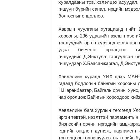
хуралдааны тов, хэлэлцэх асуудал, 
гишүүн бүрийн санал, ирцийн мэдээл
болгосныг онцоллоо.
Хаврын чуулганы хугацаанд нийт 
хорооны, 236 удаагийн ажлын хэсги
төслүүдийг өргөн хүрээнд хэлэлцэн
удаа биечлэн оролцсон гиш
гишүүдийг Д.Энхтуяа тэргүүлсэн б
гишүүдээр Х.Баасанжаргал, Д.Энхтү
Хэвлэлийн хуралд УИХ дахь МАН-ы
гадаад бодлогын байнгын хорооны д
Н.Наранбаатар, Байгаль орчин, хүнс
нар оролцож Байнгын хороодоос хий
Хэвлэлийн бага хурлын төгсгөлд Ул
иргэн төвтэй, нээлттэй парламентын 
бизнесийн орчин, иргэдийн амьжирг
гэдгийг онцлон дүгнэж, парламент
тогтолцоог төлөвшүүлэх нь төрийн б