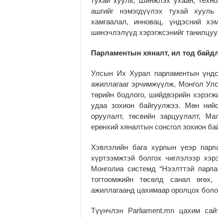
тухай хууль, Шинжлэх ухаан, техно
ашгийг нэмэгдүүлэх тухай хууль
хамгаалал, инновац, үндэсний хэ
шинэчлэлүүд хэрэгжсэнийг танилцуу
Парламентын хяналт, ил тод байд
Улсын Их Хурал парламентын үндсэ
ажиллагааг эрчимжүүлж, Монгол Улс
төрийн бодлого, шийдвэрийн хэрэгжи
удаа зохион байгуулжээ. Мөн ний
оруулалт, төсвийн зарцуулалт, М
ерөнхий хяналтын сонсгол зохион ба
Хэвлэлийн бага хурлын үеэр парл
хүртээмжтэй болгох чиглэлээр хэр
Монголиа системд “Нээлттэй парла
тогтоомжийн төсөлд санал өгөх,
ажиллагаанд цахимаар оролцох боло
Түүнчлэн Parliament.mn цахим са