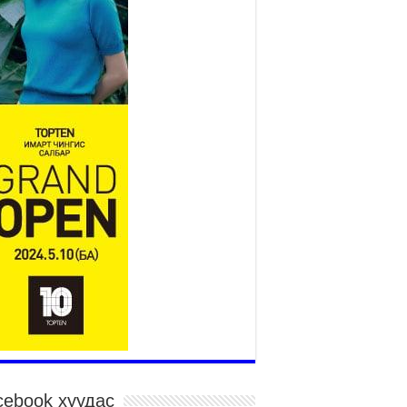
Үндэсний их баяр наадам
эхэллээ
2026 оны 7 сар 15 / 11 цаг 14 минут
р усны аюулаас сэргийлж, нийслэлийн Онцгой
йдлын газрын 162 алба хаагч үүрэг гүйцэтгэж
йна
026 оны 7 сар 15 / 11 цаг 07 минут
дэсний их сурын харваанд 850 харваач цэц
ргэнээ сорьж байна
026 оны 7 сар 15 / 11 цаг 03 минут
в цэнгэлдэхийн эргэн тойронд
026 оны 7 сар 15 / 10 цаг 58 минут
дэсний их баяр наадмын шагайн харваа
санд хүрэгчдийн багийн харваагаар
гэлжилж байна
026 оны 7 сар 15 / 10 цаг 52 минут
дэсний их баяр наадмын хүчит бөхийн
рилдаан эхэллээ
026 оны 7 сар 15 / 10 цаг 46 минут
cebook хуудас