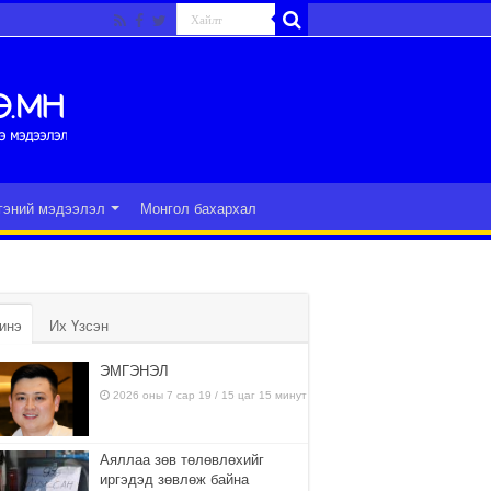
гэний мэдээлэл
Монгол бахархал
инэ
Их Үзсэн
ЭМГЭНЭЛ
2026 оны 7 сар 19 / 15 цаг 15 минут
Аяллаа зөв төлөвлөхийг
иргэдэд зөвлөж байна