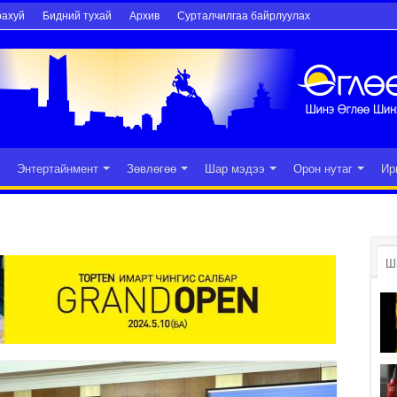
рахуй
Бидний тухай
Архив
Сурталчилгаа байрлуулах
Энтертайнмент
Зөвлөгөө
Шар мэдээ
Орон нутаг
Ир
Ш