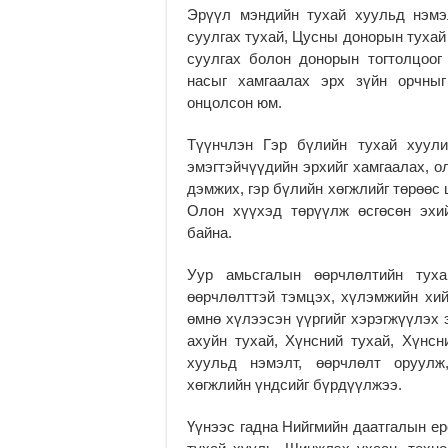
Эрүүл мэндийн тухай хуульд нэмэ
суулгах тухай, Цусны донорын тухай
суулгах болон донорын тогтолцоог
насыг хамгаалах эрх зүйн орчныг
онцолсон юм.
Түүнчлэн Гэр бүлийн тухай хуули
эмэгтэйчүүдийн эрхийг хамгаалах, о
дэмжих, гэр бүлийн хөгжлийг төрөөс
Олон хүүхэд төрүүлж өсгөсөн эхи
байна.
Уур амьсгалын өөрчлөлтийн туха
өөрчлөлттэй тэмцэх, хүлэмжийн хи
өмнө хүлээсэн үүргийг хэрэгжүүлэх 
ахуйн тухай, Хүнсний тухай, Хүнсн
хуульд нэмэлт, өөрчлөлт оруулж
хөгжлийн үндсийг бүрдүүлжээ.
Үүнээс гадна Нийгмийн даатгалын е