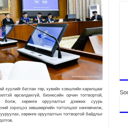
Үн
“Д
2
МО
БА
НА
ДЭ
2
МО
БҮ
ЕР
2
ТӨ
ЦЭ
ай хуулийг батлан төр, хувийн хэвшлийн харилцааг
Soc
2
илтэй өрсөлдөхгүй, бизнесийн орчин тогтвортой,
Өв
й болж, хөрөнгө оруулалтыг дэмжих суурь
да
ний зэрэгцээ зөвшөөрлийн тогтолцоог хөнгөвчилж,
2
ууруулах, хөрөнгө оруулалтын тогтвортой байдлыг
дотгов.
УИ
на