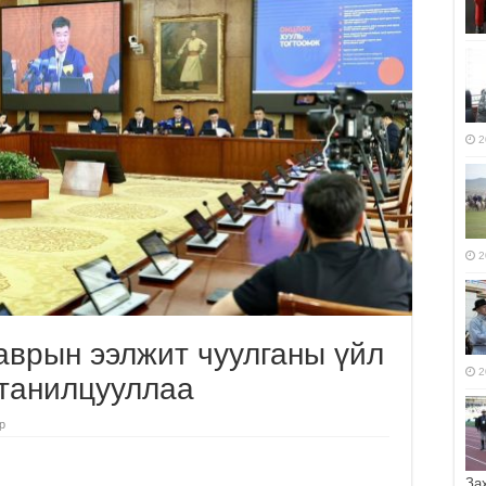
2
2
аврын ээлжит чуулганы үйл
2
 танилцууллаа
р
За