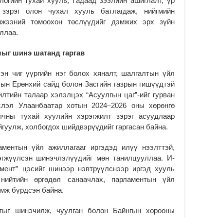
логийн тухай хууль, Гадаад зээлийн ашиглалт, үр
 зэрэг олон чухал хууль батлагдаж, нийгмийн
Мо
Тө
мжээний томоохон төслүүдийг дэмжих эрх зүйн
ёс
ллаа.
2
лыг шинэ шатанд гаргав
Мо
ха
н чиг үүргийн нэг болох хяналт, шалгалтын үйл
2
ын Ерөнхий сайд болон Засгийн газрын гишүүдтэй
Хү
лтийн талаар хэлэлцэх “Асуулгын цаг”-ийг гурван
те
слэл Улаанбаатар хотын 2024–2026 оны хөрөнгө
та
алчны тухай хуулийн хэрэгжилт зэрэг асуудлаар
2
йгуулж, холбогдох шийдвэрүүдийг гаргасан байна.
аментын үйл ажиллагааг иргэдэд илүү нээлттэй,
эгжүүлсэн шинэчлэлүүдийг мөн танилцууллаа. И-
мент” цэсийг шинээр нэвтрүүлснээр иргэд хууль
 нийтийн өргөдөл санаачлах, парламентын үйл
мж бүрдсэн байна.
йтыг шинэчилж, чуулган болон Байнгын хорооны