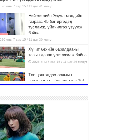
026 оны 7 сар 15 / 11 цаг 41 минут
Нийслэлийн Эрүүл мэндийн
газраас 45 баг иргэдэд
тусламж, үйлчилгээ үзүүлж
байна
026 оны 7 сар 15 / 11 цаг 30 минут
Хүчит бөхийн барилдааны
тавын даваа үргэлжилж байна
2026 оны 7 сар 15 / 11 цаг 26 минут
Төв цэнгэлдэх орчмын
цэвэрлэгээ, үйлчилгээнд 161
ажилтан, 27 техниктэй
ажиллаж байна
026 оны 7 сар 15 / 11 цаг 22 минут
Наадмын амралтын өдрүүдэд
нийслэлийн эрүүл мэндийн
байгууллагууд дараах
хуваарийн дагуу ажиллана
026 оны 7 сар 15 / 11 цаг 18 минут