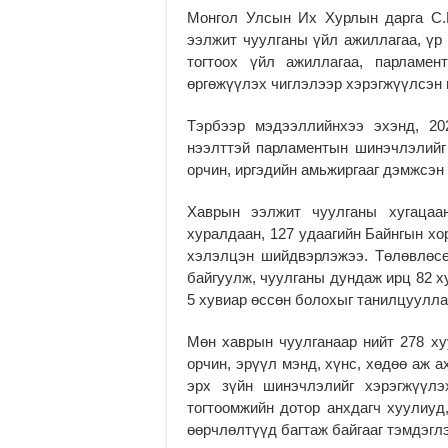
Монгол Улсын Их Хурлын дарга С.Б
ээлжит чуулганы үйл ажиллагаа, үр 
тогтоох үйл ажиллагаа, парламен
өргөжүүлэх чиглэлээр хэрэгжүүлсэн
Тэрбээр мэдээллийнхээ эхэнд, 20
нээлттэй парламентын шинэчлэлийг 
орчин, иргэдийн амьжиргааг дэмжсэн
Хаврын ээлжит чуулганы хугацаа
хуралдаан, 127 удаагийн Байнгын хо
хэлэлцэн шийдвэрлэжээ. Төлөвлөсө
байгуулж, чуулганы дундаж ирц 82 х
5 хувиар өссөн болохыг танилцуулла
Мөн хаврын чуулганаар нийт 278 хуу
орчин, эрүүл мэнд, хүнс, хөдөө аж 
эрх зүйн шинэчлэлийг хэрэгжүүлэ
тогтоомжийн дотор анхдагч хуулиуд
өөрчлөлтүүд багтаж байгааг тэмдэгл