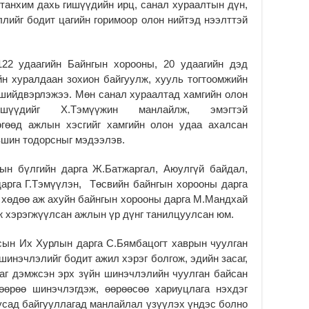
танхим дахь гишүүдийн ирц, санал хураалтын дүн,
лийг бодит цагийн горимоор олон нийтэд нээлттэй
122 удаагийн Байнгын хорооны, 20 удаагийн дэд
йн хуралдаан зохион байгуулж, хууль тогтоомжийн
 шийдвэрлэжээ. Мөн санал хураалтад хамгийн олон
үүдийг Х.Тэмүүжин манлайлж, эмэгтэй
өгөөд ажлын хэсгийг хамгийн олон удаа ахалсан
вшин тодорсныг мэдээлэв.
н бүлгийн дарга Ж.Батжаргал, Аюулгүй байдал,
арга Г.Тэмүүлэн, Төсвийн байнгын хорооны дарга
, хөдөө аж ахуйн байнгын хорооны дарга М.Мандхай
ж хэрэгжүүлсан ажлын үр дүнг танилцуулсан юм.
сын Их Хурлын дарга С.Бямбацогт хаврын чуулган
шинэчлэлийг бодит ажил хэрэг болгож, эдийн засаг,
ааг дэмжсэн эрх зүйн шинэчлэлийн чуулган байсан
 өөрөө шинэчлэгдэж, өөрөөсөө хариуцлага нэхдэг
усад байгууллагад манлайлал үзүүлэх үндэс болно