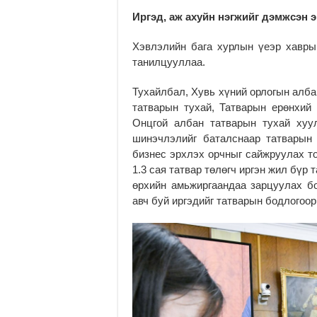
Иргэд, аж ахуйн нэгжийг дэмжсэн 
Хэвлэлийн бага хурлын үеэр хавры
танилцууллаа.
Тухайлбал, Хувь хүний орлогын алба
татварын тухай, Татварын ерөнхий 
Онцгой албан татварын тухай хуу
шинэчлэлийг баталснаар татварын 
бизнес эрхлэх орчныг сайжруулах т
1.3 сая татвар төлөгч иргэн жил бүр 
өрхийн амьжиргаандаа зарцуулах б
авч буй иргэдийг татварын бодлогоо