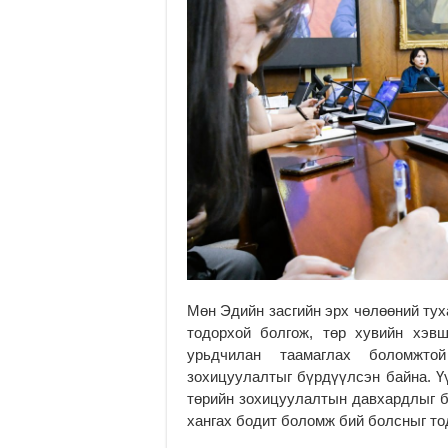
Мөн Эдийн засгийн эрх чөлөөний тух
тодорхой болгож, төр хувийн хэвш
урьдчилан таамаглах боломжто
зохицуулалтыг бүрдүүлсэн байна. Үү
төрийн зохицуулалтын давхардлыг б
хангах бодит боломж бий болсныг то