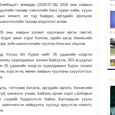
ямбацогт өнөөдөр (2026.07.06) 2026 оны хаврын
2
дүнгийн талаар хэвлэлийн бага хурал хийж, хууль
тын хяналт, ил тод байдал, иргэдийн оролцоог
 шинэчлэлийн талаар мэдээлэл өглөө.
26 оны хаврын ээлжит чуулганыг иргэн төвтэй,
2
бодит ажил хэрэг болгож, эдийн засаг, бизнесийн
 эрх зүйн шинэчлэлийн чуулган болсныг онцлов.
нд Улсын Их Хурал нийт 35 удаагийн нэгдсэн
рооны хуралдааныг зохион байгуулж, 263 асуудлыг
н 35 удаагийн нэгдсэн хуралдааныг бүрэн зохион
увь хүрсэн нь өмнөх намрын чуулганы үзүүлэлтээс
а.
2
ль, тогтоомж баталж, иргэдийн орлого, бизнесийн
ахуй, шинжлэх ухаан, байгаль орчин зэрэг салбарын
х суурийг бүрдүүлсэн байна. Батлагдсан хууль
, шинэчилсэн найруулга, хуульд оруулсан нэмэлт,
2
эв.