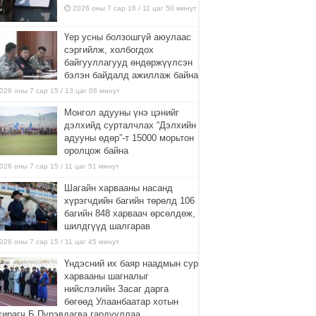
2026 оны 7 сар 16 / 11 цаг 50 минут
Үер усны болзошгүй аюулаас
сэргийлж, холбогдох
байгууллагууд өндөржүүлсэн
бэлэн байдалд ажиллаж байна
026 оны 7 сар 15 / 13 цаг 06 минут
Монгол адууны үнэ цэнийг
дэлхийд сурталчлах “Дэлхийн
адууны өдөр”-т 15000 морьтон
оролцож байна
026 оны 7 сар 15 / 11 цаг 51 минут
Шагайн харвааны насанд
хүрэгчдийн багийн төрөлд 106
багийн 848 харваач өрсөлдөж,
шилдгүүд шалгарав
026 оны 7 сар 15 / 11 цаг 45 минут
Үндэсний их баяр наадмын сур
харвааны шагналыг
нийслэлийн Засаг дарга
бөгөөд Улаанбаатар хотын
хирагч Б.Пүрэвдагва гардууллаа