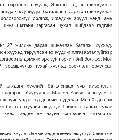
ша
лт, өөрчлөлт оруулж, Эрхтэн, эд, эс шилжүүлэн
2
 анхдагч хуулиудыг баталсан нь эрхтэн шилжүүлэн
 боловсронгуй болгож, иргэдийн эрүүл мэнд, амь
Мо
ба
 шинэ шатанд гаргасан чухал шийдвэр гэдгийг
2
УИ
йг 27 жилийн дараа шинэчлэн баталж, хүүхэд,
Ул
лон хүүхэд төрүүлсэн эхчүүдийг ялгаварлалгүйгээр
хү
 цогцоор нь дэмжих эрх зүйн орчин бий болжээ. Мөн
2
йг урамшуулах тухай хуульд өөрчлөлт оруулсан
УИ
Со
ба
й анхдагч хуулийг баталснаар уур амьсгалын
2
йн ялгарлыг бууруулах, Монгол Улсын олон улсын
Их
эрх зүйн үндэс бүрдсэнийг дурдлаа. Мөн Хөдөө аж
үз
ий бүтээгдэхүүний аюулгүй байдлыг хангах тухай
өр
, хүнс, хөдөө аж ахуйн салбарын тогтвортой
2
Ул
хү
рөнхий хууль, Замын хөдөлгөөний аюулгүй байдлын
2