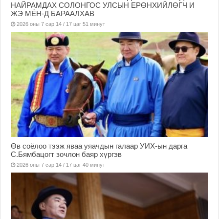
НАЙРАМДАХ СОЛОНГОС УЛСЫН ЕРӨНХИЙЛӨГЧ И
ЖЭ МЁН-Д БАРААЛХАВ
2026 оны 7 сар 14 / 17 цаг 51 минут
Өв соёлоо тээж яваа уяачдын галаар УИХ-ын дарга
С.Бямбацогт зочлон баяр хүргэв
2026 оны 7 сар 14 / 17 цаг 40 минут