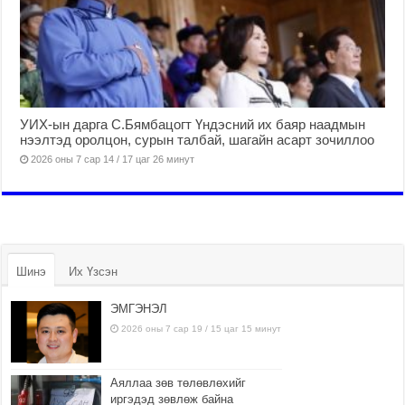
УИХ-ын дарга С.Бямбацогт Үндэсний их баяр наадмын
нээлтэд оролцон, сурын талбай, шагайн асарт зочиллоо
2026 оны 7 сар 14 / 17 цаг 26 минут
Шинэ
Их Үзсэн
ЭМГЭНЭЛ
2026 оны 7 сар 19 / 15 цаг 15 минут
Аяллаа зөв төлөвлөхийг
иргэдэд зөвлөж байна