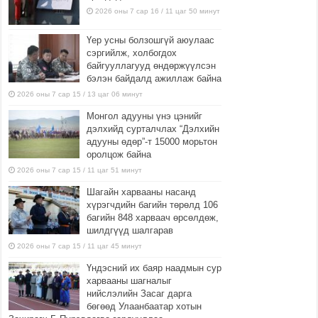
2026 оны 7 сар 16 / 11 цаг 50 минут
Үер усны болзошгүй аюулаас
сэргийлж, холбогдох
байгууллагууд өндөржүүлсэн
бэлэн байдалд ажиллаж байна
2026 оны 7 сар 15 / 13 цаг 06 минут
Монгол адууны үнэ цэнийг
дэлхийд сурталчлах “Дэлхийн
адууны өдөр”-т 15000 морьтон
оролцож байна
2026 оны 7 сар 15 / 11 цаг 51 минут
Шагайн харвааны насанд
хүрэгчдийн багийн төрөлд 106
багийн 848 харваач өрсөлдөж,
шилдгүүд шалгарав
2026 оны 7 сар 15 / 11 цаг 45 минут
Үндэсний их баяр наадмын сур
харвааны шагналыг
нийслэлийн Засаг дарга
бөгөөд Улаанбаатар хотын