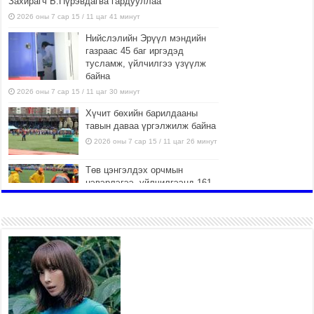
Захирагч Б.Пүрэвдагва гардууллаа
2026 оны 7 сар 15 / 11 цаг 41 минут
Нийслэлийн Эрүүл мэндийн
газраас 45 баг иргэдэд
тусламж, үйлчилгээ үзүүлж
байна
2026 оны 7 сар 15 / 11 цаг 30 минут
Хүчит бөхийн барилдааны
тавын даваа үргэлжилж байна
2026 оны 7 сар 15 / 11 цаг 26 минут
Төв цэнгэлдэх орчмын
цэвэрлэгээ, үйлчилгээнд 161
ажилтан, 27 техниктэй
ажиллаж байна
2026 оны 7 сар 15 / 11 цаг 22 минут
Наадмын амралтын өдрүүдэд
нийслэлийн эрүүл мэндийн
байгууллагууд дараах
хуваарийн дагуу ажиллана
2026 оны 7 сар 15 / 11 цаг 18 минут