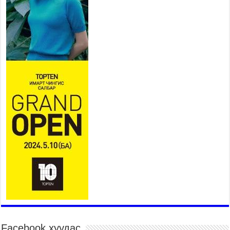
Үндэсний их баяр наадам
эхэллээ
2026 оны 7 сар 15 / 11 цаг 14 минут
Үер усны аюулаас сэргийлж, нийслэлийн Онцгой
байдлын газрын 162 алба хаагч үүрэг гүйцэтгэж
байна
2026 оны 7 сар 15 / 11 цаг 07 минут
Үндэсний их сурын харваанд 850 харваач цэц
мэргэнээ сорьж байна
2026 оны 7 сар 15 / 11 цаг 03 минут
Төв цэнгэлдэхийн эргэн тойронд
2026 оны 7 сар 15 / 10 цаг 58 минут
Үндэсний их баяр наадмын шагайн харваа
насанд хүрэгчдийн багийн харваагаар
үргэлжилж байна
2026 оны 7 сар 15 / 10 цаг 52 минут
Үндэсний их баяр наадмын хүчит бөхийн
барилдаан эхэллээ
2026 оны 7 сар 15 / 10 цаг 46 минут
Facebook хуудас