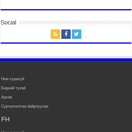
2026 оны 7 сар 14 / 17 цаг 51 минут
ТӨРИЙН ДАЛБААНЫ ӨДӨРТ ЗОРИУЛСАН
ЦЭРГИЙН ЁСЛОЛЫН ЖАГСААЛ БОЛЛОО
Social
2026 оны 7 сар 14 / 17 цаг 47 минут
Өв соёлоо тээж яваа уяачдын галаар УИХ-ын
дарга С.Бямбацогт зочлон баяр хүргэв
2026 оны 7 сар 14 / 17 цаг 40 минут
УИХ-ын дарга С.Бямбацогт Үндэсний их баяр
наадмын нээлтэд оролцон, сурын талбай,
шагайн асарт зочиллоо
2026 оны 7 сар 14 / 17 цаг 26 минут
Монгол Улсын Их Хурлын дарга С.Бямбацогт
Ном хурахуй
баяр наадмын мэндчилгээ дэвшүүлэв
Бидний тухай
2026 оны 7 сар 14 / 17 цаг 09 минут
Архив
УИХ-ын дарга С.Бямбацогт БНХАУ-аас Монгол
Улсад суугаа Элчин сайд Шэнь Миньжуанийг
Сурталчилгаа байрлуулах
хүлээн авч уулзав
2026 оны 7 сар 14 / 17 цаг 03 минут
FH
УИХ-ын дарга С.Бямбацогт Бүгд Найрамдах
Солонгос Улсын Ерөнхийлөгч И Жэ Мён-д