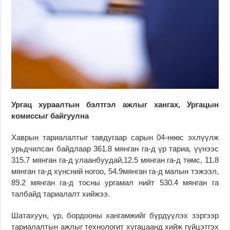
Ургац хураалтын бэлтгэл ажлыг хангах, Ургацын
комиссыг байгуулна
Хаврын тариалалтыг тавдугаар сарын 04-нөөс эхлүүлж
урьдчилсан байдлаар 361.8 мянган га-д үр тариа, үүнээс
315.7 мянган га-д улаанбуудай,12.5 мянган га-д төмс, 11.8
мянган га-д хүнсний ногоо, 54.9мянган га-д малын тэжээл,
89.2 мянган га-д тосны ургамал нийт 530.4 мянган га
талбайд тариалалт хийжээ.
Шатахуун, үр, бордооны хангамжийг бүрдүүлэх зэргээр
тариалалтын ажлыг технологит хугацаанд хийж гүйцэтгэх