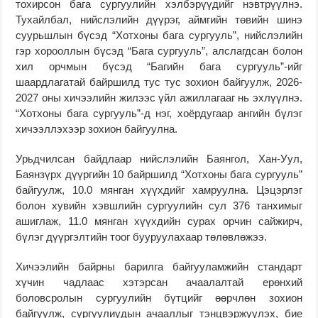
тохирсон бага сургуулийн хэлбэрүүдийг нэвтрүүлнэ.
Тухайлбал, нийслэлийн дүүрэг, аймгийн төвийн шинэ
суурьшлын бүсэд “Хотхоны бага сургууль”, нийслэлийн
гэр хорооллын бүсэд “Бага сургууль”, алслагдсан болон
хил орчмын бүсэд “Багийн бага сургууль”-ийг
шаардлагатай байршилд тус тус зохион байгуулж, 2026-
2027 оны хичээлийн жилээс үйл ажиллагааг нь эхлүүлнэ.
“Хотхоны бага сургууль”-д нэг, хоёрдугаар ангийн бүлэг
хичээллэхээр зохион байгуулна.
Урьдчилсан байдлаар нийслэлийн Баянгол, Хан-Уул,
Баянзүрх дүүргийн 10 байршилд “Хотхоны бага сургууль”
байгуулж, 10.0 мянган хүүхдийг хамруулна. Цэцэрлэг
болон хувийн хэвшлийн сургуулийн сул 376 танхимыг
ашиглаж, 11.0 мянган хүүхдийн сурах орчин сайжирч,
бүлэг дүүргэлтийн тоог бууруулахаар төлөвлөжээ.
Хичээлийн байрны барилга байгууламжийн стандарт
хүчин чадлаас хэтэрсан ачаалалтай ерөнхий
боловсролын сургуулийн бүтцийг өөрчлөн зохион
байгуулж, сургуулиудын ачааллыг тэнцвэржүүлэх, бие