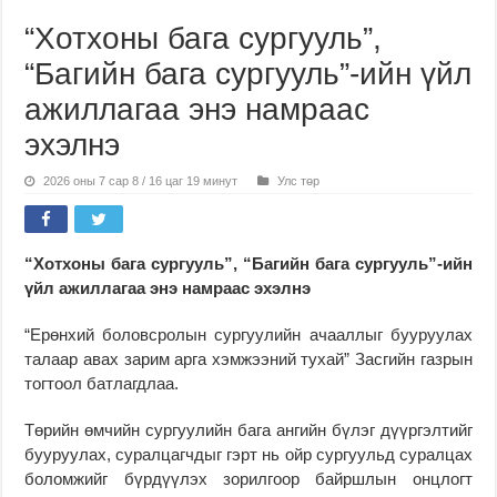
“Хотхоны бага сургууль”,
“Багийн бага сургууль”-ийн үйл
ажиллагаа энэ намраас
эхэлнэ
2026 оны 7 сар 8 / 16 цаг 19 минут
Улс төр
“Хотхоны бага сургууль”, “Багийн бага сургууль”-ийн
үйл ажиллагаа энэ намраас эхэлнэ
“Ерөнхий боловсролын сургуулийн ачааллыг бууруулах
талаар авах зарим арга хэмжээний тухай” Засгийн газрын
тогтоол батлагдлаа.
Төрийн өмчийн сургуулийн бага ангийн бүлэг дүүргэлтийг
бууруулах, суралцагчдыг гэрт нь ойр сургуульд суралцах
боломжийг бүрдүүлэх зорилгоор байршлын онцлогт