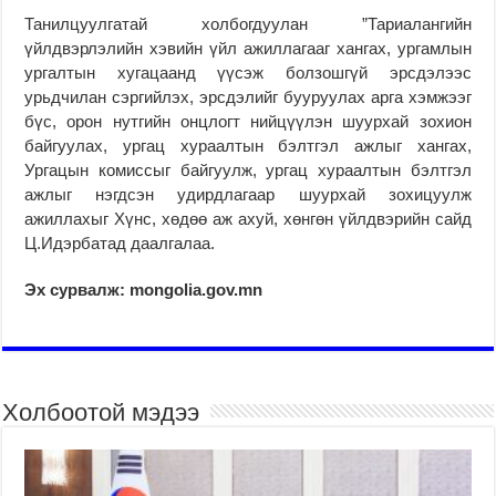
Танилцуулгатай холбогдуулан ”Тариалангийн
үйлдвэрлэлийн хэвийн үйл ажиллагааг хангах, ургамлын
ургалтын хугацаанд үүсэж болзошгүй эрсдэлээс
урьдчилан сэргийлэх, эрсдэлийг бууруулах арга хэмжээг
бүс, орон нутгийн онцлогт нийцүүлэн шуурхай зохион
байгуулах, ургац хураалтын бэлтгэл ажлыг хангах,
Ургацын комиссыг байгуулж, ургац хураалтын бэлтгэл
ажлыг нэгдсэн удирдлагаар шуурхай зохицуулж
ажиллахыг Хүнс, хөдөө аж ахуй, хөнгөн үйлдвэрийн сайд
Ц.Идэрбатад даалгалаа.
Эх сурвалж: mongolia.gov.mn
Холбоотой мэдээ