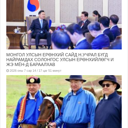
МОНГОЛ УЛСЫН ЕРӨНХИЙ САЙД Н.УЧРАЛ БҮГД
НАЙРАМДАХ СОЛОНГОС УЛСЫН ЕРӨНХИЙЛӨГЧ И
ЖЭ МЁН-Д БАРААЛХАВ
2026 оны 7 сар 14 / 17 цаг 51 минут