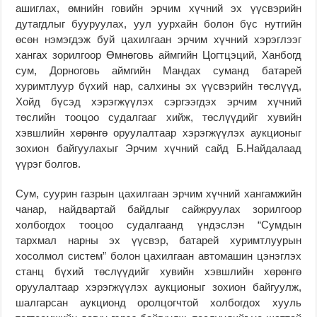
ашиглах, өмнийн говийн эрчим хүчний эх үүсвэрийн
дутагдлыг бууруулах, уул уурхайн болон бүс нутгийн
өсөн нэмэгдэж буй цахилгаан эрчим хүчний хэрэглээг
хангах зорилгоор Өмнөговь аймгийн Цогтцэций, Ханбогд
сум, Дорноговь аймгийн Мандах суманд батарей
хуримтлуур бүхий нар, салхины эх үүсвэрийн төслүүд,
Хойд бүсэд хэрэгжүүлэх сэргээгдэх эрчим хүчний
төслийн тооцоо судалгааг хийж, төслүүдийг хувийн
хэвшлийн хөрөнгө оруулалтаар хэрэгжүүлэх аукционыг
зохион байгуулахыг Эрчим хүчний сайд Б.Найдалаад
үүрэг болгов.
Сум, суурин газрын цахилгаан эрчим хүчний хангамжийн
чанар, найдвартай байдлыг сайжруулах зорилгоор
холбогдох тооцоо судалгаанд үндэслэн “Сумдын
тархмал нарны эх үүсвэр, батарей хуримтлуурын
хосолмол систем” болон цахилгаан автомашин цэнэглэх
станц бүхий төслүүдийг хувийн хэвшлийн хөрөнгө
оруулалтаар хэрэгжүүлэх аукционыг зохион байгуулж,
шалгарсан аукционд оролцогчтой холбогдох хууль