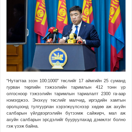
“Нутагтаа эзэн 100:1000” төслийг 17 аймгийн 25 суманд
гурван төрлийн тэжээлийн таримлын 412 тонн үр
олгосноор тэжээлийн таримлын тариалалт 2300 га-аар
нэмэгджээ. Энэхүү төслийг малчид, иргэдийн хамтын
оролцоонд тулгуурлан хэрэгжүүлснээр хөдөө аж ахуйн
салбарын үйлдвэрлэлийн бүтээмж сайжирч, мал аж
ахуйн салбарын эрсдэлийг бууруулахад дэмжлэг болно
гэж үзэж байна.