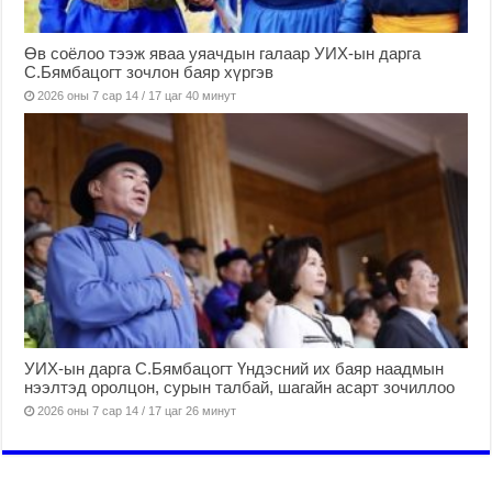
Өв соёлоо тээж яваа уяачдын галаар УИХ-ын дарга
С.Бямбацогт зочлон баяр хүргэв
2026 оны 7 сар 14 / 17 цаг 40 минут
УИХ-ын дарга С.Бямбацогт Үндэсний их баяр наадмын
нээлтэд оролцон, сурын талбай, шагайн асарт зочиллоо
2026 оны 7 сар 14 / 17 цаг 26 минут