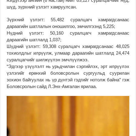
нэгдүгээр ангийн (6 настай) нийт 69,127 суралцагчийг нүд,
шүд, зүрхний үзлэгт хамруулсан.
Зүрхний үзлэгт: 55,482 суралцагч хамрагдсанаас
дараагийн шатлалын оношилгоо, эмчилгээнд 5,225;
Нүдний үзлэгт: 50,160 суралцагч хамрагдсанаас
дараагийн шатлалд 1,037;
Шүдний үзлэгт: 59,308 суралцагч хамрагдсанаас 48,025
тохиолдлыг илрүүлж, улмаар дараагийн шатлалд 24,474
суралцагчийг шилжүүлэн эмчлүүлжээ.
“Эдгээр үзүүлэлт нь урьдчилан сэргийлэх, эрт илрүүлэх
үзлэгийг ерөнхий боловсролын сургуульд суурилан
зохион байгуулах нь үр дүнтэй гэдгийг нотолж байна” гэж
Боловсролын сайд Л.Энх-Амгалан ярилаа.