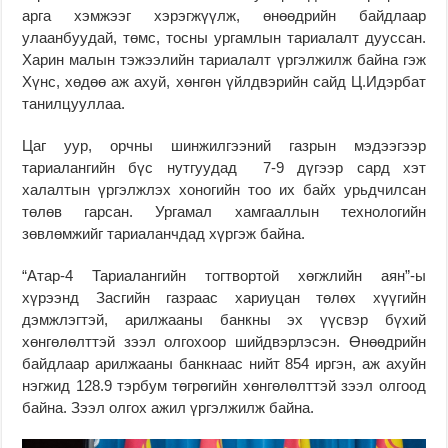
арга хэмжээг хэрэгжүүлж, өнөөдрийн байдлаар
улаанбуудай, төмс, тосны ургамлын тариалалт дууссан.
Харин малын тэжээлийн тариалалт үргэлжилж байна гэж
Хүнс, хөдөө аж ахуй, хөнгөн үйлдвэрийн сайд Ц.Идэрбат
танилцууллаа.
Цаг уур, орчны шинжилгээний газрын мэдээгээр
тариалангийн бүс нутгуудад 7-9 дүгээр сард хэт
халалтын үргэлжлэх хоногийн тоо их байх урьдчилсан
төлөв гарсан. Ургамал хамгааллын технологийн
зөвлөмжийг тариаланчдад хүргэж байна.
“Атар-4 Тариалангийн тогтвортой хөгжлийн аян”-ы
хүрээнд Засгийн газраас хариуцан төлөх хүүгийн
дэмжлэгтэй, арилжааны банкны эх үүсвэр бүхий
хөнгөлөлттэй зээл олгохоор шийдвэрлэсэн. Өнөөдрийн
байдлаар арилжааны банкнаас нийт 854 иргэн, аж ахуйн
нэгжид 128.9 тэрбум төгрөгийн хөнгөлөлттэй зээл олгоод
байна. Зээл олгох ажил үргэлжилж байна.