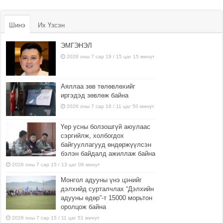
Шинэ
Их Үзсэн
ЭМГЭНЭЛ
2026 оны 7 сар 19 / 15 цаг 15 минут
Аяллаа зөв төлөвлөхийг
иргэдэд зөвлөж байна
2026 оны 7 сар 16 / 11 цаг 50 минут
Үер усны болзошгүй аюулаас
сэргийлж, холбогдох
байгууллагууд өндөржүүлсэн
бэлэн байдалд ажиллаж байна
2026 оны 7 сар 15 / 13 цаг 06 минут
Монгол адууны үнэ цэнийг
дэлхийд сурталчлах “Дэлхийн
адууны өдөр”-т 15000 морьтон
оролцож байна
2026 оны 7 сар 15 / 11 цаг 51 минут