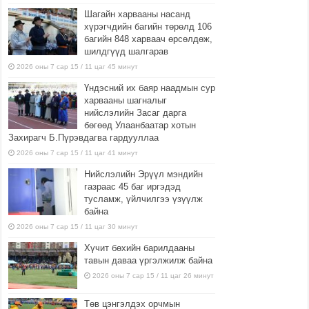
Шагайн харвааны насанд
хүрэгчдийн багийн төрөлд 106
багийн 848 харваач өрсөлдөж,
шилдгүүд шалгарав
2026 оны 7 сар 15 / 11 цаг 45 минут
Үндэсний их баяр наадмын сур
харвааны шагналыг
нийслэлийн Засаг дарга
бөгөөд Улаанбаатар хотын
Захирагч Б.Пүрэвдагва гардууллаа
2026 оны 7 сар 15 / 11 цаг 41 минут
Нийслэлийн Эрүүл мэндийн
газраас 45 баг иргэдэд
тусламж, үйлчилгээ үзүүлж
байна
2026 оны 7 сар 15 / 11 цаг 30 минут
Хүчит бөхийн барилдааны
тавын даваа үргэлжилж байна
2026 оны 7 сар 15 / 11 цаг 26 минут
Төв цэнгэлдэх орчмын