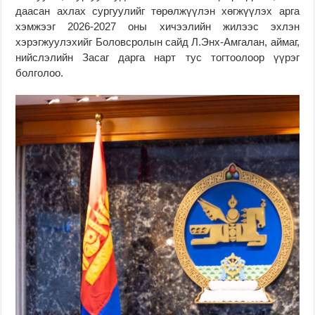
даасан ахлах сургуулийг төрөлжүүлэн хөгжүүлэх арга
хэмжээг 2026-2027 оны хичээлийн жилээс эхлэн
хэрэгжуулэхийг Боловсролын сайд Л.Энх-Амгалан, аймаг,
нийслэлийн Засаг дарга нарт тус тогтоолоор үүрэг
болголоо.