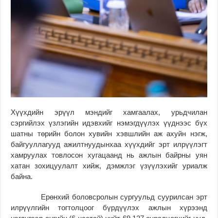
Хүүхдийн эрүүл мэндийг хамгаалах, урьдчилан
сэргийлэх үзлэгийн идэвхийг нэмэгдүүлэх үүднээс бүх
шатны төрийн болон хувийн хэвшлийн аж ахуйн нэгж,
байгууллагууд ажилтнуудынхаа хүүхдийг эрт илрүүлэгт
хамруулах товлосон хугацаанд нь ажлын байрны уян
хатан зохицуулалт хийж, дэмжлэг үзүүлэхийг уриалж
байна.
Ерөнхий боловсролын сургуульд суурилсан эрт
илрүүлгийн тогтолцоог бүрдүүлэх ажлын хүрээнд