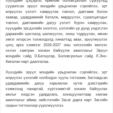
Хүүхдийн цэцэрлэг, ерөнхий боловсролын сургуульд
суурилсан эрүүл мэндийн урьдчилан сэргийлэх, эрт
илрүүлэх үзлэгт хамруулах товлол, давтамж болон
заавар, удирдамжийг баталж, мөрдүүлэх, суралцагчдыг
товлол, давтамжийн дагуу үзлэгт бүрэн хамруулах,
хүүхдийн эрсдэлийн үнэлгээ, үзлэгийн үр дүнд үндэслэн
дараагийн шатлалд шилжүүлэх, онош тодруулах, өвчин
эмгэг илэрсэн тохиолдолд хяналтад авах, эрүүлжүүлэх
цогц арга хэмжээг 2026-2027 оны хичээлийн жилээс
эхлэн хамтран зохион байгуулж ажиллахыг Эрүүл
мэндийн сайд Э.Батшугар, Боловсролын сайд Л.Энх-
Амгалан нарт даалгалаа.
Хүүхдийн эрүүл мэндийн урьдчилан сэргийлэх, эрт
илрүүлэх үзлэгийг холбогдох хууль тогтоомж, батлагдсан
удирдамжийн дагуу харьяалах нутаг дэвсгэрийн
хэмжээнд чанартай, хүртээмжтэй зохион байгуулах
ажлыг нэгдсэн удирдлага, зохицуулалтаар хангаж
ажиллахыг аймаг, нийслэлийн Засаг дарга нарт Засгийн
газрын тогтоолоор үүрэгжүүллээ.