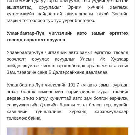
тогтоомжийн дагуу гэрээ байгуулж, төслүүдийг үе шаттай
ашиглалтад оруулахыг Эрчим хүчний хангамж,
хүртээмжийн найдвартай ажиллагааны тухай Засгийн
газрын тогтоолоор тус тус үүрэг болголоо.
Улаанбаатар-Лүн чиглэлийн авто замыг өргөтгөх
төсөлд өөрчлөлт оруулна
Улаанбаатар-Лүн чиглэлийн авто замыг өргөтгөх төсөлд
өөрчлөлт оруулах асуудлыг Улсын Их Хурлаар
шийдвэрлүүлэх чиглэлээр холбогдох арга хэмжээ авахыг
Зам, тээврийн сайд Б.Дэлгэрсайханд даалгалаа.
Улаанбаатар-Лүн чиглэлийн 101.7 км авто замыг зургаан
эгнээ болгох инженерийн нарийвчилсан зураг төслийг
дөрвөн эгнээ хатуу хучилттай авто зам болгон өөрчилж,
санхүүжилтийг Дэлхийн банкны зээл болон төр, хувийн
хэвшлийн түншлэлийн хүрээнд хэрэгжүүлэхээр
төлөвлөж байна.