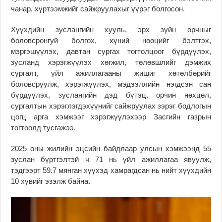
чанар, хүртээмжийг сайжруулахыг үүрэг болгосон.
Хүүхдийн зуслангийн хууль, эрх зүйн орчныг
боловсронгуй болгох, хүний нөөцийг бэлтгэх,
мэргэшүүлэх, давтан сургах тогтолцоог бүрдүүлэх,
зусланд хэрэгжүүлэх хөгжил, төлөвшлийг дэмжих
сургалт, үйл ажиллагааны жишиг хөтөлбөрийг
боловсруулж, хэрэгжүүлэх, мэдээллийн нэгдсэн сан
бүрдүүлэх, зуслангийн дэд бүтэц, орчин нөхцөл,
сургалтын хэрэглэгдэхүүнийг сайжруулах зэрэг бодлогын
цогц арга хэмжээг хэрэгжүүлэхээр Засгийн газрын
тогтоолд тусгажээ.
2025 оны жилийн эцсийн байдлаар улсын хэмжээнд 55
зуслан бүртгэлтэй ч 71 нь үйл ажиллагаа явуулж,
тэдгээрт 59.7 мянган хүүхэд хамрагдсан нь нийт хүүхдийн
10 хувийг эзэлж байна.