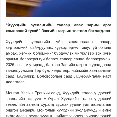
“Хүүхдийн зуслангийн талаар авах зарим арга
хэмжээний тухай” Засгийн газрын тогтоол батлагдлаа
Хүүхдийн зуслангийн үйл ажиллагааны чанар,
хүртээмжийг сайжруулах, хүүхэд эрүүл, аюулгүй орчинд
амрах, хөгжих боломжийг бүрдүүлэх чиглэлээр эрх зүйн
орчныг боловсронгуй болгох талаар санал боловсруулж,
2026 оны IV улиралд багтаан Засгийн газрын хуралдаанд
танилцуулахыг Гэр бүл, хөдөлмөр, нийгмийн хамгааллын
сайд Т.Аубакир, Боловсролын сайд Л.Энх-Амгалан нарт
даалгалаа.
Монгол Улсын Ерөнхий сайд, Хүүхдийн төлөө үндэсний
зөвлөлийн тэргүүн Н.Учрал Хүүхдийн төлөө үндэсний
зөвлөлийн ээлжит хуралд зуслангуудын үйл ажиллагааг
онцгой анхаарч, Монголын хүүхдийн зуслангуудын өмнө
тулгамдсан асуудлуудыг шийдвэрлүүлэх, үйлчилгээний