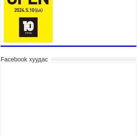
2026 оны 7 сар 15 / 10 цаг 58 минут
Үндэсний их баяр наадмын шагайн харваа
насанд хүрэгчдийн багийн харваагаар
үргэлжилж байна
2026 оны 7 сар 15 / 10 цаг 52 минут
Үндэсний их баяр наадмын хүчит бөхийн
барилдаан эхэллээ
2026 оны 7 сар 15 / 10 цаг 46 минут
Facebook хуудас
Үндэсний хувцасны өдрийг тохиолдуулан
“Дээлтэй монгол наадам” боллоо
2026 оны 7 сар 15 / 10 цаг 41 минут
МОНГОЛ УЛСЫН ЕРӨНХИЙ САЙД Н.УЧРАЛ
БАЯР НААДМЫН НЭЭЛТЭД ОРОЛЦОЖ,
НААДАМЧИН ОЛОНД МЭНДЧИЛГЭЭ
ДЭВШҮҮЛЭВ
2026 оны 7 сар 14 / 17 цаг 56 минут
МОНГОЛ УЛСЫН ЕРӨНХИЙ САЙД Н.УЧРАЛ
БҮГД НАЙРАМДАХ СОЛОНГОС УЛСЫН
ЕРӨНХИЙЛӨГЧ И ЖЭ МЁН-Д БАРААЛХАВ