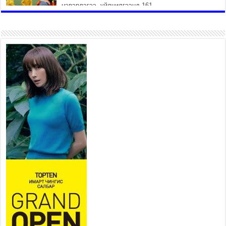
цэвэрлэгээ, үйлчилгээнд 161
ажилтан, 27 техниктэй
ажиллаж байна
2026 оны 7 сар 15 / 11 цаг 22 минут
Наадмын амралтын өдрүүдэд
нийслэлийн эрүүл мэндийн
байгууллагууд дараах
хуваарийн дагуу ажиллана
2026 оны 7 сар 15 / 11 цаг 18 минут
Үндэсний их баяр наадам
эхэллээ
2026 оны 7 сар 15 / 11 цаг 14 минут
Үер усны аюулаас сэргийлж, нийслэлийн Онцгой
байдлын газрын 162 алба хаагч үүрэг гүйцэтгэж
байна
2026 оны 7 сар 15 / 11 цаг 07 минут
Үндэсний их сурын харваанд 850 харваач цэц
мэргэнээ сорьж байна
2026 оны 7 сар 15 / 11 цаг 03 минут
Төв цэнгэлдэхийн эргэн тойронд