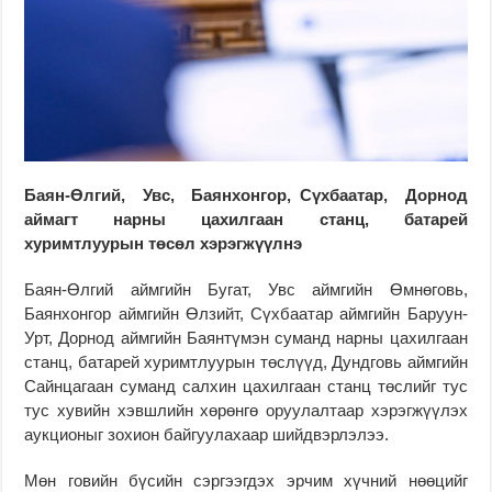
Баян-Өлгий, Увс, Баянхонгор, Сүхбаатар, Дорнод
аймагт нарны цахилгаан станц, батарей
хуримтлуурын төсөл хэрэгжүүлнэ
Баян-Өлгий аймгийн Бугат, Увс аймгийн Өмнөговь,
Баянхонгор аймгийн Өлзийт, Сүхбаатар аймгийн Баруун-
Урт, Дорнод аймгийн Баянтүмэн суманд нарны цахилгаан
станц, батарей хуримтлуурын төслүүд, Дундговь аймгийн
Сайнцагаан суманд салхин цахилгаан станц төслийг тус
тус хувийн хэвшлийн хөрөнгө оруулалтаар хэрэгжүүлэх
аукционыг зохион байгуулахаар шийдвэрлэлээ.
Мөн говийн бүсийн сэргээгдэх эрчим хүчний нөөцийг