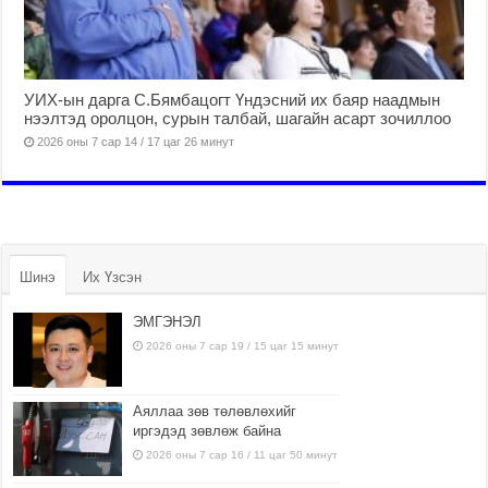
УИХ-ын дарга С.Бямбацогт Үндэсний их баяр наадмын
нээлтэд оролцон, сурын талбай, шагайн асарт зочиллоо
2026 оны 7 сар 14 / 17 цаг 26 минут
Шинэ
Их Үзсэн
ЭМГЭНЭЛ
2026 оны 7 сар 19 / 15 цаг 15 минут
Аяллаа зөв төлөвлөхийг
иргэдэд зөвлөж байна
2026 оны 7 сар 16 / 11 цаг 50 минут