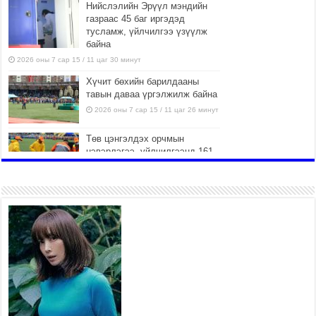
Нийслэлийн Эрүүл мэндийн
газраас 45 баг иргэдэд
тусламж, үйлчилгээ үзүүлж
байна
2026 оны 7 сар 15 / 11 цаг 30 минут
Хүчит бөхийн барилдааны
тавын даваа үргэлжилж байна
2026 оны 7 сар 15 / 11 цаг 26 минут
Төв цэнгэлдэх орчмын
цэвэрлэгээ, үйлчилгээнд 161
ажилтан, 27 техниктэй
ажиллаж байна
2026 оны 7 сар 15 / 11 цаг 22 минут
Наадмын амралтын өдрүүдэд
нийслэлийн эрүүл мэндийн
байгууллагууд дараах
хуваарийн дагуу ажиллана
2026 оны 7 сар 15 / 11 цаг 18 минут
Үндэсний их баяр наадам
эхэллээ