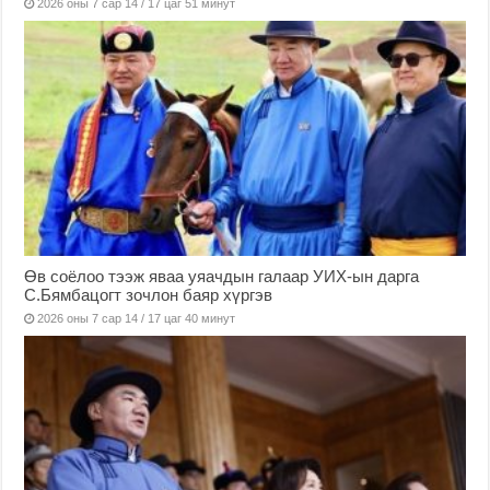
2026 оны 7 сар 14 / 17 цаг 51 минут
Өв соёлоо тээж яваа уяачдын галаар УИХ-ын дарга
С.Бямбацогт зочлон баяр хүргэв
2026 оны 7 сар 14 / 17 цаг 40 минут