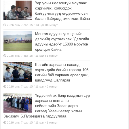
Үер усны болзошгүй аюулаас
сэргийлж, холбогдох
байгууллагууд өндөржүүлсэн
бэлэн байдалд ажиллаж байна
2026 оны 7 сар 15 / 13 цаг 06 минут
Монгол адууны үнэ цэнийг
дэлхийд сурталчлах “Дэлхийн
адууны өдөр”-т 15000 морьтон
оролцож байна
2026 оны 7 сар 15 / 11 цаг 51 минут
Шагайн харвааны насанд
хүрэгчдийн багийн төрөлд 106
багийн 848 харваач өрсөлдөж,
шилдгүүд шалгарав
2026 оны 7 сар 15 / 11 цаг 45 минут
Үндэсний их баяр наадмын сур
харвааны шагналыг
нийслэлийн Засаг дарга
бөгөөд Улаанбаатар хотын
Захирагч Б.Пүрэвдагва гардууллаа
2026 оны 7 сар 15 / 11 цаг 41 минут