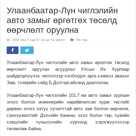
Улаанбаатар-Лүн чиглэлийн
авто замыг өргөтгөх төсөлд
өөрчлөлт оруулна
2026 оны 7 сар 8 / 16 цаг 51 минут
Улс төр
Улаанбаатар-Лүн чиглэлийн авто замыг өргөтгөх төсөлд
өөрчлөлт оруулах асуудлыг Улсын Их Хурлаар
шийдвэрлүүлэх чиглэлээр холбогдох арга хэмжээ авахыг
Зам, тээврийн сайд Б.Дэлгэрсайханд даалгалаа.
Улаанбаатар-Лүн чиглэлийн 101.7 км авто замыг зургаан
эгнээ болгох инженерийн нарийвчилсан зураг төслийг
дөрвөн эгнээ хатуу хучилттай авто зам болгон өөрчилж,
санхүүжилтийг Дэлхийн банкны зээл болон төр, хувийн
хэвшлийн түншлэлийн хүрээнд хэрэгжүүлэхээр
төлөвлөж байна.