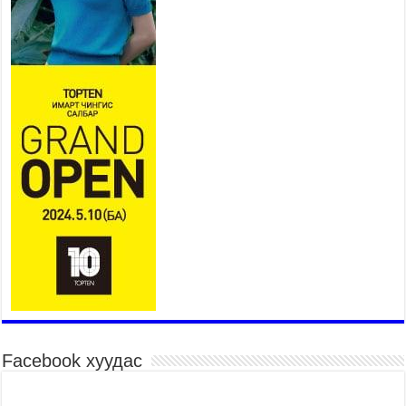
2026 оны 7 сар 15 / 11 цаг 14 минут
Үер усны аюулаас сэргийлж, нийслэлийн Онцгой
байдлын газрын 162 алба хаагч үүрэг гүйцэтгэж
байна
2026 оны 7 сар 15 / 11 цаг 07 минут
Үндэсний их сурын харваанд 850 харваач цэц
мэргэнээ сорьж байна
2026 оны 7 сар 15 / 11 цаг 03 минут
Төв цэнгэлдэхийн эргэн тойронд
2026 оны 7 сар 15 / 10 цаг 58 минут
Үндэсний их баяр наадмын шагайн харваа
насанд хүрэгчдийн багийн харваагаар
үргэлжилж байна
2026 оны 7 сар 15 / 10 цаг 52 минут
Үндэсний их баяр наадмын хүчит бөхийн
барилдаан эхэллээ
2026 оны 7 сар 15 / 10 цаг 46 минут
Facebook хуудас
Үндэсний хувцасны өдрийг тохиолдуулан
“Дээлтэй монгол наадам” боллоо