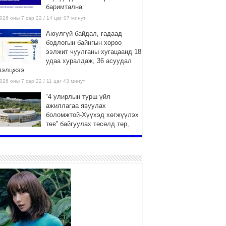
баримтална
026 оны 7 сар 22 / 14 цаг 07 минут
Аюулгүй байдал, гадаад
бодлогын байнгын хороо
ээлжит чуулганы хугацаанд 18
удаа хуралдаж, 36 асуудал
лэлцжээ
026 оны 7 сар 22 / 11 цаг 43 минут
“4 улирлын турш үйл
ажиллагаа явуулах
боломжтой-Хүүхэд хөгжүүлэх
төв” байгуулах төсөлд төр,
вийн хэвшлийн түншлэлийн хүрээнд хамтран
иллахыг урьж байна
026 оны 7 сар 22 / 9 цаг 28 минут
Б.Пүрэвдагва: “Урт цагаан”-ыг
залуучууд чөлөөт цагаа
өнгөрүүлдэг, жуулчид зорьж
ирдэг цэг болгоно
026 оны 7 сар 21 / 16 цаг 47 минут
Тусгай замын автобус /BRT/