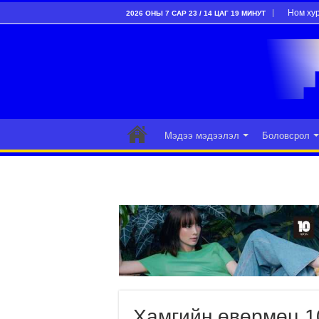
Ном ху
2026 ОНЫ 7 САР 23 / 14 ЦАГ 19 МИНУТ
Мэдээ мэдээлэл
Боловсрол
Хамгийн өвөрмөц 1