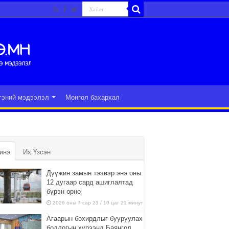
гэний мэдээлэл
Монгол бахархал
инэ
Их Үзсэн
Дүүжин замын тээвэр энэ оны
12 дугаар сард ашиглалтад
бүрэн орно
2026 оны 7 сар 23 / 10 цаг 21 минут
Агаарын бохирдлыг бууруулах
бодлогын хүрээнд Баянгол,