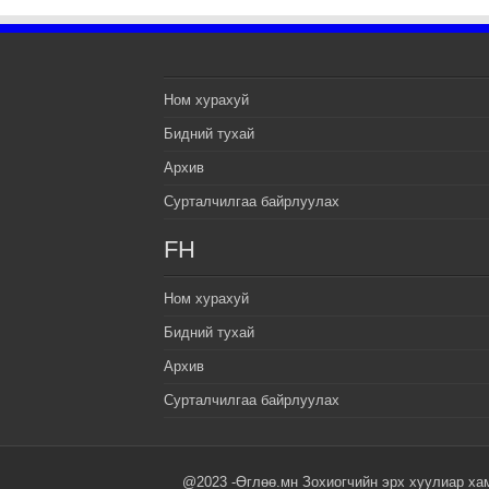
Ном хурахуй
Бидний тухай
Архив
Сурталчилгаа байрлуулах
FH
Ном хурахуй
Бидний тухай
Архив
Сурталчилгаа байрлуулах
@2023 -Өглөө.мн Зохиогчийн эрх хуулиар ха