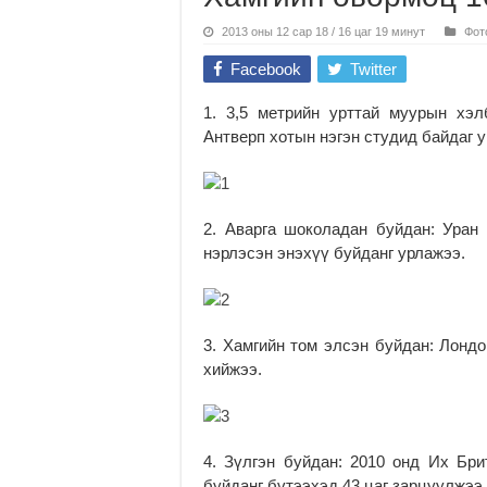
2013 оны 12 сар 18 / 16 цаг 19 минут
Фот
Facebook
Twitter
1. 3,5 метрийн урттай муурын хэл
Антверп хотын нэгэн студид байдаг у
2. Аварга шоколадан буйдан: Уран
нэрлэсэн энэхүү буйданг урлажээ.
3. Хамгийн том элсэн буйдан: Лондо
хийжээ.
4. Зүлгэн буйдан: 2010 онд Их Бри
буйданг бүтээхэд 43 цаг зарцуулжээ.