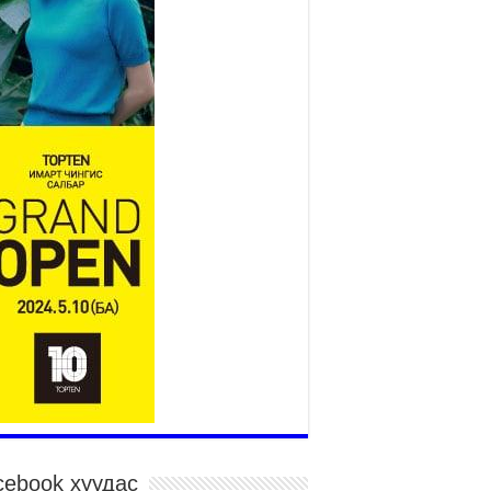
төслийн удирдах хорооны
ээлжит хуралдаан боллоо
2026 оны 7 сар 21 / 16 цаг 43 минут
өнхий сайд Н.Учрал БНХАУ-аас Монгол Улсад
угаа Элчин сайд Шэнь Миньжюанийг хүлээн
ч уулзав
026 оны 7 сар 21 / 16 цаг 39 минут
ГД НАЙРАМДАХ ТАЖИКИСТАН УЛСТАЙ
ИЙН ЗАСГИЙН ХАМТЫН АЖИЛЛАГААГ
ГӨЖҮҮЛНЭ
026 оны 7 сар 21 / 16 цаг 34 минут
,992 суралцагч хотхоны бага сургуульд, 8100
ралцагч төрөлжсөн ахлах сургуульд
ралцана
026 оны 7 сар 21 / 13 цаг 43 минут
P17 хурлын үеэрх замын хөдөлгөөн, нийтийн
врийн зохицуулалт, сургууль, цэцэрлэг, зах,
далдааны төвийн ажиллах хуваарийг гаргаж,
гэдэд мэдээлэхийг үүрэг болголоо
026 оны 7 сар 21 / 11 цаг 59 минут
cebook хуудас