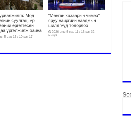
Гэ
ту
нэ
урвалжилга: Мод
“Мөнгөн хазаарын чимээ“
2
өөгийн суулгац, үр
яруу найргийн наадмын
ээний өргөтгөсөн
шилдгүүд тодорлоо
Б.
аа үргэлжилж байна
2026 оны 5 сар 11 / 13 цаг 32
ор
минут
ы 5 сар 13 / 10 цаг 17
2
НИ
АЖ
АЖ
ХӨ
2
Ба
тэ
ду
Soc
яв
2
Б.
аж
уя
2