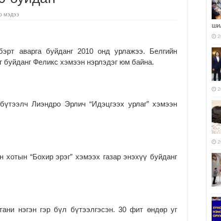
о мэдээ
ши
2
бэрт аварга буйданг 2010 онд урлажээ. Белгийн
г буйданг Феликс хэмээн нэрлэдэг юм байна.
2
 бүтээлч Лиэндро Эрлич “Идэцгээх урлаг” хэмээн
2
н хотын “Бохир эрэг” хэмээх газар энэхүү буйданг
тани нэгэн гэр бүл бүтээлгэсэн. 30 фит өндөр уг