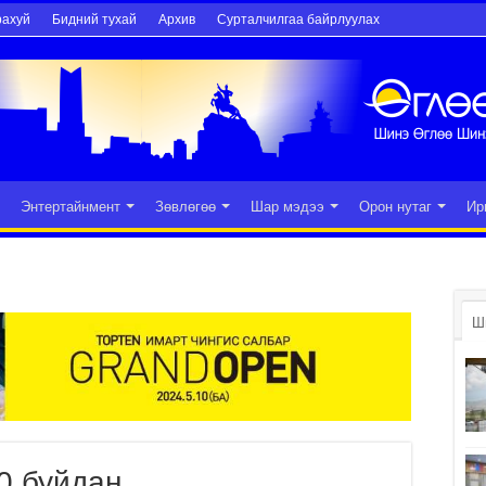
рахуй
Бидний тухай
Архив
Сурталчилгаа байрлуулах
Энтертайнмент
Зөвлөгөө
Шар мэдээ
Орон нутаг
Ир
Ш
0 буйдан