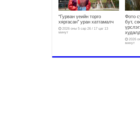
“Гурван үеийн торго
Фото с
хяргасан” уран хатгамалч
бут, с
үрслэг
2026 оны 5 сар 26 / 17 цаг 13
худалд
минут
2026 он
минут