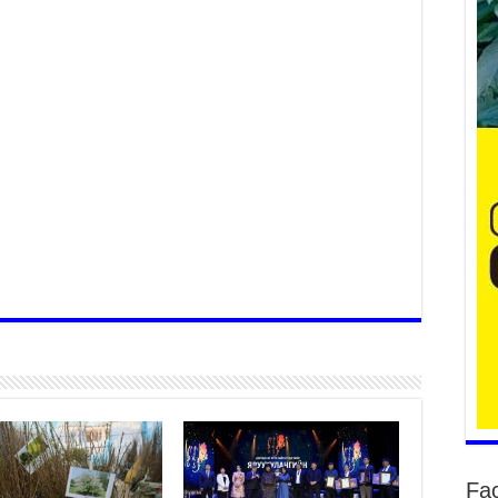
Ер
су
ав
2
БҮ
ЭД
ӨР
2
26
су
су
2
CO
тээ
ху
ир
2
Fa