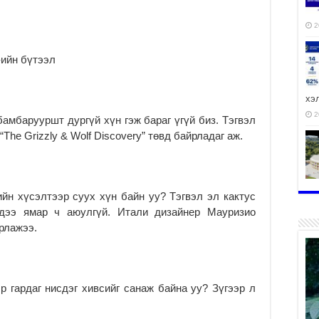
2
-ийн бүтээл
хэ
2
амбарууршт дургүй хүн гэж бараг үгүй биз. Тэгвэл
The Grizzly & Wolf Discovery” төвд байрладаг аж.
ху
ийн хүсэлтээр суух хүн байн уу? Тэгвэл эл кактус
аж
хдээ ямар ч аюулгүй. Итали дизайнер Мауризио
2
урлажээ.
р гардаг нисдэг хивсийг санаж байна уу? Зүгээр л
2