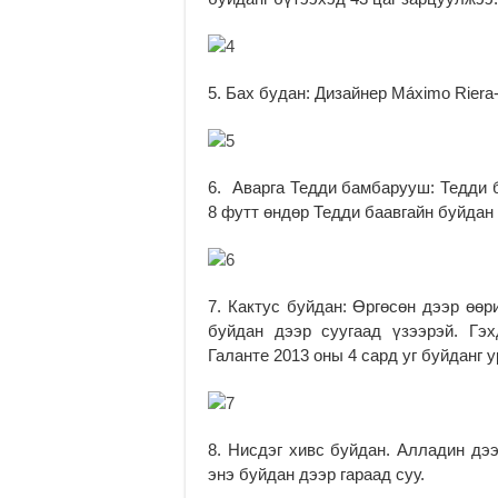
5. Бах будан: Дизайнер Máximo Riera
6. Аварга Тедди бамбарууш: Тедди б
8 футт өндөр Тедди баавгайн буйдан “
7. Кактус буйдан: Өргөсөн дээр өөр
буйдан дээр суугаад үзээрэй. Гэ
Галанте 2013 оны 4 сард уг буйданг 
8. Нисдэг хивс буйдан. Алладин дээ
энэ буйдан дээр гараад суу.