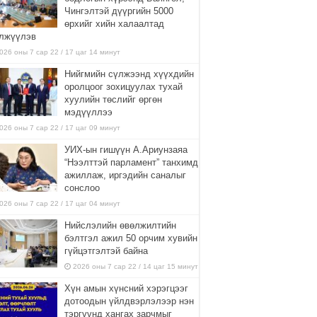
Чингэлтэй дүүргийн 5000
өрхийг хийн халаалтад
лжүүлэв
026 оны 7 сар 22 / 17 цаг 14 минут
Нийгмийн сүлжээнд хүүхдийн
оролцоог зохицуулах тухай
хуулийн төслийг өргөн
мэдүүллээ
026 оны 7 сар 22 / 17 цаг 09 минут
УИХ-ын гишүүн А.Ариунзаяа
“Нээлттэй парламент” танхимд
ажиллаж, иргэдийн саналыг
сонслоо
026 оны 7 сар 22 / 17 цаг 04 минут
Нийслэлийн өвөлжилтийн
бэлтгэл ажил 50 орчим хувийн
гүйцэтгэлтэй байна
2026 оны 7 сар 22 / 14 цаг 15 минут
Хүн амын хүнсний хэрэгцээг
дотоодын үйлдвэрлэлээр нэн
тэргүүнд хангах зарчмыг