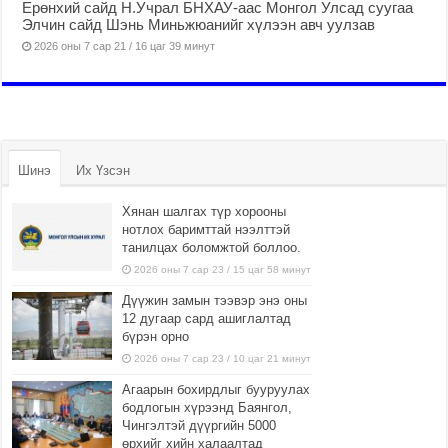
Ерөнхий сайд Н.Учрал БНХАУ-аас Монгол Улсад суугаа
Элчин сайд Шэнь Миньжюанийг хүлээн авч уулзав
2026 оны 7 сар 21 / 16 цаг 39 минут
Шинэ
Их Үзсэн
Хянан шалгах түр хорооны
нотлох баримттай нээлттэй
танилцах боломжтой боллоо.
2026 оны 7 сар 23 / 15 цаг 58 минут
Дүүжин замын тээвэр энэ оны
12 дугаар сард ашиглалтад
бүрэн орно
2026 оны 7 сар 23 / 10 цаг 21 минут
Агаарын бохирдлыг бууруулах
бодлогын хүрээнд Баянгол,
Чингэлтэй дүүргийн 5000
өрхийг хийн халаалтад