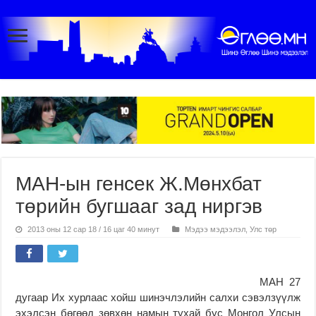
МАН-ын генсек Ж.Мөнхбат
төрийн бугшааг зад ниргэв
2013 оны 12 сар 18 / 16 цаг 40 минут
Мэдээ мэдээлэл
,
Улс төр
МАН 27
дугаар Их хурлаас хойш шинэчлэлийн салхи сэвэлзүүлж
эхэлсэн бөгөөд зөвхөн намын тухай бус Монгол Улсын