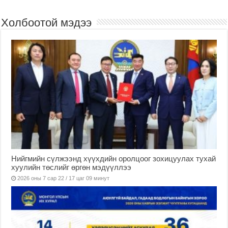
Холбоотой мэдээ
Нийгмийн сүлжээнд хүүхдийн оролцоог зохицуулах тухай
хуулийн төслийг өргөн мэдүүллээ
2026 оны 7 сар 22 / 17 цаг 09 минут