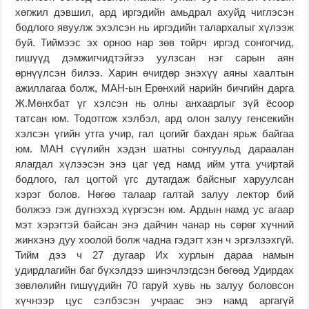
хөгжил дэвшил, ард иргэдийн амьдрал ахуйд чиглэсэн
бодлого явуулж эхэлсэн нь иргэдийн талархалыг хүлээж
буй. Тиймээс эх орноо нар зөв тойрч иргэд сонгогчид,
гишүүд дэмжигчидтэйгээ уулзсан нэг сарын аян
өрнүүлсэн билээ. Харин өчигдөр энэхүү аяны хаалтын
ажиллагаа болж, МАН-ын Ерөнхий нарийн бичгийн дарга
Ж.Мөнхбат үг хэлсэн нь олны анхаарлыг зүй ёсоор
татсан юм. Тодотгож хэлбэл, ард олон залуу генсекийн
хэлсэн үгийн утга учир, гал цогийг бахдан ярьж байгаа
юм. МАН сүүлийн хэдэн шатны сонгуульд дараалан
ялагдал хүлээсэн энэ цаг үед намд ийм утга учиртай
бодлого, гал цогтой үгс дутагдаж байсныг харуулсан
хэрэг болов. Нөгөө талаар галтай залуу лектор бий
болжээ гэж дүгнэхэд хүргэсэн юм. Ардын намд ус агаар
мэт хэрэгтэй байсан энэ дайчин чанар нь сөрөг хүчний
жинхэнэ дуу хоолой болж чадна гэдэгт хэн ч эргэлзэхгүй.
Тийм дээ ч 27 дугаар Их хурлын дараа намын
удирдлагийн баг бүхэлдээ шинэчлэгдсэн бөгөөд Удирдах
зөвлөлийн гишүүдийн 70 гаруй хувь нь залуу боловсон
хүчнээр цус сэлбэсэн учраас энэ намд аргагүй