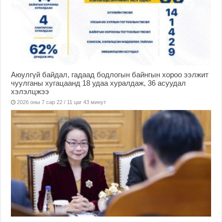
Аюулгүй байдал, гадаад бодлогын байнгын хороо ээлжит
чуулганы хугацаанд 18 удаа хуралдаж, 36 асуудал
хэлэлцжээ
2026 оны 7 сар 22 / 11 цаг 43 минут