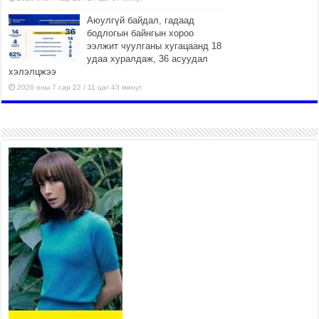
Аюулгүй байдал, гадаад
бодлогын байнгын хороо
ээлжит чуулганы хугацаанд 18
удаа хуралдаж, 36 асуудал
хэлэлцжээ
2026 оны 7 сар 22 / 11 цаг 43 минут
“4 улирлын турш үйл
ажиллагаа явуулах
боломжтой-Хүүхэд хөгжүүлэх
төв” байгуулах төсөлд төр,
хувийн хэвшлийн түншлэлийн хүрээнд хамтран
ажиллахыг урьж байна
2026 оны 7 сар 22 / 9 цаг 28 минут
Б.Пүрэвдагва: “Урт цагаан”-ыг
залуучууд чөлөөт цагаа
өнгөрүүлдэг, жуулчид зорьж
ирдэг цэг болгоно
2026 оны 7 сар 21 / 16 цаг 47 минут
Тусгай замын автобус /BRT/ төслийн удирдах
хорооны ээлжит хуралдаан боллоо
2026 оны 7 сар 21 / 16 цаг 43 минут