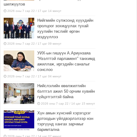
шилжүүлэв
2026 оны 7 сар 22 / 17 цаг 14 минут
Нийгмийн сүлжээнд хүүхдийн
оролцоог зохицуулах тухай
хуулийн төслийг өргөн
мэдүүллээ
2026 оны 7 сар 22 / 17 цаг 09 минут
УИХ-ын гишүүн А.Ариунзаяа
“Нээлттэй парламент” танхимд
ажиллаж, иргэдийн саналыг
сонслоо
2026 оны 7 сар 22 / 17 цаг 04 минут
Нийслэлийн өвөлжилтийн
бэлтгэл ажил 50 орчим хувийн
гүйцэтгэлтэй байна
2026 оны 7 сар 22 / 14 цаг 15 минут
Хүн амын хүнсний хэрэгцээг
дотоодын үйлдвэрлэлээр нэн
тэргүүнд хангах зарчмыг
баримтална
2026 оны 7 сар 22 / 14 цаг 07 минут