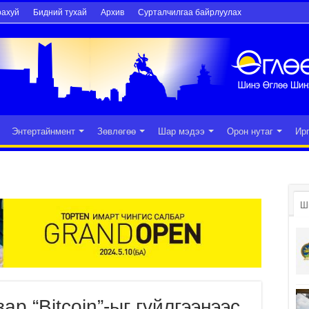
рахуй
Бидний тухай
Архив
Сурталчилгаа байрлуулах
Энтертайнмент
Зөвлөгөө
Шар мэдээ
Орон нутаг
Ир
Ш
ар “Вitcoin”-ыг гүйлгээнээс