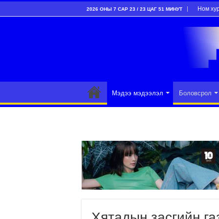
Ном ху
2026 ОНЫ 7 САР 23 / 23 ЦАГ 51 МИНУТ
Мэдээ мэдээлэл
Боловсрол
Хятадын засгийн газ