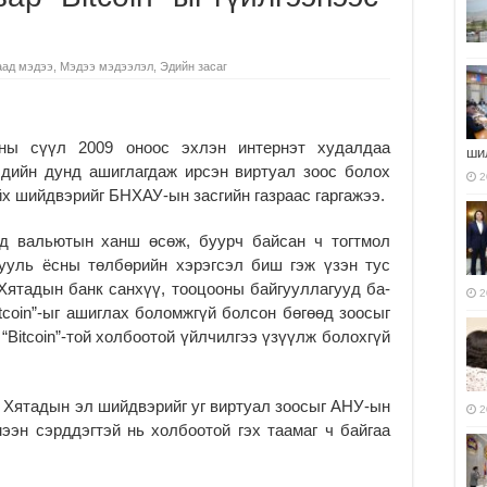
аад мэдээ
,
Мэдээ мэдээлэл
,
Эдийн засаг
ны сүүл 2009 оноос эхлэн интернэт худалдаа
ши
чдийн дунд ашиглагдаж ирсэн виртуал зоос болох
2
айх шийдвэрийг БНХАУ-ын засгийн газраас гаргажээ.
ад вальютын ханш өсөж, буурч байсан ч тогтмол
хууль ёсны төлбөрийн хэрэг­­­сэл биш гэж үзэн тус
Хятадын банк санхүү, тооцооны байгууллагууд ба­
2
itcoin”-ыг ашиг­лах боломжгүй болсон бөгөөд зоосыг
“Bitcoin”-той холбоотой үйлчилгээ үзүүлж болохгүй
он Хятадын эл шийдвэрийг уг виртуал зоосыг АНУ-ын
2
ээн сэрддэгтэй нь холбоотой гэх таамаг ч байгаа