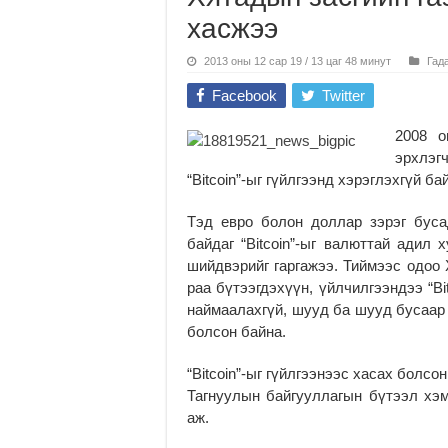
хасжээ
2013 оны 12 сар 19 / 13 цаг 48 минут
Гад
Facebook
Twitter
2008 о
эрхлэг
“Вitcoin”-ыг гүйлгээнд хэрэглэхгүй б
Тэд евро болон доллар зэрэг бус
байдаг “Вitcoin”-ыг валюттай адил 
шийдвэрийг гаргажээ. Тиймээс одоо 
раа бүтээгдэхүүн, үйлчил­гээндээ “B
наймаалахгүй, шууд ба шууд бусаар 
болсон байна.
“Вitcoin”-ыг гүйлгээнээс хасах болс
Тагнуулын байгууллагын бүтээл хэм
аж.