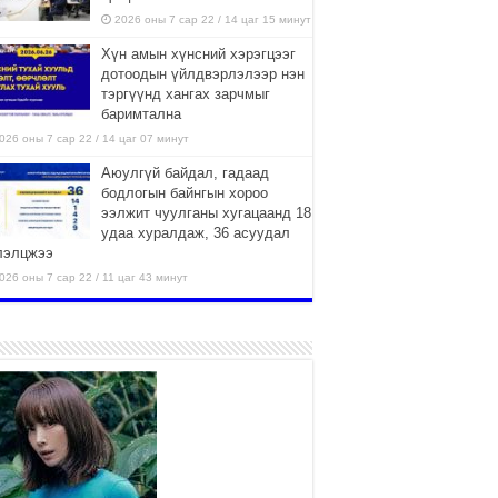
2026 оны 7 сар 22 / 14 цаг 15 минут
Хүн амын хүнсний хэрэгцээг
дотоодын үйлдвэрлэлээр нэн
тэргүүнд хангах зарчмыг
баримтална
026 оны 7 сар 22 / 14 цаг 07 минут
Аюулгүй байдал, гадаад
бодлогын байнгын хороо
ээлжит чуулганы хугацаанд 18
удаа хуралдаж, 36 асуудал
лэлцжээ
026 оны 7 сар 22 / 11 цаг 43 минут
“4 улирлын турш үйл
ажиллагаа явуулах
боломжтой-Хүүхэд хөгжүүлэх
төв” байгуулах төсөлд төр,
вийн хэвшлийн түншлэлийн хүрээнд хамтран
иллахыг урьж байна
026 оны 7 сар 22 / 9 цаг 28 минут
Б.Пүрэвдагва: “Урт цагаан”-ыг
залуучууд чөлөөт цагаа