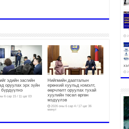
2
хэ
2
ийг эдийн засгийн
Нийгмийн даатгалын
эд оруулах эрх зүйн
ерөнхий хуульд нэмэлт,
 бүрдүүлнэ
өөрчлөлт оруулах тухай
хуулийн төсөл өргөн
ы 6 сар 15 / 11 цаг 03
мэдүүлэв
ху
2026 оны 6 сар 4 / 17 цаг 36
аж
минут
2