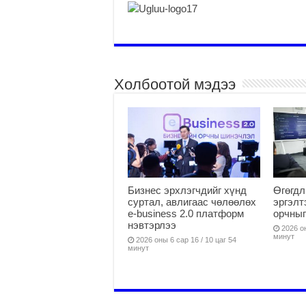
Холбоотой мэдээ
Бизнес эрхлэгчдийг хүнд
Өгөгдл
суртал, авлигаас чөлөөлөх
эргэлт
е-business 2.0 платформ
орчныг
нэвтэрлээ
2026 он
минут
2026 оны 6 сар 16 / 10 цаг 54
минут