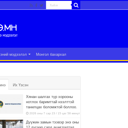
гэний мэдээлэл
Монгол бахархал
инэ
Их Үзсэн
Хянан шалгах түр хорооны
нотлох баримттай нээлттэй
танилцах боломжтой боллоо.
2026 оны 7 сар 23 / 15 цаг 58 минут
Дүүжин замын тээвэр энэ оны
12 дугаар сард ашиглалтад