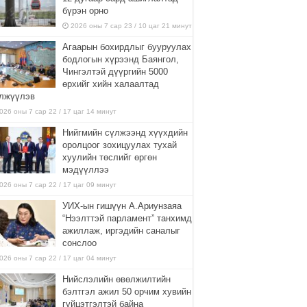
бүрэн орно
2026 оны 7 сар 23 / 10 цаг 21 минут
Агаарын бохирдлыг бууруулах
бодлогын хүрээнд Баянгол,
Чингэлтэй дүүргийн 5000
өрхийг хийн халаалтад
лжүүлэв
026 оны 7 сар 22 / 17 цаг 14 минут
Нийгмийн сүлжээнд хүүхдийн
оролцоог зохицуулах тухай
хуулийн төслийг өргөн
мэдүүллээ
026 оны 7 сар 22 / 17 цаг 09 минут
УИХ-ын гишүүн А.Ариунзаяа
“Нээлттэй парламент” танхимд
ажиллаж, иргэдийн саналыг
сонслоо
026 оны 7 сар 22 / 17 цаг 04 минут
Нийслэлийн өвөлжилтийн
бэлтгэл ажил 50 орчим хувийн
гүйцэтгэлтэй байна