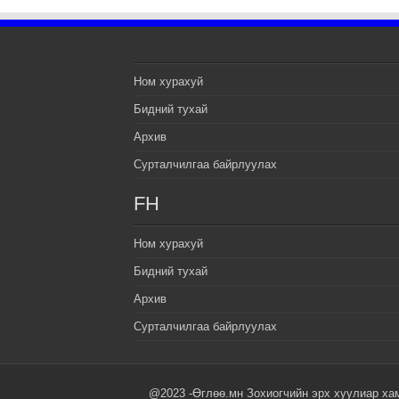
Ном хурахуй
Бидний тухай
Архив
Сурталчилгаа байрлуулах
FH
Ном хурахуй
Бидний тухай
Архив
Сурталчилгаа байрлуулах
@2023 -Өглөө.мн Зохиогчийн эрх хуулиар ха