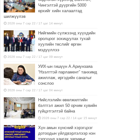
Чингэлтэй дүүргийн 5000
өрхийг хийн халаалтад
шилжүүлэв
2026 оны 7 сар 22 / 17 цаг 14 минут
Нийгмийн сүлжээнд хүүхдийн
оролцоог зохицуулах тухай
хуулийн төслийг өргөн
мэдүүллээ
2026 оны 7 сар 22 / 17 цаг 09 минут
УИХ-ын гишүүн А.Ариунзаяа
“Нээлттэй парламент” танхимд
ажиллаж, иргэдийн саналыг
сонслоо
2026 оны 7 сар 22 / 17 цаг 04 минут
Нийслэлийн өвөлжилтийн
бэлтгэл ажил 50 орчим хувийн
гүйцэтгэлтэй байна
2026 оны 7 сар 22 / 14 цаг 15 минут
Хүн амын хүнсний хэрэгцээг
дотоодын үйлдвэрлэлээр нэн
тэргүүнд хангах зарчмыг