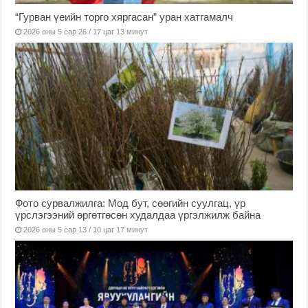
“Гурван үеийн торго хяргасан” уран хатгамалч
2026 оны 5 сар 26 / 17 цаг 13 минут
Фото сурвалжилга: Мод бут, сөөгийн суулгац, үр
үрслэгээний өргөтгөсөн худалдаа үргэлжилж байна
2026 оны 5 сар 13 / 10 цаг 17 минут