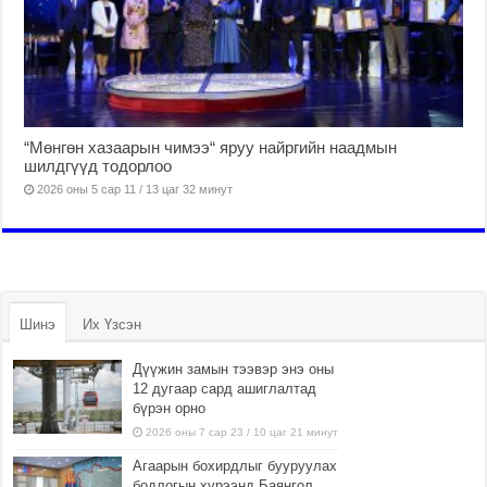
“Мөнгөн хазаарын чимээ“ яруу найргийн наадмын
шилдгүүд тодорлоо
2026 оны 5 сар 11 / 13 цаг 32 минут
Шинэ
Их Үзсэн
Дүүжин замын тээвэр энэ оны
12 дугаар сард ашиглалтад
бүрэн орно
2026 оны 7 сар 23 / 10 цаг 21 минут
Агаарын бохирдлыг бууруулах
бодлогын хүрээнд Баянгол,