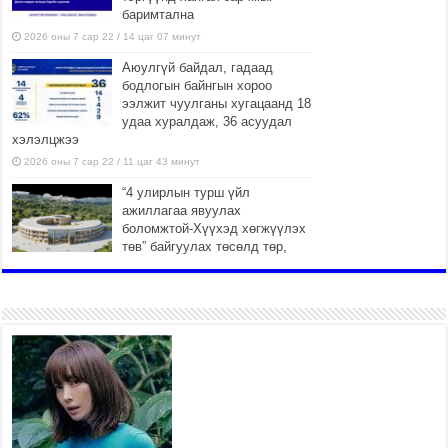
баримтална
2026 оны 7 сар 22 / 14 цаг 07 минут
Аюулгүй байдал, гадаад
бодлогын байнгын хороо
ээлжит чуулганы хугацаанд 18
удаа хуралдаж, 36 асуудал
хэлэлцжээ
2026 оны 7 сар 22 / 11 цаг 43 минут
“4 улирлын турш үйл
ажиллагаа явуулах
боломжтой-Хүүхэд хөгжүүлэх
төв” байгуулах төсөлд төр,
хувийн хэвшлийн түншлэлийн хүрээнд хамтран
ажиллахыг урьж байна
2026 оны 7 сар 22 / 9 цаг 28 минут
Б.Пүрэвдагва: “Урт цагаан”-ыг
залуучууд чөлөөт цагаа
өнгөрүүлдэг, жуулчид зорьж
ирдэг цэг болгоно
2026 оны 7 сар 21 / 16 цаг 47 минут
Тусгай замын автобус /BRT/ төслийн удирдах