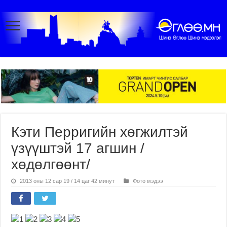
Кэти Перригийн хөгжилтэй
үзүүштэй 17 агшин /
хөдөлгөөнт/
2013 оны 12 сар 19 / 14 цаг 42 минут
Фото мэдээ