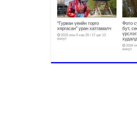
“Гурван үеийн торго
Фото с
хяргасан” уран хатгамалч
бут, с
үрслэг
2026 оны 5 сар 26 / 17 цаг 13
худалд
минут
2026 он
минут