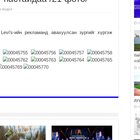
о мэдээ
2
Levi’s-ийн рекламанд авахуулсан зургийг хүргэж
ба
хо
2
ду
2