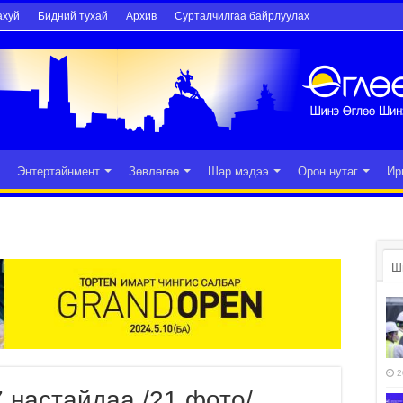
ахуй
Бидний тухай
Архив
Сурталчилгаа байрлуулах
Энтертайнмент
Зөвлөгөө
Шар мэдээ
Орон нутаг
Ир
Ш
2
 настайдаа /21 фото/