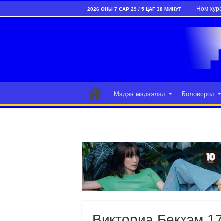
Ном хур
2026 ОНЫ 7 САР 29 / 5 ЦАГ 38 МИНУТ
Мэдээ мэдээлэл
Боловсрол
Викториа Бекхэм 17