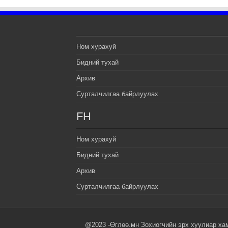
Ном хурахуй
Бидний тухай
Архив
Сурталчилгаа байрлуулах
FH
Ном хурахуй
Бидний тухай
Архив
Сурталчилгаа байрлуулах
@2023 -Өглөө.мн Зохиогчийн эрх хуулиар ха