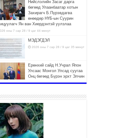
Нийслэлийн Засаг дарга
бөгөөд Улаанбаатар хотын
Захирагч Б.Пүрэвдагва
өнөөдөр НҮБ-ын Суурин
хицуулагч Ян ван Хиердэнтэй уулзлаа
026 оны 7 сар 28 / 9 цаг 44 минут
МЭДЭГДЭЛ
2026 оны 7 сар 28 / 9 цаг 35 минут
Ерөнхий сайд Н.Учрал Япон
Улсаас Монгол Улсад суугаа
Онц бөгөөд Бүрэн эрхт Элчин
сайд Игавахара Масарүг
лээн авч уулзлаа
026 оны 7 сар 27 / 16 цаг 26 минут
Орон нутагт санхүүгийн эрх
мэдлийг олгож, Иргэдийн
төлөөлөгчдийн хурал хяналт
тавьдаг байх эрх зүйн орчныг
рдүүлнэ
026 оны 7 сар 27 / 16 цаг 22 минут