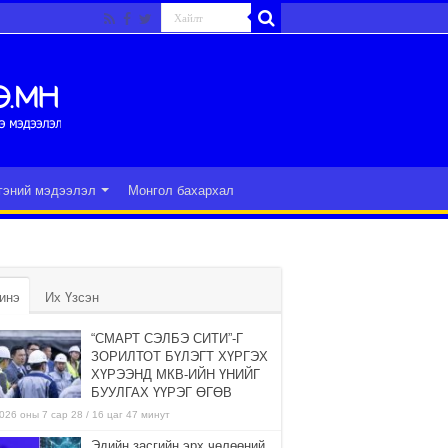
гэний мэдээлэл
Монгол бахархал
инэ
Их Үзсэн
“СМАРТ СЭЛБЭ СИТИ”-Г
ЗОРИЛТОТ БҮЛЭГТ ХҮРГЭХ
ХҮРЭЭНД МКВ-ИЙН ҮНИЙГ
БУУЛГАХ ҮҮРЭГ ӨГӨВ
026 оны 7 сар 28 / 16 цаг 47 минут
Эдийн засгийн эрх чөлөөний