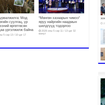
урвалжилга: Мод
“Мөнгөн хазаарын чимээ“
зо
өөгийн суулгац, үр
яруу найргийн наадмын
2
ээний өргөтгөсөн
шилдгүүд тодорлоо
аа үргэлжилж байна
2026 оны 5 сар 11 / 13 цаг 32
минут
ы 5 сар 13 / 10 цаг 17
хү
2
бү
2