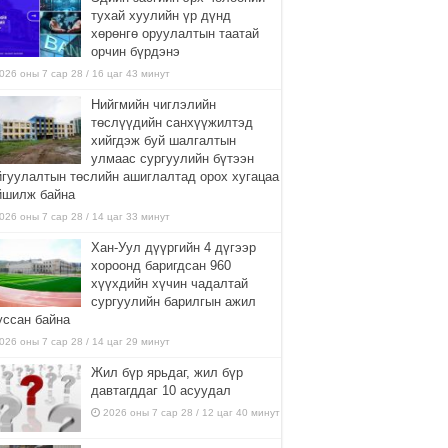
тухай хуулийн үр дүнд
хөрөнгө оруулалтын таатай
орчин бүрдэнэ
026 оны 7 сар 28 / 16 цаг 43 минут
Нийгмийн чиглэлийн
төслүүдийн санхүүжилтэд
хийгдэж буй шалгалтын
улмаас сургуулийн бүтээн
йгуулалтын төслийн ашиглалтад орох хугацаа
йшилж байна
026 оны 7 сар 28 / 14 цаг 33 минут
Хан-Уул дүүргийн 4 дүгээр
хороонд баригдсан 960
хүүхдийн хүчин чадалтай
сургуулийн барилгын ажил
уссан байна
026 оны 7 сар 28 / 14 цаг 29 минут
Жил бүр ярьдаг, жил бүр
давтагддаг 10 асуудал
2026 оны 7 сар 28 / 12 цаг 40 минут