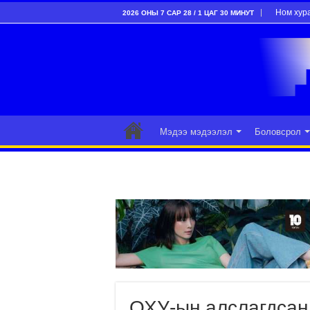
Ном хур
2026 ОНЫ 7 САР 28 / 1 ЦАГ 30 МИНУТ
Мэдээ мэдээлэл
Боловсрол
ОХУ-ын алслагдсан 