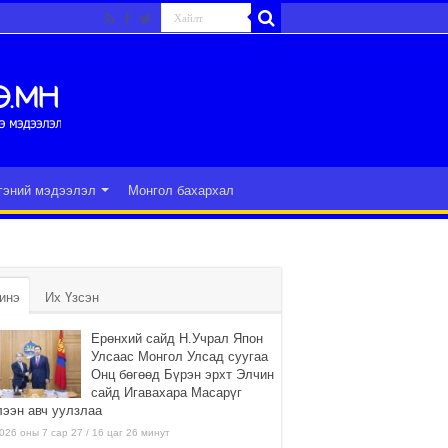
гэний мэдээлэл
Монгол бахархал
инэ
Их Үзсэн
Ерөнхий сайд Н.Учрал Япон
Улсаас Монгол Улсад суугаа
Онц бөгөөд Бүрэн эрхт Элчин
сайд Игавахара Масарүг
лээн авч уулзлаа
026 оны 7 сар 27 / 16 цаг 26 минут