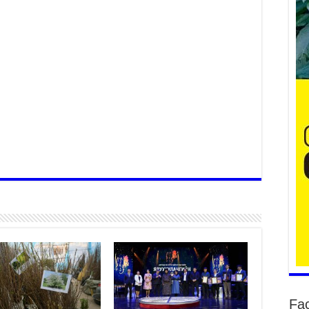
ба
2
УИ
ху
2
Ер
хү
2
Хя
нэ
2
Дү
аш
2
Fa