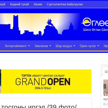
ахуй
Бидний тухай
Архив
Сурталчилгаа байрлуулах
Энтертайнмент
Зөвлөгөө
Шар мэдээ
Орон нутаг
Ир
Ш
хү
2
тосгоны иргэд /39 фото/