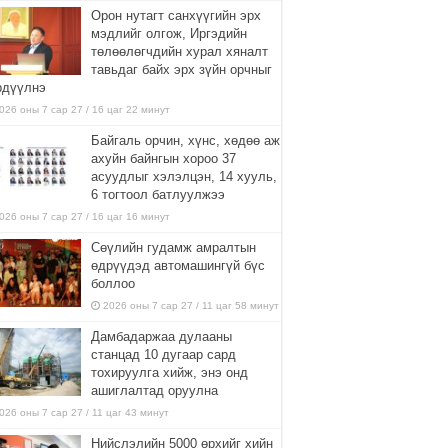
Орон нутагт санхүүгийн эрх
мэдлийг олгож, Иргэдийн
төлөөлөгчдийн хурал хяналт
тавьдаг байх эрх зүйн орчныг
рдүүлнэ
026 оны 7 сар 27 / 16 цаг 22 минут
Байгаль орчин, хүнс, хөдөө аж
ахуйн байнгын хороо 37
асуудлыг хэлэлцэн, 14 хууль,
6 тогтоол батлуулжээ
026 оны 7 сар 27 / 16 цаг 16 минут
Сөүлийн гудамж амралтын
өдрүүдэд автомашингүй бүс
боллоо
2026 оны 7 сар 27 / 11 цаг 58 минут
Дамбадаржаа дулааны
станцад 10 дугаар сард
тохируулга хийж, энэ онд
ашиглалтад оруулна
026 оны 7 сар 27 / 11 цаг 43 минут
Нийслэлийн 5000 өрхийг хийн