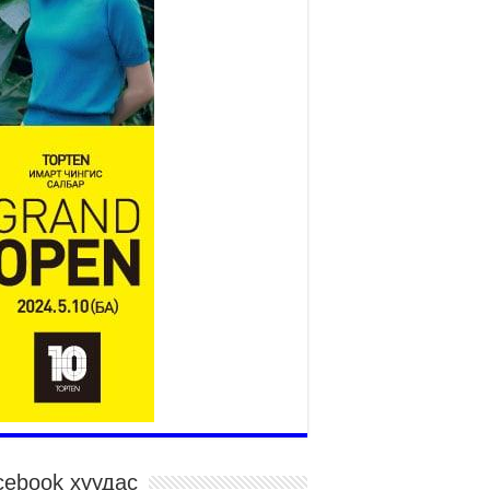
2026 оны 7 сар 27 / 9 цаг 51 минут
“Хөдөө аж ахуй, хөдөөгийн
хөгжил төслийн 2 дахь шат”
төслийн хүрээнд 4 банктай
дамжуулан зээлдүүлэх гэрээ
йгууллаа
026 оны 7 сар 27 / 9 цаг 40 минут
Х-ын гишүүн С.Зулпхар: Иргэдийн санал
уль тогтоох үйл ажиллагааны чухал үндэс
026 оны 7 сар 27 / 9 цаг 19 минут
өнхий хяналтын хоёр удаагийн сонсголд 345
н оролцжээ
026 оны 7 сар 27 / 9 цаг 13 минут
нан шалгах түр хорооны нотлох баримттай
элттэй танилцах боломжтой боллоо.
026 оны 7 сар 23 / 15 цаг 58 минут
үжин замын тээвэр энэ оны 12 дугаар сард
иглалтад бүрэн орно
026 оны 7 сар 23 / 10 цаг 21 минут
cebook хуудас