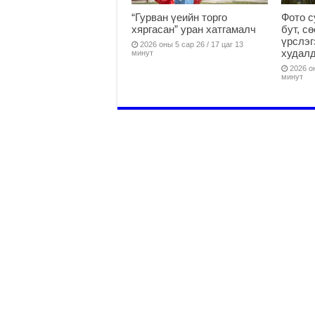
“Гурван үеийн торго
Фото с
хяргасан” уран хатгамалч
бут, с
үрслэг
2026 оны 5 сар 26 / 17 цаг 13
худалд
минут
2026 он
минут