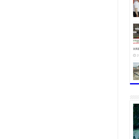
хя
2
2