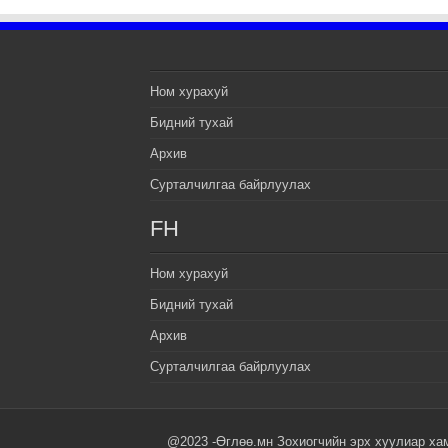
Ном хурахуй
Бидний тухай
Архив
Сурталчилгаа байрлуулах
FH
Ном хурахуй
Бидний тухай
Архив
Сурталчилгаа байрлуулах
@2023 -Өглөө.мн Зохиогчийн эрх хуулиар ха