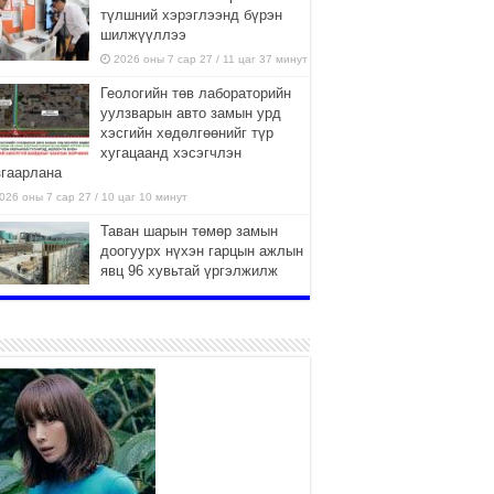
түлшний хэрэглээнд бүрэн
шилжүүллээ
2026 оны 7 сар 27 / 11 цаг 37 минут
Геологийн төв лабораторийн
уулзварын авто замын урд
хэсгийн хөдөлгөөнийг түр
хугацаанд хэсэгчлэн
згаарлана
026 оны 7 сар 27 / 10 цаг 10 минут
Таван шарын төмөр замын
доогуурх нүхэн гарцын ажлын
явц 96 хувьтай үргэлжилж
байна
026 оны 7 сар 27 / 10 цаг 04 минут
Нийслэлийн харьяа амаржих
газруудыг “Эх, хүүхдийн төв”
болгон өргөтгөнө
2026 оны 7 сар 27 / 9 цаг 58 минут
ТӨВ АЙМАГТ ӨВЛИЙН
БЭЛТГЭЛ АЖИЛ 80 ХУВЬТАЙ
ҮРГЭЛЖИЛЖ БАЙНА