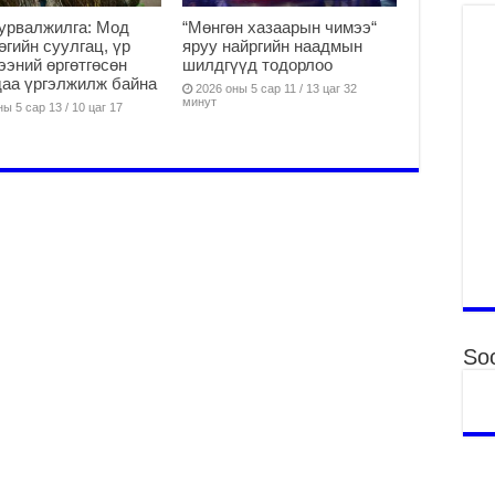
Аг
урвалжилга: Мод
“Мөнгөн хазаарын чимээ“
хү
өөгийн суулгац, үр
яруу найргийн наадмын
өр
ээний өргөтгөсөн
шилдгүүд тодорлоо
2
аа үргэлжилж байна
2026 оны 5 сар 11 / 13 цаг 32
минут
Ни
ы 5 сар 13 / 10 цаг 17
зо
мэ
2
УИ
па
со
2
Ни
ор
2
Soc
Хү
үй
ба
2
Аю