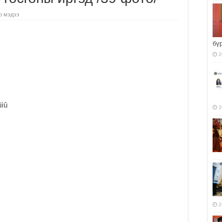
о мэдээ
бү
2
2
2