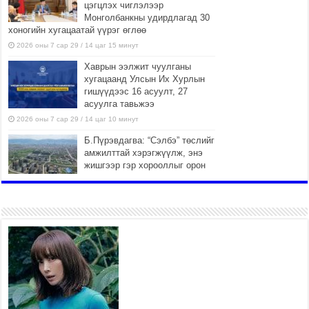
цэгцлэх чиглэлээр
Монголбанкны удирдлагад 30
хоногийн хугацаатай үүрэг өглөө
2026 оны 7 сар 29 / 14 цаг 15 минут
Хаврын ээлжит чуулганы
хугацаанд Улсын Их Хурлын
гишүүдээс 16 асуулт, 27
асуулга тавьжээ
2026 оны 7 сар 29 / 14 цаг 10 минут
Б.Пүрэвдагва: “Сэлбэ” төслийг
амжилттай хэрэгжүүлж, энэ
жишгээр гэр хорооллыг орон
сууцжуулна
2026 оны 7 сар 29 / 9 цаг 58 минут
Иргэд нийгмийн харилцаа,
хөдөлмөр эрхлэхэд
тулгамдаж буй асуудлаа УИХ-
ын гишүүнд уламжиллаа
2026 оны 7 сар 29 / 9 цаг 52 минут
“СМАРТ СЭЛБЭ СИТИ”-Г
ЗОРИЛТОТ БҮЛЭГТ ХҮРГЭХ