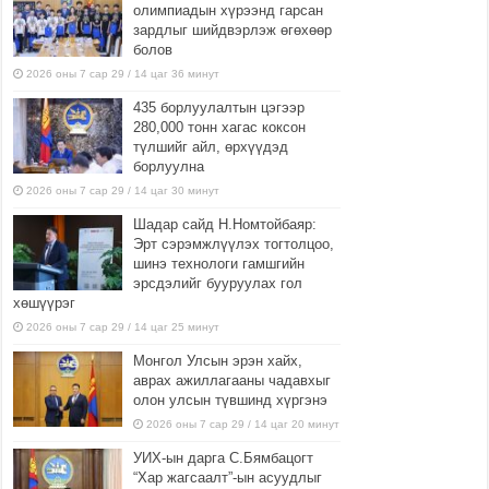
олимпиадын хүрээнд гарсан
зардлыг шийдвэрлэж өгөхөөр
болов
2026 оны 7 сар 29 / 14 цаг 36 минут
435 борлуулалтын цэгээр
280,000 тонн хагас коксон
түлшийг айл, өрхүүдэд
борлуулна
2026 оны 7 сар 29 / 14 цаг 30 минут
Шадар сайд Н.Номтойбаяр:
Эрт сэрэмжлүүлэх тогтолцоо,
шинэ технологи гамшгийн
эрсдэлийг бууруулах гол
хөшүүрэг
2026 оны 7 сар 29 / 14 цаг 25 минут
Монгол Улсын эрэн хайх,
аврах ажиллагааны чадавхыг
олон улсын түвшинд хүргэнэ
2026 оны 7 сар 29 / 14 цаг 20 минут
УИХ-ын дарга С.Бямбацогт
“Хар жагсаалт”-ын асуудлыг