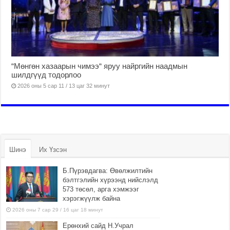
“Мөнгөн хазаарын чимээ“ яруу найргийн наадмын
шилдгүүд тодорлоо
2026 оны 5 сар 11 / 13 цаг 32 минут
Шинэ
Их Үзсэн
Б.Пүрэвдагва: Өвөлжилтийн
бэлтгэлийн хүрээнд нийслэлд
573 төсөл, арга хэмжээг
хэрэгжүүлж байна
2026 оны 7 сар 29 / 16 цаг 18 минут
Ерөнхий сайд Н.Учрал