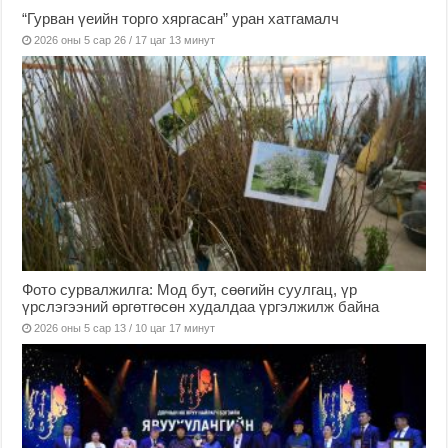
“Гурван үеийн торго хяргасан” уран хатгамалч
2026 оны 5 сар 26 / 17 цаг 13 минут
Фото сурвалжилга: Мод бут, сөөгийн суулгац, үр
үрслэгээний өргөтгөсөн худалдаа үргэлжилж байна
2026 оны 5 сар 13 / 10 цаг 17 минут