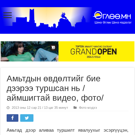
Амьтдын өвдөлтийг бие
дээрээ туршсан нь /
аймшигтай видео, фото/
2013 оны 12 сар 21 / 13 цаг 35 минут
Фото мэдээ
Амьтад дээр аливаа туршилт явалуухыг эсэргүүцэн,