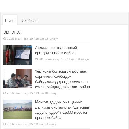
Шинэ
Их Үзсэн
ЭМГЭНЭЛ
2026 оны 7 сар 19 / 15 цаг 15 минут
Аяллаа зөв төлөвлөхийг
иргэдэд зөвлөж байна
2026 оны 7 сар 16 / 11 цаг 50 минут
Үер усны болзошгүй аюулаас
сэргийлж, холбогдох
байгууллагууд өндөржүүлсэн
бэлэн байдалд ажиллаж байна
2026 оны 7 сар 15 / 13 цаг 06 минут
Монгол адууны үнэ цэнийг
дэлхийд сурталчлах “Дэлхийн
адууны өдөр”-т 15000 морьтон
оролцож байна
2026 оны 7 сар 15 / 11 цаг 51 минут