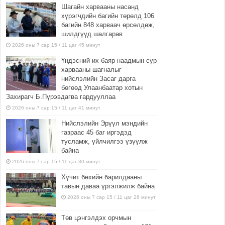
Шагайн харвааны насанд
хүрэгчдийн багийн төрөлд 106
багийн 848 харваач өрсөлдөж,
шилдгүүд шалгарав
2026 оны 7 сар 15 / 11 цаг 45 минут
Үндэсний их баяр наадмын сур
харвааны шагналыг
нийслэлийн Засаг дарга
бөгөөд Улаанбаатар хотын
Захирагч Б.Пүрэвдагва гардууллаа
2026 оны 7 сар 15 / 11 цаг 41 минут
Нийслэлийн Эрүүл мэндийн
газраас 45 баг иргэдэд
тусламж, үйлчилгээ үзүүлж
байна
2026 оны 7 сар 15 / 11 цаг 30 минут
Хүчит бөхийн барилдааны
тавын даваа үргэлжилж байна
2026 оны 7 сар 15 / 11 цаг 26 минут
Төв цэнгэлдэх орчмын