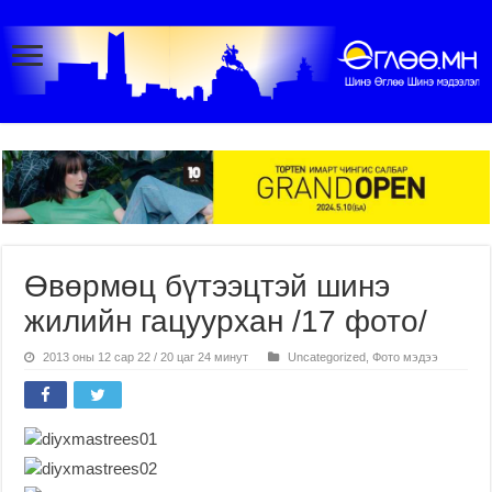
Өвөрмөц бүтээцтэй шинэ
жилийн гацуурхан /17 фото/
2013 оны 12 сар 22 / 20 цаг 24 минут
Uncategorized
,
Фото мэдээ