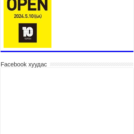
2026 оны 7 сар 15 / 10 цаг 58 минут
Үндэсний их баяр наадмын шагайн харваа
насанд хүрэгчдийн багийн харваагаар
үргэлжилж байна
2026 оны 7 сар 15 / 10 цаг 52 минут
Үндэсний их баяр наадмын хүчит бөхийн
барилдаан эхэллээ
2026 оны 7 сар 15 / 10 цаг 46 минут
Үндэсний хувцасны өдрийг тохиолдуулан
Facebook хуудас
“Дээлтэй монгол наадам” боллоо
2026 оны 7 сар 15 / 10 цаг 41 минут
МОНГОЛ УЛСЫН ЕРӨНХИЙ САЙД Н.УЧРАЛ
БАЯР НААДМЫН НЭЭЛТЭД ОРОЛЦОЖ,
НААДАМЧИН ОЛОНД МЭНДЧИЛГЭЭ
ДЭВШҮҮЛЭВ
2026 оны 7 сар 14 / 17 цаг 56 минут
МОНГОЛ УЛСЫН ЕРӨНХИЙ САЙД Н.УЧРАЛ
БҮГД НАЙРАМДАХ СОЛОНГОС УЛСЫН
ЕРӨНХИЙЛӨГЧ И ЖЭ МЁН-Д БАРААЛХАВ
2026 оны 7 сар 14 / 17 цаг 51 минут