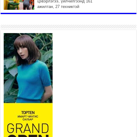
цэвэрлэгээ, үйлчилгээнд 161
ажилтан, 27 техниктэй
ажиллаж байна
2026 оны 7 сар 15 / 11 цаг 22 минут
Наадмын амралтын өдрүүдэд
нийслэлийн эрүүл мэндийн
байгууллагууд дараах
хуваарийн дагуу ажиллана
2026 оны 7 сар 15 / 11 цаг 18 минут
Үндэсний их баяр наадам
эхэллээ
2026 оны 7 сар 15 / 11 цаг 14 минут
Үер усны аюулаас сэргийлж, нийслэлийн Онцгой
байдлын газрын 162 алба хаагч үүрэг гүйцэтгэж
байна
2026 оны 7 сар 15 / 11 цаг 07 минут
Үндэсний их сурын харваанд 850 харваач цэц
мэргэнээ сорьж байна
2026 оны 7 сар 15 / 11 цаг 03 минут
Төв цэнгэлдэхийн эргэн тойронд