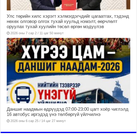
Улс төрийн хилс хэрэгт хэлмэгдэгчдийг цагаатгах, тэдэнд
нөхөх олговор олгох тухай хуульд нэмэлт, өөрчлөлт
оруулах тухай хуулийн төсөл өргөн мэдүүлэв
2026 оны 7 сар 2 / 11 цаг 50 минут
Даншиг наадмын өдрүүдэд 07:00-23:00 цагт хоёр чиглэлд
16 автобус иргэдэд үнэ төлбөргүй үйлчилнэ
2026 оны 6 сар 25 / 14 цаг 27 минут