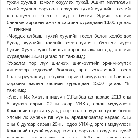
тухай хуульд нэмэлт оруулах тухай, Ашигт малтмалын
тухай хуульд өөрчлөлт оруулах тухай хуулийн төслийг
хэлэлцүүлэгт бэлтгэх үүрэг бүхий Эдийн засгийн
байнгын хорооны ажлын хэсгийн хуралдаан 13.00 цагаас
“Г” танхимд;
-Мөрдөх албаны тухай хуулийн төсөл болон холбогдох
бусад хуулийн төслийг хэлэлцүүлэгт бэлтгэх үүрэг
бүхий Хууль зүйн байнгын хорооны ажлын дэд хэсгийн
хуралдаан 13.30 цагаас “В” танхимд;
-Ухаалаг төр лүү шилжих шилжилтийг эрчимжүүлэх
чиглэлээр тодорхой бодлого, арга хэмжээний төсөл
боловсруулах үүрэг бүхий Төрийн байгуулалтын байнгын
хорооны ажлын хэсгийн хуралдаан 15.00 цагаас “В”
танхимд;
-Улсын Их Хурлын гишүүн С.Ганбаатар нараас 2013 оны
5 дугаар сарын 02-ны өдөр УИХ-д өргөн мэдүүлсэн
Компанийн тухай хуульд өөрчлөлт оруулах тухай болон
Улсын Их Хурлын гишүүн Б.Гарамгайбаатар нараас 2013
оны 8 дугаар сарын 28-ны өдөр УИХ-д өргөн мэдүүлсэн
Компанийн тухай хуульд нэмэлт, өөрчлөлт оруулах тухай
хуулийн төслүүдийг нэгтгэн УИХ-ын чуулганаар