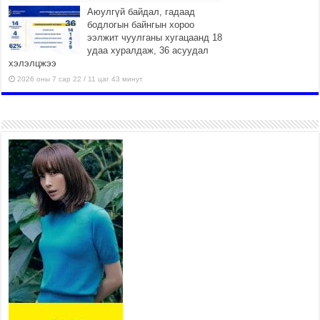
Аюулгүй байдал, гадаад
бодлогын байнгын хороо
ээлжит чуулганы хугацаанд 18
удаа хуралдаж, 36 асуудал
хэлэлцжээ
2026 оны 7 сар 22 / 11 цаг 43 минут
“4 улирлын турш үйл
ажиллагаа явуулах
боломжтой-Хүүхэд хөгжүүлэх
төв” байгуулах төсөлд төр,
хувийн хэвшлийн түншлэлийн хүрээнд хамтран
ажиллахыг урьж байна
2026 оны 7 сар 22 / 9 цаг 28 минут
Б.Пүрэвдагва: “Урт цагаан”-ыг
залуучууд чөлөөт цагаа
өнгөрүүлдэг, жуулчид зорьж
ирдэг цэг болгоно
2026 оны 7 сар 21 / 16 цаг 47 минут
Тусгай замын автобус /BRT/ төслийн удирдах
хорооны ээлжит хуралдаан боллоо
2026 оны 7 сар 21 / 16 цаг 43 минут