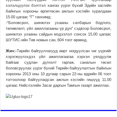
хэлэлцүүлэх бэлтгэл хангах үүрэг бүхий Эдийн засгийн
байнгын хорооны өргөтгөсөн ажлын хэсгийн хуралдаан
15.00 цагаас “Г” танхимд;
-“Боловсрол, шинжлэх ухааны салбарын бодлого,
төлөвлөлт, үйл ажиллагааны үр дүн” сэдвээр Боловсрол,
шинжлэх ухааны сайдын мэдээлэл сонсох 15.00 цагаас
ШУТИС-ийн Төв номын сан, 604 тоот өрөөнд.
Жич:-
Төрийн байгууллагууд өөрт ногдуулсан чиг үүргийг
хэрэгжүүлэхдээ үйл ажиллагаагаа хэрхэн уялдуулж
байгааг судлан дүгнэлт гаргаж, саналын төсөл
боловсруулах үүрэг бүхий Төрийн байгуулалтын байнгын
хорооны 2013 оны 10 дугаар сарын 22-ны өдрийн 06 тоот
тогтоолоор байгуулагдсан ажлын хэсгийн гишүүд 11.00
цагаас Нийслэлийн Засаг даргын Тамгын газарт ажиллах.