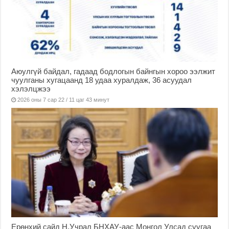
Аюулгүй байдал, гадаад бодлогын байнгын хороо ээлжит
чуулганы хугацаанд 18 удаа хуралдаж, 36 асуудал
хэлэлцжээ
2026 оны 7 сар 22 / 11 цаг 43 минут
Ерөнхий сайд Н.Учрал БНХАУ-аас Монгол Улсад суугаа