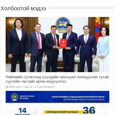
Холбоотой мэдээ
Нийгмийн сүлжээнд хүүхдийн оролцоог зохицуулах тухай
хуулийн төслийг өргөн мэдүүллээ
2026 оны 7 сар 22 / 17 цаг 09 минут