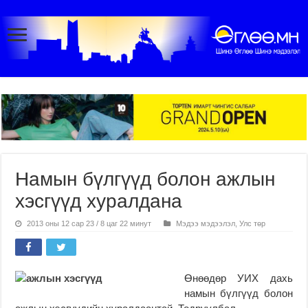
Намын бүлгүүд болон ажлын
хэсгүүд хуралдана
2013 оны 12 сар 23 / 8 цаг 22 минут
Мэдээ мэдээлэл
,
Улс төр
Өнөөдөр УИХ дахь
намын бүлгүүд болон