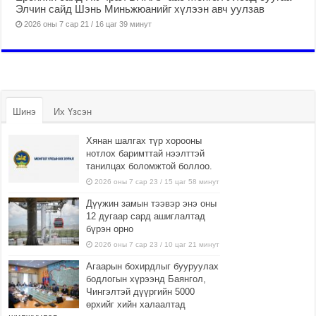
Элчин сайд Шэнь Миньжюанийг хүлээн авч уулзав
2026 оны 7 сар 21 / 16 цаг 39 минут
Шинэ
Их Үзсэн
Хянан шалгах түр хорооны
нотлох баримттай нээлттэй
танилцах боломжтой боллоо.
2026 оны 7 сар 23 / 15 цаг 58 минут
Дүүжин замын тээвэр энэ оны
12 дугаар сард ашиглалтад
бүрэн орно
2026 оны 7 сар 23 / 10 цаг 21 минут
Агаарын бохирдлыг бууруулах
бодлогын хүрээнд Баянгол,
Чингэлтэй дүүргийн 5000
өрхийг хийн халаалтад