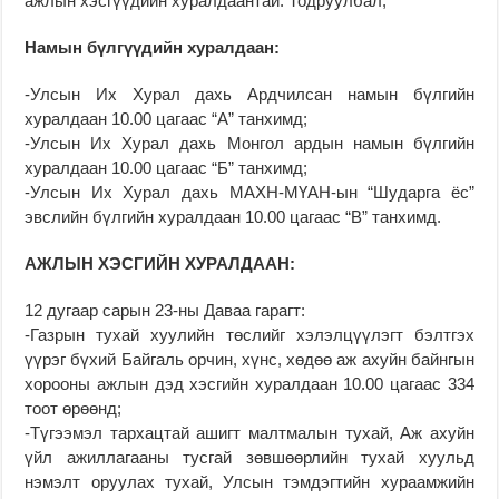
ажлын хэсгүүдийн хуралдаантай. Тодруулбал,
Намын бүлгүүдийн хуралдаан:
-Улсын Их Хурал дахь Ардчилсан намын бүлгийн
хуралдаан 10.00 цагаас “А” танхимд;
-Улсын Их Хурал дахь Монгол ардын намын бүлгийн
хуралдаан 10.00 цагаас “Б” танхимд;
-Улсын Их Хурал дахь МАХН-МҮАН-ын “Шударга ёс”
эвслийн бүлгийн хуралдаан 10.00 цагаас “В” танхимд.
АЖЛЫН ХЭСГИЙН ХУРАЛДААН:
12 дугаар сарын 23-ны Даваа гарагт:
-Газрын тухай хуулийн төслийг хэлэлцүүлэгт бэлтгэх
үүрэг бүхий Байгаль орчин, хүнс, хөдөө аж ахуйн байнгын
хорооны ажлын дэд хэсгийн хуралдаан 10.00 цагаас 334
тоот өрөөнд;
-Түгээмэл тархацтай ашигт малтмалын тухай, Аж ахуйн
үйл ажиллагааны тусгай зөвшөөрлийн тухай хуульд
нэмэлт оруулах тухай, Улсын тэмдэгтийн хураамжийн