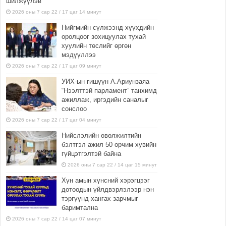
шилжүүлэв
2026 оны 7 сар 22 / 17 цаг 14 минут
Нийгмийн сүлжээнд хүүхдийн
оролцоог зохицуулах тухай
хуулийн төслийг өргөн
мэдүүллээ
2026 оны 7 сар 22 / 17 цаг 09 минут
УИХ-ын гишүүн А.Ариунзаяа
“Нээлттэй парламент” танхимд
ажиллаж, иргэдийн саналыг
сонслоо
2026 оны 7 сар 22 / 17 цаг 04 минут
Нийслэлийн өвөлжилтийн
бэлтгэл ажил 50 орчим хувийн
гүйцэтгэлтэй байна
2026 оны 7 сар 22 / 14 цаг 15 минут
Хүн амын хүнсний хэрэгцээг
дотоодын үйлдвэрлэлээр нэн
тэргүүнд хангах зарчмыг
баримтална
2026 оны 7 сар 22 / 14 цаг 07 минут