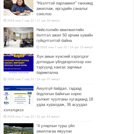
“Нээлттэй парламент” танхимд
ажиллаж, иргэдийн саналыг
сонслоо
2026 оны 7 сар 22 / 17 цаг 04 минут
Нийслэлийн өвөлжилтийн
бэлтгэл ажил 50 орчим хувийн
гүйцэтгэлтэй байна
2026 оны 7 сар 22 / 14 цаг 15 минут
Хүн амын хүнсний хэрэгцээг
дотоодын үйлдвэрлэлээр нэн
тэргүүнд хангах зарчмыг
баримтална
2026 оны 7 сар 22 / 14 цаг 07 минут
Аюулгүй байдал, гадаад
бодлогын байнгын хороо
ээлжит чуулганы хугацаанд 18
удаа хуралдаж, 36 асуудал
хэлэлцжээ
2026 оны 7 сар 22 / 11 цаг 43 минут
“4 улирлын турш үйл
ажиллагаа явуулах