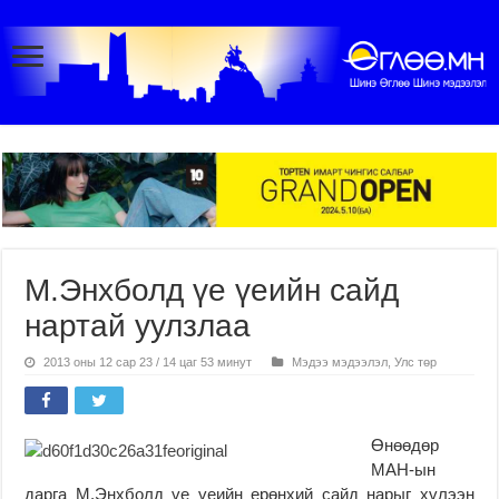
М.Энхболд үе үеийн сайд
нартай уулзлаа
2013 оны 12 сар 23 / 14 цаг 53 минут
Мэдээ мэдээлэл
,
Улс төр
Өнөөдөр
МАН-ын
дарга М.Энхболд үе үеийн ерөнхий сайд нарыг хүлээн