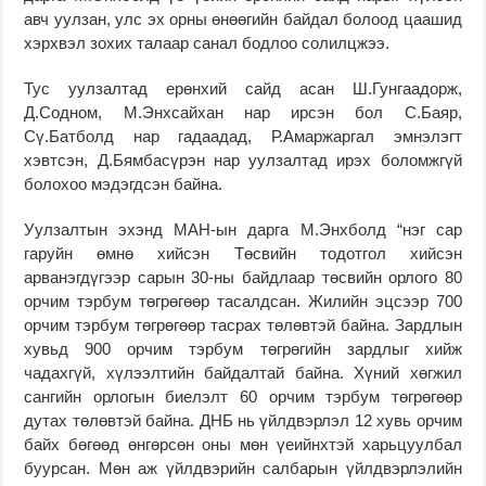
авч уулзан, улс эх орны өнөөгийн байдал болоод цаашид
хэрхвэл зохих талаар санал бодлоо солилцжээ.
Тус уулзалтад ерөнхий сайд асан Ш.Гунгаадорж,
Д.Содном, М.Энхсайхан нар ирсэн бол С.Баяр,
Сү.Батболд нар гадаадад, Р.Амаржаргал эмнэлэгт
хэвтсэн, Д.Бямбасүрэн нар уулзалтад ирэх боломжгүй
болохоо мэдэгдсэн байна.
Уулзалтын эхэнд МАН-ын дарга М.Энхболд “нэг сар
гаруйн өмнө хийсэн Төсвийн тодотгол хийсэн
арванэгдүгээр сарын 30-ны байдлаар төсвийн орлого 80
орчим тэрбум төгрөгөөр тасалдсан. Жилийн эцсээр 700
орчим тэрбум төгрөгөөр тасрах төлөвтэй байна. Зардлын
хувьд 900 орчим тэрбум төгрөгийн зардлыг хийж
чадахгүй, хүлээлтийн байдалтай байна. Хүний хөгжил
сангийн орлогын биелэлт 60 орчим тэрбум төгрөгөөр
дутах төлөвтэй байна. ДНБ нь үйлдвэрлэл 12 хувь орчим
байх бөгөөд өнгөрсөн оны мөн үеийнхтэй харьцуулбал
буурсан. Мөн аж үйлдвэрийн салбарын үйлдвэрлэлийн