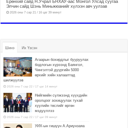
Ерөнхий сайд Н.Учрал БНХАУ-аас Монгол Улсад суугаа
Элчин сайд Шэнь Миньжюанийг хүлээн авч уулзав
2026 оны 7 сар 21 / 16 цаг 39 минут
Шинэ
Их Үзсэн
Агаарын бохирдлыг бууруулах
бодлогын хүрээнд Баянгол,
Чингэлтэй дүүргийн 5000
өрхийг хийн халаалтад
шилжүүлэв
2026 оны 7 сар 22 / 17 цаг 14 минут
Нийгмийн сүлжээнд хүүхдийн
оролцоог зохицуулах тухай
хуулийн төслийг өргөн
мэдүүллээ
2026 оны 7 сар 22 / 17 цаг 09 минут
УИХ-ын гишүүн А.Ариунзаяа