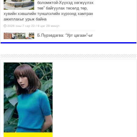
боломжтой-Хүүхэд хөгжүүлэх
төв” байгуулах төсөлд төр,
хувийн хэвшлийн түншлэлийн хүрээнд хамтран
ажиллахыг урьж байна
2026 оны 7 сар 22 / 9 цаг 28 минут
Б.Пүрэвдагва: “Урт цагаан”-ыг
залуучууд чөлөөт цагаа
өнгөрүүлдэг, жуулчид зорьж
ирдэг цэг болгоно
2026 оны 7 сар 21 / 16 цаг 47 минут
Тусгай замын автобус /BRT/
төслийн удирдах хорооны
ээлжит хуралдаан боллоо
2026 оны 7 сар 21 / 16 цаг 43 минут
Ерөнхий сайд Н.Учрал БНХАУ-
аас Монгол Улсад суугаа
Элчин сайд Шэнь
Миньжюанийг хүлээн авч
уулзав
2026 оны 7 сар 21 / 16 цаг 39 минут
БҮГД НАЙРАМДАХ ТАЖИКИСТАН УЛСТАЙ