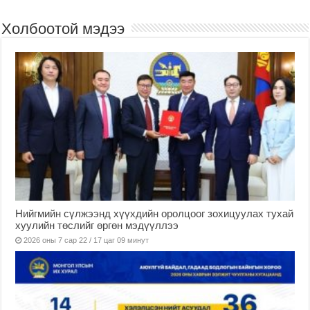
Холбоотой мэдээ
Нийгмийн сүлжээнд хүүхдийн оролцоог зохицуулах тухай
хуулийн төслийг өргөн мэдүүллээ
2026 оны 7 сар 22 / 17 цаг 09 минут