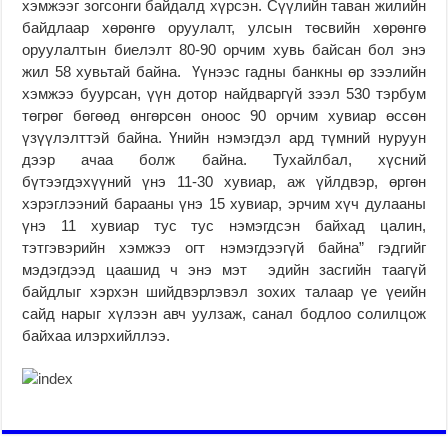
хэмжээг зогсонги байдалд хүрсэн. Сүүлийн таван жилийн
байдлаар хөрөнгө оруулалт, улсын төсвийн хөрөнгө
оруулалтын биелэлт 80-90 орчим хувь байсан бол энэ
жил 58 хувьтай байна. Үүнээс гадны банкны өр зээлийн
хэмжээ буурсан, үүн дотор найдваргүй зээл 530 тэрбум
төгрөг бөгөөд өнгөрсөн оноос 90 орчим хувиар өссөн
үзүүлэлттэй байна. Үнийн нэмэгдэл ард түмний нуруун
дээр ачаа болж байна. Тухайлбал, хүсний
бүтээгдэхүүний үнэ 11-30 хувиар, аж үйлдвэр, өргөн
хэрэглээний барааны үнэ 15 хувиар, эрчим хүч дулааны
үнэ 11 хувиар тус тус нэмэгдсэн байхад цалин,
тэтгэвэрийн хэмжээ огт нэмэгдээгүй байна” гэдгийг
мэдэгдээд цаашид ч энэ мэт эдийн засгийн таагүй
байдлыг хэрхэн шийдвэрлэвэл зохих талаар үе үеийн
сайд нарыг хүлээн авч уулзаж, санал бодлоо солилцож
байхаа илэрхийллээ.