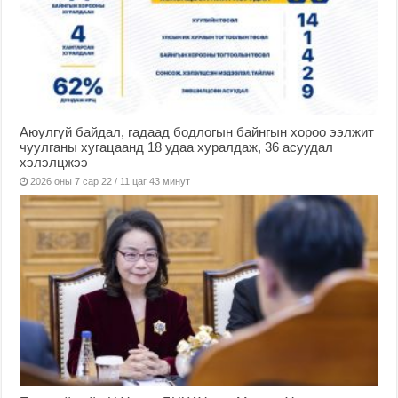
Аюулгүй байдал, гадаад бодлогын байнгын хороо ээлжит
чуулганы хугацаанд 18 удаа хуралдаж, 36 асуудал
хэлэлцжээ
2026 оны 7 сар 22 / 11 цаг 43 минут