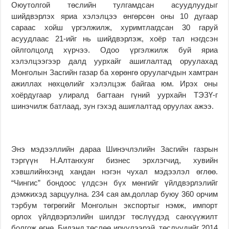
Оюутолгой төслийн тулгамдсан асуудлуудыг
шийдвэрлэх яриа хэлэлцээ өнгөрсөн оны 10 дугаар
сараас хойш үргэлжилж, хуримтлагдсан 30 гаруй
асуудлаас 21-ийг нь шийдвэрлэж, хоёр тал нэгдсэн
ойлголцолд хүрчээ. Одоо үргэлжилж буй яриа
хэлэлцээгээр далд уурхайг ашиглалтад оруулахад
Монголын Засгийн газар ба хөрөнгө оруулагчдын хамтран
ажиллах нөхцөлийг хэлэлцэж байгаа юм. Ирэх оны
хоёрдугаар улиралд багтаан гүний уурхайн ТЭЗҮ-г
шинэчилж батлаад, зун гэхэд ашиглалтад оруулах ажээ.
Энэ мэдээллийн дараа Шинэчлэлийн Засгийн газрын
тэргүүн Н.Алтанхуяг бизнес эрхлэгчид, хувийн
хэвшлийнхэнд хандан нэгэн чухал мэдээлэл өглөө.
“Чингис” бондоос үлдсэн бүх мөнгийг үйлдвэрлэлийг
дэмжихэд зарцуулна. 234 сая ам.доллар буюу 360 орчим
тэрбум төгрөгийг Монголын экспортыг нэмж, импорт
орлох үйлдвэрлэлийн шилдэг төслүүдэд санхүүжилт
болгож өгнө. Бидэнд төслөө ирүүлээрэй, төслүүдийг 2014