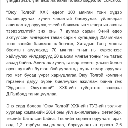
үйлдвэрлэл, үйл ажиллагааны талаар мэдээлэл сонслоо.
“Оюу Толгой” ХХК өдөрт 100 мянган тонн хүдэр
боловсруулах хүчин чадалтай баяжуулах үйлдвэрээ
ашиглалтад оруулж, зэсийн баяжмалын экспортын анхны
тээвэрлэлтийг энэ оны 7 дугаар сарын 9-ний өдөр
эхлүүлсэн. Өнгөрсөн таван сарын хугацаанд 250 мянган
тонн зэсийн баяжмал олборлож, Хятадын Ганц модны
боомтын агуулахад 70 мянган тн-ыг нь хүргэснээс
хайлуулах үйлдвэрүүд 20 шахам мянган тонныг нь татаж
аваад байна. Ажиллах хүчин, татвар төлөлт, улсын болон
орон нутгийн бүтээн байгуулалтад хувь нэмэр оруулах
гэх мэт бусад үүрэг хариуцлагаа Оюу Толгой компани
гэрээний дагуу бүрэн биелүүлэн ажиллаж байна гэж
“Эрдэнэс Оюутолгой” ХХК-ийн гүйцэтгэх захирал
Д.Ганболд танилцууллаа.
Энэ сард болсон “Оюу Толгой” ХХК-ийн ТУЗ-ийн ээлжит
хурлаар компанийн 2014 оны үйл ажиллагааны хөтөлбөр,
төсвийг баталсан байна. Төслийн хөрөнгө оруулалт ирэх
онд 1,2 тэрбум ам.доллар, борлуулалтын орлого 2,6