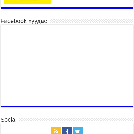
төрөлд 106 багийн 848 харваач өрсөлдөж,
шилдгүүд шалгарав
2026 оны 7 сар 15 / 11 цаг 45 минут
Facebook хуудас
Үндэсний их баяр наадмын сур харвааны
шагналыг нийслэлийн Засаг дарга бөгөөд
Улаанбаатар хотын Захирагч Б.Пүрэвдагва
гардууллаа
2026 оны 7 сар 15 / 11 цаг 41 минут
Нийслэлийн Эрүүл мэндийн газраас 45 баг
иргэдэд тусламж, үйлчилгээ үзүүлж байна
2026 оны 7 сар 15 / 11 цаг 30 минут
Хүчит бөхийн барилдааны тавын даваа
үргэлжилж байна
2026 оны 7 сар 15 / 11 цаг 26 минут
Төв цэнгэлдэх орчмын цэвэрлэгээ, үйлчилгээнд
161 ажилтан, 27 техниктэй ажиллаж байна
2026 оны 7 сар 15 / 11 цаг 22 минут
Social
Наадмын амралтын өдрүүдэд нийслэлийн эрүүл
мэндийн байгууллагууд дараах хуваарийн дагуу
ажиллана