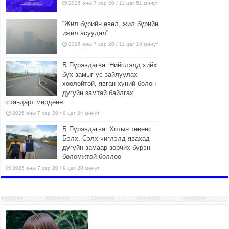
2026 оны 7 сар 20 / 11 цаг 51 минут
“Жил бүрийн өвөл, жил бүрийн
ижил асуудал”
2026 оны 7 сар 20 / 11 цаг 16 минут
Б.Пүрэвдагва: Нийслэлд хийх
бүх замыг ус зайлуулах
хоолойтой, явган хүний болон
дугуйн замтай байлгах
стандарт мөрдөнө
2026 оны 7 сар 20 / 9 цаг 24 минут
Б.Пүрэвдагва: Хотын төвөөс
Бэлх, Сэлх чиглэлд явахад
дугуйн замаар зорчих бүрэн
боломжтой боллоо
2026 оны 7 сар 20 / 9 цаг 20 минут
Хан-Уул дүүрэг, Чингисийн
өргөн чөлөөний ус зайлуулах
шугам хоолойн ажил 80
хувьтай үргэлжилж байна
2026 оны 7 сар 20 / 9 цаг 14 минут