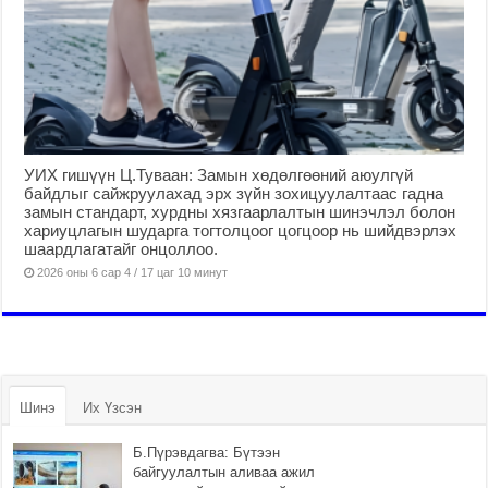
УИХ гишүүн Ц.Туваан: Замын хөдөлгөөний аюулгүй
байдлыг сайжруулахад эрх зүйн зохицуулалтаас гадна
замын стандарт, хурдны хязгаарлалтын шинэчлэл болон
хариуцлагын шударга тогтолцоог цогцоор нь шийдвэрлэх
шаардлагатайг онцоллоо.
2026 оны 6 сар 4 / 17 цаг 10 минут
Шинэ
Их Үзсэн
Б.Пүрэвдагва: Бүтээн
байгуулалтын аливаа ажил