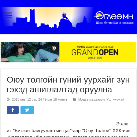
Оюу толгойн гүний уурхайг зун
гэхэд ашиглалтад оруулна
2013 оны 12 сар 24 / 9 цаг 18 минут
Мэдээ мэдээлэл
,
Уул уурхай
Ээлж
ит “Бүтээн байгуулалтын цаг”-аар “Оюу Толгой” ХХК-ийн