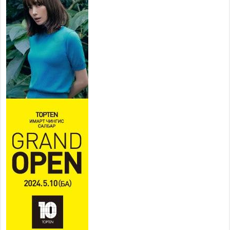
Усархаг аадар бороо орж байгаа тул аюулгүй
байдлаа хангаж, үер усны аюулаас
сэрэмжлэхийг нийслэлийн Онцгой байдлын
газраас анхааруулж байна
2026 оны 7 сар 20 / 9 цаг 09 минут
311 алба хаагч, 119 техник хэрэгсэлтэй ажиллаж
үер усны аюул, болзошгүй эрсдэлээс сэргийлж
байна
2026 оны 7 сар 20 / 9 цаг 05 минут
Аяллаа зөв төлөвлөхийг иргэдэд зөвлөж байна
2026 оны 7 сар 16 / 11 цаг 50 минут
Үер усны болзошгүй аюулаас сэргийлж,
холбогдох байгууллагууд өндөржүүлсэн бэлэн
байдалд ажиллаж байна
2026 оны 7 сар 15 / 13 цаг 06 минут
Монгол адууны үнэ цэнийг дэлхийд сурталчлах
“Дэлхийн адууны өдөр”-т 15000 морьтон оролцож
байна
2026 оны 7 сар 15 / 11 цаг 51 минут
Шагайн харвааны насанд хүрэгчдийн багийн