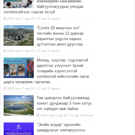
инженерийн хангамжийн
байгууллагуудын уялдаа
холбоогүйгээс саатах ёсгүй
2026 оны 7 сар 20 / 17 цаг 21 минут
“Сэлбэ 20 минутын хот”
төслийн анхны 12 давхар
барилгын үндсэн карказ,
цутгалтын ажил дууслаа
2026 оны 7 сар 20 / 17 цаг 17 минут
Мопед, скүүтер, тэдгээртэй
адилтгах үзүүлэлт бүхий
тээврийн хэрэгсэлтэй
холбоотой нийслэлийн засаг
дарга захирамж гаргалаа
2026 оны 7 сар 20 / 17 цаг 11 минут
Төв цэвэрлэх байгууламжид
хоногт дунджаар 3 тонн хатуу
хог хаягдал ирж байна
2026 оны 7 сар 20 / 12 цаг 06 минут
“Эхийн алдар” одонгийн
шаардлагыг хөнгөрүүллээ