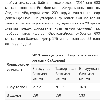
тэрбум ам.доллар байхаар төсөвлөжээ. “2014 онд 690
мянган тонн зэсийн баяжмал үйлдвэрлэнэ, энэ нь
Эрдэнэт үйлдвэрийнхээс 200 гаруй мянган тонноор
давсан дүн юм. Энэ утгаараа Оюу Толгой ХХК Монголын
хамгийн том аж ахуйн нэгж болж, эдийн засгийн 20 орчим
хувьтай тэнцэх хэмжээний хувь нэмэр оруулна” гэж
тэрбээр нэмж хэллээ. Оюутолгойгоос олборлох 690
мянган тонн баяжмал дотор 175 мянган тонн зэс, 23 тонн
алт агуулагдана.
2013
оны гүйцэтгэл
(
12-р сарын эхний
хагасын байдлаар
)
Харьцуулсан
Баяжуулсан
Тээвэрлэсэн
Борлуулсан
үзүүлэлт
баяжмал,
баяжмал,
баяжмал,
мян.тн
мян.тн
мян.тн
Оюу Толгой
252.2
70.17
16.9
Эрдэнэт
530
530
530