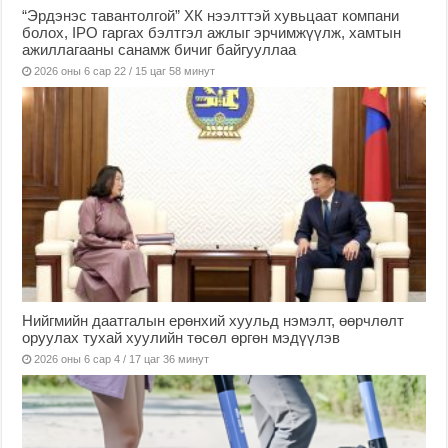
“Эрдэнэс тавантолгой” ХК нээлттэй хувьцаат компани
болох, IPO гаргах бэлтгэл ажлыг эрчимжүүлж, хамтын
ажиллагааны санамж бичиг байгууллаа
2026 оны 6 сар 22 / 15 цаг 58 минут
Нийгмийн даатгалын ерөнхий хуульд нэмэлт, өөрчлөлт
оруулах тухай хуулийн төсөл өргөн мэдүүлэв
2026 оны 6 сар 4 / 17 цаг 36 минут