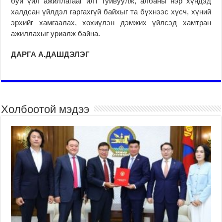
буй үйл ажиллагааг илт гуйвуулж, албаны нэр хүндэд
халдсан үйлдэл гаргахгүй байхыг та бүхнээс хүсч, хүний
эрхийг хамгаалах, хөхиүлэн дэмжих үйлсэд хамтран
ажиллахыг уриалж байна.
ДАРГА А.ДАШДЭЛЭГ
Холбоотой мэдээ