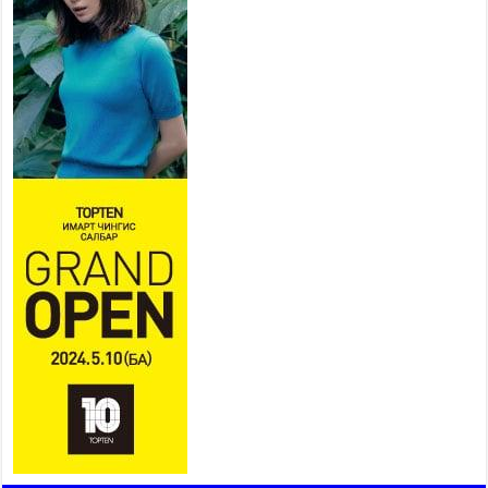
Б.Пүрэвдагва: “Урт цагаан”-ыг
залуучууд чөлөөт цагаа
өнгөрүүлдэг, жуулчид зорьж
ирдэг цэг болгоно
2026 оны 7 сар 21 / 16 цаг 47 минут
Тусгай замын автобус /BRT/ төслийн удирдах
хорооны ээлжит хуралдаан боллоо
2026 оны 7 сар 21 / 16 цаг 43 минут
Ерөнхий сайд Н.Учрал БНХАУ-аас Монгол Улсад
суугаа Элчин сайд Шэнь Миньжюанийг хүлээн
авч уулзав
2026 оны 7 сар 21 / 16 цаг 39 минут
БҮГД НАЙРАМДАХ ТАЖИКИСТАН УЛСТАЙ
ЭДИЙН ЗАСГИЙН ХАМТЫН АЖИЛЛАГААГ
ӨРГӨЖҮҮЛНЭ
2026 оны 7 сар 21 / 16 цаг 34 минут
26,992 суралцагч хотхоны бага сургуульд, 8100
суралцагч төрөлжсөн ахлах сургуульд
суралцана
2026 оны 7 сар 21 / 13 цаг 43 минут