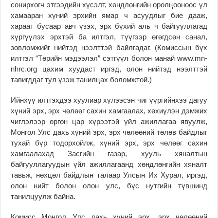
сонирхогч этгээдийн хүсэлт, хөндлөнгийн оролцооноос үл
хамааран хүний эрхийн ямар ч асуудлыг бие дааж,
хараат бусаар авч үзэх, эрх бүхий аль ч байгууллагад
хүргүүлэх эрхтэй ба илтгэл, түүгээр өгөгдсөн санал,
зөвлөмжийг нийтэд нээлттэй байлгадаг. (Комиссын бүх
илтгэл “Төрийн мэдээлэл” сэтгүүл болон манай www.mn-
nhrc.org цахим хуудаст иргэд, олон нийтэд нээлттэй
тавигддаг тул үзэж танилцах боломжтой.)
Ийнхүү илтгэхдээ хуулиар хүлээсэн чиг үүргийнхээ дагуу
хүний эрх, эрх чөлөөг сахин хамгаалах, хөхиүлэн дэмжих
чиглэлээр өргөн цар хүрээтэй үйл ажиллагаа явуулж,
Монгол Улс дахь хүний эрх, эрх чөлөөний төлөв байдлыг
тухай бүр тодорхойлж, хүний эрх, эрх чөлөөг сахин
хамгаалахад Засгийн газар, хууль хяналтын
байгууллагуудын үйл ажиллагаанд хөндлөнгийн хяналт
тавьж, нөхцөл байдлын талаар Улсын Их Хурал, иргэд,
олон нийт болон олон улс, бүс нутгийн түвшинд
танилцуулж байна.
Комисс Монгол Улс дахь хүний эрх, эрх чөлөөний