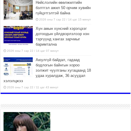
Нийслэлийн өвөлжилтийн
бэлтгэл ажил 50 орчим хувийн
гүйцэтгэлтэй байна
2026 оны 7 сар 22 / 14 цаг 15 минут
Хүн амын хүнсний хэрэгцээг
дотоодын үйлдвэрлэлээр нэн
тэргүүнд хангах зарчмыг
баримтална
2026 оны 7 сар 22 / 14 цаг 07 минут
Аюулгүй байдал, гадаад
бодлогын байнгын хороо
ээлжит чуулганы хугацаанд 18
удаа хуралдаж, 36 асуудал
хэлэлцжээ
2026 оны 7 сар 22 / 11 цаг 43 минут
“4 улирлын турш үйл
ажиллагаа явуулах
боломжтой-Хүүхэд хөгжүүлэх
төв” байгуулах төсөлд төр,
хувийн хэвшлийн түншлэлийн хүрээнд хамтран
ажиллахыг урьж байна
2026 оны 7 сар 22 / 9 цаг 28 минут