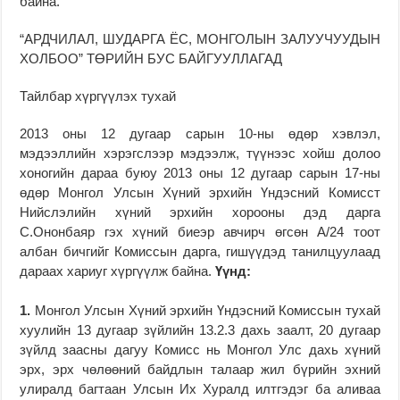
байна.
“АРДЧИЛАЛ, ШУДАРГА ЁС, МОНГОЛЫН ЗАЛУУЧУУДЫН
ХОЛБОО” ТӨРИЙН БУС БАЙГУУЛЛАГАД
Тайлбар хүргүүлэх тухай
2013 оны 12 дугаар сарын 10-ны өдөр хэвлэл,
мэдээллийн хэрэгслээр мэдээлж, түүнээс хойш долоо
хоногийн дараа буюу 2013 оны 12 дугаар сарын 17-ны
өдөр Монгол Улсын Хүний эрхийн Үндэсний Комисст
Нийслэлийн хүний эрхийн хорооны дэд дарга
С.Ононбаяр гэх хүний биеэр авчирч өгсөн А/24 тоот
албан бичгийг Комиссын дарга, гишүүдэд танилцуулаад
дараах хариуг хүргүүлж байна.
Үүнд:
1.
Монгол Улсын Хүний эрхийн Үндэсний Комиссын тухай
хуулийн 13 дугаар зүйлийн 13.2.3 дахь заалт, 20 дугаар
зүйлд заасны дагуу Комисс нь Монгол Улс дахь хүний
эрх, эрх чөлөөний байдлын талаар жил бүрийн эхний
улиралд багтаан Улсын Их Хуралд илтгэдэг ба аливаа