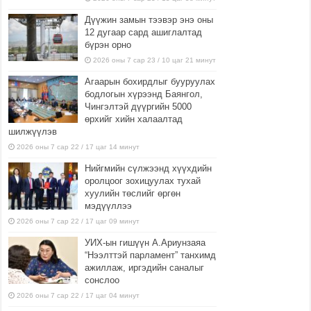
Дүүжин замын тээвэр энэ оны
12 дугаар сард ашиглалтад
бүрэн орно
2026 оны 7 сар 23 / 10 цаг 21 минут
Агаарын бохирдлыг бууруулах
бодлогын хүрээнд Баянгол,
Чингэлтэй дүүргийн 5000
өрхийг хийн халаалтад
шилжүүлэв
2026 оны 7 сар 22 / 17 цаг 14 минут
Нийгмийн сүлжээнд хүүхдийн
оролцоог зохицуулах тухай
хуулийн төслийг өргөн
мэдүүллээ
2026 оны 7 сар 22 / 17 цаг 09 минут
УИХ-ын гишүүн А.Ариунзаяа
“Нээлттэй парламент” танхимд
ажиллаж, иргэдийн саналыг
сонслоо
2026 оны 7 сар 22 / 17 цаг 04 минут