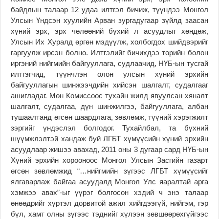
байдлын талаар 12 удаа илтгэл бичиж, түүндээ Монгол
Улсын Үндсэн хуулийн Арван зургадугаар зүйлд заасан
хүний эрх, эрх чөлөөний бүхий л асуудлыг хөндөж,
Улсын Их Хуралд өргөн мэдүүлж, холбогдох шийдвэрийг
гаргуулж ирсэн болно. Илтгэлийг бичихдээ төрийн болон
иргэний нийгмийн байгууллага, судлаачид, НҮБ-ын тусгай
илтгэгчид, түүнчлэн олон улсын хүний эрхийн
байгууллагын шинжээчдийн хийсэн шалгалт, судалгааг
ашигладаг. Мөн Комиссоос тухайн жилд явуулсан хяналт
шалгалт, судалгаа, дүн шинжилгээ, байгууллага, албан
тушаалтанд өгсөн шаардлага, зөвлөмж, түүний хэрэгжилт
зэргийг үндэслэл болгодог. Тухайлбал, та бүхний
шүүмжлэлтэй хандаж буй ЛГБТ хүмүүсийн хүний эрхийн
асуудлаар жишээ авахад, 2011 оны 3 дугаар сард НҮБ-ын
Хүний эрхийн хорооноос Монгол Улсын Засгийн газарт
өгсөн зөвлөмжид “…нийгмийн зүгээс ЛГБТ хүмүүсийг
ялгаварлаж байгаа асуудалд Монгол Улс яаралтай арга
хэмжээ авах”-ыг үүрэг болгосон хэдий ч энэ талаар
өнөөдрийг хүртэл дорвитой ажил хийгдээгүй, нийгэм, гэр
бүл, хамт олны зүгээс тэднийг хүлээн зөвшөөрөхгүйгээс