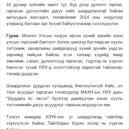
16 дугаар зүйлийн заалт тус бүр дээр дүгнэлт гаргаж,
гаргасан дүгнэлтийн дагуу хийх шаардлагатай байгаа
ажлуудын жагсаалт, төлөвлөгөөг 2014 оны нэгдүгээр
улиралд багтаан эрх бүхий байгууллагаар хэлэлцүүлэх
Гурав.
Монгол Улсын нэгдэн орсон хүний эрхийн олон
улсын гэрээний биелэлт болон шинээр батлагдсан хууль
тогтоомж, захиргааны шийдвэрүүд хүний эрхийн үндсэн
зарчимд нийцэж байгаа эсэх талаар хэдийд ямар
зөвлөмж, санал, дүгнэлтүүд гаргасан, тэдгээр нь хэрхэн
биелсэн тухай УИХ-д нээлттэйгээр яаралтай тайлагнах
талаар дурдсан.
Шаардлагыг дурдсан хугацаанд биелүүлэхгүй байх, үл
тоох асуудал гаргасан тохиолдолд МАХН-ын УИХ дахь
“Шударга ёс эвсэл” бүлгээр дамжуулан зохих хууль
тогтоомжийн дагуу асуудлыг тавихаа мэдэгдсэн юм.
Тэгвэл өнөөдөр ХЭҮК-оос уг шаардлагад тайлбар
хүргүүлсэн байна. Тайлбарыг бүрэн эхээр нь хүргэж