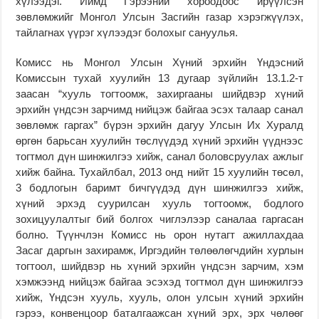
хүлээдэг. Иймд Гэрээний хороодоос ирүүлсэн
зөвлөмжийг Монгол Улсын Засгийн газар хэрэгжүүлэх,
тайлагнах үүрэг хүлээдэг болохыг сануулья.
Комисс нь Монгол Улсын Хүний эрхийн Үндэсний
Комиссын тухай хуулийн 13 дугаар зүйлийн 13.1.2-т
заасан “хууль тогтоомж, захиргааны шийдвэр хүний
эрхийн үндсэн зарчимд нийцэж байгаа эсэх талаар санал
зөвлөмж гаргах” бүрэн эрхийн дагуу Улсын Их Хуралд
өргөн барьсан хуулийн төслүүдэд хүний эрхийн үүднээс
тогтмол дүн шинжилгээ хийж, санал боловсруулах ажлыг
хийж байна. Тухайлбал, 2013 онд нийт 15 хуулийн төсөл,
3 бодлогын баримт бичгүүдэд дүн шинжилгээ хийж,
хүний эрхэд суурилсан хууль тогтоомж, бодлого
зохицуулалтыг бий болгох чиглэлээр саналаа гаргасан
болно. Түүнчлэн Комисс нь орон нутагт ажиллахдаа
Засаг даргын захирамж, Иргэдийн төлөөлөгчдийн хурлын
тогтоол, шийдвэр нь хүний эрхийн үндсэн зарчим, хэм
хэмжээнд нийцэж байгаа эсэхэд тогтмол дүн шинжилгээ
хийж, Үндсэн хууль, хууль, олон улсын хүний эрхийн
гэрээ, конвенцоор баталгаажсан хүний эрх, эрх чөлөөг