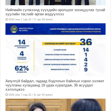
Нийгмийн сүлжээнд хүүхдийн оролцоог зохицуулах тухай
хуулийн төслийг өргөн мэдүүллээ
2026 оны 7 сар 22 / 17 цаг 09 минут
Аюулгүй байдал, гадаад бодлогын байнгын хороо ээлжит
чуулганы хугацаанд 18 удаа хуралдаж, 36 асуудал
хэлэлцжээ
2026 оны 7 сар 22 / 11 цаг 43 минут