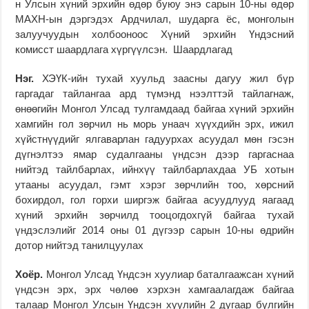
н Улсын хүний эрхийн өдөр буюу энэ сарын 10-ны өдөр
МАХН-ын дэргэдэх Ардчилал, шударга ёс, монголын
залуучуудын холбооноос Хүний эрхийн Үндэсний
комисст шаардлага хүргүүлсэн. Шаардлагад
Нэг.
ХЭҮК-ийн тухай хуульд заасны дагуу жил бүр
гаргадаг тайлангаа ард түмэнд нээлттэй тайлагнаж,
өнөөгийн Монгол Улсад тулгамдаад байгаа хүний эрхийн
хамгийн гол зөрчил нь морь унаач хүүхдийн эрх, ижил
хүйстнүүдийг ялгаварлан гадуурхах асуудал мөн гэсэн
дүгнэлтээ ямар судалгааны үндсэн дээр гаргаснаа
нийтэд тайлбарлах, ийнхүү тайлбарлахдаа УБ хотын
утааны асуудал, гэмт хэрэг зөрчлийн тоо, хөрсний
бохирдол, гол горхи ширгэж байгаа асуудлууд яагаад
хүний эрхийн зөрчилд тооцогдохгүй байгаа тухай
үндэслэлийг 2014 оны 01 дүгээр сарын 10-ны өдрийн
дотор нийтэд танилцуулах
Хоёр.
Монгол Улсад Үндсэн хуулиар баталгаажсан хүний
үндсэн эрх, эрх чөлөө хэрхэн хамгаалагдаж байгаа
талаар Монгол Улсын Үндсэн хуулийн 2 дугаар бүлгийн