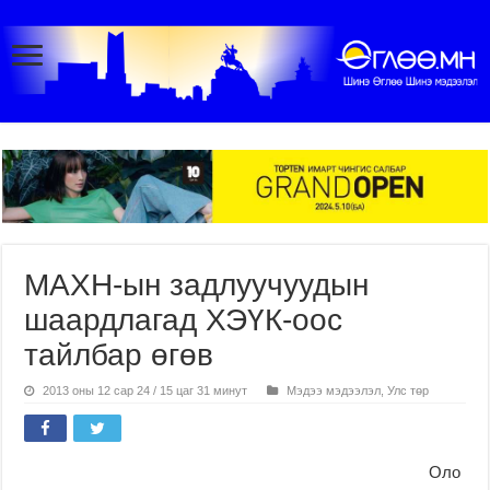
МАХН-ын задлуучуудын
шаардлагад ХЭҮК-оос
тайлбар өгөв
2013 оны 12 сар 24 / 15 цаг 31 минут
Мэдээ мэдээлэл
,
Улс төр
Оло