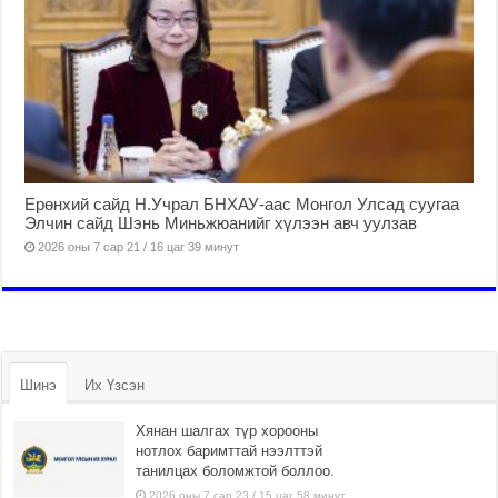
Ерөнхий сайд Н.Учрал БНХАУ-аас Монгол Улсад суугаа
Элчин сайд Шэнь Миньжюанийг хүлээн авч уулзав
2026 оны 7 сар 21 / 16 цаг 39 минут
Шинэ
Их Үзсэн
Хянан шалгах түр хорооны
нотлох баримттай нээлттэй
танилцах боломжтой боллоо.
2026 оны 7 сар 23 / 15 цаг 58 минут