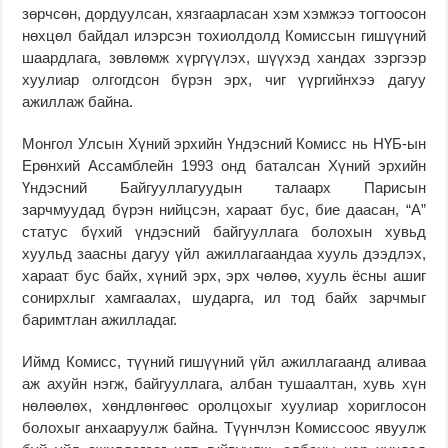
зөрчсөн, дордуулсан, хязгаарласан хэм хэмжээ тогтоосон
нөхцөл байдал илэрсэн тохиолдолд Комиссын гишүүний
шаардлага, зөвлөмж хүргүүлэх, шүүхэд хандах зэргээр
хуулиар олгогдсон бүрэн эрх, чиг үүргийнхээ дагуу
ажиллаж байна.
Монгол Улсын Хүний эрхийн Үндэсний Комисс нь НҮБ-ын
Ерөнхий Ассамблейн 1993 онд баталсан Хүний эрхийн
Үндэсний Байгууллагуудын талаарх Парисын
зарчмуудад бүрэн нийцсэн, хараат бус, бие даасан, “А”
статус бүхий үндэсний байгууллага болохын хувьд
хуульд заасны дагуу үйл ажиллагаандаа хууль дээдлэх,
хараат бус байх, хүний эрх, эрх чөлөө, хууль ёсны ашиг
сонирхлыг хамгаалах, шударга, ил тод байх зарчмыг
баримтлан ажилладаг.
Иймд Комисс, түүний гишүүний үйл ажиллагаанд аливаа
аж ахуйн нэгж, байгууллага, албан тушаалтан, хувь хүн
нөлөөлөх, хөндлөнгөөс оролцохыг хуулиар хориглосон
болохыг анхааруулж байна. Түүнчлэн Комиссоос явуулж