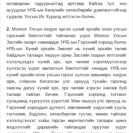
ялгаварлан гадуурхалтад өртсөөр байгаа тул энэ
асуудлыг НҮБ-ын Хөгжлийн хөтөлбөрийн дэмлжэгтэйгээр
судалж, Улсын Их Хуралд илтгэсэн болно.
2.
Монгол Улсын нэгдэн орсон хүний эрхийн олон улсын
гэрээний биелэлтийг тайлагнах үүрэг Монгол Улсын
Засгийн газарт хамаардаг. НҮБ-ын Гэрээний хороод болон
НҮБ-ын Хүний эрхийн Зөвлөл нь хүний эрхийн төлөв
байдлын талаарх гишүүн орны Засгийн газрын илтгэлийг
хэлэлцэхдээ хүний эрх, эрх чөлөөг хэрэгжүүлэхээр
хүлээсэн үүрэг амлалтын биелэлтийг хянадаг. НҮБ-ын
хүний эрхийн олон улсын гэрээг хүлээн зөвшөөрч, нэгдэн
орж, соёрхон баталсан улс орнууд тухайн гэрээнд
заасны дагуу хүний эрх, эрх чөлөөг хэрхэн хангаж буй
талаар тайлан бичиж, Гэрээний хороонд тогтмол
хугацаанд хүргүүлэх үүрэгтэй. Мөн гишүүн улс орнууд нь
Гэрээний хороодын дүгнэлт, зөвлөмжийг үндэсний хууль
тогтоомж, бодлого, хөтөлбөртөө тусгах, өмнөх тайланг
хэлэлцсэнээс хойш гарсан өөрчлөлтийн талаарх шинэ
мэдээллийг дараагийн тайландаа оруулах үүрэг