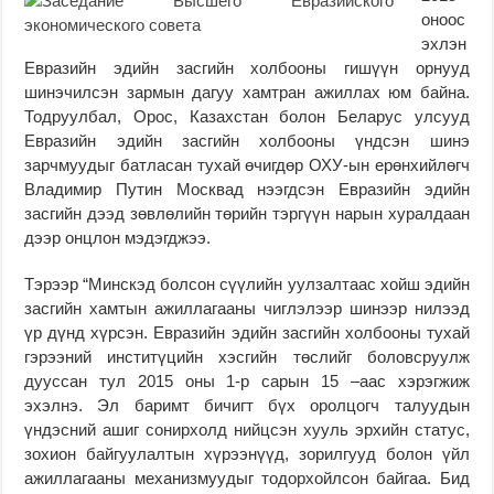
оноос
эхлэн
Евразийн эдийн засгийн холбооны гишүүн орнууд
шинэчилсэн зармын дагуу хамтран ажиллах юм байна.
Тодруулбал, Орос, Казахстан болон Беларус улсууд
Евразийн эдийн засгийн холбооны үндсэн шинэ
зарчмуудыг батласан тухай өчигдөр ОХУ-ын ерөнхийлөгч
Владимир Путин Москвад нээгдсэн Евразийн эдийн
засгийн дээд зөвлөлийн төрийн тэргүүн нарын хуралдаан
дээр онцлон мэдэгджээ.
Тэрээр “Минскэд болсон сүүлийн уулзалтаас хойш эдийн
засгийн хамтын ажиллагааны чиглэлээр шинээр нилээд
үр дүнд хүрсэн. Евразийн эдийн засгийн холбооны тухай
гэрээний инститүцийн хэсгийн төслийг боловсруулж
дууссан тул 2015 оны 1-р сарын 15 –аас хэрэгжиж
эхэлнэ. Эл баримт бичигт бүх оролцогч талуудын
үндэсний ашиг сонирхолд нийцсэн хууль эрхийн статус,
зохион байгуулалтын хүрээнүүд, зорилгууд болон үйл
ажиллагааны механизмуудыг тодорхойлсон байгаа. Бид