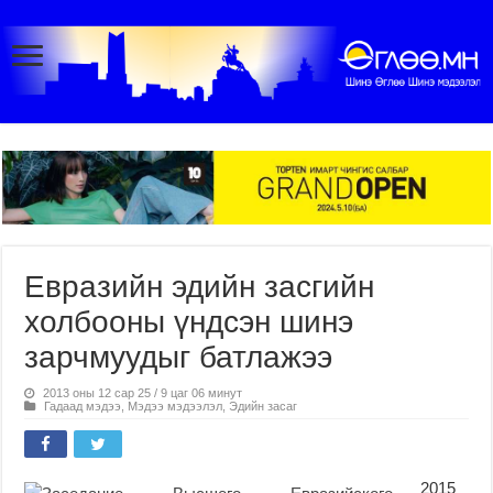
Евразийн эдийн засгийн
холбооны үндсэн шинэ
зарчмуудыг батлажээ
2013 оны 12 сар 25 / 9 цаг 06 минут
Гадаад мэдээ
,
Мэдээ мэдээлэл
,
Эдийн засаг
2015