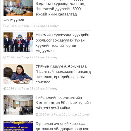
бодлогын хүрээнд Баянгол,
Чингэлтэй дүүргийн 5000
өрхийг хийн халаалтад
шилжүүлэв
2026 оны 7 сар 22 / 17 цаг 14 минут
Нийгмийн сүлжээнд хүүхдийн
оролцоог зохицуулах тухай
хуулийн төслийг өргөн
мэдүүллээ
2026 оны 7 сар 22 / 17 цаг 09 минут
УИХ-ын гишүүн А.Ариунзаяа
“Нээлттэй парламент” танхимд
ажиллаж, иргэдийн саналыг
сонслоо
2026 оны 7 сар 22 / 17 цаг 04 минут
Нийслэлийн өвөлжилтийн
бэлтгэл ажил 50 орчим хувийн
гүйцэтгэлтэй байна
2026 оны 7 сар 22 / 14 цаг 15 минут
Хүн амын хүнсний хэрэгцээг
дотоодын үйлдвэрлэлээр нэн