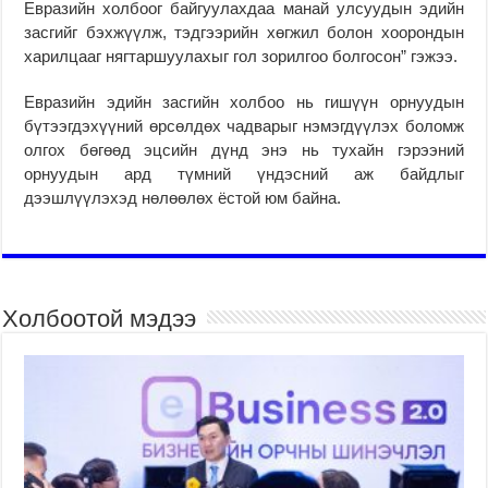
Евразийн холбоог байгуулахдаа манай улсуудын эдийн
засгийг бэхжүүлж, тэдгээрийн хөгжил болон хоорондын
харилцааг нягтаршуулахыг гол зорилгоо болгосон” гэжээ.
Евразийн эдийн засгийн холбоо нь гишүүн орнуудын
бүтээгдэхүүний өрсөлдөх чадварыг нэмэгдүүлэх боломж
олгох бөгөөд эцсийн дүнд энэ нь тухайн гэрээний
орнуудын ард түмний үндэсний аж байдлыг
дээшлүүлэхэд нөлөөлөх ёстой юм байна.
Холбоотой мэдээ