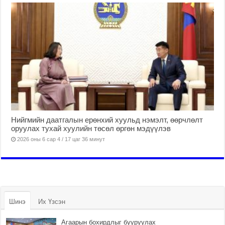
Нийгмийн даатгалын ерөнхий хуульд нэмэлт, өөрчлөлт
оруулах тухай хуулийн төсөл өргөн мэдүүлэв
2026 оны 6 сар 4 / 17 цаг 36 минут
Шинэ
Их Үзсэн
Агаарын бохирдлыг бууруулах