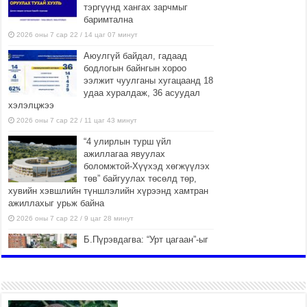
тэргүүнд хангах зарчмыг
баримтална
2026 оны 7 сар 22 / 14 цаг 07 минут
Аюулгүй байдал, гадаад
бодлогын байнгын хороо
ээлжит чуулганы хугацаанд 18
удаа хуралдаж, 36 асуудал
хэлэлцжээ
2026 оны 7 сар 22 / 11 цаг 43 минут
“4 улирлын турш үйл
ажиллагаа явуулах
боломжтой-Хүүхэд хөгжүүлэх
төв” байгуулах төсөлд төр,
хувийн хэвшлийн түншлэлийн хүрээнд хамтран
ажиллахыг урьж байна
2026 оны 7 сар 22 / 9 цаг 28 минут
Б.Пүрэвдагва: “Урт цагаан”-ыг
залуучууд чөлөөт цагаа
өнгөрүүлдэг, жуулчид зорьж
ирдэг цэг болгоно
2026 оны 7 сар 21 / 16 цаг 47 минут