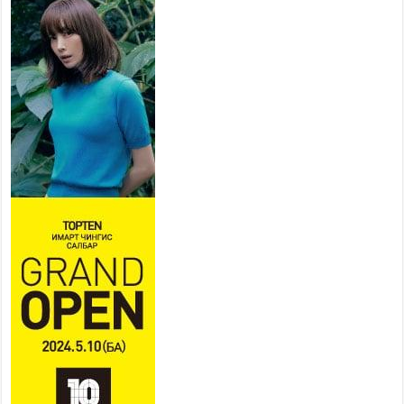
Тусгай замын автобус /BRT/
төслийн удирдах хорооны
ээлжит хуралдаан боллоо
2026 оны 7 сар 21 / 16 цаг 43 минут
Ерөнхий сайд Н.Учрал БНХАУ-
аас Монгол Улсад суугаа
Элчин сайд Шэнь
Миньжюанийг хүлээн авч
уулзав
2026 оны 7 сар 21 / 16 цаг 39 минут
БҮГД НАЙРАМДАХ ТАЖИКИСТАН УЛСТАЙ
ЭДИЙН ЗАСГИЙН ХАМТЫН АЖИЛЛАГААГ
ӨРГӨЖҮҮЛНЭ
2026 оны 7 сар 21 / 16 цаг 34 минут
26,992 суралцагч хотхоны бага сургуульд, 8100
суралцагч төрөлжсөн ахлах сургуульд
суралцана
2026 оны 7 сар 21 / 13 цаг 43 минут
COP17 хурлын үеэрх замын хөдөлгөөн, нийтийн
тээврийн зохицуулалт, сургууль, цэцэрлэг, зах,
худалдааны төвийн ажиллах хуваарийг гаргаж,