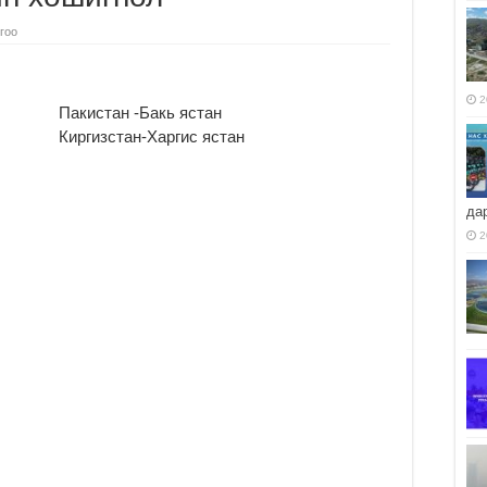
гоо
2
Пакистан -Бакь ястан
Киргизстан-Харгис ястан
да
2