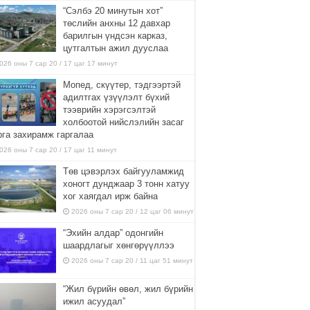
“Сэлбэ 20 минутын хот”
төслийн анхны 12 давхар
барилгын үндсэн карказ,
цутгалтын ажил дууслаа
026 оны 7 сар 20 / 17 цаг 17 минут
Мопед, скүүтер, тэдгээртэй
адилтгах үзүүлэлт бүхий
тээврийн хэрэгсэлтэй
холбоотой нийслэлийн засаг
рга захирамж гаргалаа
026 оны 7 сар 20 / 17 цаг 11 минут
Төв цэвэрлэх байгууламжид
хоногт дунджаар 3 тонн хатуу
хог хаягдал ирж байна
2026 оны 7 сар 20 / 12 цаг 06 минут
“Эхийн алдар” одонгийн
шаардлагыг хөнгөрүүллээ
2026 оны 7 сар 20 / 11 цаг 51 минут
“Жил бүрийн өвөл, жил бүрийн
ижил асуудал”