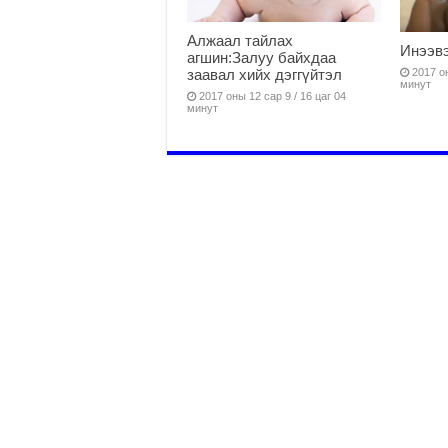
Алжаал тайлах
Инээвэ
агшин:Залуу байхдаа
заавал хийх дэггүйтэл
2017 он
минут
2017 оны 12 сар 9 / 16 цаг 04
минут