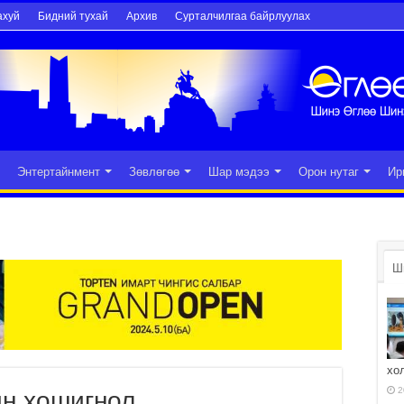
ахуй
Бидний тухай
Архив
Сурталчилгаа байрлуулах
Энтертайнмент
Зөвлөгөө
Шар мэдээ
Орон нутаг
Ир
Ш
хо
2
йн хошигнол