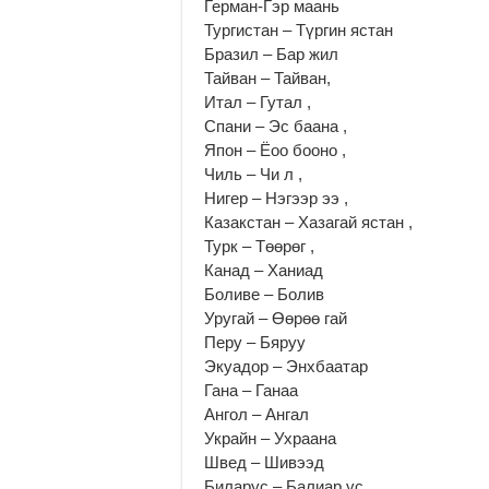
Герман-Гэр маань
Тургистан – Түргин ястан
Бразил – Бар жил
Тайван – Тайван,
Итал – Гутал ,
Спани – Эс баана ,
Япон – Ёоо бооно ,
Чиль – Чи л ,
Нигер – Нэгээр ээ ,
Казакстан – Хазагай ястан ,
Турк – Төөрөг ,
Канад – Ханиад
Боливе – Болив
Уругай – Өөрөө гай
Перу – Бяруу
Экуадор – Энхбаатар
Гана – Ганаа
Ангол – Ангал
Украйн – Ухраана
Швед – Шивээд
Биларус – Балиар үс