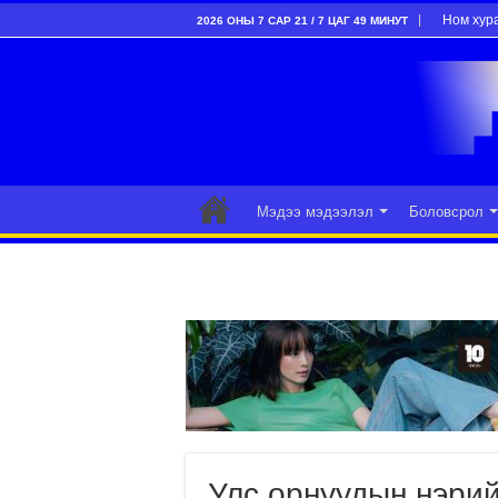
Ном хур
2026 ОНЫ 7 САР 21 / 7 ЦАГ 49 МИНУТ
Мэдээ мэдээлэл
Боловсрол
Улс орнуудын нэри