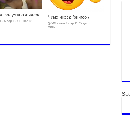
Үн
ша
л залуужна /видео/
Чимх инээд /онигоо /
Ул
ы 5 сар 19 / 12 цаг 18
2017 оны 1 сар 11 / 9 цаг 51
га
минут
2
Ни
ир
2
Хү
үр
2
Тө
16
2
Soc
На
мэ
аж
2
Үн