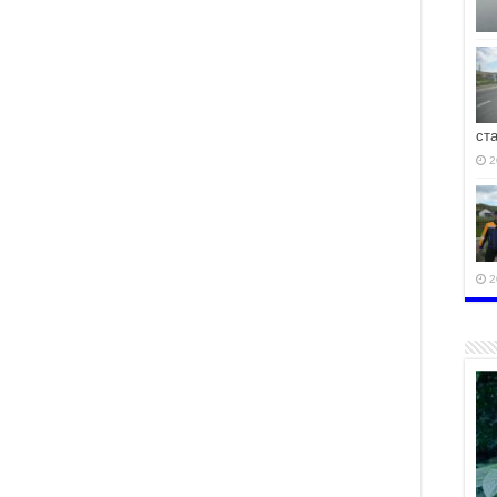
ст
2
2
2