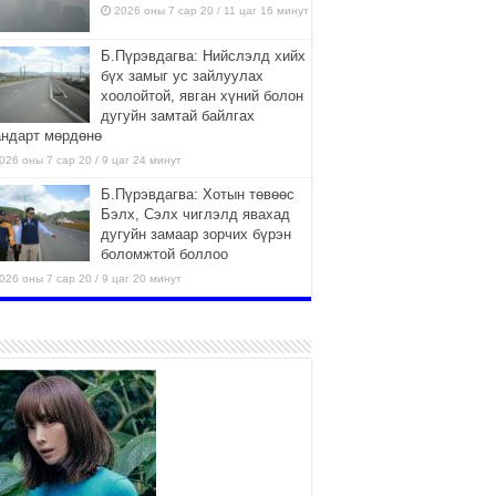
2026 оны 7 сар 20 / 11 цаг 16 минут
Б.Пүрэвдагва: Нийслэлд хийх
бүх замыг ус зайлуулах
хоолойтой, явган хүний болон
дугуйн замтай байлгах
андарт мөрдөнө
026 оны 7 сар 20 / 9 цаг 24 минут
Б.Пүрэвдагва: Хотын төвөөс
Бэлх, Сэлх чиглэлд явахад
дугуйн замаар зорчих бүрэн
боломжтой боллоо
026 оны 7 сар 20 / 9 цаг 20 минут
Хан-Уул дүүрэг, Чингисийн
өргөн чөлөөний ус зайлуулах
шугам хоолойн ажил 80
хувьтай үргэлжилж байна
026 оны 7 сар 20 / 9 цаг 14 минут
Усархаг аадар бороо орж
байгаа тул аюулгүй байдлаа
хангаж, үер усны аюулаас
сэрэмжлэхийг нийслэлийн