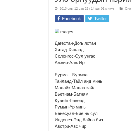
2013 оны 12 сар 25 / 14 цаг 01 минут
Они
Facebook
Twitter
Дагестан-Догь ястан
Хятад-Хядаад
Солонгос-Сул унгас
Алжир-Алж Ир
Бурма – Бурмаа
Тайланд-Тайл анд минь
Малайз-Малаа зайл
Вьетнам-Батням
Кувейт-Гөвөөд
Румын-Үр минь
Венесуэл-Бие нь сул
Индонез-Энд байна биз
Австри-Авс чир