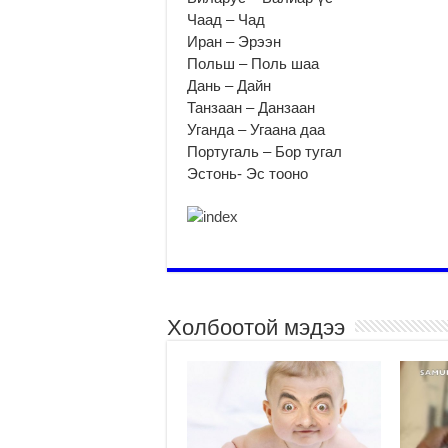
Чаад – Чад
Иран – Эрээн
Польш – Поль шаа
Дань – Дайн
Танзаан – Данзаан
Уганда – Угаана даа
Португаль – Бор тугал
Эстонь- Эс тооно
Холбоотой мэдээ