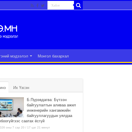
гэний мэдээлэл
Монгол бахархал
инэ
Их Үзсэн
Б.Пүрэвдагва: Бүтээн
байгуулалтын аливаа ажил
инженерийн хангамжийн
байгууллагуудын уялдаа
лбоогүйгээс саатах ёсгүй
026 оны 7 сар 20 / 17 цаг 21 минут