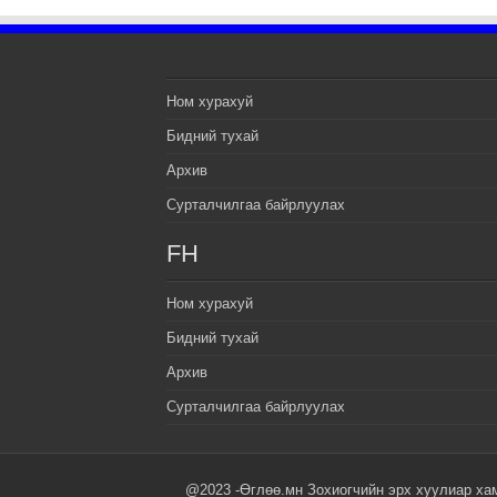
Ном хурахуй
Бидний тухай
Архив
Сурталчилгаа байрлуулах
FH
Ном хурахуй
Бидний тухай
Архив
Сурталчилгаа байрлуулах
@2023 -Өглөө.мн Зохиогчийн эрх хуулиар ха